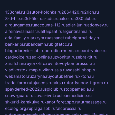
133chel.ru
13autor-kolonka.ru
2864420.ru
2rich.ru
3-d-file.ru
3d-file.ru
a-cdc.ru
aalse.ru
a380club.ru
airgungames.ru
accounts-112.ru
adler-jun.ru
adonyev.ru
alfeihavsalnassr.ru
altaipant.ru
argentinamia.ru
aria-family.ru
arkrym.ru
ashanet.ru
belgorod-day.ru
bankaribi.ru
bandamn.ru
bigfatcc.ru
blagodarenie-spb.ru
borodino-media.ru
card-voice.ru
cardvoice.ru
zed-online.ru
zvonitut.ru
zebra-tlt.ru
zarafshan.ru
york-life.ru
vintovoykompressor.ru
vladivostok-map.ru
vlknrussia.ru
wasabi-shop.ru
webamator.ru
zaryna.ru
youtubefree.ru
x-ton.ru
trade-farm.ru
tajuncos.ru
taksu.ru
tor-lyubov-i-grom.ru
spayderhed-2022.ru
splclub.ru
stoppamedia.ru
snow-guard.ru
slovar-ivrit.ru
cleanmedicine.ru
shkurki-karakulya.ru
kanotiforet.spb.ru
tutmassage.ru
ecolog.org.ru
praga.spb.ru
falcorussia.ru
autodoctorservis.ru
kamertondom.spb.ru
net-life.net.ru