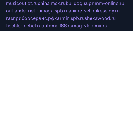
musicoutlet.ru
china.msk.ru
bulldog.su
grimm-online.ru
outlander.net.ru
maga.spb.ru
anime-sell.ru
keseloy.ru
газприборсервис.рф
karmin.spb.ru
shekswood.ru
tischlermebel.ru
automall66.ru
mag-vladimir.ru
yardbar.ru
kiwitour.spb.ru
indesign.com.ru
freestylemebel.ru
bany-samara.ru
rsei.ru
naidisvoyput.ru
mgsn-invest.ru
ipkamerasannce.ru
alicante-house.ru
ibelka74.ru
cozyhouse.info
vlkargalev-studio.ru
700mb.ru
figura-ufa.ru
alina-live.ru
belarusiannews.ru
womenknow.ru
dos-vniimk.ru
sega.net.ru
dv.net.ru
phenomenonsofhistory.com
telesputnik.net.ru
wall.pp.ru
pylesosroidmi.ru
gtc-clan.ru
cligs.ru
bibikazap.ru
popova.org.ru
netwhistler.spb.ru
bellvil.ru
bonzon.ru
iss-vladik.ru
defiparis.net.ru
las-gryzas.ru
amku.ru
electednews.spb.ru
feather.org.ru
spar72.ru
tankiigri.ru
dominus.com.ru
ibtree.ru
sanykool.pp.ru
unixlib.org.ru
menatep.spb.ru
gartenterrassen.ru
printeka.ru