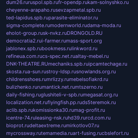
dum26.ru
ruspol.spb.ru
fr-opendp.ru
kam-solnyshko.ru
cheyenne-arapaho.ru
sevzapmetal.spb.ru
ted-lapidus.spb.ru
parasite-eliminator.ru
sigma-complete.ru
modernworld.ru
dama-moda.ru
eholot-group.ru
sk-nvkz.ru
DRONGOLD.RU
democratia2.ru
i-farmer.ru
mass-sport.org
jablonex.spb.ru
bookmess.ru
linkword.ru
refineua.com.ru
cs-spec.net.ru
altay-mebel.ru
DNK-THEATRE.RU
mechaniks.spb.ru
ipcamtechage.ru
skosta.ru
a-sun.ru
stroy-ldsp.ru
snowlands.org.ru
childrensshoes.ru
mrlizzy.ru
mebelsofiakrd.ru
bulizhenko.ru
rumantick.net.ru
mtszerno.ru
daily-fishing.ru
glushiteli-v-spb.ru
megasat.org.ru
localization.net.ru
flyingfish.pp.ru
ds5teremok.ru
aclib.spb.ru
komissionka30.ru
mag-profit.ru
icentre-74.ru
leasing-nsk.ru
hd39.ru
rcd.com.ru
bioprot.ru
deltaextreme.ru
mirkotlov07.ru
mycrossway.ru
temamedia.ru
art-fusing.ru
cbslefort.ru