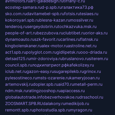
avrmotors.ru
art-galadesign.ru
tiffany-c.ru
ecostep-samara.ru
d-p.spb.ru
галактика73.рф
sko.com.ru
davitamebel-spb.ru
fotsis.ru
tesiaes.ru
kokoroyari.spb.ru
blesna-kazan.ru
mossilver.ru
lenderoq.ru
sergeydobrin.ru
tochkazvuka.msk.ru
people-of-art.ru
bezzubova.ru
clubtibet.ru
orior-aks.ru
dynamoauto.ru
szk-favorit.ru
carlines.ru
flatnsk.ru
kingbolenskaner.ru
alex-motor.ru
astroline.net.ru
act1.spb.ru
polyglot.com.ru
gidlipetsk.ru
ooo-driada.ru
detsad125.ru
mir-zdoroviya.ru
bruslanovo.ru
siterem.ru
council.spb.ru
лодкипатриот.рф
kafekolizey.ru
iclub.net.ru
gazon-easy.ru
sugarepilekb.ru
grinox.ru
pylesostineco.ru
msts-ozarenie.ru
kameryjooan.ru
artemovskij.ru
dopler.spb.ru
aid70.ru
metall-perm.ru
ndm.msk.ru
ratingzooshop.ru
apiaccess.ru
globalautotrade.info
bezverhovskoe.ru
drsschool.ru
ZOOSMART.SPB.RU
dalakony.ru
medikijob.ru
remontt.spb.ru
photostudia.spb.ru
myragon.ru