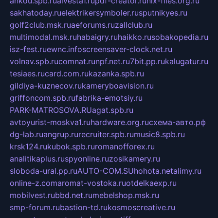
ankou.spb.ru
alvesta1.ru
pdf-creator.ru
nix-files.org.ru
sakhatoday.ru
elektrikersymboler.ru
sputnikyes.ru
golf2club.msk.ru
aeforums.ru
zallclub.ru
multimodal.msk.ru
habaigry.ru
haikko.ru
sobakopedia.ru
isz-fest.ru
ewnc.info
screensaver-clock.net.ru
volnav.spb.ru
comnat.ru
npf.net.ru
7bit.pp.ru
kalugatur.ru
tesiaes.ru
card.com.ru
kazanka.spb.ru
gildiya-kuznecov.ru
kameryboavision.ru
griffoncom.spb.ru
fabrika-emotsiy.ru
PARK-MATROSOVA.RU
agat.spb.ru
avtoyurist-moskva1.ru
hardware.org.ru
схема-авто.рф
dg-lab.ru
angrup.ru
recruiter.spb.ru
music8.spb.ru
krsk124.ru
kubok.spb.ru
romanofforex.ru
analitikaplus.ru
spyonline.ru
zosikamery.ru
sloboda-ural.pp.ru
AUTO-COM.SU
hohota.net
alimy.ru
online-z.com
aromat-vostoka.ru
otdelkaexp.ru
mobilvest.ru
bbd.net.ru
mebelshop.msk.ru
smp-forum.ru
bastion-td.ru
kosmoscreative.ru