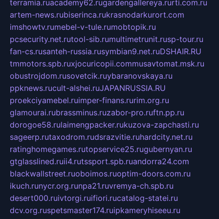
terramia.ru
academy62.ru
gardengallereya.ru
rti.com.ru
artem-news.ru
biserinca.ru
krasnodarkurort.com
imshowtv.ru
mebel-v-tule.ru
mobtopik.ru
pcsecurity.net.ru
tool-sib.ru
multimetrunit.ru
sp-tour.ru
fan-cs.ru
santeh-russia.ru
symbian9.net.ru
DSHAIR.RU
tmmotors.spb.ru
xjocuricopii.com
musavtomat.msk.ru
obustrojdom.ru
sovetcik.ru
ybaranovskaya.ru
ppknews.ru
cult-alshei.ru
JAPANRUSSIA.RU
proekciyamebel.ru
imper-finans.ru
rim.org.ru
glamourai.ru
brassminus.ru
zabor-pro.ru
ftn.pp.ru
dorogoe58.ru
laimengpacker.ru
kuzova-zapchasti.ru
sageerp.ru
taxodrom.ru
dsrazvitie.ru
hardcity.net.ru
ratinghomegames.ru
topservice25.ru
gubernyan.ru
gtglasslined.ru
ii4.ru
tssport.spb.ru
andorra24.com
blackwallstreet.ru
oboimos.ru
optim-doors.com.ru
ikuch.ru
nycr.org.ru
npa21.ru
vremya-ch.spb.ru
desert000.ru
ivtorgi.ru
ifiori.ru
catalog-statei.ru
dcv.org.ru
spetsmaster174.ru
ipkameryhiseeu.ru