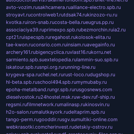
avto-vozim.ru
sakhcamera.ru
alliance-electro.spb.ru
stroyavt.ru
controlweb1.ru
tdsak74.ru
kinzozo-ru.ru
kvotka.ru
iron-snab.ru
costa-bella.ru
eugrus.pp.ru
associaciya39.ru
primexpo.spb.ru
bezmorchin.ru
ia2.ru
cpt21.ru
ispecspb.ru
regahost.ru
kolosok-elita.ru
tae-kwon.ru
consrio.com.ru
insiam.ru
avegainfo.ru
archery161.ru
bigencyclica.ru
vlast16.ru
korru.net
sarmiento.spb.su
extelopedia.ru
lammin-suo.spb.ru
iskatour.spb.ru
snpi.org.ru
running-line.ru
krygeva-spa.ru
chel.net.ru
rust-loco.ru
dugshop.ru
hl-beta.spb.ru
school494.spb.ru
mymubaby.ru
epoha-metalband.ru
ngr.spb.ru
rusgosnews.com
dieselvostok.ru
24hostel.msk.ru
w-dev.ru
f-ship.ru
regsmi.ru
filmnetwork.ru
malinasp.ru
kinosvin.ru
h2o-salon.ru
malutkayork.ru
deltaprim.spb.ru
tango-perm.ru
gooddir.ru
sgv.su
multiki-online.com
webkrasotki.com
cherinvest.ru
detskiy-ostrov.ru