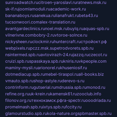
sunroadwatch.ru
citroen-yaroslavl.ru
ratnews.msk.ru
sk-if.ru
joomlamoduli.ru
academic-work.ru
bananaboys.ru
sanekua.ru
lianafrukt.ru
beta43.ru
tucsonwoori.com
alex-translation.ru
avantgardeclinics.ru
noel.msk.ru
buylq.ru
aquas-spb.ru
vilnerivne.com
bobry-2.ru
vtoroe-solnce.ru
nickysheen.ru
clockmir.ru
huntercraft.ru
стройокт.рф
webpixels.ru
pczz.msk.su
petrodvorets.spb.ru
nsintermed.spb.ru
avtovirazh-24.ru
jazzq.ru
czecot.ru
cruizi.spb.ru
spasskaya.spb.ru
kniris.ru
vkpeople.com
maminy-mysli.ru
arionorel.ru
khuseniosif.ru
dotmediacup.spb.ru
mebel-tiraspol.ru
all-books.biz
vmauto.spb.ru
shop-astyle.ru
derevo-s.ru
contrinform.ru
gutserial.ru
mdrussia.spb.ru
monod.ru
refine.org.ru
uk-krein.ru
kamensk61.ru
zooclub.info
filonov.org.ru
технокамск.рф
ra-spectr.ru
ooodriada.ru
promelmash.spb.ru
ixtys.spb.ru
fccity.ru
glamourstudio.spb.ru
kola-nature.org
spbmaster.spb.ru