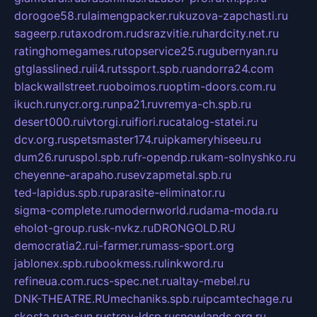
dorogoe58.ru
laimengpacker.ru
kuzova-zapchasti.ru
sageerp.ru
taxodrom.ru
dsrazvitie.ru
hardcity.net.ru
ratinghomegames.ru
topservice25.ru
gubernyan.ru
gtglasslined.ru
ii4.ru
tssport.spb.ru
andorra24.com
blackwallstreet.ru
oboimos.ru
optim-doors.com.ru
ikuch.ru
nycr.org.ru
npa21.ru
vremya-ch.spb.ru
desert000.ru
ivtorgi.ru
ifiori.ru
catalog-statei.ru
dcv.org.ru
spetsmaster174.ru
ipkameryhiseeu.ru
dum26.ru
ruspol.spb.ru
fr-opendp.ru
kam-solnyshko.ru
cheyenne-arapaho.ru
sevzapmetal.spb.ru
ted-lapidus.spb.ru
parasite-eliminator.ru
sigma-complete.ru
modernworld.ru
dama-moda.ru
eholot-group.ru
sk-nvkz.ru
DRONGOLD.RU
democratia2.ru
i-farmer.ru
mass-sport.org
jablonex.spb.ru
bookmess.ru
linkword.ru
refineua.com.ru
cs-spec.net.ru
altay-mebel.ru
DNK-THEATRE.RU
mechaniks.spb.ru
ipcamtechage.ru
skosta.ru
a-sun.ru
stroy-ldsp.ru
snowlands.org.ru