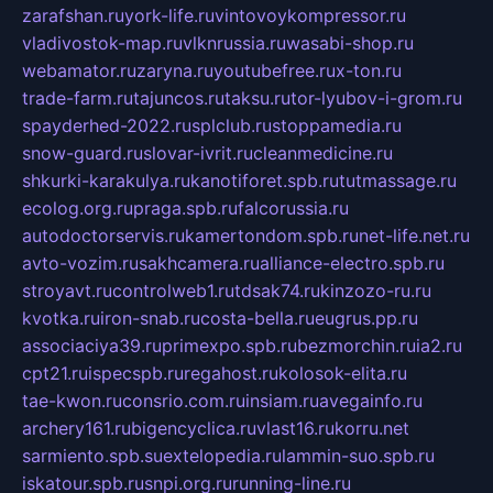
zarafshan.ru
york-life.ru
vintovoykompressor.ru
vladivostok-map.ru
vlknrussia.ru
wasabi-shop.ru
webamator.ru
zaryna.ru
youtubefree.ru
x-ton.ru
trade-farm.ru
tajuncos.ru
taksu.ru
tor-lyubov-i-grom.ru
spayderhed-2022.ru
splclub.ru
stoppamedia.ru
snow-guard.ru
slovar-ivrit.ru
cleanmedicine.ru
shkurki-karakulya.ru
kanotiforet.spb.ru
tutmassage.ru
ecolog.org.ru
praga.spb.ru
falcorussia.ru
autodoctorservis.ru
kamertondom.spb.ru
net-life.net.ru
avto-vozim.ru
sakhcamera.ru
alliance-electro.spb.ru
stroyavt.ru
controlweb1.ru
tdsak74.ru
kinzozo-ru.ru
kvotka.ru
iron-snab.ru
costa-bella.ru
eugrus.pp.ru
associaciya39.ru
primexpo.spb.ru
bezmorchin.ru
ia2.ru
cpt21.ru
ispecspb.ru
regahost.ru
kolosok-elita.ru
tae-kwon.ru
consrio.com.ru
insiam.ru
avegainfo.ru
archery161.ru
bigencyclica.ru
vlast16.ru
korru.net
sarmiento.spb.su
extelopedia.ru
lammin-suo.spb.ru
iskatour.spb.ru
snpi.org.ru
running-line.ru