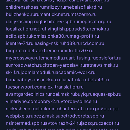
childrensshoes.ru
mrlizzy.ru
mebelsofiakrd.ru
bulizhenko.ru
rumantick.net.ru
mtszerno.ru
daily-fishing.ru
glushiteli-v-spb.ru
megasat.org.ru
localization.net.ru
flyingfish.pp.ru
ds5teremok.ru
aclib.spb.ru
komissionka30.ru
mag-profit.ru
icentre-74.ru
leasing-nsk.ru
hd39.ru
rcd.com.ru
bioprot.ru
deltaextreme.ru
mirkotlov07.ru
mycrossway.ru
temamedia.ru
art-fusing.ru
cbslefort.ru
sunroadwatch.ru
citroen-yaroslavl.ru
ratnews.msk.ru
sk-if.ru
joomlamoduli.ru
academic-work.ru
bananaboys.ru
sanekua.ru
lianafrukt.ru
beta43.ru
tucsonwoori.com
alex-translation.ru
avantgardeclinics.ru
noel.msk.ru
buylq.ru
aquas-spb.ru
vilnerivne.com
bobry-2.ru
vtoroe-solnce.ru
nickysheen.ru
clockmir.ru
huntercraft.ru
стройокт.рф
webpixels.ru
pczz.msk.su
petrodvorets.spb.ru
nsintermed.spb.ru
avtovirazh-24.ru
jazzq.ru
czecot.ru