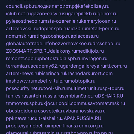
council.spb.ru
лодкипатриот.рф
kafekolizey.ru
iclub.net.ru
gazon-easy.ru
sugarepilekb.ru
grinox.ru
pylesostineco.ru
msts-ozarenie.ru
kameryjooan.ru
artemovskij.ru
dopler.spb.ru
aid70.ru
metall-perm.ru
ndm.msk.ru
ratingzooshop.ru
apiaccess.ru
globalautotrade.info
bezverhovskoe.ru
drsschool.ru
ZOOSMART.SPB.RU
dalakony.ru
medikijob.ru
remontt.spb.ru
photostudia.spb.ru
myragon.ru
terramia.ru
academy62.ru
gardengallereya.ru
rti.com.ru
artem-news.ru
biserinca.ru
krasnodarkurort.com
imshowtv.ru
mebel-v-tule.ru
mobtopik.ru
pcsecurity.net.ru
tool-sib.ru
multimetrunit.ru
sp-tour.ru
fan-cs.ru
santeh-russia.ru
symbian9.net.ru
DSHAIR.RU
tmmotors.spb.ru
xjocuricopii.com
musavtomat.msk.ru
obustrojdom.ru
sovetcik.ru
ybaranovskaya.ru
ppknews.ru
cult-alshei.ru
JAPANRUSSIA.RU
proekciyamebel.ru
imper-finans.ru
rim.org.ru
glamourai.ru
brassminus.ru
zabor-pro.ru
ftn.pp.ru