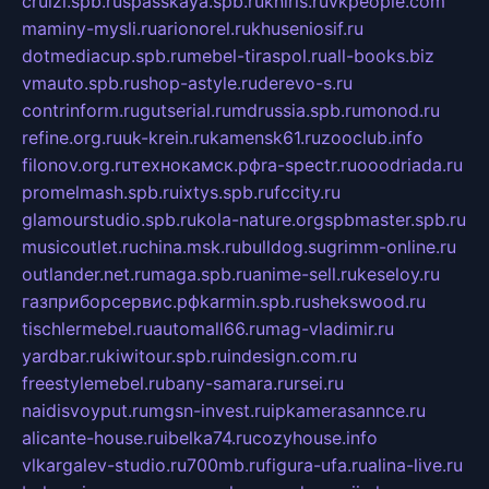
cruizi.spb.ru
spasskaya.spb.ru
kniris.ru
vkpeople.com
maminy-mysli.ru
arionorel.ru
khuseniosif.ru
dotmediacup.spb.ru
mebel-tiraspol.ru
all-books.biz
vmauto.spb.ru
shop-astyle.ru
derevo-s.ru
contrinform.ru
gutserial.ru
mdrussia.spb.ru
monod.ru
refine.org.ru
uk-krein.ru
kamensk61.ru
zooclub.info
filonov.org.ru
технокамск.рф
ra-spectr.ru
ooodriada.ru
promelmash.spb.ru
ixtys.spb.ru
fccity.ru
glamourstudio.spb.ru
kola-nature.org
spbmaster.spb.ru
musicoutlet.ru
china.msk.ru
bulldog.su
grimm-online.ru
outlander.net.ru
maga.spb.ru
anime-sell.ru
keseloy.ru
газприборсервис.рф
karmin.spb.ru
shekswood.ru
tischlermebel.ru
automall66.ru
mag-vladimir.ru
yardbar.ru
kiwitour.spb.ru
indesign.com.ru
freestylemebel.ru
bany-samara.ru
rsei.ru
naidisvoyput.ru
mgsn-invest.ru
ipkamerasannce.ru
alicante-house.ru
ibelka74.ru
cozyhouse.info
vlkargalev-studio.ru
700mb.ru
figura-ufa.ru
alina-live.ru