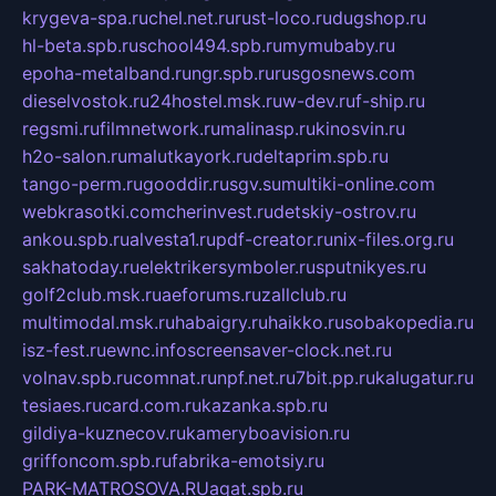
krygeva-spa.ru
chel.net.ru
rust-loco.ru
dugshop.ru
hl-beta.spb.ru
school494.spb.ru
mymubaby.ru
epoha-metalband.ru
ngr.spb.ru
rusgosnews.com
dieselvostok.ru
24hostel.msk.ru
w-dev.ru
f-ship.ru
regsmi.ru
filmnetwork.ru
malinasp.ru
kinosvin.ru
h2o-salon.ru
malutkayork.ru
deltaprim.spb.ru
tango-perm.ru
gooddir.ru
sgv.su
multiki-online.com
webkrasotki.com
cherinvest.ru
detskiy-ostrov.ru
ankou.spb.ru
alvesta1.ru
pdf-creator.ru
nix-files.org.ru
sakhatoday.ru
elektrikersymboler.ru
sputnikyes.ru
golf2club.msk.ru
aeforums.ru
zallclub.ru
multimodal.msk.ru
habaigry.ru
haikko.ru
sobakopedia.ru
isz-fest.ru
ewnc.info
screensaver-clock.net.ru
volnav.spb.ru
comnat.ru
npf.net.ru
7bit.pp.ru
kalugatur.ru
tesiaes.ru
card.com.ru
kazanka.spb.ru
gildiya-kuznecov.ru
kameryboavision.ru
griffoncom.spb.ru
fabrika-emotsiy.ru
PARK-MATROSOVA.RU
agat.spb.ru