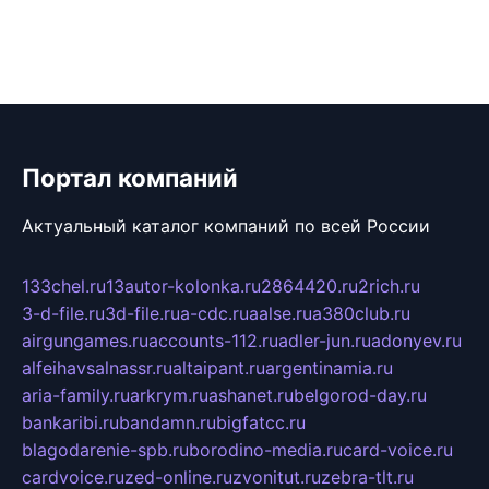
Портал компаний
Актуальный каталог компаний по всей России
133chel.ru
13autor-kolonka.ru
2864420.ru
2rich.ru
3-d-file.ru
3d-file.ru
a-cdc.ru
aalse.ru
a380club.ru
airgungames.ru
accounts-112.ru
adler-jun.ru
adonyev.ru
alfeihavsalnassr.ru
altaipant.ru
argentinamia.ru
aria-family.ru
arkrym.ru
ashanet.ru
belgorod-day.ru
bankaribi.ru
bandamn.ru
bigfatcc.ru
blagodarenie-spb.ru
borodino-media.ru
card-voice.ru
cardvoice.ru
zed-online.ru
zvonitut.ru
zebra-tlt.ru