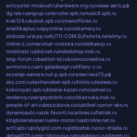
avtoyurist-moskva1.ru
hardware.org.ru
схема-авто.рф
dg-lab.ru
angrup.ru
recruiter.spb.ru
music8.spb.ru
krsk124.ru
kubok.spb.ru
romanofforex.ru
analitikaplus.ru
spyonline.ru
zosikamery.ru
sloboda-ural.pp.ru
AUTO-COM.SU
hohota.net
alimy.ru
online-z.com
aromat-vostoka.ru
otdelkaexp.ru
mobilvest.ru
bbd.net.ru
mebelshop.msk.ru
smp-forum.ru
bastion-td.ru
kosmoscreative.ru
avrmotors.ru
art-galadesign.ru
tiffany-c.ru
ecostep-samara.ru
d-p.spb.ru
галактика73.рф
sko.com.ru
davitamebel-spb.ru
fotsis.ru
tesiaes.ru
kokoroyari.spb.ru
blesna-kazan.ru
mossilver.ru
lenderoq.ru
sergeydobrin.ru
tochkazvuka.msk.ru
people-of-art.ru
bezzubova.ru
clubtibet.ru
orior-aks.ru
dynamoauto.ru
szk-favorit.ru
carlines.ru
flatnsk.ru
kingbolenskaner.ru
alex-motor.ru
astroline.net.ru
act1.spb.ru
polyglot.com.ru
gidlipetsk.ru
ooo-driada.ru
detsad125.ru
mir-zdoroviya.ru
bruslanovo.ru
siterem.ru