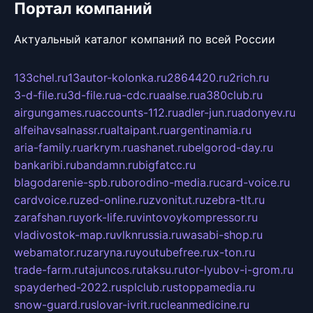
Портал компаний
Актуальный каталог компаний по всей России
133chel.ru
13autor-kolonka.ru
2864420.ru
2rich.ru
3-d-file.ru
3d-file.ru
a-cdc.ru
aalse.ru
a380club.ru
airgungames.ru
accounts-112.ru
adler-jun.ru
adonyev.ru
alfeihavsalnassr.ru
altaipant.ru
argentinamia.ru
aria-family.ru
arkrym.ru
ashanet.ru
belgorod-day.ru
bankaribi.ru
bandamn.ru
bigfatcc.ru
blagodarenie-spb.ru
borodino-media.ru
card-voice.ru
cardvoice.ru
zed-online.ru
zvonitut.ru
zebra-tlt.ru
zarafshan.ru
york-life.ru
vintovoykompressor.ru
vladivostok-map.ru
vlknrussia.ru
wasabi-shop.ru
webamator.ru
zaryna.ru
youtubefree.ru
x-ton.ru
trade-farm.ru
tajuncos.ru
taksu.ru
tor-lyubov-i-grom.ru
spayderhed-2022.ru
splclub.ru
stoppamedia.ru
snow-guard.ru
slovar-ivrit.ru
cleanmedicine.ru