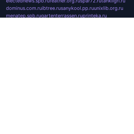
electednews.spb.ru
feather.org.ru
spar72.ru
tankiigri.ru
dominus.com.ru
ibtree.ru
sanykool.pp.ru
unixlib.org.ru
menatep.spb.ru
gartenterrassen.ru
printeka.ru
skvozilka.com.ru
parkovka-pub.ru
lovemobi.ru
art-ru.ru
emulatorz.com.ru
alucomp.com.ru
tatforum.com.ru
alternativa-profi.ru
dermakler.ru
artsurvey.ru
aredir.ru
khimspas.ru
centr-maxi.ru
2018r.ru
bort-stomer-defort.ru
professional2.ru
gibsons.ru
artselena.ru
art-pilot.ru
ingredient.spb.ru
npfpolimer.spb.ru
argentum.spb.ru
hom-edu.ru
af-num.ru
cashadvanceamericasev.org
trexp.spb.ru
apteka-gerzena.ru
vasilyevka.msk.ru
personalloanrgx.org
tishanskiysdk.ru
atma-volga.ru
yoga-media.ru
asmirnov.ru
betonvodincovo.ru
panonature.spb.ru
altai-team.ru
svobodatort.ru
taxi-rating.ru
icats24.ru
galeksy.ru
fixdream.ru
lifeinart.ru
labas.spb.ru
bestpozitiv.ru
taurus-i.ru
blagochinie.ru
k-printdon.ru
tuktukhostel.ru