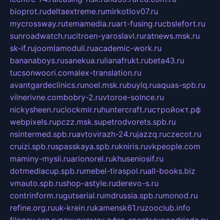
bioprot.ru
deltaextreme.ru
mirkotlov07.ru
mycrossway.ru
temamedia.ru
art-fusing.ru
cbslefort.ru
sunroadwatch.ru
citroen-yaroslavl.ru
ratnews.msk.ru
sk-if.ru
joomlamoduli.ru
academic-work.ru
bananaboys.ru
sanekua.ru
lianafrukt.ru
beta43.ru
tucsonwoori.com
alex-translation.ru
avantgardeclinics.ru
noel.msk.ru
buylq.ru
aquas-spb.ru
vilnerivne.com
bobry-2.ru
vtoroe-solnce.ru
nickysheen.ru
clockmir.ru
huntercraft.ru
стройокт.рф
webpixels.ru
pczz.msk.su
petrodvorets.spb.ru
nsintermed.spb.ru
avtovirazh-24.ru
jazzq.ru
czecot.ru
cruizi.spb.ru
spasskaya.spb.ru
kniris.ru
vkpeople.com
maminy-mysli.ru
arionorel.ru
khuseniosif.ru
dotmediacup.spb.ru
mebel-tiraspol.ru
all-books.biz
vmauto.spb.ru
shop-astyle.ru
derevo-s.ru
contrinform.ru
gutserial.ru
mdrussia.spb.ru
monod.ru
refine.org.ru
uk-krein.ru
kamensk61.ru
zooclub.info
filonov.org.ru
технокамск.рф
ra-spectr.ru
ooodriada.ru