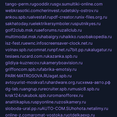
tango-perm.ru
gooddir.ru
sgv.su
multiki-online.com
webkrasotki.com
cherinvest.ru
detskiy-ostrov.ru
ankou.spb.ru
alvesta1.ru
pdf-creator.ru
nix-files.org.ru
sakhatoday.ru
elektrikersymboler.ru
sputnikyes.ru
golf2club.msk.ru
aeforums.ru
zallclub.ru
multimodal.msk.ru
habaigry.ru
haikko.ru
sobakopedia.ru
isz-fest.ru
ewnc.info
screensaver-clock.net.ru
volnav.spb.ru
comnat.ru
npf.net.ru
7bit.pp.ru
kalugatur.ru
tesiaes.ru
card.com.ru
kazanka.spb.ru
gildiya-kuznecov.ru
kameryboavision.ru
griffoncom.spb.ru
fabrika-emotsiy.ru
PARK-MATROSOVA.RU
agat.spb.ru
avtoyurist-moskva1.ru
hardware.org.ru
схема-авто.рф
dg-lab.ru
angrup.ru
recruiter.spb.ru
music8.spb.ru
krsk124.ru
kubok.spb.ru
romanofforex.ru
analitikaplus.ru
spyonline.ru
zosikamery.ru
sloboda-ural.pp.ru
AUTO-COM.SU
hohota.net
alimy.ru
online-z.com
aromat-vostoka.ru
otdelkaexp.ru