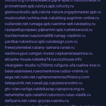
promelmash.spb.ru
ixtys.spb.ru
fccity.ru
glamourstudio.spb.ru
kola-nature.org
spbmaster.spb.ru
musicoutlet.ru
china.msk.ru
bulldog.su
grimm-online.ru
outlander.net.ru
maga.spb.ru
anime-sell.ru
keseloy.ru
газприборсервис.рф
karmin.spb.ru
shekswood.ru
tischlermebel.ru
automall66.ru
mag-vladimir.ru
yardbar.ru
kiwitour.spb.ru
indesign.com.ru
freestylemebel.ru
bany-samara.ru
rsei.ru
naidisvoyput.ru
mgsn-invest.ru
ipkamerasannce.ru
alicante-house.ru
ibelka74.ru
cozyhouse.info
vlkargalev-studio.ru
700mb.ru
figura-ufa.ru
alina-live.ru
belarusiannews.ru
womenknow.ru
dos-vniimk.ru
sega.net.ru
dv.net.ru
phenomenonsofhistory.com
telesputnik.net.ru
wall.pp.ru
pylesosroidmi.ru
gtc-clan.ru
cligs.ru
bibikazap.ru
popova.org.ru
netwhistler.spb.ru
bellvil.ru
bonzon.ru
iss-vladik.ru
defiparis.net.ru
las-gryzas.ru
amku.ru