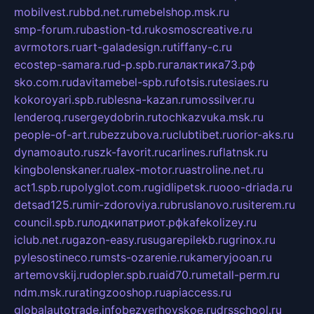
mobilvest.ru
bbd.net.ru
mebelshop.msk.ru
smp-forum.ru
bastion-td.ru
kosmoscreative.ru
avrmotors.ru
art-galadesign.ru
tiffany-c.ru
ecostep-samara.ru
d-p.spb.ru
галактика73.рф
sko.com.ru
davitamebel-spb.ru
fotsis.ru
tesiaes.ru
kokoroyari.spb.ru
blesna-kazan.ru
mossilver.ru
lenderoq.ru
sergeydobrin.ru
tochkazvuka.msk.ru
people-of-art.ru
bezzubova.ru
clubtibet.ru
orior-aks.ru
dynamoauto.ru
szk-favorit.ru
carlines.ru
flatnsk.ru
kingbolenskaner.ru
alex-motor.ru
astroline.net.ru
act1.spb.ru
polyglot.com.ru
gidlipetsk.ru
ooo-driada.ru
detsad125.ru
mir-zdoroviya.ru
bruslanovo.ru
siterem.ru
council.spb.ru
лодкипатриот.рф
kafekolizey.ru
iclub.net.ru
gazon-easy.ru
sugarepilekb.ru
grinox.ru
pylesostineco.ru
msts-ozarenie.ru
kameryjooan.ru
artemovskij.ru
dopler.spb.ru
aid70.ru
metall-perm.ru
ndm.msk.ru
ratingzooshop.ru
apiaccess.ru
globalautotrade.info
bezverhovskoe.ru
drsschool.ru