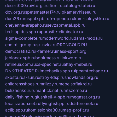
desert000.ru
ivtorgi.ru
ifiori.ru
catalog-statei.ru
dcv.org.ru
spetsmaster174.ru
ipkameryhiseeu.ru
dum26.ru
ruspol.spb.ru
fr-opendp.ru
kam-solnyshko.ru
cheyenne-arapaho.ru
sevzapmetal.spb.ru
ted-lapidus.spb.ru
parasite-eliminator.ru
sigma-complete.ru
modernworld.ru
dama-moda.ru
eholot-group.ru
sk-nvkz.ru
DRONGOLD.RU
democratia2.ru
i-farmer.ru
mass-sport.org
jablonex.spb.ru
bookmess.ru
linkword.ru
refineua.com.ru
cs-spec.net.ru
altay-mebel.ru
DNK-THEATRE.RU
mechaniks.spb.ru
ipcamtechage.ru
skosta.ru
a-sun.ru
stroy-ldsp.ru
snowlands.org.ru
childrensshoes.ru
mrlizzy.ru
mebelsofiakrd.ru
bulizhenko.ru
rumantick.net.ru
mtszerno.ru
daily-fishing.ru
glushiteli-v-spb.ru
megasat.org.ru
localization.net.ru
flyingfish.pp.ru
ds5teremok.ru
aclib.spb.ru
komissionka30.ru
mag-profit.ru
icentre-74.ru
leasing-nsk.ru
hd39.ru
rcd.com.ru