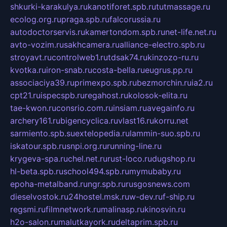
shkurki-karakulya.ru
kanotiforet.spb.ru
tutmassage.ru
ecolog.org.ru
praga.spb.ru
falcorussia.ru
autodoctorservis.ru
kamertondom.spb.ru
net-life.net.ru
avto-vozim.ru
sakhcamera.ru
alliance-electro.spb.ru
stroyavt.ru
controlweb1.ru
tdsak74.ru
kinzozo-ru.ru
kvotka.ru
iron-snab.ru
costa-bella.ru
eugrus.pp.ru
associaciya39.ru
primexpo.spb.ru
bezmorchin.ru
ia2.ru
cpt21.ru
ispecspb.ru
regahost.ru
kolosok-elita.ru
tae-kwon.ru
consrio.com.ru
insiam.ru
avegainfo.ru
archery161.ru
bigencyclica.ru
vlast16.ru
korru.net
sarmiento.spb.su
extelopedia.ru
lammin-suo.spb.ru
iskatour.spb.ru
snpi.org.ru
running-line.ru
krygeva-spa.ru
chel.net.ru
rust-loco.ru
dugshop.ru
hl-beta.spb.ru
school494.spb.ru
mymubaby.ru
epoha-metalband.ru
ngr.spb.ru
rusgosnews.com
dieselvostok.ru
24hostel.msk.ru
w-dev.ru
f-ship.ru
regsmi.ru
filmnetwork.ru
malinasp.ru
kinosvin.ru
h2o-salon.ru
malutkayork.ru
deltaprim.spb.ru