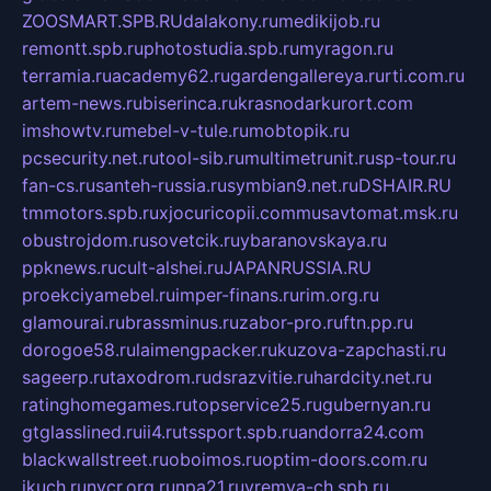
ZOOSMART.SPB.RU
dalakony.ru
medikijob.ru
remontt.spb.ru
photostudia.spb.ru
myragon.ru
terramia.ru
academy62.ru
gardengallereya.ru
rti.com.ru
artem-news.ru
biserinca.ru
krasnodarkurort.com
imshowtv.ru
mebel-v-tule.ru
mobtopik.ru
pcsecurity.net.ru
tool-sib.ru
multimetrunit.ru
sp-tour.ru
fan-cs.ru
santeh-russia.ru
symbian9.net.ru
DSHAIR.RU
tmmotors.spb.ru
xjocuricopii.com
musavtomat.msk.ru
obustrojdom.ru
sovetcik.ru
ybaranovskaya.ru
ppknews.ru
cult-alshei.ru
JAPANRUSSIA.RU
proekciyamebel.ru
imper-finans.ru
rim.org.ru
glamourai.ru
brassminus.ru
zabor-pro.ru
ftn.pp.ru
dorogoe58.ru
laimengpacker.ru
kuzova-zapchasti.ru
sageerp.ru
taxodrom.ru
dsrazvitie.ru
hardcity.net.ru
ratinghomegames.ru
topservice25.ru
gubernyan.ru
gtglasslined.ru
ii4.ru
tssport.spb.ru
andorra24.com
blackwallstreet.ru
oboimos.ru
optim-doors.com.ru
ikuch.ru
nycr.org.ru
npa21.ru
vremya-ch.spb.ru