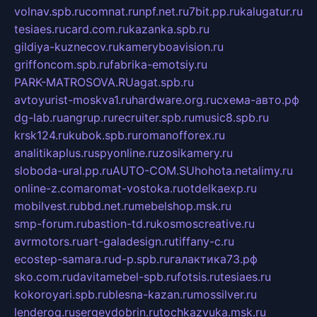
volnav.spb.ru
comnat.ru
npf.net.ru
7bit.pp.ru
kalugatur.ru
tesiaes.ru
card.com.ru
kazanka.spb.ru
gildiya-kuznecov.ru
kameryboavision.ru
griffoncom.spb.ru
fabrika-emotsiy.ru
PARK-MATROSOVA.RU
agat.spb.ru
avtoyurist-moskva1.ru
hardware.org.ru
схема-авто.рф
dg-lab.ru
angrup.ru
recruiter.spb.ru
music8.spb.ru
krsk124.ru
kubok.spb.ru
romanofforex.ru
analitikaplus.ru
spyonline.ru
zosikamery.ru
sloboda-ural.pp.ru
AUTO-COM.SU
hohota.net
alimy.ru
online-z.com
aromat-vostoka.ru
otdelkaexp.ru
mobilvest.ru
bbd.net.ru
mebelshop.msk.ru
smp-forum.ru
bastion-td.ru
kosmoscreative.ru
avrmotors.ru
art-galadesign.ru
tiffany-c.ru
ecostep-samara.ru
d-p.spb.ru
галактика73.рф
sko.com.ru
davitamebel-spb.ru
fotsis.ru
tesiaes.ru
kokoroyari.spb.ru
blesna-kazan.ru
mossilver.ru
lenderoq.ru
sergeydobrin.ru
tochkazvuka.msk.ru