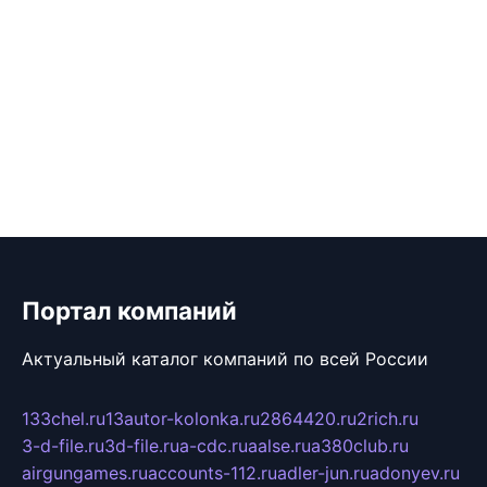
Портал компаний
Актуальный каталог компаний по всей России
133chel.ru
13autor-kolonka.ru
2864420.ru
2rich.ru
3-d-file.ru
3d-file.ru
a-cdc.ru
aalse.ru
a380club.ru
airgungames.ru
accounts-112.ru
adler-jun.ru
adonyev.ru