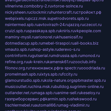
vilnerivne.com
bobry-2.ru
vtoroe-solnce.ru
nickysheen.ru
clockmir.ru
huntercraft.ru
стройокт.рф
webpixels.ru
pczz.msk.su
petrodvorets.spb.ru
nsintermed.spb.ru
avtovirazh-24.ru
jazzq.ru
czecot.ru
cruizi.spb.ru
spasskaya.spb.ru
kniris.ru
vkpeople.com
maminy-mysli.ru
arionorel.ru
khuseniosif.ru
dotmediacup.spb.ru
mebel-tiraspol.ru
all-books.biz
vmauto.spb.ru
shop-astyle.ru
derevo-s.ru
contrinform.ru
gutserial.ru
mdrussia.spb.ru
monod.ru
refine.org.ru
uk-krein.ru
kamensk61.ru
zooclub.info
filonov.org.ru
технокамск.рф
ra-spectr.ru
ooodriada.ru
promelmash.spb.ru
ixtys.spb.ru
fccity.ru
glamourstudio.spb.ru
kola-nature.org
spbmaster.spb.ru
musicoutlet.ru
china.msk.ru
bulldog.su
grimm-online.ru
outlander.net.ru
maga.spb.ru
anime-sell.ru
keseloy.ru
газприборсервис.рф
karmin.spb.ru
shekswood.ru
tischlermebel.ru
automall66.ru
mag-vladimir.ru