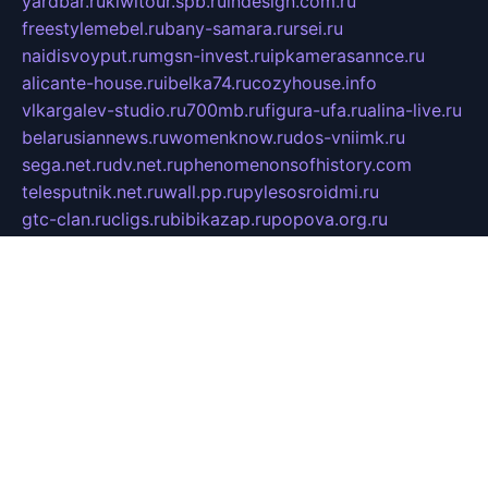
yardbar.ru
kiwitour.spb.ru
indesign.com.ru
freestylemebel.ru
bany-samara.ru
rsei.ru
naidisvoyput.ru
mgsn-invest.ru
ipkamerasannce.ru
alicante-house.ru
ibelka74.ru
cozyhouse.info
vlkargalev-studio.ru
700mb.ru
figura-ufa.ru
alina-live.ru
belarusiannews.ru
womenknow.ru
dos-vniimk.ru
sega.net.ru
dv.net.ru
phenomenonsofhistory.com
telesputnik.net.ru
wall.pp.ru
pylesosroidmi.ru
gtc-clan.ru
cligs.ru
bibikazap.ru
popova.org.ru
netwhistler.spb.ru
bellvil.ru
bonzon.ru
iss-vladik.ru
defiparis.net.ru
las-gryzas.ru
amku.ru
electednews.spb.ru
feather.org.ru
spar72.ru
tankiigri.ru
dominus.com.ru
ibtree.ru
sanykool.pp.ru
unixlib.org.ru
menatep.spb.ru
gartenterrassen.ru
printeka.ru
skvozilka.com.ru
parkovka-pub.ru
lovemobi.ru
art-ru.ru
emulatorz.com.ru
alucomp.com.ru
tatforum.com.ru
alternativa-profi.ru
dermakler.ru
artsurvey.ru
aredir.ru
khimspas.ru
centr-maxi.ru
2018r.ru