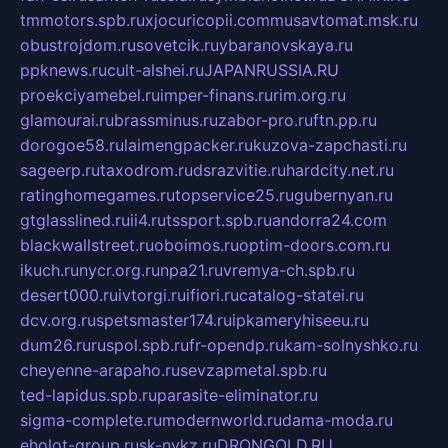
tmmotors.spb.ru
xjocuricopii.com
musavtomat.msk.ru
obustrojdom.ru
sovetcik.ru
ybaranovskaya.ru
ppknews.ru
cult-alshei.ru
JAPANRUSSIA.RU
proekciyamebel.ru
imper-finans.ru
rim.org.ru
glamourai.ru
brassminus.ru
zabor-pro.ru
ftn.pp.ru
dorogoe58.ru
laimengpacker.ru
kuzova-zapchasti.ru
sageerp.ru
taxodrom.ru
dsrazvitie.ru
hardcity.net.ru
ratinghomegames.ru
topservice25.ru
gubernyan.ru
gtglasslined.ru
ii4.ru
tssport.spb.ru
andorra24.com
blackwallstreet.ru
oboimos.ru
optim-doors.com.ru
ikuch.ru
nycr.org.ru
npa21.ru
vremya-ch.spb.ru
desert000.ru
ivtorgi.ru
ifiori.ru
catalog-statei.ru
dcv.org.ru
spetsmaster174.ru
ipkameryhiseeu.ru
dum26.ru
ruspol.spb.ru
fr-opendp.ru
kam-solnyshko.ru
cheyenne-arapaho.ru
sevzapmetal.spb.ru
ted-lapidus.spb.ru
parasite-eliminator.ru
sigma-complete.ru
modernworld.ru
dama-moda.ru
eholot-group.ru
sk-nvkz.ru
DRONGOLD.RU