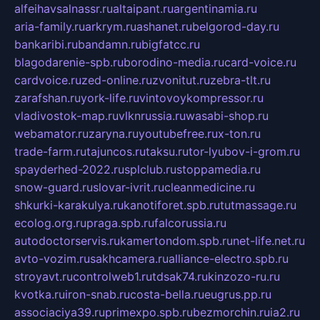
alfeihavsalnassr.ru
altaipant.ru
argentinamia.ru
aria-family.ru
arkrym.ru
ashanet.ru
belgorod-day.ru
bankaribi.ru
bandamn.ru
bigfatcc.ru
blagodarenie-spb.ru
borodino-media.ru
card-voice.ru
cardvoice.ru
zed-online.ru
zvonitut.ru
zebra-tlt.ru
zarafshan.ru
york-life.ru
vintovoykompressor.ru
vladivostok-map.ru
vlknrussia.ru
wasabi-shop.ru
webamator.ru
zaryna.ru
youtubefree.ru
x-ton.ru
trade-farm.ru
tajuncos.ru
taksu.ru
tor-lyubov-i-grom.ru
spayderhed-2022.ru
splclub.ru
stoppamedia.ru
snow-guard.ru
slovar-ivrit.ru
cleanmedicine.ru
shkurki-karakulya.ru
kanotiforet.spb.ru
tutmassage.ru
ecolog.org.ru
praga.spb.ru
falcorussia.ru
autodoctorservis.ru
kamertondom.spb.ru
net-life.net.ru
avto-vozim.ru
sakhcamera.ru
alliance-electro.spb.ru
stroyavt.ru
controlweb1.ru
tdsak74.ru
kinzozo-ru.ru
kvotka.ru
iron-snab.ru
costa-bella.ru
eugrus.pp.ru
associaciya39.ru
primexpo.spb.ru
bezmorchin.ru
ia2.ru