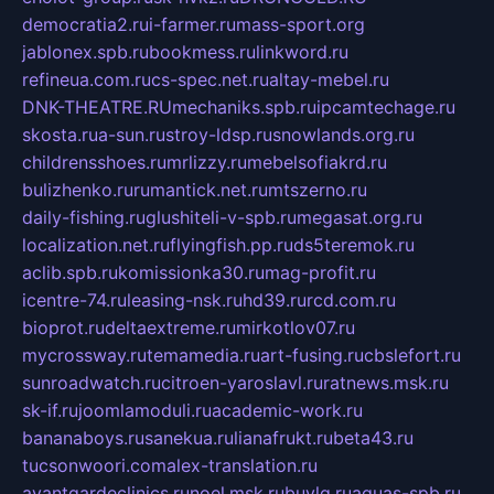
democratia2.ru
i-farmer.ru
mass-sport.org
jablonex.spb.ru
bookmess.ru
linkword.ru
refineua.com.ru
cs-spec.net.ru
altay-mebel.ru
DNK-THEATRE.RU
mechaniks.spb.ru
ipcamtechage.ru
skosta.ru
a-sun.ru
stroy-ldsp.ru
snowlands.org.ru
childrensshoes.ru
mrlizzy.ru
mebelsofiakrd.ru
bulizhenko.ru
rumantick.net.ru
mtszerno.ru
daily-fishing.ru
glushiteli-v-spb.ru
megasat.org.ru
localization.net.ru
flyingfish.pp.ru
ds5teremok.ru
aclib.spb.ru
komissionka30.ru
mag-profit.ru
icentre-74.ru
leasing-nsk.ru
hd39.ru
rcd.com.ru
bioprot.ru
deltaextreme.ru
mirkotlov07.ru
mycrossway.ru
temamedia.ru
art-fusing.ru
cbslefort.ru
sunroadwatch.ru
citroen-yaroslavl.ru
ratnews.msk.ru
sk-if.ru
joomlamoduli.ru
academic-work.ru
bananaboys.ru
sanekua.ru
lianafrukt.ru
beta43.ru
tucsonwoori.com
alex-translation.ru
avantgardeclinics.ru
noel.msk.ru
buylq.ru
aquas-spb.ru