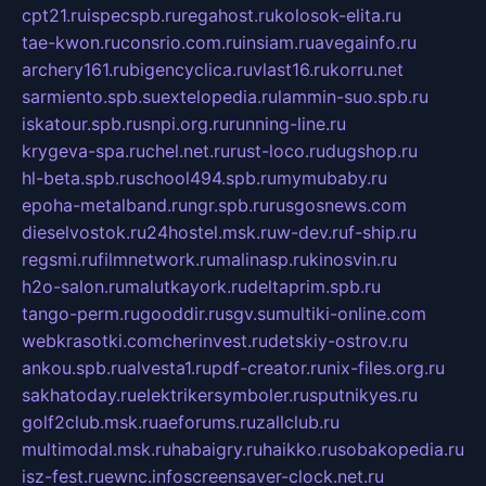
cpt21.ru
ispecspb.ru
regahost.ru
kolosok-elita.ru
tae-kwon.ru
consrio.com.ru
insiam.ru
avegainfo.ru
archery161.ru
bigencyclica.ru
vlast16.ru
korru.net
sarmiento.spb.su
extelopedia.ru
lammin-suo.spb.ru
iskatour.spb.ru
snpi.org.ru
running-line.ru
krygeva-spa.ru
chel.net.ru
rust-loco.ru
dugshop.ru
hl-beta.spb.ru
school494.spb.ru
mymubaby.ru
epoha-metalband.ru
ngr.spb.ru
rusgosnews.com
dieselvostok.ru
24hostel.msk.ru
w-dev.ru
f-ship.ru
regsmi.ru
filmnetwork.ru
malinasp.ru
kinosvin.ru
h2o-salon.ru
malutkayork.ru
deltaprim.spb.ru
tango-perm.ru
gooddir.ru
sgv.su
multiki-online.com
webkrasotki.com
cherinvest.ru
detskiy-ostrov.ru
ankou.spb.ru
alvesta1.ru
pdf-creator.ru
nix-files.org.ru
sakhatoday.ru
elektrikersymboler.ru
sputnikyes.ru
golf2club.msk.ru
aeforums.ru
zallclub.ru
multimodal.msk.ru
habaigry.ru
haikko.ru
sobakopedia.ru
isz-fest.ru
ewnc.info
screensaver-clock.net.ru