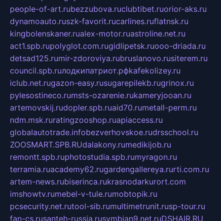
people-of-art.ru
bezzubova.ru
clubtibet.ru
orior-aks.ru
dynamoauto.ru
szk-favorit.ru
carlines.ru
flatnsk.ru
kingbolenskaner.ru
alex-motor.ru
astroline.net.ru
act1.spb.ru
polyglot.com.ru
gidlipetsk.ru
ooo-driada.ru
detsad125.ru
mir-zdoroviya.ru
bruslanovo.ru
siterem.ru
council.spb.ru
лодкипатриот.рф
kafekolizey.ru
iclub.net.ru
gazon-easy.ru
sugarepilekb.ru
grinox.ru
pylesostineco.ru
msts-ozarenie.ru
kameryjooan.ru
artemovskij.ru
dopler.spb.ru
aid70.ru
metall-perm.ru
ndm.msk.ru
ratingzooshop.ru
apiaccess.ru
globalautotrade.info
bezverhovskoe.ru
drsschool.ru
ZOOSMART.SPB.RU
dalakony.ru
medikijob.ru
remontt.spb.ru
photostudia.spb.ru
myragon.ru
terramia.ru
academy62.ru
gardengallereya.ru
rti.com.ru
artem-news.ru
biserinca.ru
krasnodarkurort.com
imshowtv.ru
mebel-v-tule.ru
mobtopik.ru
pcsecurity.net.ru
tool-sib.ru
multimetrunit.ru
sp-tour.ru
fan-cs.ru
santeh-russia.ru
symbian9.net.ru
DSHAIR.RU