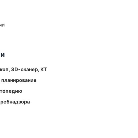
ми
ми
оп, 3D-сканер, КТ
 планирование
ортопедию
требнадзора