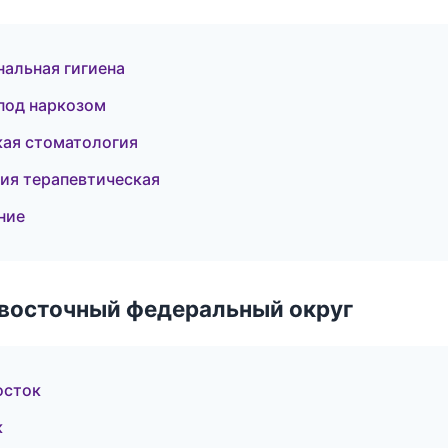
альная гигиена
под наркозом
кая стоматология
ия терапевтическая
ние
евосточный федеральный округ
осток
к