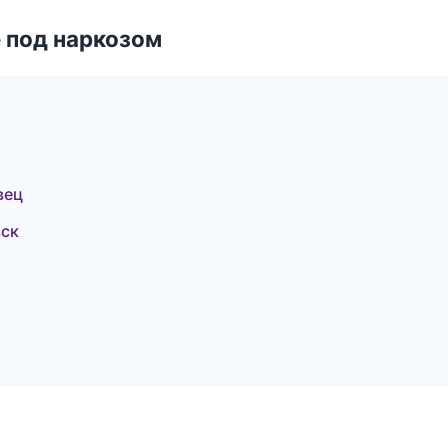
 под наркозом
вец
вск