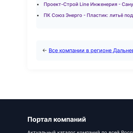
Проект-Строй Line Инженерия - Сан
ПК Союз Энерго - Пластик: литьё по
←
Все компании в регионе Дальн
Портал компаний
Актуальный каталог компаний по всей Рос