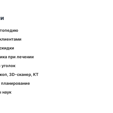
ми
ортопедию
 клиентами
скидки
тика при лечении
 уголок
оп, 3D-сканер, КТ
 планирование
ы наук