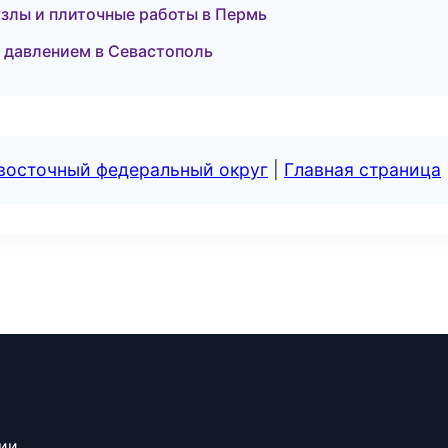
узлы и плиточные работы в Пермь
д давлением в Севастополь
евосточный федеральный округ
|
Главная страница
сии