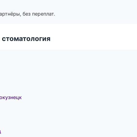
артнёры, без переплат.
 стоматология
окузнецк
д