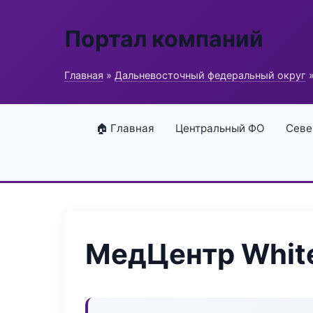
Портал компаний
Главная
»
Дальневосточный федеральный округ
»
🏠 Главная
Центральный ФО
Севе
МедЦентр Whit