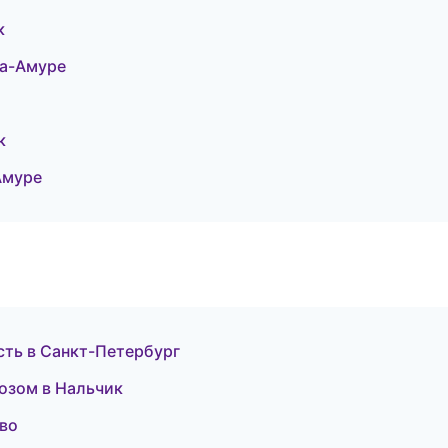
к
на-Амуре
к
Амуре
сть в Санкт-Петербург
козом в Нальчик
ово