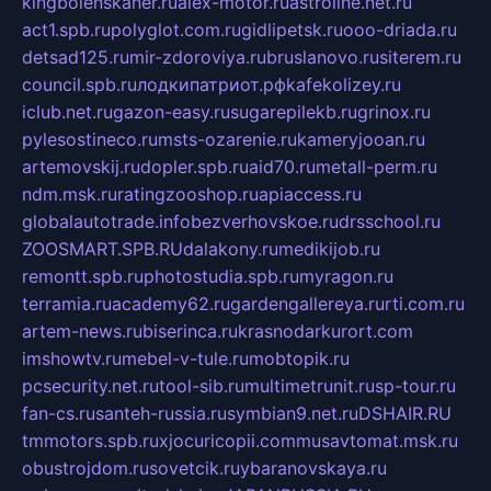
kingbolenskaner.ru
alex-motor.ru
astroline.net.ru
act1.spb.ru
polyglot.com.ru
gidlipetsk.ru
ooo-driada.ru
detsad125.ru
mir-zdoroviya.ru
bruslanovo.ru
siterem.ru
council.spb.ru
лодкипатриот.рф
kafekolizey.ru
iclub.net.ru
gazon-easy.ru
sugarepilekb.ru
grinox.ru
pylesostineco.ru
msts-ozarenie.ru
kameryjooan.ru
artemovskij.ru
dopler.spb.ru
aid70.ru
metall-perm.ru
ndm.msk.ru
ratingzooshop.ru
apiaccess.ru
globalautotrade.info
bezverhovskoe.ru
drsschool.ru
ZOOSMART.SPB.RU
dalakony.ru
medikijob.ru
remontt.spb.ru
photostudia.spb.ru
myragon.ru
terramia.ru
academy62.ru
gardengallereya.ru
rti.com.ru
artem-news.ru
biserinca.ru
krasnodarkurort.com
imshowtv.ru
mebel-v-tule.ru
mobtopik.ru
pcsecurity.net.ru
tool-sib.ru
multimetrunit.ru
sp-tour.ru
fan-cs.ru
santeh-russia.ru
symbian9.net.ru
DSHAIR.RU
tmmotors.spb.ru
xjocuricopii.com
musavtomat.msk.ru
obustrojdom.ru
sovetcik.ru
ybaranovskaya.ru