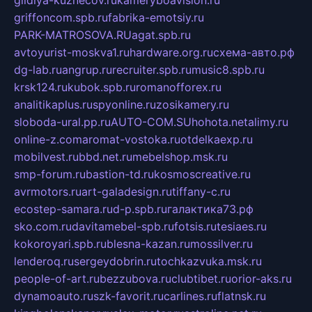
gildiya-kuznecov.ru
kameryboavision.ru
griffoncom.spb.ru
fabrika-emotsiy.ru
PARK-MATROSOVA.RU
agat.spb.ru
avtoyurist-moskva1.ru
hardware.org.ru
схема-авто.рф
dg-lab.ru
angrup.ru
recruiter.spb.ru
music8.spb.ru
krsk124.ru
kubok.spb.ru
romanofforex.ru
analitikaplus.ru
spyonline.ru
zosikamery.ru
sloboda-ural.pp.ru
AUTO-COM.SU
hohota.net
alimy.ru
online-z.com
aromat-vostoka.ru
otdelkaexp.ru
mobilvest.ru
bbd.net.ru
mebelshop.msk.ru
smp-forum.ru
bastion-td.ru
kosmoscreative.ru
avrmotors.ru
art-galadesign.ru
tiffany-c.ru
ecostep-samara.ru
d-p.spb.ru
галактика73.рф
sko.com.ru
davitamebel-spb.ru
fotsis.ru
tesiaes.ru
kokoroyari.spb.ru
blesna-kazan.ru
mossilver.ru
lenderoq.ru
sergeydobrin.ru
tochkazvuka.msk.ru
people-of-art.ru
bezzubova.ru
clubtibet.ru
orior-aks.ru
dynamoauto.ru
szk-favorit.ru
carlines.ru
flatnsk.ru