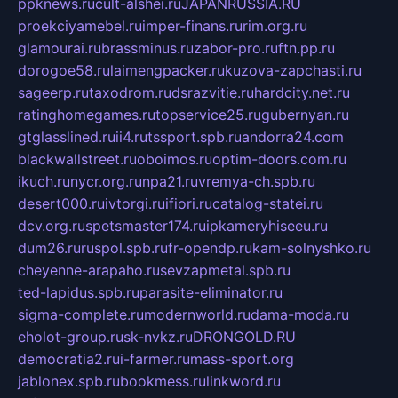
ppknews.ru
cult-alshei.ru
JAPANRUSSIA.RU
proekciyamebel.ru
imper-finans.ru
rim.org.ru
glamourai.ru
brassminus.ru
zabor-pro.ru
ftn.pp.ru
dorogoe58.ru
laimengpacker.ru
kuzova-zapchasti.ru
sageerp.ru
taxodrom.ru
dsrazvitie.ru
hardcity.net.ru
ratinghomegames.ru
topservice25.ru
gubernyan.ru
gtglasslined.ru
ii4.ru
tssport.spb.ru
andorra24.com
blackwallstreet.ru
oboimos.ru
optim-doors.com.ru
ikuch.ru
nycr.org.ru
npa21.ru
vremya-ch.spb.ru
desert000.ru
ivtorgi.ru
ifiori.ru
catalog-statei.ru
dcv.org.ru
spetsmaster174.ru
ipkameryhiseeu.ru
dum26.ru
ruspol.spb.ru
fr-opendp.ru
kam-solnyshko.ru
cheyenne-arapaho.ru
sevzapmetal.spb.ru
ted-lapidus.spb.ru
parasite-eliminator.ru
sigma-complete.ru
modernworld.ru
dama-moda.ru
eholot-group.ru
sk-nvkz.ru
DRONGOLD.RU
democratia2.ru
i-farmer.ru
mass-sport.org
jablonex.spb.ru
bookmess.ru
linkword.ru