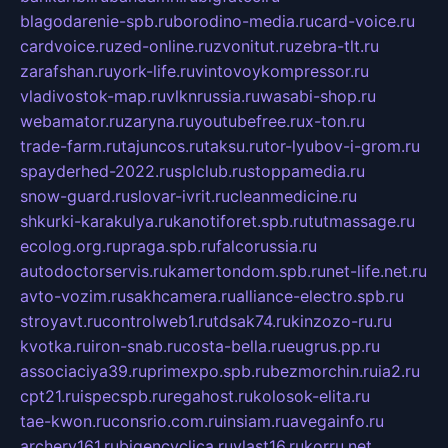
blagodarenie-spb.ru
borodino-media.ru
card-voice.ru
cardvoice.ru
zed-online.ru
zvonitut.ru
zebra-tlt.ru
zarafshan.ru
york-life.ru
vintovoykompressor.ru
vladivostok-map.ru
vlknrussia.ru
wasabi-shop.ru
webamator.ru
zaryna.ru
youtubefree.ru
x-ton.ru
trade-farm.ru
tajuncos.ru
taksu.ru
tor-lyubov-i-grom.ru
spayderhed-2022.ru
splclub.ru
stoppamedia.ru
snow-guard.ru
slovar-ivrit.ru
cleanmedicine.ru
shkurki-karakulya.ru
kanotiforet.spb.ru
tutmassage.ru
ecolog.org.ru
praga.spb.ru
falcorussia.ru
autodoctorservis.ru
kamertondom.spb.ru
net-life.net.ru
avto-vozim.ru
sakhcamera.ru
alliance-electro.spb.ru
stroyavt.ru
controlweb1.ru
tdsak74.ru
kinzozo-ru.ru
kvotka.ru
iron-snab.ru
costa-bella.ru
eugrus.pp.ru
associaciya39.ru
primexpo.spb.ru
bezmorchin.ru
ia2.ru
cpt21.ru
ispecspb.ru
regahost.ru
kolosok-elita.ru
tae-kwon.ru
consrio.com.ru
insiam.ru
avegainfo.ru
archery161.ru
bigencyclica.ru
vlast16.ru
korru.net