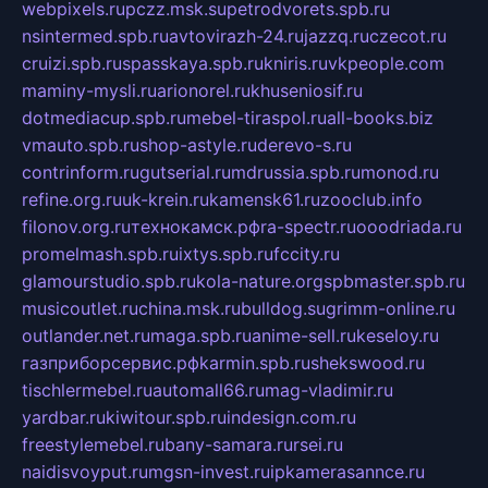
webpixels.ru
pczz.msk.su
petrodvorets.spb.ru
nsintermed.spb.ru
avtovirazh-24.ru
jazzq.ru
czecot.ru
cruizi.spb.ru
spasskaya.spb.ru
kniris.ru
vkpeople.com
maminy-mysli.ru
arionorel.ru
khuseniosif.ru
dotmediacup.spb.ru
mebel-tiraspol.ru
all-books.biz
vmauto.spb.ru
shop-astyle.ru
derevo-s.ru
contrinform.ru
gutserial.ru
mdrussia.spb.ru
monod.ru
refine.org.ru
uk-krein.ru
kamensk61.ru
zooclub.info
filonov.org.ru
технокамск.рф
ra-spectr.ru
ooodriada.ru
promelmash.spb.ru
ixtys.spb.ru
fccity.ru
glamourstudio.spb.ru
kola-nature.org
spbmaster.spb.ru
musicoutlet.ru
china.msk.ru
bulldog.su
grimm-online.ru
outlander.net.ru
maga.spb.ru
anime-sell.ru
keseloy.ru
газприборсервис.рф
karmin.spb.ru
shekswood.ru
tischlermebel.ru
automall66.ru
mag-vladimir.ru
yardbar.ru
kiwitour.spb.ru
indesign.com.ru
freestylemebel.ru
bany-samara.ru
rsei.ru
naidisvoyput.ru
mgsn-invest.ru
ipkamerasannce.ru