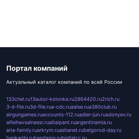
Портал компаний
Актуальный каталог компаний по всей России
133chel.ru
13autor-kolonka.ru
2864420.ru
2rich.ru
3-d-file.ru
3d-file.ru
a-cdc.ru
aalse.ru
a380club.ru
airgungames.ru
accounts-112.ru
adler-jun.ru
adonyev.ru
alfeihavsalnassr.ru
altaipant.ru
argentinamia.ru
aria-family.ru
arkrym.ru
ashanet.ru
belgorod-day.ru
bankaribi.ru
bandamn.ru
bigfatcc.ru