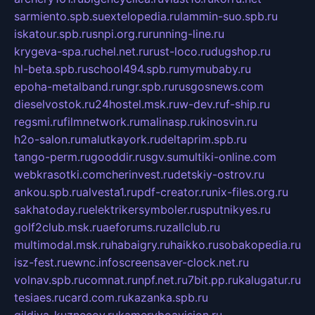
sarmiento.spb.su
extelopedia.ru
lammin-suo.spb.ru
iskatour.spb.ru
snpi.org.ru
running-line.ru
krygeva-spa.ru
chel.net.ru
rust-loco.ru
dugshop.ru
hl-beta.spb.ru
school494.spb.ru
mymubaby.ru
epoha-metalband.ru
ngr.spb.ru
rusgosnews.com
dieselvostok.ru
24hostel.msk.ru
w-dev.ru
f-ship.ru
regsmi.ru
filmnetwork.ru
malinasp.ru
kinosvin.ru
h2o-salon.ru
malutkayork.ru
deltaprim.spb.ru
tango-perm.ru
gooddir.ru
sgv.su
multiki-online.com
webkrasotki.com
cherinvest.ru
detskiy-ostrov.ru
ankou.spb.ru
alvesta1.ru
pdf-creator.ru
nix-files.org.ru
sakhatoday.ru
elektrikersymboler.ru
sputnikyes.ru
golf2club.msk.ru
aeforums.ru
zallclub.ru
multimodal.msk.ru
habaigry.ru
haikko.ru
sobakopedia.ru
isz-fest.ru
ewnc.info
screensaver-clock.net.ru
volnav.spb.ru
comnat.ru
npf.net.ru
7bit.pp.ru
kalugatur.ru
tesiaes.ru
card.com.ru
kazanka.spb.ru