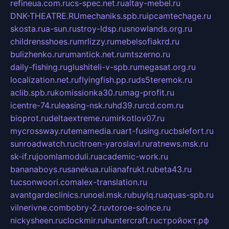
refineua.com.ru
cs-spec.net.ru
altay-mebel.ru
DNK-THEATRE.RU
mechaniks.spb.ru
ipcamtechage.ru
skosta.ru
a-sun.ru
stroy-ldsp.ru
snowlands.org.ru
childrensshoes.ru
mrlizzy.ru
mebelsofiakrd.ru
bulizhenko.ru
rumantick.net.ru
mtszerno.ru
daily-fishing.ru
glushiteli-v-spb.ru
megasat.org.ru
localization.net.ru
flyingfish.pp.ru
ds5teremok.ru
aclib.spb.ru
komissionka30.ru
mag-profit.ru
icentre-74.ru
leasing-nsk.ru
hd39.ru
rcd.com.ru
bioprot.ru
deltaextreme.ru
mirkotlov07.ru
mycrossway.ru
temamedia.ru
art-fusing.ru
cbslefort.ru
sunroadwatch.ru
citroen-yaroslavl.ru
ratnews.msk.ru
sk-if.ru
joomlamoduli.ru
academic-work.ru
bananaboys.ru
sanekua.ru
lianafrukt.ru
beta43.ru
tucsonwoori.com
alex-translation.ru
avantgardeclinics.ru
noel.msk.ru
buylq.ru
aquas-spb.ru
vilnerivne.com
bobry-2.ru
vtoroe-solnce.ru
nickysheen.ru
clockmir.ru
huntercraft.ru
стройокт.рф