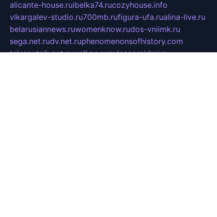
alicante-house.ru
ibelka74.ru
cozyhouse.info
vlkargalev-studio.ru
700mb.ru
figura-ufa.ru
alina-live.ru
belarusiannews.ru
womenknow.ru
dos-vniimk.ru
sega.net.ru
dv.net.ru
phenomenonsofhistory.com
telesputnik.net.ru
wall.pp.ru
pylesosroidmi.ru
gtc-clan.ru
cligs.ru
bibikazap.ru
popova.org.ru
netwhistler.spb.ru
bellvil.ru
bonzon.ru
iss-vladik.ru
defiparis.net.ru
las-gryzas.ru
amku.ru
electednews.spb.ru
feather.org.ru
spar72.ru
tankiigri.ru
dominus.com.ru
ibtree.ru
sanykool.pp.ru
unixlib.org.ru
menatep.spb.ru
gartenterrassen.ru
printeka.ru
skvozilka.com.ru
parkovka-pub.ru
lovemobi.ru
art-ru.ru
emulatorz.com.ru
alucomp.com.ru
tatforum.com.ru
alternativa-profi.ru
dermakler.ru
artsurvey.ru
aredir.ru
khimspas.ru
centr-maxi.ru
2018r.ru
bort-stomer-defort.ru
professional2.ru
gibsons.ru
artselena.ru
art-pilot.ru
ingredient.spb.ru
npfpolimer.spb.ru
argentum.spb.ru
hom-edu.ru