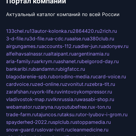
Портал компаний
Актуальный каталог компаний по всей России
133chel.ru
13autor-kolonka.ru
2864420.ru
2rich.ru
3-d-file.ru
3d-file.ru
a-cdc.ru
aalse.ru
a380club.ru
airgungames.ru
accounts-112.ru
adler-jun.ru
adonyev.ru
alfeihavsalnassr.ru
altaipant.ru
argentinamia.ru
aria-family.ru
arkrym.ru
ashanet.ru
belgorod-day.ru
bankaribi.ru
bandamn.ru
bigfatcc.ru
blagodarenie-spb.ru
borodino-media.ru
card-voice.ru
cardvoice.ru
zed-online.ru
zvonitut.ru
zebra-tlt.ru
zarafshan.ru
york-life.ru
vintovoykompressor.ru
vladivostok-map.ru
vlknrussia.ru
wasabi-shop.ru
webamator.ru
zaryna.ru
youtubefree.ru
x-ton.ru
trade-farm.ru
tajuncos.ru
taksu.ru
tor-lyubov-i-grom.ru
spayderhed-2022.ru
splclub.ru
stoppamedia.ru
snow-guard.ru
slovar-ivrit.ru
cleanmedicine.ru