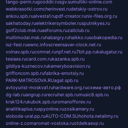
tango-perm.ru
gooddir.ru
sgv.su
multiki-online.com
webkrasotki.com
cherinvest.ru
detskiy-ostrov.ru
ankou.spb.ru
alvesta1.ru
pdf-creator.ru
nix-files.org.ru
sakhatoday.ru
elektrikersymboler.ru
sputnikyes.ru
golf2club.msk.ru
aeforums.ru
zallclub.ru
multimodal.msk.ru
habaigry.ru
haikko.ru
sobakopedia.ru
isz-fest.ru
ewnc.info
screensaver-clock.net.ru
volnav.spb.ru
comnat.ru
npf.net.ru
7bit.pp.ru
kalugatur.ru
tesiaes.ru
card.com.ru
kazanka.spb.ru
gildiya-kuznecov.ru
kameryboavision.ru
griffoncom.spb.ru
fabrika-emotsiy.ru
PARK-MATROSOVA.RU
agat.spb.ru
avtoyurist-moskva1.ru
hardware.org.ru
схема-авто.рф
dg-lab.ru
angrup.ru
recruiter.spb.ru
music8.spb.ru
krsk124.ru
kubok.spb.ru
romanofforex.ru
analitikaplus.ru
spyonline.ru
zosikamery.ru
sloboda-ural.pp.ru
AUTO-COM.SU
hohota.net
alimy.ru
online-z.com
aromat-vostoka.ru
otdelkaexp.ru