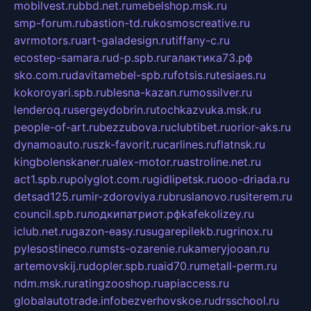
mobilvest.ru
bbd.net.ru
mebelshop.msk.ru
smp-forum.ru
bastion-td.ru
kosmoscreative.ru
avrmotors.ru
art-galadesign.ru
tiffany-c.ru
ecostep-samara.ru
d-p.spb.ru
галактика73.рф
sko.com.ru
davitamebel-spb.ru
fotsis.ru
tesiaes.ru
kokoroyari.spb.ru
blesna-kazan.ru
mossilver.ru
lenderoq.ru
sergeydobrin.ru
tochkazvuka.msk.ru
people-of-art.ru
bezzubova.ru
clubtibet.ru
orior-aks.ru
dynamoauto.ru
szk-favorit.ru
carlines.ru
flatnsk.ru
kingbolenskaner.ru
alex-motor.ru
astroline.net.ru
act1.spb.ru
polyglot.com.ru
gidlipetsk.ru
ooo-driada.ru
detsad125.ru
mir-zdoroviya.ru
bruslanovo.ru
siterem.ru
council.spb.ru
лодкипатриот.рф
kafekolizey.ru
iclub.net.ru
gazon-easy.ru
sugarepilekb.ru
grinox.ru
pylesostineco.ru
msts-ozarenie.ru
kameryjooan.ru
artemovskij.ru
dopler.spb.ru
aid70.ru
metall-perm.ru
ndm.msk.ru
ratingzooshop.ru
apiaccess.ru
globalautotrade.info
bezverhovskoe.ru
drsschool.ru