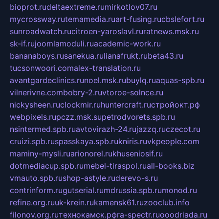
bioprot.ru
deltaextreme.ru
mirkotlov07.ru
mycrossway.ru
temamedia.ru
art-fusing.ru
cbslefort.ru
sunroadwatch.ru
citroen-yaroslavl.ru
ratnews.msk.ru
sk-if.ru
joomlamoduli.ru
academic-work.ru
bananaboys.ru
sanekua.ru
lianafrukt.ru
beta43.ru
tucsonwoori.com
alex-translation.ru
avantgardeclinics.ru
noel.msk.ru
buylq.ru
aquas-spb.ru
vilnerivne.com
bobry-2.ru
vtoroe-solnce.ru
nickysheen.ru
clockmir.ru
huntercraft.ru
стройокт.рф
webpixels.ru
pczz.msk.su
petrodvorets.spb.ru
nsintermed.spb.ru
avtovirazh-24.ru
jazzq.ru
czecot.ru
cruizi.spb.ru
spasskaya.spb.ru
kniris.ru
vkpeople.com
maminy-mysli.ru
arionorel.ru
khuseniosif.ru
dotmediacup.spb.ru
mebel-tiraspol.ru
all-books.biz
vmauto.spb.ru
shop-astyle.ru
derevo-s.ru
contrinform.ru
gutserial.ru
mdrussia.spb.ru
monod.ru
refine.org.ru
uk-krein.ru
kamensk61.ru
zooclub.info
filonov.org.ru
технокамск.рф
ra-spectr.ru
ooodriada.ru