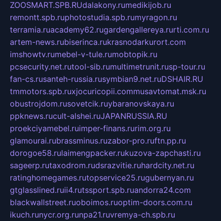
ZOOSMART.SPB.RU
dalakony.ru
medikijob.ru
remontt.spb.ru
photostudia.spb.ru
myragon.ru
terramia.ru
academy62.ru
gardengallereya.ru
rti.com.ru
artem-news.ru
biserinca.ru
krasnodarkurort.com
imshowtv.ru
mebel-v-tule.ru
mobtopik.ru
pcsecurity.net.ru
tool-sib.ru
multimetrunit.ru
sp-tour.ru
fan-cs.ru
santeh-russia.ru
symbian9.net.ru
DSHAIR.RU
tmmotors.spb.ru
xjocuricopii.com
musavtomat.msk.ru
obustrojdom.ru
sovetcik.ru
ybaranovskaya.ru
ppknews.ru
cult-alshei.ru
JAPANRUSSIA.RU
proekciyamebel.ru
imper-finans.ru
rim.org.ru
glamourai.ru
brassminus.ru
zabor-pro.ru
ftn.pp.ru
dorogoe58.ru
laimengpacker.ru
kuzova-zapchasti.ru
sageerp.ru
taxodrom.ru
dsrazvitie.ru
hardcity.net.ru
ratinghomegames.ru
topservice25.ru
gubernyan.ru
gtglasslined.ru
ii4.ru
tssport.spb.ru
andorra24.com
blackwallstreet.ru
oboimos.ru
optim-doors.com.ru
ikuch.ru
nycr.org.ru
npa21.ru
vremya-ch.spb.ru