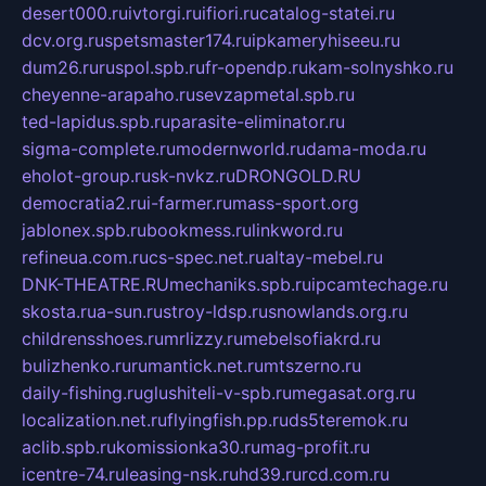
desert000.ru
ivtorgi.ru
ifiori.ru
catalog-statei.ru
dcv.org.ru
spetsmaster174.ru
ipkameryhiseeu.ru
dum26.ru
ruspol.spb.ru
fr-opendp.ru
kam-solnyshko.ru
cheyenne-arapaho.ru
sevzapmetal.spb.ru
ted-lapidus.spb.ru
parasite-eliminator.ru
sigma-complete.ru
modernworld.ru
dama-moda.ru
eholot-group.ru
sk-nvkz.ru
DRONGOLD.RU
democratia2.ru
i-farmer.ru
mass-sport.org
jablonex.spb.ru
bookmess.ru
linkword.ru
refineua.com.ru
cs-spec.net.ru
altay-mebel.ru
DNK-THEATRE.RU
mechaniks.spb.ru
ipcamtechage.ru
skosta.ru
a-sun.ru
stroy-ldsp.ru
snowlands.org.ru
childrensshoes.ru
mrlizzy.ru
mebelsofiakrd.ru
bulizhenko.ru
rumantick.net.ru
mtszerno.ru
daily-fishing.ru
glushiteli-v-spb.ru
megasat.org.ru
localization.net.ru
flyingfish.pp.ru
ds5teremok.ru
aclib.spb.ru
komissionka30.ru
mag-profit.ru
icentre-74.ru
leasing-nsk.ru
hd39.ru
rcd.com.ru