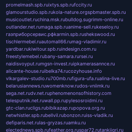
promelmash.spb.ru
ixtys.spb.ru
fccity.ru
glamourstudio.spb.ru
kola-nature.org
spbmaster.spb.ru
musicoutlet.ru
china.msk.ru
bulldog.su
grimm-online.ru
outlander.net.ru
maga.spb.ru
anime-sell.ru
keseloy.ru
газприборсервис.рф
karmin.spb.ru
shekswood.ru
tischlermebel.ru
automall66.ru
mag-vladimir.ru
yardbar.ru
kiwitour.spb.ru
indesign.com.ru
freestylemebel.ru
bany-samara.ru
rsei.ru
naidisvoyput.ru
mgsn-invest.ru
ipkamerasannce.ru
alicante-house.ru
ibelka74.ru
cozyhouse.info
vlkargalev-studio.ru
700mb.ru
figura-ufa.ru
alina-live.ru
belarusiannews.ru
womenknow.ru
dos-vniimk.ru
sega.net.ru
dv.net.ru
phenomenonsofhistory.com
telesputnik.net.ru
wall.pp.ru
pylesosroidmi.ru
gtc-clan.ru
cligs.ru
bibikazap.ru
popova.org.ru
netwhistler.spb.ru
bellvil.ru
bonzon.ru
iss-vladik.ru
defiparis.net.ru
las-gryzas.ru
amku.ru
electednews.spb.ru
feather.org.ru
spar72.ru
tankiigri.ru