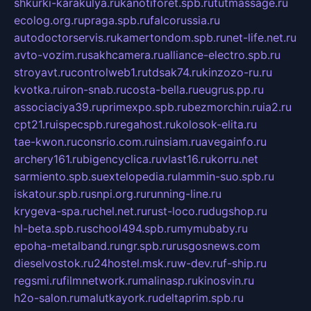
shkurki-karakulya.ru
kanotiforet.spb.ru
tutmassage.ru
ecolog.org.ru
praga.spb.ru
falcorussia.ru
autodoctorservis.ru
kamertondom.spb.ru
net-life.net.ru
avto-vozim.ru
sakhcamera.ru
alliance-electro.spb.ru
stroyavt.ru
controlweb1.ru
tdsak74.ru
kinzozo-ru.ru
kvotka.ru
iron-snab.ru
costa-bella.ru
eugrus.pp.ru
associaciya39.ru
primexpo.spb.ru
bezmorchin.ru
ia2.ru
cpt21.ru
ispecspb.ru
regahost.ru
kolosok-elita.ru
tae-kwon.ru
consrio.com.ru
insiam.ru
avegainfo.ru
archery161.ru
bigencyclica.ru
vlast16.ru
korru.net
sarmiento.spb.su
extelopedia.ru
lammin-suo.spb.ru
iskatour.spb.ru
snpi.org.ru
running-line.ru
krygeva-spa.ru
chel.net.ru
rust-loco.ru
dugshop.ru
hl-beta.spb.ru
school494.spb.ru
mymubaby.ru
epoha-metalband.ru
ngr.spb.ru
rusgosnews.com
dieselvostok.ru
24hostel.msk.ru
w-dev.ru
f-ship.ru
regsmi.ru
filmnetwork.ru
malinasp.ru
kinosvin.ru
h2o-salon.ru
malutkayork.ru
deltaprim.spb.ru