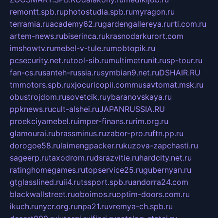
remontt.spb.ru
photostudia.spb.ru
myragon.ru
terramia.ru
academy62.ru
gardengallereya.ru
rti.com.ru
artem-news.ru
biserinca.ru
krasnodarkurort.com
imshowtv.ru
mebel-v-tule.ru
mobtopik.ru
pcsecurity.net.ru
tool-sib.ru
multimetrunit.ru
sp-tour.ru
fan-cs.ru
santeh-russia.ru
symbian9.net.ru
DSHAIR.RU
tmmotors.spb.ru
xjocuricopii.com
musavtomat.msk.ru
obustrojdom.ru
sovetcik.ru
ybaranovskaya.ru
ppknews.ru
cult-alshei.ru
JAPANRUSSIA.RU
proekciyamebel.ru
imper-finans.ru
rim.org.ru
glamourai.ru
brassminus.ru
zabor-pro.ru
ftn.pp.ru
dorogoe58.ru
laimengpacker.ru
kuzova-zapchasti.ru
sageerp.ru
taxodrom.ru
dsrazvitie.ru
hardcity.net.ru
ratinghomegames.ru
topservice25.ru
gubernyan.ru
gtglasslined.ru
ii4.ru
tssport.spb.ru
andorra24.com
blackwallstreet.ru
oboimos.ru
optim-doors.com.ru
ikuch.ru
nycr.org.ru
npa21.ru
vremya-ch.spb.ru