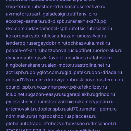
smp-forum.ru
bastion-td.ru
kosmoscreative.ru
avrmotors.ru
art-galadesign.ru
tiffany-c.ru
ecostep-samara.ru
d-p.spb.ru
галактика73.рф
sko.com.ru
davitamebel-spb.ru
fotsis.ru
tesiaes.ru
kokoroyari.spb.ru
blesna-kazan.ru
mossilver.ru
lenderoq.ru
sergeydobrin.ru
tochkazvuka.msk.ru
people-of-art.ru
bezzubova.ru
clubtibet.ru
orior-aks.ru
dynamoauto.ru
szk-favorit.ru
carlines.ru
flatnsk.ru
kingbolenskaner.ru
alex-motor.ru
astroline.net.ru
act1.spb.ru
polyglot.com.ru
gidlipetsk.ru
ooo-driada.ru
detsad125.ru
mir-zdoroviya.ru
bruslanovo.ru
siterem.ru
council.spb.ru
лодкипатриот.рф
kafekolizey.ru
iclub.net.ru
gazon-easy.ru
sugarepilekb.ru
grinox.ru
pylesostineco.ru
msts-ozarenie.ru
kameryjooan.ru
artemovskij.ru
dopler.spb.ru
aid70.ru
metall-perm.ru
ndm.msk.ru
ratingzooshop.ru
apiaccess.ru
globalautotrade.info
bezverhovskoe.ru
drsschool.ru
ZOOSMART.SPB.RU
dalakony.ru
medikijob.ru