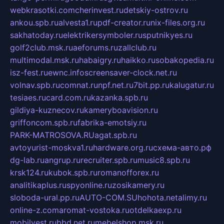
webkrasotki.com
cherinvest.ru
detskiy-ostrov.ru
ankou.spb.ru
alvesta1.ru
pdf-creator.ru
nix-files.org.ru
sakhatoday.ru
elektrikersymboler.ru
sputnikyes.ru
golf2club.msk.ru
aeforums.ru
zallclub.ru
multimodal.msk.ru
habaigry.ru
haikko.ru
sobakopedia.ru
isz-fest.ru
ewnc.info
screensaver-clock.net.ru
volnav.spb.ru
comnat.ru
npf.net.ru
7bit.pp.ru
kalugatur.ru
tesiaes.ru
card.com.ru
kazanka.spb.ru
gildiya-kuznecov.ru
kameryboavision.ru
griffoncom.spb.ru
fabrika-emotsiy.ru
PARK-MATROSOVA.RU
agat.spb.ru
avtoyurist-moskva1.ru
hardware.org.ru
схема-авто.рф
dg-lab.ru
angrup.ru
recruiter.spb.ru
music8.spb.ru
krsk124.ru
kubok.spb.ru
romanofforex.ru
analitikaplus.ru
spyonline.ru
zosikamery.ru
sloboda-ural.pp.ru
AUTO-COM.SU
hohota.net
alimy.ru
online-z.com
aromat-vostoka.ru
otdelkaexp.ru
mobilvest.ru
bbd.net.ru
mebelshop.msk.ru