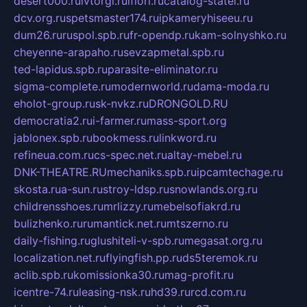
desert000.ru
ivtorgi.ru
ifiori.ru
catalog-statei.ru
dcv.org.ru
spetsmaster174.ru
ipkameryhiseeu.ru
dum26.ru
ruspol.spb.ru
fr-opendp.ru
kam-solnyshko.ru
cheyenne-arapaho.ru
sevzapmetal.spb.ru
ted-lapidus.spb.ru
parasite-eliminator.ru
sigma-complete.ru
modernworld.ru
dama-moda.ru
eholot-group.ru
sk-nvkz.ru
DRONGOLD.RU
democratia2.ru
i-farmer.ru
mass-sport.org
jablonex.spb.ru
bookmess.ru
linkword.ru
refineua.com.ru
cs-spec.net.ru
altay-mebel.ru
DNK-THEATRE.RU
mechaniks.spb.ru
ipcamtechage.ru
skosta.ru
a-sun.ru
stroy-ldsp.ru
snowlands.org.ru
childrensshoes.ru
mrlizzy.ru
mebelsofiakrd.ru
bulizhenko.ru
rumantick.net.ru
mtszerno.ru
daily-fishing.ru
glushiteli-v-spb.ru
megasat.org.ru
localization.net.ru
flyingfish.pp.ru
ds5teremok.ru
aclib.spb.ru
komissionka30.ru
mag-profit.ru
icentre-74.ru
leasing-nsk.ru
hd39.ru
rcd.com.ru