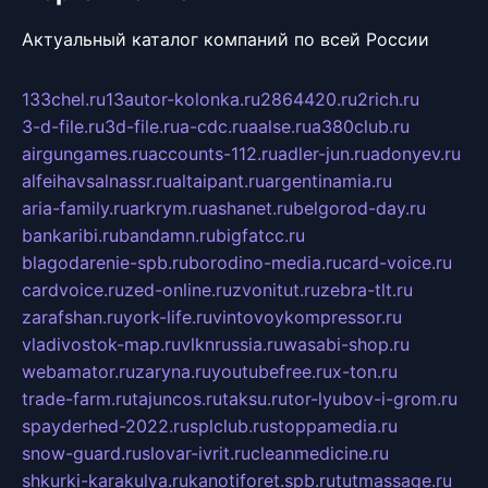
Актуальный каталог компаний по всей России
133chel.ru
13autor-kolonka.ru
2864420.ru
2rich.ru
3-d-file.ru
3d-file.ru
a-cdc.ru
aalse.ru
a380club.ru
airgungames.ru
accounts-112.ru
adler-jun.ru
adonyev.ru
alfeihavsalnassr.ru
altaipant.ru
argentinamia.ru
aria-family.ru
arkrym.ru
ashanet.ru
belgorod-day.ru
bankaribi.ru
bandamn.ru
bigfatcc.ru
blagodarenie-spb.ru
borodino-media.ru
card-voice.ru
cardvoice.ru
zed-online.ru
zvonitut.ru
zebra-tlt.ru
zarafshan.ru
york-life.ru
vintovoykompressor.ru
vladivostok-map.ru
vlknrussia.ru
wasabi-shop.ru
webamator.ru
zaryna.ru
youtubefree.ru
x-ton.ru
trade-farm.ru
tajuncos.ru
taksu.ru
tor-lyubov-i-grom.ru
spayderhed-2022.ru
splclub.ru
stoppamedia.ru
snow-guard.ru
slovar-ivrit.ru
cleanmedicine.ru
shkurki-karakulya.ru
kanotiforet.spb.ru
tutmassage.ru