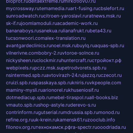
bioprot.ru
deltaextreme.ru
mirkotlov07.ru
mycrossway.ru
temamedia.ru
art-fusing.ru
cbslefort.ru
sunroadwatch.ru
citroen-yaroslavl.ru
ratnews.msk.ru
sk-if.ru
joomlamoduli.ru
academic-work.ru
bananaboys.ru
sanekua.ru
lianafrukt.ru
beta43.ru
tucsonwoori.com
alex-translation.ru
avantgardeclinics.ru
noel.msk.ru
buylq.ru
aquas-spb.ru
vilnerivne.com
bobry-2.ru
vtoroe-solnce.ru
nickysheen.ru
clockmir.ru
huntercraft.ru
стройокт.рф
webpixels.ru
pczz.msk.su
petrodvorets.spb.ru
nsintermed.spb.ru
avtovirazh-24.ru
jazzq.ru
czecot.ru
cruizi.spb.ru
spasskaya.spb.ru
kniris.ru
vkpeople.com
maminy-mysli.ru
arionorel.ru
khuseniosif.ru
dotmediacup.spb.ru
mebel-tiraspol.ru
all-books.biz
vmauto.spb.ru
shop-astyle.ru
derevo-s.ru
contrinform.ru
gutserial.ru
mdrussia.spb.ru
monod.ru
refine.org.ru
uk-krein.ru
kamensk61.ru
zooclub.info
filonov.org.ru
технокамск.рф
ra-spectr.ru
ooodriada.ru