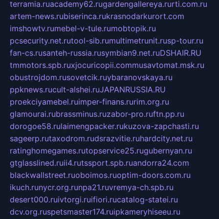
terramia.ru
academy62.ru
gardengallereya.ru
rti.com.ru
artem-news.ru
biserinca.ru
krasnodarkurort.com
imshowtv.ru
mebel-v-tule.ru
mobtopik.ru
pcsecurity.net.ru
tool-sib.ru
multimetrunit.ru
sp-tour.ru
fan-cs.ru
santeh-russia.ru
symbian9.net.ru
DSHAIR.RU
tmmotors.spb.ru
xjocuricopii.com
musavtomat.msk.ru
obustrojdom.ru
sovetcik.ru
ybaranovskaya.ru
ppknews.ru
cult-alshei.ru
JAPANRUSSIA.RU
proekciyamebel.ru
imper-finans.ru
rim.org.ru
glamourai.ru
brassminus.ru
zabor-pro.ru
ftn.pp.ru
dorogoe58.ru
laimengpacker.ru
kuzova-zapchasti.ru
sageerp.ru
taxodrom.ru
dsrazvitie.ru
hardcity.net.ru
ratinghomegames.ru
topservice25.ru
gubernyan.ru
gtglasslined.ru
ii4.ru
tssport.spb.ru
andorra24.com
blackwallstreet.ru
oboimos.ru
optim-doors.com.ru
ikuch.ru
nycr.org.ru
npa21.ru
vremya-ch.spb.ru
desert000.ru
ivtorgi.ru
ifiori.ru
catalog-statei.ru
dcv.org.ru
spetsmaster174.ru
ipkameryhiseeu.ru