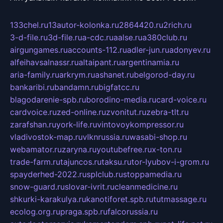
133chel.ru
13autor-kolonka.ru
2864420.ru
2rich.ru
3-d-file.ru
3d-file.ru
a-cdc.ru
aalse.ru
a380club.ru
airgungames.ru
accounts-112.ru
adler-jun.ru
adonyev.ru
alfeihavsalnassr.ru
altaipant.ru
argentinamia.ru
aria-family.ru
arkrym.ru
ashanet.ru
belgorod-day.ru
bankaribi.ru
bandamn.ru
bigfatcc.ru
blagodarenie-spb.ru
borodino-media.ru
card-voice.ru
cardvoice.ru
zed-online.ru
zvonitut.ru
zebra-tlt.ru
zarafshan.ru
york-life.ru
vintovoykompressor.ru
vladivostok-map.ru
vlknrussia.ru
wasabi-shop.ru
webamator.ru
zaryna.ru
youtubefree.ru
x-ton.ru
trade-farm.ru
tajuncos.ru
taksu.ru
tor-lyubov-i-grom.ru
spayderhed-2022.ru
splclub.ru
stoppamedia.ru
snow-guard.ru
slovar-ivrit.ru
cleanmedicine.ru
shkurki-karakulya.ru
kanotiforet.spb.ru
tutmassage.ru
ecolog.org.ru
praga.spb.ru
falcorussia.ru