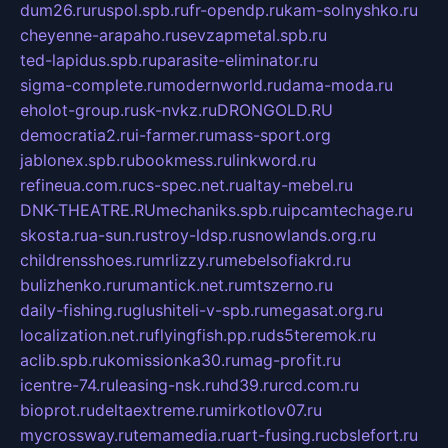
dum26.ru
ruspol.spb.ru
fr-opendp.ru
kam-solnyshko.ru
cheyenne-arapaho.ru
sevzapmetal.spb.ru
ted-lapidus.spb.ru
parasite-eliminator.ru
sigma-complete.ru
modernworld.ru
dama-moda.ru
eholot-group.ru
sk-nvkz.ru
DRONGOLD.RU
democratia2.ru
i-farmer.ru
mass-sport.org
jablonex.spb.ru
bookmess.ru
linkword.ru
refineua.com.ru
cs-spec.net.ru
altay-mebel.ru
DNK-THEATRE.RU
mechaniks.spb.ru
ipcamtechage.ru
skosta.ru
a-sun.ru
stroy-ldsp.ru
snowlands.org.ru
childrensshoes.ru
mrlizzy.ru
mebelsofiakrd.ru
bulizhenko.ru
rumantick.net.ru
mtszerno.ru
daily-fishing.ru
glushiteli-v-spb.ru
megasat.org.ru
localization.net.ru
flyingfish.pp.ru
ds5teremok.ru
aclib.spb.ru
komissionka30.ru
mag-profit.ru
icentre-74.ru
leasing-nsk.ru
hd39.ru
rcd.com.ru
bioprot.ru
deltaextreme.ru
mirkotlov07.ru
mycrossway.ru
temamedia.ru
art-fusing.ru
cbslefort.ru