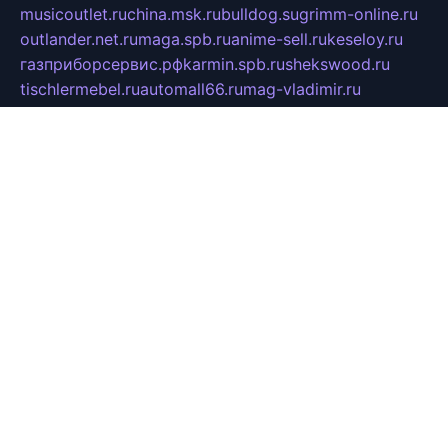
musicoutlet.ru
china.msk.ru
bulldog.su
grimm-online.ru
outlander.net.ru
maga.spb.ru
anime-sell.ru
keseloy.ru
газприборсервис.рф
karmin.spb.ru
shekswood.ru
tischlermebel.ru
automall66.ru
mag-vladimir.ru
yardbar.ru
kiwitour.spb.ru
indesign.com.ru
freestylemebel.ru
bany-samara.ru
rsei.ru
naidisvoyput.ru
mgsn-invest.ru
ipkamerasannce.ru
alicante-house.ru
ibelka74.ru
cozyhouse.info
vlkargalev-studio.ru
700mb.ru
figura-ufa.ru
alina-live.ru
belarusiannews.ru
womenknow.ru
dos-vniimk.ru
sega.net.ru
dv.net.ru
phenomenonsofhistory.com
telesputnik.net.ru
wall.pp.ru
pylesosroidmi.ru
gtc-clan.ru
cligs.ru
bibikazap.ru
popova.org.ru
netwhistler.spb.ru
bellvil.ru
bonzon.ru
iss-vladik.ru
defiparis.net.ru
las-gryzas.ru
amku.ru
electednews.spb.ru
feather.org.ru
spar72.ru
tankiigri.ru
dominus.com.ru
ibtree.ru
sanykool.pp.ru
unixlib.org.ru
menatep.spb.ru
gartenterrassen.ru
printeka.ru