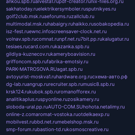
ankou.spb.ru
alvesta1.ru
pdf-creator.ru
nix-files.org.ru
sakhatoday.ru
elektrikersymboler.ru
sputnikyes.ru
golf2club.msk.ru
aeforums.ru
zallclub.ru
multimodal.msk.ru
habaigry.ru
haikko.ru
sobakopedia.ru
isz-fest.ru
ewnc.info
screensaver-clock.net.ru
volnav.spb.ru
comnat.ru
npf.net.ru
7bit.pp.ru
kalugatur.ru
tesiaes.ru
card.com.ru
kazanka.spb.ru
gildiya-kuznecov.ru
kameryboavision.ru
griffoncom.spb.ru
fabrika-emotsiy.ru
PARK-MATROSOVA.RU
agat.spb.ru
avtoyurist-moskva1.ru
hardware.org.ru
схема-авто.рф
dg-lab.ru
angrup.ru
recruiter.spb.ru
music8.spb.ru
krsk124.ru
kubok.spb.ru
romanofforex.ru
analitikaplus.ru
spyonline.ru
zosikamery.ru
sloboda-ural.pp.ru
AUTO-COM.SU
hohota.net
alimy.ru
online-z.com
aromat-vostoka.ru
otdelkaexp.ru
mobilvest.ru
bbd.net.ru
mebelshop.msk.ru
smp-forum.ru
bastion-td.ru
kosmoscreative.ru