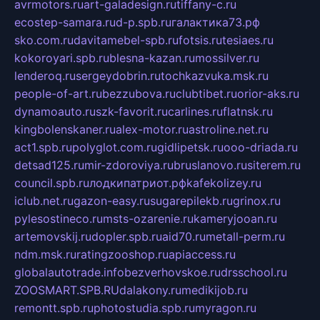
avrmotors.ru
art-galadesign.ru
tiffany-c.ru
ecostep-samara.ru
d-p.spb.ru
галактика73.рф
sko.com.ru
davitamebel-spb.ru
fotsis.ru
tesiaes.ru
kokoroyari.spb.ru
blesna-kazan.ru
mossilver.ru
lenderoq.ru
sergeydobrin.ru
tochkazvuka.msk.ru
people-of-art.ru
bezzubova.ru
clubtibet.ru
orior-aks.ru
dynamoauto.ru
szk-favorit.ru
carlines.ru
flatnsk.ru
kingbolenskaner.ru
alex-motor.ru
astroline.net.ru
act1.spb.ru
polyglot.com.ru
gidlipetsk.ru
ooo-driada.ru
detsad125.ru
mir-zdoroviya.ru
bruslanovo.ru
siterem.ru
council.spb.ru
лодкипатриот.рф
kafekolizey.ru
iclub.net.ru
gazon-easy.ru
sugarepilekb.ru
grinox.ru
pylesostineco.ru
msts-ozarenie.ru
kameryjooan.ru
artemovskij.ru
dopler.spb.ru
aid70.ru
metall-perm.ru
ndm.msk.ru
ratingzooshop.ru
apiaccess.ru
globalautotrade.info
bezverhovskoe.ru
drsschool.ru
ZOOSMART.SPB.RU
dalakony.ru
medikijob.ru
remontt.spb.ru
photostudia.spb.ru
myragon.ru