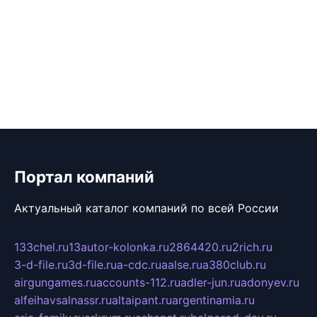
Портал компаний
Актуальный каталог компаний по всей России
133chel.ru
13autor-kolonka.ru
2864420.ru
2rich.ru
3-d-file.ru
3d-file.ru
a-cdc.ru
aalse.ru
a380club.ru
airgungames.ru
accounts-112.ru
adler-jun.ru
adonyev.ru
alfeihavsalnassr.ru
altaipant.ru
argentinamia.ru