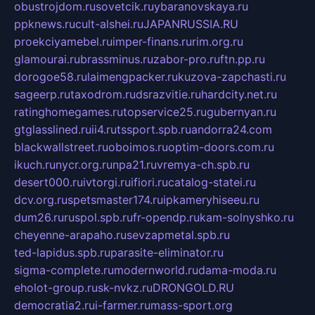
obustrojdom.ru
sovetcik.ru
ybaranovskaya.ru
ppknews.ru
cult-alshei.ru
JAPANRUSSIA.RU
proekciyamebel.ru
imper-finans.ru
rim.org.ru
glamourai.ru
brassminus.ru
zabor-pro.ru
ftn.pp.ru
dorogoe58.ru
laimengpacker.ru
kuzova-zapchasti.ru
sageerp.ru
taxodrom.ru
dsrazvitie.ru
hardcity.net.ru
ratinghomegames.ru
topservice25.ru
gubernyan.ru
gtglasslined.ru
ii4.ru
tssport.spb.ru
andorra24.com
blackwallstreet.ru
oboimos.ru
optim-doors.com.ru
ikuch.ru
nycr.org.ru
npa21.ru
vremya-ch.spb.ru
desert000.ru
ivtorgi.ru
ifiori.ru
catalog-statei.ru
dcv.org.ru
spetsmaster174.ru
ipkameryhiseeu.ru
dum26.ru
ruspol.spb.ru
fr-opendp.ru
kam-solnyshko.ru
cheyenne-arapaho.ru
sevzapmetal.spb.ru
ted-lapidus.spb.ru
parasite-eliminator.ru
sigma-complete.ru
modernworld.ru
dama-moda.ru
eholot-group.ru
sk-nvkz.ru
DRONGOLD.RU
democratia2.ru
i-farmer.ru
mass-sport.org