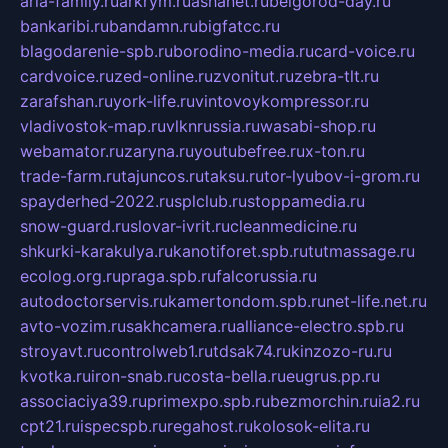
aria-family.ru
arkrym.ru
ashanet.ru
belgorod-day.ru
bankaribi.ru
bandamn.ru
bigfatcc.ru
blagodarenie-spb.ru
borodino-media.ru
card-voice.ru
cardvoice.ru
zed-online.ru
zvonitut.ru
zebra-tlt.ru
zarafshan.ru
york-life.ru
vintovoykompressor.ru
vladivostok-map.ru
vlknrussia.ru
wasabi-shop.ru
webamator.ru
zaryna.ru
youtubefree.ru
x-ton.ru
trade-farm.ru
tajuncos.ru
taksu.ru
tor-lyubov-i-grom.ru
spayderhed-2022.ru
splclub.ru
stoppamedia.ru
snow-guard.ru
slovar-ivrit.ru
cleanmedicine.ru
shkurki-karakulya.ru
kanotiforet.spb.ru
tutmassage.ru
ecolog.org.ru
praga.spb.ru
falcorussia.ru
autodoctorservis.ru
kamertondom.spb.ru
net-life.net.ru
avto-vozim.ru
sakhcamera.ru
alliance-electro.spb.ru
stroyavt.ru
controlweb1.ru
tdsak74.ru
kinzozo-ru.ru
kvotka.ru
iron-snab.ru
costa-bella.ru
eugrus.pp.ru
associaciya39.ru
primexpo.spb.ru
bezmorchin.ru
ia2.ru
cpt21.ru
ispecspb.ru
regahost.ru
kolosok-elita.ru