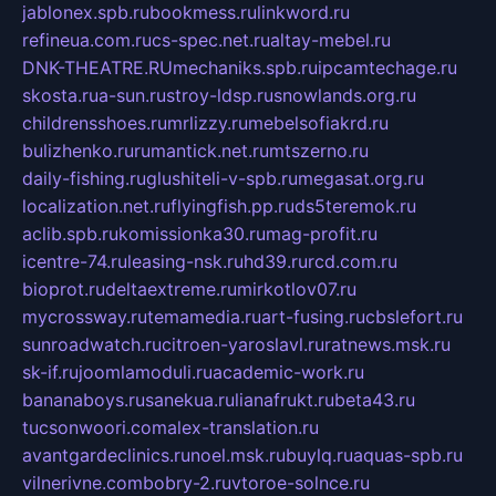
jablonex.spb.ru
bookmess.ru
linkword.ru
refineua.com.ru
cs-spec.net.ru
altay-mebel.ru
DNK-THEATRE.RU
mechaniks.spb.ru
ipcamtechage.ru
skosta.ru
a-sun.ru
stroy-ldsp.ru
snowlands.org.ru
childrensshoes.ru
mrlizzy.ru
mebelsofiakrd.ru
bulizhenko.ru
rumantick.net.ru
mtszerno.ru
daily-fishing.ru
glushiteli-v-spb.ru
megasat.org.ru
localization.net.ru
flyingfish.pp.ru
ds5teremok.ru
aclib.spb.ru
komissionka30.ru
mag-profit.ru
icentre-74.ru
leasing-nsk.ru
hd39.ru
rcd.com.ru
bioprot.ru
deltaextreme.ru
mirkotlov07.ru
mycrossway.ru
temamedia.ru
art-fusing.ru
cbslefort.ru
sunroadwatch.ru
citroen-yaroslavl.ru
ratnews.msk.ru
sk-if.ru
joomlamoduli.ru
academic-work.ru
bananaboys.ru
sanekua.ru
lianafrukt.ru
beta43.ru
tucsonwoori.com
alex-translation.ru
avantgardeclinics.ru
noel.msk.ru
buylq.ru
aquas-spb.ru
vilnerivne.com
bobry-2.ru
vtoroe-solnce.ru