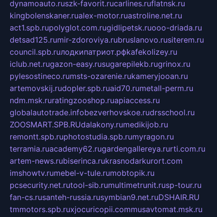
dynamoauto.ru
szk-favorit.ru
carlines.ru
flatnsk.ru
kingbolenskaner.ru
alex-motor.ru
astroline.net.ru
act1.spb.ru
polyglot.com.ru
gidlipetsk.ru
ooo-driada.ru
detsad125.ru
mir-zdoroviya.ru
bruslanovo.ru
siterem.ru
council.spb.ru
лодкипатриот.рф
kafekolizey.ru
iclub.net.ru
gazon-easy.ru
sugarepilekb.ru
grinox.ru
pylesostineco.ru
msts-ozarenie.ru
kameryjooan.ru
artemovskij.ru
dopler.spb.ru
aid70.ru
metall-perm.ru
ndm.msk.ru
ratingzooshop.ru
apiaccess.ru
globalautotrade.info
bezverhovskoe.ru
drsschool.ru
ZOOSMART.SPB.RU
dalakony.ru
medikijob.ru
remontt.spb.ru
photostudia.spb.ru
myragon.ru
terramia.ru
academy62.ru
gardengallereya.ru
rti.com.ru
artem-news.ru
biserinca.ru
krasnodarkurort.com
imshowtv.ru
mebel-v-tule.ru
mobtopik.ru
pcsecurity.net.ru
tool-sib.ru
multimetrunit.ru
sp-tour.ru
fan-cs.ru
santeh-russia.ru
symbian9.net.ru
DSHAIR.RU
tmmotors.spb.ru
xjocuricopii.com
musavtomat.msk.ru