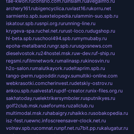
tae-kwon.ru
consrio.com.ru
insiam.ru
avegainfo.ru
archery161.ru
bigencyclica.ru
vlast16.ru
korru.net
sarmiento.spb.su
extelopedia.ru
lammin-suo.spb.ru
iskatour.spb.ru
snpi.org.ru
running-line.ru
krygeva-spa.ru
chel.net.ru
rust-loco.ru
dugshop.ru
hl-beta.spb.ru
school494.spb.ru
mymubaby.ru
epoha-metalband.ru
ngr.spb.ru
rusgosnews.com
dieselvostok.ru
24hostel.msk.ru
w-dev.ru
f-ship.ru
regsmi.ru
filmnetwork.ru
malinasp.ru
kinosvin.ru
h2o-salon.ru
malutkayork.ru
deltaprim.spb.ru
tango-perm.ru
gooddir.ru
sgv.su
multiki-online.com
webkrasotki.com
cherinvest.ru
detskiy-ostrov.ru
ankou.spb.ru
alvesta1.ru
pdf-creator.ru
nix-files.org.ru
sakhatoday.ru
elektrikersymboler.ru
sputnikyes.ru
golf2club.msk.ru
aeforums.ru
zallclub.ru
multimodal.msk.ru
habaigry.ru
haikko.ru
sobakopedia.ru
isz-fest.ru
ewnc.info
screensaver-clock.net.ru
volnav.spb.ru
comnat.ru
npf.net.ru
7bit.pp.ru
kalugatur.ru