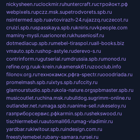
nickysheen.ru
clockmir.ru
huntercraft.ru
стройокт.рф
webpixels.ru
pczz.msk.su
petrodvorets.spb.ru
nsintermed.spb.ru
avtovirazh-24.ru
jazzq.ru
czecot.ru
cruizi.spb.ru
spasskaya.spb.ru
kniris.ru
vkpeople.com
maminy-mysli.ru
arionorel.ru
khuseniosif.ru
dotmediacup.spb.ru
mebel-tiraspol.ru
all-books.biz
vmauto.spb.ru
shop-astyle.ru
derevo-s.ru
contrinform.ru
gutserial.ru
mdrussia.spb.ru
monod.ru
refine.org.ru
uk-krein.ru
kamensk61.ru
zooclub.info
filonov.org.ru
технокамск.рф
ra-spectr.ru
ooodriada.ru
promelmash.spb.ru
ixtys.spb.ru
fccity.ru
glamourstudio.spb.ru
kola-nature.org
spbmaster.spb.ru
musicoutlet.ru
china.msk.ru
bulldog.su
grimm-online.ru
outlander.net.ru
maga.spb.ru
anime-sell.ru
keseloy.ru
газприборсервис.рф
karmin.spb.ru
shekswood.ru
tischlermebel.ru
automall66.ru
mag-vladimir.ru
yardbar.ru
kiwitour.spb.ru
indesign.com.ru
freestylemebel.ru
bany-samara.ru
rsei.ru