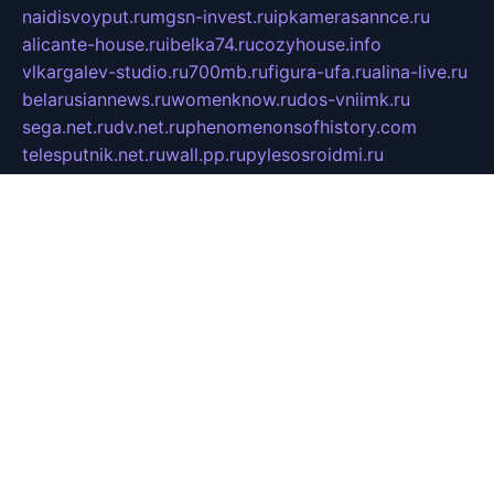
naidisvoyput.ru
mgsn-invest.ru
ipkamerasannce.ru
alicante-house.ru
ibelka74.ru
cozyhouse.info
vlkargalev-studio.ru
700mb.ru
figura-ufa.ru
alina-live.ru
belarusiannews.ru
womenknow.ru
dos-vniimk.ru
sega.net.ru
dv.net.ru
phenomenonsofhistory.com
telesputnik.net.ru
wall.pp.ru
pylesosroidmi.ru
gtc-clan.ru
cligs.ru
bibikazap.ru
popova.org.ru
netwhistler.spb.ru
bellvil.ru
bonzon.ru
iss-vladik.ru
defiparis.net.ru
las-gryzas.ru
amku.ru
electednews.spb.ru
feather.org.ru
spar72.ru
tankiigri.ru
dominus.com.ru
ibtree.ru
sanykool.pp.ru
unixlib.org.ru
menatep.spb.ru
gartenterrassen.ru
printeka.ru
skvozilka.com.ru
parkovka-pub.ru
lovemobi.ru
art-ru.ru
emulatorz.com.ru
alucomp.com.ru
tatforum.com.ru
alternativa-profi.ru
dermakler.ru
artsurvey.ru
aredir.ru
khimspas.ru
centr-maxi.ru
2018r.ru
bort-stomer-defort.ru
professional2.ru
gibsons.ru
artselena.ru
art-pilot.ru
ingredient.spb.ru