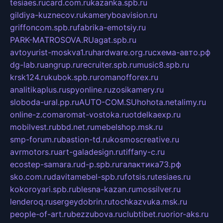
tesiaes.ru
card.com.ru
kazanka.spb.ru
gildiya-kuznecov.ru
kameryboavision.ru
griffoncom.spb.ru
fabrika-emotsiy.ru
PARK-MATROSOVA.RU
agat.spb.ru
avtoyurist-moskva1.ru
hardware.org.ru
схема-авто.рф
dg-lab.ru
angrup.ru
recruiter.spb.ru
music8.spb.ru
krsk124.ru
kubok.spb.ru
romanofforex.ru
analitikaplus.ru
spyonline.ru
zosikamery.ru
sloboda-ural.pp.ru
AUTO-COM.SU
hohota.net
alimy.ru
online-z.com
aromat-vostoka.ru
otdelkaexp.ru
mobilvest.ru
bbd.net.ru
mebelshop.msk.ru
smp-forum.ru
bastion-td.ru
kosmoscreative.ru
avrmotors.ru
art-galadesign.ru
tiffany-c.ru
ecostep-samara.ru
d-p.spb.ru
галактика73.рф
sko.com.ru
davitamebel-spb.ru
fotsis.ru
tesiaes.ru
kokoroyari.spb.ru
blesna-kazan.ru
mossilver.ru
lenderoq.ru
sergeydobrin.ru
tochkazvuka.msk.ru
people-of-art.ru
bezzubova.ru
clubtibet.ru
orior-aks.ru