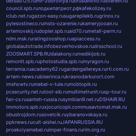
detsad125.ru
mir-zdoroviya.ru
bruslanovo.ru
siterem.ru
council.spb.ru
лодкипатриот.рф
kafekolizey.ru
iclub.net.ru
gazon-easy.ru
sugarepilekb.ru
grinox.ru
pylesostineco.ru
msts-ozarenie.ru
kameryjooan.ru
artemovskij.ru
dopler.spb.ru
aid70.ru
metall-perm.ru
ndm.msk.ru
ratingzooshop.ru
apiaccess.ru
globalautotrade.info
bezverhovskoe.ru
drsschool.ru
ZOOSMART.SPB.RU
dalakony.ru
medikijob.ru
remontt.spb.ru
photostudia.spb.ru
myragon.ru
terramia.ru
academy62.ru
gardengallereya.ru
rti.com.ru
artem-news.ru
biserinca.ru
krasnodarkurort.com
imshowtv.ru
mebel-v-tule.ru
mobtopik.ru
pcsecurity.net.ru
tool-sib.ru
multimetrunit.ru
sp-tour.ru
fan-cs.ru
santeh-russia.ru
symbian9.net.ru
DSHAIR.RU
tmmotors.spb.ru
xjocuricopii.com
musavtomat.msk.ru
obustrojdom.ru
sovetcik.ru
ybaranovskaya.ru
ppknews.ru
cult-alshei.ru
JAPANRUSSIA.RU
proekciyamebel.ru
imper-finans.ru
rim.org.ru