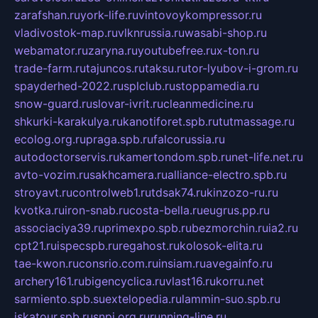
zarafshan.ru
york-life.ru
vintovoykompressor.ru
vladivostok-map.ru
vlknrussia.ru
wasabi-shop.ru
webamator.ru
zaryna.ru
youtubefree.ru
x-ton.ru
trade-farm.ru
tajuncos.ru
taksu.ru
tor-lyubov-i-grom.ru
spayderhed-2022.ru
splclub.ru
stoppamedia.ru
snow-guard.ru
slovar-ivrit.ru
cleanmedicine.ru
shkurki-karakulya.ru
kanotiforet.spb.ru
tutmassage.ru
ecolog.org.ru
praga.spb.ru
falcorussia.ru
autodoctorservis.ru
kamertondom.spb.ru
net-life.net.ru
avto-vozim.ru
sakhcamera.ru
alliance-electro.spb.ru
stroyavt.ru
controlweb1.ru
tdsak74.ru
kinzozo-ru.ru
kvotka.ru
iron-snab.ru
costa-bella.ru
eugrus.pp.ru
associaciya39.ru
primexpo.spb.ru
bezmorchin.ru
ia2.ru
cpt21.ru
ispecspb.ru
regahost.ru
kolosok-elita.ru
tae-kwon.ru
consrio.com.ru
insiam.ru
avegainfo.ru
archery161.ru
bigencyclica.ru
vlast16.ru
korru.net
sarmiento.spb.su
extelopedia.ru
lammin-suo.spb.ru
iskatour.spb.ru
snpi.org.ru
running-line.ru