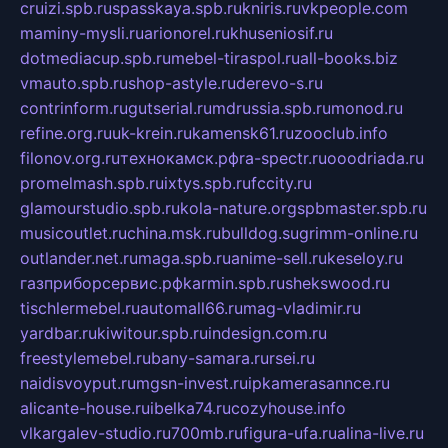
cruizi.spb.ru
spasskaya.spb.ru
kniris.ru
vkpeople.com
maminy-mysli.ru
arionorel.ru
khuseniosif.ru
dotmediacup.spb.ru
mebel-tiraspol.ru
all-books.biz
vmauto.spb.ru
shop-astyle.ru
derevo-s.ru
contrinform.ru
gutserial.ru
mdrussia.spb.ru
monod.ru
refine.org.ru
uk-krein.ru
kamensk61.ru
zooclub.info
filonov.org.ru
технокамск.рф
ra-spectr.ru
ooodriada.ru
promelmash.spb.ru
ixtys.spb.ru
fccity.ru
glamourstudio.spb.ru
kola-nature.org
spbmaster.spb.ru
musicoutlet.ru
china.msk.ru
bulldog.su
grimm-online.ru
outlander.net.ru
maga.spb.ru
anime-sell.ru
keseloy.ru
газприборсервис.рф
karmin.spb.ru
shekswood.ru
tischlermebel.ru
automall66.ru
mag-vladimir.ru
yardbar.ru
kiwitour.spb.ru
indesign.com.ru
freestylemebel.ru
bany-samara.ru
rsei.ru
naidisvoyput.ru
mgsn-invest.ru
ipkamerasannce.ru
alicante-house.ru
ibelka74.ru
cozyhouse.info
vlkargalev-studio.ru
700mb.ru
figura-ufa.ru
alina-live.ru