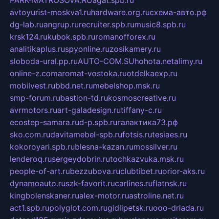
avtoyurist-moskva1.ru
hardware.org.ru
схема-авто.рф
dg-lab.ru
angrup.ru
recruiter.spb.ru
music8.spb.ru
krsk124.ru
kubok.spb.ru
romanofforex.ru
analitikaplus.ru
spyonline.ru
zosikamery.ru
sloboda-ural.pp.ru
AUTO-COM.SU
hohota.net
alimy.ru
online-z.com
aromat-vostoka.ru
otdelkaexp.ru
mobilvest.ru
bbd.net.ru
mebelshop.msk.ru
smp-forum.ru
bastion-td.ru
kosmoscreative.ru
avrmotors.ru
art-galadesign.ru
tiffany-c.ru
ecostep-samara.ru
d-p.spb.ru
галактика73.рф
sko.com.ru
davitamebel-spb.ru
fotsis.ru
tesiaes.ru
kokoroyari.spb.ru
blesna-kazan.ru
mossilver.ru
lenderoq.ru
sergeydobrin.ru
tochkazvuka.msk.ru
people-of-art.ru
bezzubova.ru
clubtibet.ru
orior-aks.ru
dynamoauto.ru
szk-favorit.ru
carlines.ru
flatnsk.ru
kingbolenskaner.ru
alex-motor.ru
astroline.net.ru
act1.spb.ru
polyglot.com.ru
gidlipetsk.ru
ooo-driada.ru