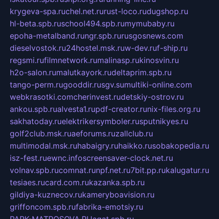
krygeva-spa.ru
chel.net.ru
rust-loco.ru
dugshop.ru
hl-beta.spb.ru
school494.spb.ru
mymubaby.ru
epoha-metalband.ru
ngr.spb.ru
rusgosnews.com
dieselvostok.ru
24hostel.msk.ru
w-dev.ru
f-ship.ru
regsmi.ru
filmnetwork.ru
malinasp.ru
kinosvin.ru
h2o-salon.ru
malutkayork.ru
deltaprim.spb.ru
tango-perm.ru
gooddir.ru
sgv.su
multiki-online.com
webkrasotki.com
cherinvest.ru
detskiy-ostrov.ru
ankou.spb.ru
alvesta1.ru
pdf-creator.ru
nix-files.org.ru
sakhatoday.ru
elektrikersymboler.ru
sputnikyes.ru
golf2club.msk.ru
aeforums.ru
zallclub.ru
multimodal.msk.ru
habaigry.ru
haikko.ru
sobakopedia.ru
isz-fest.ru
ewnc.info
screensaver-clock.net.ru
volnav.spb.ru
comnat.ru
npf.net.ru
7bit.pp.ru
kalugatur.ru
tesiaes.ru
card.com.ru
kazanka.spb.ru
gildiya-kuznecov.ru
kameryboavision.ru
griffoncom.spb.ru
fabrika-emotsiy.ru
PARK-MATROSOVA.RU
agat.spb.ru