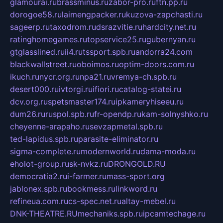
glamourai.ru
brassminus.ru
zabor-pro.ru
ftn.pp.ru
dorogoe58.ru
laimengpacker.ru
kuzova-zapchasti.ru
sageerp.ru
taxodrom.ru
dsrazvitie.ru
hardcity.net.ru
ratinghomegames.ru
topservice25.ru
gubernyan.ru
gtglasslined.ru
ii4.ru
tssport.spb.ru
andorra24.com
blackwallstreet.ru
oboimos.ru
optim-doors.com.ru
ikuch.ru
nycr.org.ru
npa21.ru
vremya-ch.spb.ru
desert000.ru
ivtorgi.ru
ifiori.ru
catalog-statei.ru
dcv.org.ru
spetsmaster174.ru
ipkameryhiseeu.ru
dum26.ru
ruspol.spb.ru
fr-opendp.ru
kam-solnyshko.ru
cheyenne-arapaho.ru
sevzapmetal.spb.ru
ted-lapidus.spb.ru
parasite-eliminator.ru
sigma-complete.ru
modernworld.ru
dama-moda.ru
eholot-group.ru
sk-nvkz.ru
DRONGOLD.RU
democratia2.ru
i-farmer.ru
mass-sport.org
jablonex.spb.ru
bookmess.ru
linkword.ru
refineua.com.ru
cs-spec.net.ru
altay-mebel.ru
DNK-THEATRE.RU
mechaniks.spb.ru
ipcamtechage.ru