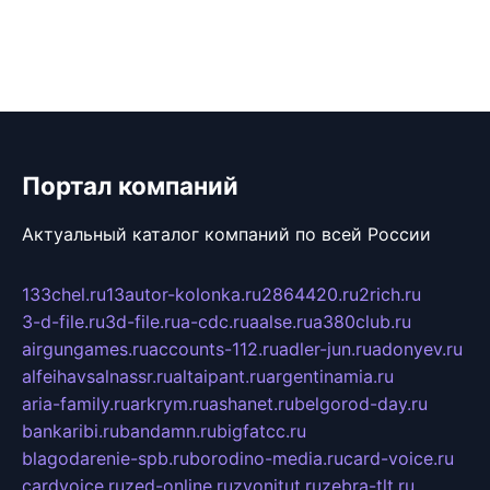
Портал компаний
Актуальный каталог компаний по всей России
133chel.ru
13autor-kolonka.ru
2864420.ru
2rich.ru
3-d-file.ru
3d-file.ru
a-cdc.ru
aalse.ru
a380club.ru
airgungames.ru
accounts-112.ru
adler-jun.ru
adonyev.ru
alfeihavsalnassr.ru
altaipant.ru
argentinamia.ru
aria-family.ru
arkrym.ru
ashanet.ru
belgorod-day.ru
bankaribi.ru
bandamn.ru
bigfatcc.ru
blagodarenie-spb.ru
borodino-media.ru
card-voice.ru
cardvoice.ru
zed-online.ru
zvonitut.ru
zebra-tlt.ru