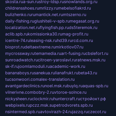
skosta.ru
a-sun.ru
stroy-ldsp.ru
snowlands.org.ru
childrensshoes.ru
mrlizzy.ru
mebelsofiakrd.ru
bulizhenko.ru
rumantick.net.ru
mtszerno.ru
daily-fishing.ru
glushiteli-v-spb.ru
megasat.org.ru
localization.net.ru
flyingfish.pp.ru
ds5teremok.ru
aclib.spb.ru
komissionka30.ru
mag-profit.ru
icentre-74.ru
leasing-nsk.ru
hd39.ru
rcd.com.ru
bioprot.ru
deltaextreme.ru
mirkotlov07.ru
mycrossway.ru
temamedia.ru
art-fusing.ru
cbslefort.ru
sunroadwatch.ru
citroen-yaroslavl.ru
ratnews.msk.ru
sk-if.ru
joomlamoduli.ru
academic-work.ru
bananaboys.ru
sanekua.ru
lianafrukt.ru
beta43.ru
tucsonwoori.com
alex-translation.ru
avantgardeclinics.ru
noel.msk.ru
buylq.ru
aquas-spb.ru
vilnerivne.com
bobry-2.ru
vtoroe-solnce.ru
nickysheen.ru
clockmir.ru
huntercraft.ru
стройокт.рф
webpixels.ru
pczz.msk.su
petrodvorets.spb.ru
nsintermed.spb.ru
avtovirazh-24.ru
jazzq.ru
czecot.ru