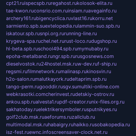
cpt21.ru
ispecspb.ru
regahost.ru
kolosok-elita.ru
tae-kwon.ru
consrio.com.ru
insiam.ru
avegainfo.ru
archery161.ru
bigencyclica.ru
vlast16.ru
korru.net
sarmiento.spb.su
extelopedia.ru
lammin-suo.spb.ru
iskatour.spb.ru
snpi.org.ru
running-line.ru
krygeva-spa.ru
chel.net.ru
rust-loco.ru
dugshop.ru
hl-beta.spb.ru
school494.spb.ru
mymubaby.ru
epoha-metalband.ru
ngr.spb.ru
rusgosnews.com
dieselvostok.ru
24hostel.msk.ru
w-dev.ru
f-ship.ru
regsmi.ru
filmnetwork.ru
malinasp.ru
kinosvin.ru
h2o-salon.ru
malutkayork.ru
deltaprim.spb.ru
tango-perm.ru
gooddir.ru
sgv.su
multiki-online.com
webkrasotki.com
cherinvest.ru
detskiy-ostrov.ru
ankou.spb.ru
alvesta1.ru
pdf-creator.ru
nix-files.org.ru
sakhatoday.ru
elektrikersymboler.ru
sputnikyes.ru
golf2club.msk.ru
aeforums.ru
zallclub.ru
multimodal.msk.ru
habaigry.ru
haikko.ru
sobakopedia.ru
isz-fest.ru
ewnc.info
screensaver-clock.net.ru