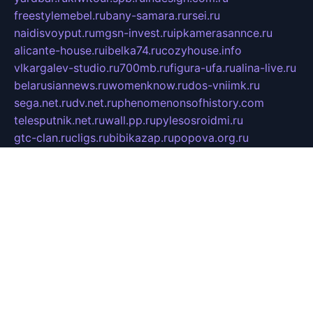
freestylemebel.ru
bany-samara.ru
rsei.ru
naidisvoyput.ru
mgsn-invest.ru
ipkamerasannce.ru
alicante-house.ru
ibelka74.ru
cozyhouse.info
vlkargalev-studio.ru
700mb.ru
figura-ufa.ru
alina-live.ru
belarusiannews.ru
womenknow.ru
dos-vniimk.ru
sega.net.ru
dv.net.ru
phenomenonsofhistory.com
telesputnik.net.ru
wall.pp.ru
pylesosroidmi.ru
gtc-clan.ru
cligs.ru
bibikazap.ru
popova.org.ru
netwhistler.spb.ru
bellvil.ru
bonzon.ru
iss-vladik.ru
defiparis.net.ru
las-gryzas.ru
amku.ru
electednews.spb.ru
feather.org.ru
spar72.ru
tankiigri.ru
dominus.com.ru
ibtree.ru
sanykool.pp.ru
unixlib.org.ru
menatep.spb.ru
gartenterrassen.ru
printeka.ru
skvozilka.com.ru
parkovka-pub.ru
lovemobi.ru
art-ru.ru
emulatorz.com.ru
alucomp.com.ru
tatforum.com.ru
alternativa-profi.ru
dermakler.ru
artsurvey.ru
aredir.ru
khimspas.ru
centr-maxi.ru
2018r.ru
bort-stomer-defort.ru
professional2.ru
gibsons.ru