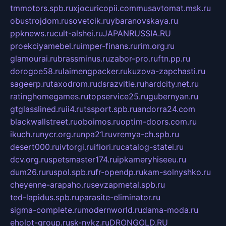
tmmotors.spb.ru
xjocuricopii.com
musavtomat.msk.ru
obustrojdom.ru
sovetcik.ru
ybaranovskaya.ru
ppknews.ru
cult-alshei.ru
JAPANRUSSIA.RU
proekciyamebel.ru
imper-finans.ru
rim.org.ru
glamourai.ru
brassminus.ru
zabor-pro.ru
ftn.pp.ru
dorogoe58.ru
laimengpacker.ru
kuzova-zapchasti.ru
sageerp.ru
taxodrom.ru
dsrazvitie.ru
hardcity.net.ru
ratinghomegames.ru
topservice25.ru
gubernyan.ru
gtglasslined.ru
ii4.ru
tssport.spb.ru
andorra24.com
blackwallstreet.ru
oboimos.ru
optim-doors.com.ru
ikuch.ru
nycr.org.ru
npa21.ru
vremya-ch.spb.ru
desert000.ru
ivtorgi.ru
ifiori.ru
catalog-statei.ru
dcv.org.ru
spetsmaster174.ru
ipkameryhiseeu.ru
dum26.ru
ruspol.spb.ru
fr-opendp.ru
kam-solnyshko.ru
cheyenne-arapaho.ru
sevzapmetal.spb.ru
ted-lapidus.spb.ru
parasite-eliminator.ru
sigma-complete.ru
modernworld.ru
dama-moda.ru
eholot-group.ru
sk-nvkz.ru
DRONGOLD.RU