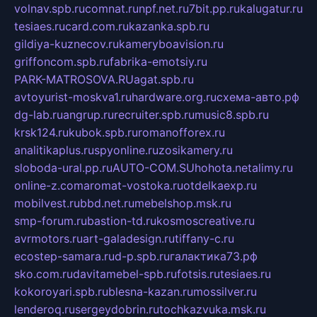
volnav.spb.ru
comnat.ru
npf.net.ru
7bit.pp.ru
kalugatur.ru
tesiaes.ru
card.com.ru
kazanka.spb.ru
gildiya-kuznecov.ru
kameryboavision.ru
griffoncom.spb.ru
fabrika-emotsiy.ru
PARK-MATROSOVA.RU
agat.spb.ru
avtoyurist-moskva1.ru
hardware.org.ru
схема-авто.рф
dg-lab.ru
angrup.ru
recruiter.spb.ru
music8.spb.ru
krsk124.ru
kubok.spb.ru
romanofforex.ru
analitikaplus.ru
spyonline.ru
zosikamery.ru
sloboda-ural.pp.ru
AUTO-COM.SU
hohota.net
alimy.ru
online-z.com
aromat-vostoka.ru
otdelkaexp.ru
mobilvest.ru
bbd.net.ru
mebelshop.msk.ru
smp-forum.ru
bastion-td.ru
kosmoscreative.ru
avrmotors.ru
art-galadesign.ru
tiffany-c.ru
ecostep-samara.ru
d-p.spb.ru
галактика73.рф
sko.com.ru
davitamebel-spb.ru
fotsis.ru
tesiaes.ru
kokoroyari.spb.ru
blesna-kazan.ru
mossilver.ru
lenderoq.ru
sergeydobrin.ru
tochkazvuka.msk.ru