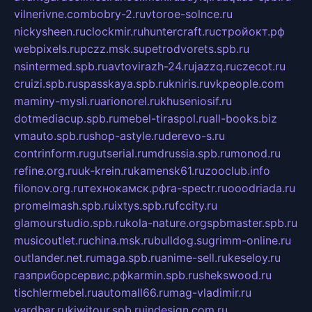
vilnerivne.com
bobry-2.ru
vtoroe-solnce.ru
nickysheen.ru
clockmir.ru
huntercraft.ru
стройокт.рф
webpixels.ru
pczz.msk.su
petrodvorets.spb.ru
nsintermed.spb.ru
avtovirazh-24.ru
jazzq.ru
czecot.ru
cruizi.spb.ru
spasskaya.spb.ru
kniris.ru
vkpeople.com
maminy-mysli.ru
arionorel.ru
khuseniosif.ru
dotmediacup.spb.ru
mebel-tiraspol.ru
all-books.biz
vmauto.spb.ru
shop-astyle.ru
derevo-s.ru
contrinform.ru
gutserial.ru
mdrussia.spb.ru
monod.ru
refine.org.ru
uk-krein.ru
kamensk61.ru
zooclub.info
filonov.org.ru
технокамск.рф
ra-spectr.ru
ooodriada.ru
promelmash.spb.ru
ixtys.spb.ru
fccity.ru
glamourstudio.spb.ru
kola-nature.org
spbmaster.spb.ru
musicoutlet.ru
china.msk.ru
bulldog.su
grimm-online.ru
outlander.net.ru
maga.spb.ru
anime-sell.ru
keseloy.ru
газприборсервис.рф
karmin.spb.ru
shekswood.ru
tischlermebel.ru
automall66.ru
mag-vladimir.ru
yardbar.ru
kiwitour.spb.ru
indesign.com.ru