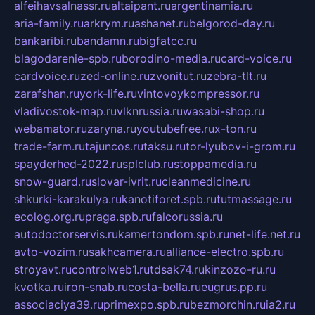
alfeihavsalnassr.ru
altaipant.ru
argentinamia.ru
aria-family.ru
arkrym.ru
ashanet.ru
belgorod-day.ru
bankaribi.ru
bandamn.ru
bigfatcc.ru
blagodarenie-spb.ru
borodino-media.ru
card-voice.ru
cardvoice.ru
zed-online.ru
zvonitut.ru
zebra-tlt.ru
zarafshan.ru
york-life.ru
vintovoykompressor.ru
vladivostok-map.ru
vlknrussia.ru
wasabi-shop.ru
webamator.ru
zaryna.ru
youtubefree.ru
x-ton.ru
trade-farm.ru
tajuncos.ru
taksu.ru
tor-lyubov-i-grom.ru
spayderhed-2022.ru
splclub.ru
stoppamedia.ru
snow-guard.ru
slovar-ivrit.ru
cleanmedicine.ru
shkurki-karakulya.ru
kanotiforet.spb.ru
tutmassage.ru
ecolog.org.ru
praga.spb.ru
falcorussia.ru
autodoctorservis.ru
kamertondom.spb.ru
net-life.net.ru
avto-vozim.ru
sakhcamera.ru
alliance-electro.spb.ru
stroyavt.ru
controlweb1.ru
tdsak74.ru
kinzozo-ru.ru
kvotka.ru
iron-snab.ru
costa-bella.ru
eugrus.pp.ru
associaciya39.ru
primexpo.spb.ru
bezmorchin.ru
ia2.ru