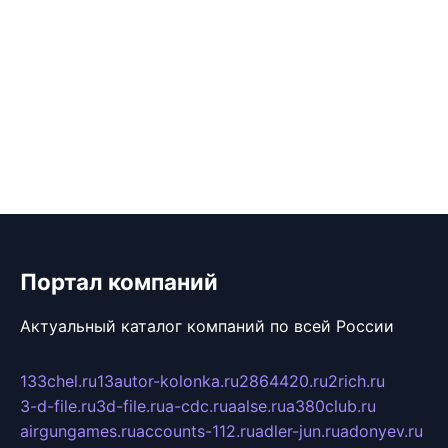
Портал компаний
Актуальный каталог компаний по всей России
133chel.ru
13autor-kolonka.ru
2864420.ru
2rich.ru
3-d-file.ru
3d-file.ru
a-cdc.ru
aalse.ru
a380club.ru
airgungames.ru
accounts-112.ru
adler-jun.ru
adonyev.ru