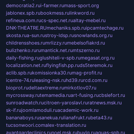
democratia2.ru
i-farmer.ru
mass-sport.org
jablonex.spb.ru
bookmess.ru
linkword.ru
refineua.com.ru
cs-spec.net.ru
altay-mebel.ru
DNK-THEATRE.RU
mechaniks.spb.ru
ipcamtechage.ru
skosta.ru
a-sun.ru
stroy-ldsp.ru
snowlands.org.ru
childrensshoes.ru
mrlizzy.ru
mebelsofiakrd.ru
bulizhenko.ru
rumantick.net.ru
mtszerno.ru
daily-fishing.ru
glushiteli-v-spb.ru
megasat.org.ru
localization.net.ru
flyingfish.pp.ru
ds5teremok.ru
aclib.spb.ru
komissionka30.ru
mag-profit.ru
icentre-74.ru
leasing-nsk.ru
hd39.ru
rcd.com.ru
bioprot.ru
deltaextreme.ru
mirkotlov07.ru
mycrossway.ru
temamedia.ru
art-fusing.ru
cbslefort.ru
sunroadwatch.ru
citroen-yaroslavl.ru
ratnews.msk.ru
sk-if.ru
joomlamoduli.ru
academic-work.ru
bananaboys.ru
sanekua.ru
lianafrukt.ru
beta43.ru
tucsonwoori.com
alex-translation.ru
avantgardeclinics.ru
noel.msk.ru
buylq.ru
aquas-spb.ru