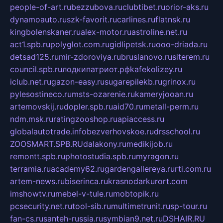
people-of-art.ru
bezzubova.ru
clubtibet.ru
orior-aks.ru
dynamoauto.ru
szk-favorit.ru
carlines.ru
flatnsk.ru
kingbolenskaner.ru
alex-motor.ru
astroline.net.ru
act1.spb.ru
polyglot.com.ru
gidlipetsk.ru
ooo-driada.ru
detsad125.ru
mir-zdoroviya.ru
bruslanovo.ru
siterem.ru
council.spb.ru
лодкипатриот.рф
kafekolizey.ru
iclub.net.ru
gazon-easy.ru
sugarepilekb.ru
grinox.ru
pylesostineco.ru
msts-ozarenie.ru
kameryjooan.ru
artemovskij.ru
dopler.spb.ru
aid70.ru
metall-perm.ru
ndm.msk.ru
ratingzooshop.ru
apiaccess.ru
globalautotrade.info
bezverhovskoe.ru
drsschool.ru
ZOOSMART.SPB.RU
dalakony.ru
medikijob.ru
remontt.spb.ru
photostudia.spb.ru
myragon.ru
terramia.ru
academy62.ru
gardengallereya.ru
rti.com.ru
artem-news.ru
biserinca.ru
krasnodarkurort.com
imshowtv.ru
mebel-v-tule.ru
mobtopik.ru
pcsecurity.net.ru
tool-sib.ru
multimetrunit.ru
sp-tour.ru
fan-cs.ru
santeh-russia.ru
symbian9.net.ru
DSHAIR.RU