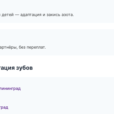
я детей — адаптация и закись азота.
артнёры, без переплат.
ация зубов
лининград
град