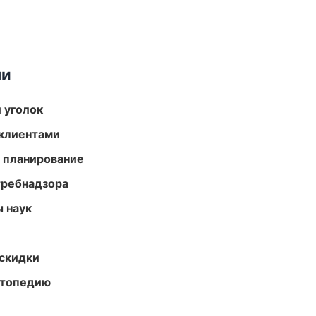
ми
 уголок
 клиентами
 планирование
требнадзора
ы наук
скидки
ортопедию