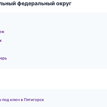
альный федеральный округ
неж
ж
верь
 под ключ в Пятигорск