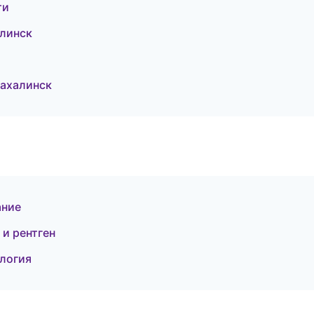
ти
алинск
ахалинск
ание
 и рентген
ология