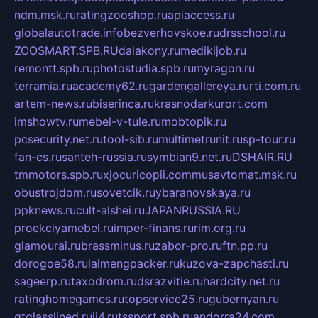
ndm.msk.ru
ratingzooshop.ru
apiaccess.ru
globalautotrade.info
bezverhovskoe.ru
drsschool.ru
ZOOSMART.SPB.RU
dalakony.ru
medikijob.ru
remontt.spb.ru
photostudia.spb.ru
myragon.ru
terramia.ru
academy62.ru
gardengallereya.ru
rti.com.ru
artem-news.ru
biserinca.ru
krasnodarkurort.com
imshowtv.ru
mebel-v-tule.ru
mobtopik.ru
pcsecurity.net.ru
tool-sib.ru
multimetrunit.ru
sp-tour.ru
fan-cs.ru
santeh-russia.ru
symbian9.net.ru
DSHAIR.RU
tmmotors.spb.ru
xjocuricopii.com
musavtomat.msk.ru
obustrojdom.ru
sovetcik.ru
ybaranovskaya.ru
ppknews.ru
cult-alshei.ru
JAPANRUSSIA.RU
proekciyamebel.ru
imper-finans.ru
rim.org.ru
glamourai.ru
brassminus.ru
zabor-pro.ru
ftn.pp.ru
dorogoe58.ru
laimengpacker.ru
kuzova-zapchasti.ru
sageerp.ru
taxodrom.ru
dsrazvitie.ru
hardcity.net.ru
ratinghomegames.ru
topservice25.ru
gubernyan.ru
gtglasslined.ru
ii4.ru
tssport.spb.ru
andorra24.com