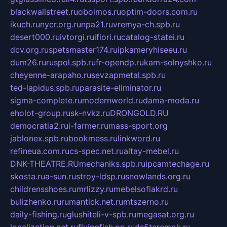
blackwallstreet.ru
oboimos.ru
optim-doors.com.ru
ikuch.ru
nycr.org.ru
npa21.ru
vremya-ch.spb.ru
desert000.ru
ivtorgi.ru
ifiori.ru
catalog-statei.ru
dcv.org.ru
spetsmaster174.ru
ipkameryhiseeu.ru
dum26.ru
ruspol.spb.ru
fr-opendp.ru
kam-solnyshko.ru
cheyenne-arapaho.ru
sevzapmetal.spb.ru
ted-lapidus.spb.ru
parasite-eliminator.ru
sigma-complete.ru
modernworld.ru
dama-moda.ru
eholot-group.ru
sk-nvkz.ru
DRONGOLD.RU
democratia2.ru
i-farmer.ru
mass-sport.org
jablonex.spb.ru
bookmess.ru
linkword.ru
refineua.com.ru
cs-spec.net.ru
altay-mebel.ru
DNK-THEATRE.RU
mechaniks.spb.ru
ipcamtechage.ru
skosta.ru
a-sun.ru
stroy-ldsp.ru
snowlands.org.ru
childrensshoes.ru
mrlizzy.ru
mebelsofiakrd.ru
bulizhenko.ru
rumantick.net.ru
mtszerno.ru
daily-fishing.ru
glushiteli-v-spb.ru
megasat.org.ru