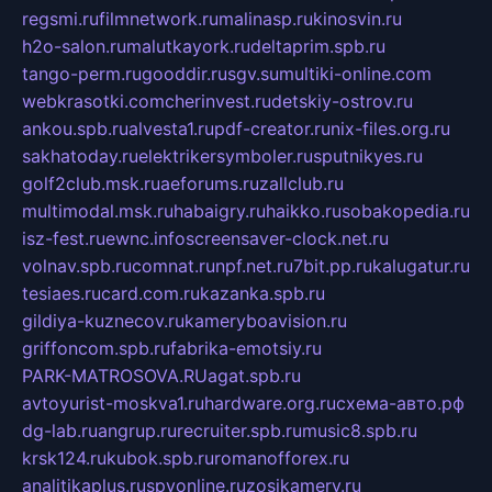
regsmi.ru
filmnetwork.ru
malinasp.ru
kinosvin.ru
h2o-salon.ru
malutkayork.ru
deltaprim.spb.ru
tango-perm.ru
gooddir.ru
sgv.su
multiki-online.com
webkrasotki.com
cherinvest.ru
detskiy-ostrov.ru
ankou.spb.ru
alvesta1.ru
pdf-creator.ru
nix-files.org.ru
sakhatoday.ru
elektrikersymboler.ru
sputnikyes.ru
golf2club.msk.ru
aeforums.ru
zallclub.ru
multimodal.msk.ru
habaigry.ru
haikko.ru
sobakopedia.ru
isz-fest.ru
ewnc.info
screensaver-clock.net.ru
volnav.spb.ru
comnat.ru
npf.net.ru
7bit.pp.ru
kalugatur.ru
tesiaes.ru
card.com.ru
kazanka.spb.ru
gildiya-kuznecov.ru
kameryboavision.ru
griffoncom.spb.ru
fabrika-emotsiy.ru
PARK-MATROSOVA.RU
agat.spb.ru
avtoyurist-moskva1.ru
hardware.org.ru
схема-авто.рф
dg-lab.ru
angrup.ru
recruiter.spb.ru
music8.spb.ru
krsk124.ru
kubok.spb.ru
romanofforex.ru
analitikaplus.ru
spyonline.ru
zosikamery.ru