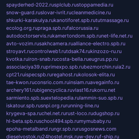
spayderhed-2022.ru
splclub.ru
stoppamedia.ru
snow-guard.ru
slovar-ivrit.ru
cleanmedicine.ru
shkurki-karakulya.ru
kanotiforet.spb.ru
tutmassage.ru
ecolog.org.ru
praga.spb.ru
falcorussia.ru
autodoctorservis.ru
kamertondom.spb.ru
net-life.net.ru
avto-vozim.ru
sakhcamera.ru
alliance-electro.spb.ru
stroyavt.ru
controlweb1.ru
tdsak74.ru
kinzozo-ru.ru
kvotka.ru
iron-snab.ru
costa-bella.ru
eugrus.pp.ru
associaciya39.ru
primexpo.spb.ru
bezmorchin.ru
ia2.ru
cpt21.ru
ispecspb.ru
regahost.ru
kolosok-elita.ru
tae-kwon.ru
consrio.com.ru
insiam.ru
avegainfo.ru
archery161.ru
bigencyclica.ru
vlast16.ru
korru.net
sarmiento.spb.su
extelopedia.ru
lammin-suo.spb.ru
iskatour.spb.ru
snpi.org.ru
running-line.ru
krygeva-spa.ru
chel.net.ru
rust-loco.ru
dugshop.ru
hl-beta.spb.ru
school494.spb.ru
mymubaby.ru
epoha-metalband.ru
ngr.spb.ru
rusgosnews.com
dieselvostok.ru
24hostel.msk.ru
w-dev.ru
f-ship.ru