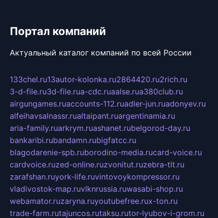
Портал компаний
Актуальный каталог компаний по всей России
133chel.ru
13autor-kolonka.ru
2864420.ru
2rich.ru
3-d-file.ru
3d-file.ru
a-cdc.ru
aalse.ru
a380club.ru
airgungames.ru
accounts-112.ru
adler-jun.ru
adonyev.ru
alfeihavsalnassr.ru
altaipant.ru
argentinamia.ru
aria-family.ru
arkrym.ru
ashanet.ru
belgorod-day.ru
bankaribi.ru
bandamn.ru
bigfatcc.ru
blagodarenie-spb.ru
borodino-media.ru
card-voice.ru
cardvoice.ru
zed-online.ru
zvonitut.ru
zebra-tlt.ru
zarafshan.ru
york-life.ru
vintovoykompressor.ru
vladivostok-map.ru
vlknrussia.ru
wasabi-shop.ru
webamator.ru
zaryna.ru
youtubefree.ru
x-ton.ru
trade-farm.ru
tajuncos.ru
taksu.ru
tor-lyubov-i-grom.ru