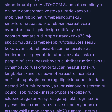
sloboda-ural.pp.ru
AUTO-COM.SU
hohota.net
alimy.ru
online-z.com
aromat-vostoka.ru
otdelkaexp.ru
mobilvest.ru
bbd.net.ru
mebelshop.msk.ru
smp-forum.ru
bastion-td.ru
kosmoscreative.ru
avrmotors.ru
art-galadesign.ru
tiffany-c.ru
ecostep-samara.ru
d-p.spb.ru
галактика73.рф
sko.com.ru
davitamebel-spb.ru
fotsis.ru
tesiaes.ru
kokoroyari.spb.ru
blesna-kazan.ru
mossilver.ru
lenderoq.ru
sergeydobrin.ru
tochkazvuka.msk.ru
people-of-art.ru
bezzubova.ru
clubtibet.ru
orior-aks.ru
dynamoauto.ru
szk-favorit.ru
carlines.ru
flatnsk.ru
kingbolenskaner.ru
alex-motor.ru
astroline.net.ru
act1.spb.ru
polyglot.com.ru
gidlipetsk.ru
ooo-driada.ru
detsad125.ru
mir-zdoroviya.ru
bruslanovo.ru
siterem.ru
council.spb.ru
лодкипатриот.рф
kafekolizey.ru
iclub.net.ru
gazon-easy.ru
sugarepilekb.ru
grinox.ru
pylesostineco.ru
msts-ozarenie.ru
kameryjooan.ru
artemovskij.ru
dopler.spb.ru
aid70.ru
metall-perm.ru