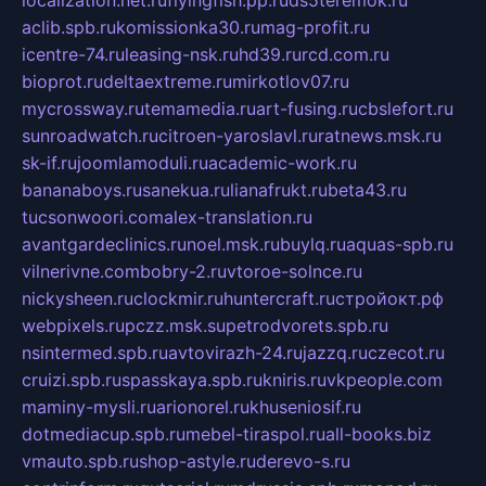
localization.net.ru
flyingfish.pp.ru
ds5teremok.ru
aclib.spb.ru
komissionka30.ru
mag-profit.ru
icentre-74.ru
leasing-nsk.ru
hd39.ru
rcd.com.ru
bioprot.ru
deltaextreme.ru
mirkotlov07.ru
mycrossway.ru
temamedia.ru
art-fusing.ru
cbslefort.ru
sunroadwatch.ru
citroen-yaroslavl.ru
ratnews.msk.ru
sk-if.ru
joomlamoduli.ru
academic-work.ru
bananaboys.ru
sanekua.ru
lianafrukt.ru
beta43.ru
tucsonwoori.com
alex-translation.ru
avantgardeclinics.ru
noel.msk.ru
buylq.ru
aquas-spb.ru
vilnerivne.com
bobry-2.ru
vtoroe-solnce.ru
nickysheen.ru
clockmir.ru
huntercraft.ru
стройокт.рф
webpixels.ru
pczz.msk.su
petrodvorets.spb.ru
nsintermed.spb.ru
avtovirazh-24.ru
jazzq.ru
czecot.ru
cruizi.spb.ru
spasskaya.spb.ru
kniris.ru
vkpeople.com
maminy-mysli.ru
arionorel.ru
khuseniosif.ru
dotmediacup.spb.ru
mebel-tiraspol.ru
all-books.biz
vmauto.spb.ru
shop-astyle.ru
derevo-s.ru