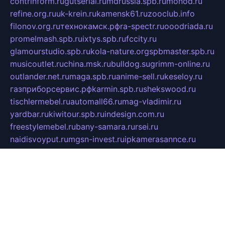
contrinform.ru
gutserial.ru
mdrussia.spb.ru
monod.ru
refine.org.ru
uk-krein.ru
kamensk61.ru
zooclub.info
filonov.org.ru
технокамск.рф
ra-spectr.ru
ooodriada.ru
promelmash.spb.ru
ixtys.spb.ru
fccity.ru
glamourstudio.spb.ru
kola-nature.org
spbmaster.spb.ru
musicoutlet.ru
china.msk.ru
bulldog.su
grimm-online.ru
outlander.net.ru
maga.spb.ru
anime-sell.ru
keseloy.ru
газприборсервис.рф
karmin.spb.ru
shekswood.ru
tischlermebel.ru
automall66.ru
mag-vladimir.ru
yardbar.ru
kiwitour.spb.ru
indesign.com.ru
freestylemebel.ru
bany-samara.ru
rsei.ru
naidisvoyput.ru
mgsn-invest.ru
ipkamerasannce.ru
alicante-house.ru
ibelka74.ru
cozyhouse.info
vlkargalev-studio.ru
700mb.ru
figura-ufa.ru
alina-live.ru
belarusiannews.ru
womenknow.ru
dos-vniimk.ru
sega.net.ru
dv.net.ru
phenomenonsofhistory.com
telesputnik.net.ru
wall.pp.ru
pylesosroidmi.ru
gtc-clan.ru
cligs.ru
bibikazap.ru
popova.org.ru