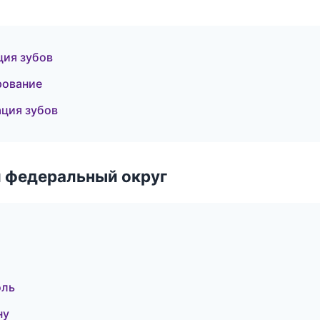
ция зубов
рование
ция зубов
 федеральный округ
оль
ну