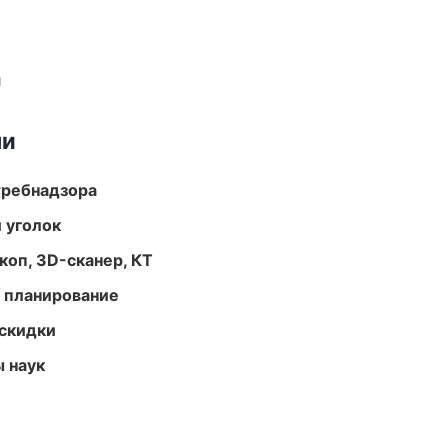
и
ми
требнадзора
 уголок
оп, 3D-сканер, КТ
 планирование
скидки
ы наук