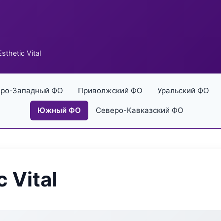
thetic Vital
ро-Западный ФО
Приволжский ФО
Уральский ФО
Южный ФО
Северо-Кавказский ФО
 Vital