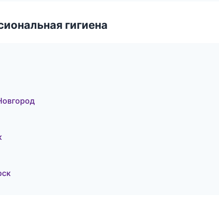
иональная гигиена
 Новгород
к
рск