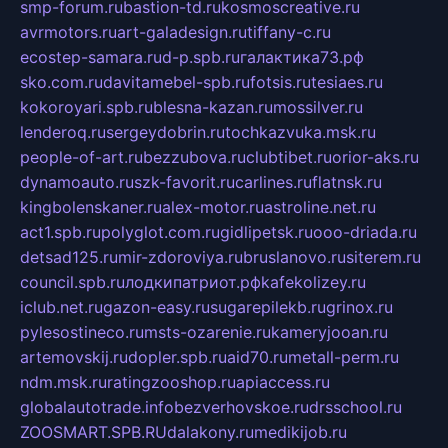
smp-forum.ru
bastion-td.ru
kosmoscreative.ru
avrmotors.ru
art-galadesign.ru
tiffany-c.ru
ecostep-samara.ru
d-p.spb.ru
галактика73.рф
sko.com.ru
davitamebel-spb.ru
fotsis.ru
tesiaes.ru
kokoroyari.spb.ru
blesna-kazan.ru
mossilver.ru
lenderoq.ru
sergeydobrin.ru
tochkazvuka.msk.ru
people-of-art.ru
bezzubova.ru
clubtibet.ru
orior-aks.ru
dynamoauto.ru
szk-favorit.ru
carlines.ru
flatnsk.ru
kingbolenskaner.ru
alex-motor.ru
astroline.net.ru
act1.spb.ru
polyglot.com.ru
gidlipetsk.ru
ooo-driada.ru
detsad125.ru
mir-zdoroviya.ru
bruslanovo.ru
siterem.ru
council.spb.ru
лодкипатриот.рф
kafekolizey.ru
iclub.net.ru
gazon-easy.ru
sugarepilekb.ru
grinox.ru
pylesostineco.ru
msts-ozarenie.ru
kameryjooan.ru
artemovskij.ru
dopler.spb.ru
aid70.ru
metall-perm.ru
ndm.msk.ru
ratingzooshop.ru
apiaccess.ru
globalautotrade.info
bezverhovskoe.ru
drsschool.ru
ZOOSMART.SPB.RU
dalakony.ru
medikijob.ru