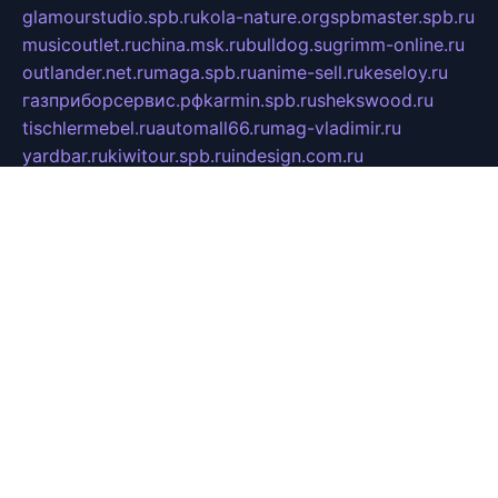
glamourstudio.spb.ru
kola-nature.org
spbmaster.spb.ru
musicoutlet.ru
china.msk.ru
bulldog.su
grimm-online.ru
outlander.net.ru
maga.spb.ru
anime-sell.ru
keseloy.ru
газприборсервис.рф
karmin.spb.ru
shekswood.ru
tischlermebel.ru
automall66.ru
mag-vladimir.ru
yardbar.ru
kiwitour.spb.ru
indesign.com.ru
freestylemebel.ru
bany-samara.ru
rsei.ru
naidisvoyput.ru
mgsn-invest.ru
ipkamerasannce.ru
alicante-house.ru
ibelka74.ru
cozyhouse.info
vlkargalev-studio.ru
700mb.ru
figura-ufa.ru
alina-live.ru
belarusiannews.ru
womenknow.ru
dos-vniimk.ru
sega.net.ru
dv.net.ru
phenomenonsofhistory.com
telesputnik.net.ru
wall.pp.ru
pylesosroidmi.ru
gtc-clan.ru
cligs.ru
bibikazap.ru
popova.org.ru
netwhistler.spb.ru
bellvil.ru
bonzon.ru
iss-vladik.ru
defiparis.net.ru
las-gryzas.ru
amku.ru
electednews.spb.ru
feather.org.ru
spar72.ru
tankiigri.ru
dominus.com.ru
ibtree.ru
sanykool.pp.ru
unixlib.org.ru