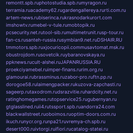
remontt.spb.ru
photostudia.spb.ru
myragon.ru
terramia.ru
academy62.ru
gardengallereya.ru
rti.com.ru
artem-news.ru
biserinca.ru
krasnodarkurort.com
imshowtv.ru
mebel-v-tule.ru
mobtopik.ru
pcsecurity.net.ru
tool-sib.ru
multimetrunit.ru
sp-tour.ru
fan-cs.ru
santeh-russia.ru
symbian9.net.ru
DSHAIR.RU
tmmotors.spb.ru
xjocuricopii.com
musavtomat.msk.ru
obustrojdom.ru
sovetcik.ru
ybaranovskaya.ru
ppknews.ru
cult-alshei.ru
JAPANRUSSIA.RU
proekciyamebel.ru
imper-finans.ru
rim.org.ru
glamourai.ru
brassminus.ru
zabor-pro.ru
ftn.pp.ru
dorogoe58.ru
laimengpacker.ru
kuzova-zapchasti.ru
sageerp.ru
taxodrom.ru
dsrazvitie.ru
hardcity.net.ru
ratinghomegames.ru
topservice25.ru
gubernyan.ru
gtglasslined.ru
ii4.ru
tssport.spb.ru
andorra24.com
blackwallstreet.ru
oboimos.ru
optim-doors.com.ru
ikuch.ru
nycr.org.ru
npa21.ru
vremya-ch.spb.ru
desert000.ru
ivtorgi.ru
ifiori.ru
catalog-statei.ru