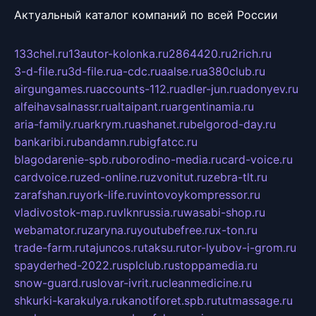
Актуальный каталог компаний по всей России
133chel.ru
13autor-kolonka.ru
2864420.ru
2rich.ru
3-d-file.ru
3d-file.ru
a-cdc.ru
aalse.ru
a380club.ru
airgungames.ru
accounts-112.ru
adler-jun.ru
adonyev.ru
alfeihavsalnassr.ru
altaipant.ru
argentinamia.ru
aria-family.ru
arkrym.ru
ashanet.ru
belgorod-day.ru
bankaribi.ru
bandamn.ru
bigfatcc.ru
blagodarenie-spb.ru
borodino-media.ru
card-voice.ru
cardvoice.ru
zed-online.ru
zvonitut.ru
zebra-tlt.ru
zarafshan.ru
york-life.ru
vintovoykompressor.ru
vladivostok-map.ru
vlknrussia.ru
wasabi-shop.ru
webamator.ru
zaryna.ru
youtubefree.ru
x-ton.ru
trade-farm.ru
tajuncos.ru
taksu.ru
tor-lyubov-i-grom.ru
spayderhed-2022.ru
splclub.ru
stoppamedia.ru
snow-guard.ru
slovar-ivrit.ru
cleanmedicine.ru
shkurki-karakulya.ru
kanotiforet.spb.ru
tutmassage.ru