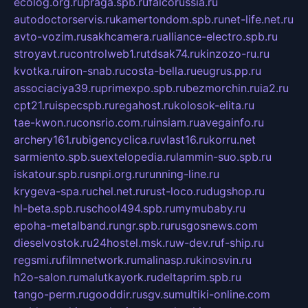
ecolog.org.ru
praga.spb.ru
falcorussia.ru
autodoctorservis.ru
kamertondom.spb.ru
net-life.net.ru
avto-vozim.ru
sakhcamera.ru
alliance-electro.spb.ru
stroyavt.ru
controlweb1.ru
tdsak74.ru
kinzozo-ru.ru
kvotka.ru
iron-snab.ru
costa-bella.ru
eugrus.pp.ru
associaciya39.ru
primexpo.spb.ru
bezmorchin.ru
ia2.ru
cpt21.ru
ispecspb.ru
regahost.ru
kolosok-elita.ru
tae-kwon.ru
consrio.com.ru
insiam.ru
avegainfo.ru
archery161.ru
bigencyclica.ru
vlast16.ru
korru.net
sarmiento.spb.su
extelopedia.ru
lammin-suo.spb.ru
iskatour.spb.ru
snpi.org.ru
running-line.ru
krygeva-spa.ru
chel.net.ru
rust-loco.ru
dugshop.ru
hl-beta.spb.ru
school494.spb.ru
mymubaby.ru
epoha-metalband.ru
ngr.spb.ru
rusgosnews.com
dieselvostok.ru
24hostel.msk.ru
w-dev.ru
f-ship.ru
regsmi.ru
filmnetwork.ru
malinasp.ru
kinosvin.ru
h2o-salon.ru
malutkayork.ru
deltaprim.spb.ru
tango-perm.ru
gooddir.ru
sgv.su
multiki-online.com