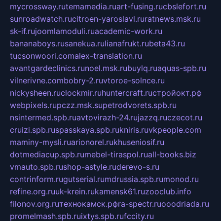
mycrossway.ru
temamedia.ru
art-fusing.ru
cbslefort.ru
sunroadwatch.ru
citroen-yaroslavl.ru
ratnews.msk.ru
sk-if.ru
joomlamoduli.ru
academic-work.ru
bananaboys.ru
sanekua.ru
lianafrukt.ru
beta43.ru
tucsonwoori.com
alex-translation.ru
avantgardeclinics.ru
noel.msk.ru
buylq.ru
aquas-spb.ru
vilnerivne.com
bobry-2.ru
vtoroe-solnce.ru
nickysheen.ru
clockmir.ru
huntercraft.ru
стройокт.рф
webpixels.ru
pczz.msk.su
petrodvorets.spb.ru
nsintermed.spb.ru
avtovirazh-24.ru
jazzq.ru
czecot.ru
cruizi.spb.ru
spasskaya.spb.ru
kniris.ru
vkpeople.com
maminy-mysli.ru
arionorel.ru
khuseniosif.ru
dotmediacup.spb.ru
mebel-tiraspol.ru
all-books.biz
vmauto.spb.ru
shop-astyle.ru
derevo-s.ru
contrinform.ru
gutserial.ru
mdrussia.spb.ru
monod.ru
refine.org.ru
uk-krein.ru
kamensk61.ru
zooclub.info
filonov.org.ru
технокамск.рф
ra-spectr.ru
ooodriada.ru
promelmash.spb.ru
ixtys.spb.ru
fccity.ru