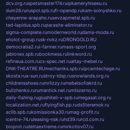
dcv.org.ru
spetsmaster174.ru
ipkameryhiseeu.ru
dum26.ru
ruspol.spb.ru
fr-opendp.ru
kam-solnyshko.ru
cheyenne-arapaho.ru
sevzapmetal.spb.ru
ted-lapidus.spb.ru
parasite-eliminator.ru
sigma-complete.ru
modernworld.ru
dama-moda.ru
eholot-group.ru
sk-nvkz.ru
DRONGOLD.RU
democratia2.ru
i-farmer.ru
mass-sport.org
jablonex.spb.ru
bookmess.ru
linkword.ru
refineua.com.ru
cs-spec.net.ru
altay-mebel.ru
DNK-THEATRE.RU
mechaniks.spb.ru
ipcamtechage.ru
skosta.ru
a-sun.ru
stroy-ldsp.ru
snowlands.org.ru
childrensshoes.ru
mrlizzy.ru
mebelsofiakrd.ru
bulizhenko.ru
rumantick.net.ru
mtszerno.ru
daily-fishing.ru
glushiteli-v-spb.ru
megasat.org.ru
localization.net.ru
flyingfish.pp.ru
ds5teremok.ru
aclib.spb.ru
komissionka30.ru
mag-profit.ru
icentre-74.ru
leasing-nsk.ru
hd39.ru
rcd.com.ru
bioprot.ru
deltaextreme.ru
mirkotlov07.ru