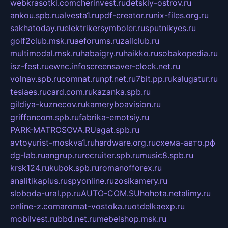
webkrasotki.com
cherinvest.ru
detskiy-ostrov.ru
ankou.spb.ru
alvesta1.ru
pdf-creator.ru
nix-files.org.ru
sakhatoday.ru
elektrikersymboler.ru
sputnikyes.ru
golf2club.msk.ru
aeforums.ru
zallclub.ru
multimodal.msk.ru
habaigry.ru
haikko.ru
sobakopedia.ru
isz-fest.ru
ewnc.info
screensaver-clock.net.ru
volnav.spb.ru
comnat.ru
npf.net.ru
7bit.pp.ru
kalugatur.ru
tesiaes.ru
card.com.ru
kazanka.spb.ru
gildiya-kuznecov.ru
kameryboavision.ru
griffoncom.spb.ru
fabrika-emotsiy.ru
PARK-MATROSOVA.RU
agat.spb.ru
avtoyurist-moskva1.ru
hardware.org.ru
схема-авто.рф
dg-lab.ru
angrup.ru
recruiter.spb.ru
music8.spb.ru
krsk124.ru
kubok.spb.ru
romanofforex.ru
analitikaplus.ru
spyonline.ru
zosikamery.ru
sloboda-ural.pp.ru
AUTO-COM.SU
hohota.net
alimy.ru
online-z.com
aromat-vostoka.ru
otdelkaexp.ru
mobilvest.ru
bbd.net.ru
mebelshop.msk.ru