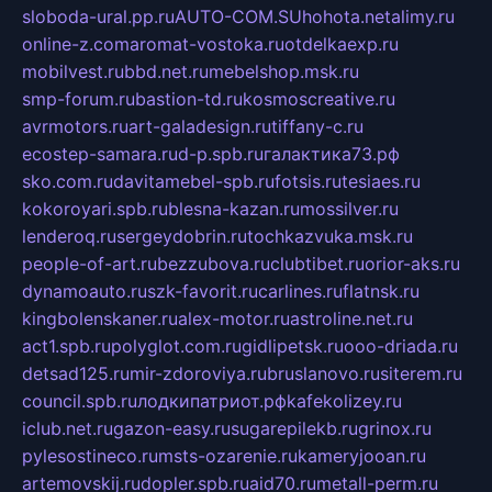
sloboda-ural.pp.ru
AUTO-COM.SU
hohota.net
alimy.ru
online-z.com
aromat-vostoka.ru
otdelkaexp.ru
mobilvest.ru
bbd.net.ru
mebelshop.msk.ru
smp-forum.ru
bastion-td.ru
kosmoscreative.ru
avrmotors.ru
art-galadesign.ru
tiffany-c.ru
ecostep-samara.ru
d-p.spb.ru
галактика73.рф
sko.com.ru
davitamebel-spb.ru
fotsis.ru
tesiaes.ru
kokoroyari.spb.ru
blesna-kazan.ru
mossilver.ru
lenderoq.ru
sergeydobrin.ru
tochkazvuka.msk.ru
people-of-art.ru
bezzubova.ru
clubtibet.ru
orior-aks.ru
dynamoauto.ru
szk-favorit.ru
carlines.ru
flatnsk.ru
kingbolenskaner.ru
alex-motor.ru
astroline.net.ru
act1.spb.ru
polyglot.com.ru
gidlipetsk.ru
ooo-driada.ru
detsad125.ru
mir-zdoroviya.ru
bruslanovo.ru
siterem.ru
council.spb.ru
лодкипатриот.рф
kafekolizey.ru
iclub.net.ru
gazon-easy.ru
sugarepilekb.ru
grinox.ru
pylesostineco.ru
msts-ozarenie.ru
kameryjooan.ru
artemovskij.ru
dopler.spb.ru
aid70.ru
metall-perm.ru