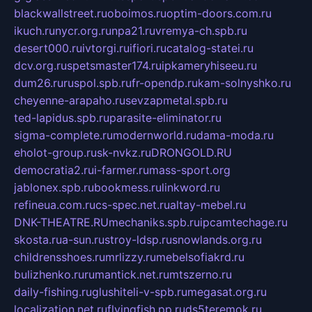
blackwallstreet.ru
oboimos.ru
optim-doors.com.ru
ikuch.ru
nycr.org.ru
npa21.ru
vremya-ch.spb.ru
desert000.ru
ivtorgi.ru
ifiori.ru
catalog-statei.ru
dcv.org.ru
spetsmaster174.ru
ipkameryhiseeu.ru
dum26.ru
ruspol.spb.ru
fr-opendp.ru
kam-solnyshko.ru
cheyenne-arapaho.ru
sevzapmetal.spb.ru
ted-lapidus.spb.ru
parasite-eliminator.ru
sigma-complete.ru
modernworld.ru
dama-moda.ru
eholot-group.ru
sk-nvkz.ru
DRONGOLD.RU
democratia2.ru
i-farmer.ru
mass-sport.org
jablonex.spb.ru
bookmess.ru
linkword.ru
refineua.com.ru
cs-spec.net.ru
altay-mebel.ru
DNK-THEATRE.RU
mechaniks.spb.ru
ipcamtechage.ru
skosta.ru
a-sun.ru
stroy-ldsp.ru
snowlands.org.ru
childrensshoes.ru
mrlizzy.ru
mebelsofiakrd.ru
bulizhenko.ru
rumantick.net.ru
mtszerno.ru
daily-fishing.ru
glushiteli-v-spb.ru
megasat.org.ru
localization.net.ru
flyingfish.pp.ru
ds5teremok.ru