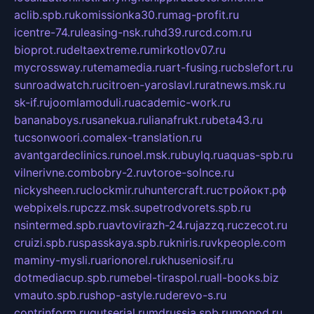
aclib.spb.ru
komissionka30.ru
mag-profit.ru
icentre-74.ru
leasing-nsk.ru
hd39.ru
rcd.com.ru
bioprot.ru
deltaextreme.ru
mirkotlov07.ru
mycrossway.ru
temamedia.ru
art-fusing.ru
cbslefort.ru
sunroadwatch.ru
citroen-yaroslavl.ru
ratnews.msk.ru
sk-if.ru
joomlamoduli.ru
academic-work.ru
bananaboys.ru
sanekua.ru
lianafrukt.ru
beta43.ru
tucsonwoori.com
alex-translation.ru
avantgardeclinics.ru
noel.msk.ru
buylq.ru
aquas-spb.ru
vilnerivne.com
bobry-2.ru
vtoroe-solnce.ru
nickysheen.ru
clockmir.ru
huntercraft.ru
стройокт.рф
webpixels.ru
pczz.msk.su
petrodvorets.spb.ru
nsintermed.spb.ru
avtovirazh-24.ru
jazzq.ru
czecot.ru
cruizi.spb.ru
spasskaya.spb.ru
kniris.ru
vkpeople.com
maminy-mysli.ru
arionorel.ru
khuseniosif.ru
dotmediacup.spb.ru
mebel-tiraspol.ru
all-books.biz
vmauto.spb.ru
shop-astyle.ru
derevo-s.ru
contrinform.ru
gutserial.ru
mdrussia.spb.ru
monod.ru