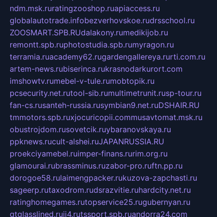
ndm.msk.ru
ratingzooshop.ru
apiaccess.ru
globalautotrade.info
bezverhovskoe.ru
drsschool.ru
ZOOSMART.SPB.RU
dalakony.ru
medikijob.ru
remontt.spb.ru
photostudia.spb.ru
myragon.ru
terramia.ru
academy62.ru
gardengallereya.ru
rti.com.ru
artem-news.ru
biserinca.ru
krasnodarkurort.com
imshowtv.ru
mebel-v-tule.ru
mobtopik.ru
pcsecurity.net.ru
tool-sib.ru
multimetrunit.ru
sp-tour.ru
fan-cs.ru
santeh-russia.ru
symbian9.net.ru
DSHAIR.RU
tmmotors.spb.ru
xjocuricopii.com
musavtomat.msk.ru
obustrojdom.ru
sovetcik.ru
ybaranovskaya.ru
ppknews.ru
cult-alshei.ru
JAPANRUSSIA.RU
proekciyamebel.ru
imper-finans.ru
rim.org.ru
glamourai.ru
brassminus.ru
zabor-pro.ru
ftn.pp.ru
dorogoe58.ru
laimengpacker.ru
kuzova-zapchasti.ru
sageerp.ru
taxodrom.ru
dsrazvitie.ru
hardcity.net.ru
ratinghomegames.ru
topservice25.ru
gubernyan.ru
gtglasslined.ru
ii4.ru
tssport.spb.ru
andorra24.com