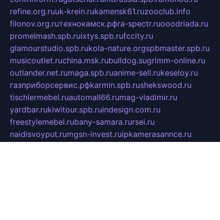
refine.org.ru
uk-krein.ru
kamensk61.ru
zooclub.info
filonov.org.ru
технокамск.рф
ra-spectr.ru
ooodriada.ru
promelmash.spb.ru
ixtys.spb.ru
fccity.ru
glamourstudio.spb.ru
kola-nature.org
spbmaster.spb.ru
musicoutlet.ru
china.msk.ru
bulldog.su
grimm-online.ru
outlander.net.ru
maga.spb.ru
anime-sell.ru
keseloy.ru
газприборсервис.рф
karmin.spb.ru
shekswood.ru
tischlermebel.ru
automall66.ru
mag-vladimir.ru
yardbar.ru
kiwitour.spb.ru
indesign.com.ru
freestylemebel.ru
bany-samara.ru
rsei.ru
naidisvoyput.ru
mgsn-invest.ru
ipkamerasannce.ru
alicante-house.ru
ibelka74.ru
cozyhouse.info
vlkargalev-studio.ru
700mb.ru
figura-ufa.ru
alina-live.ru
belarusiannews.ru
womenknow.ru
dos-vniimk.ru
sega.net.ru
dv.net.ru
phenomenonsofhistory.com
telesputnik.net.ru
wall.pp.ru
pylesosroidmi.ru
gtc-clan.ru
cligs.ru
bibikazap.ru
popova.org.ru