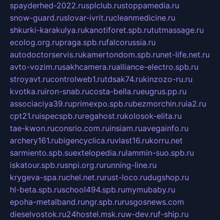
spayderhed-2022.ru
splclub.ru
stoppamedia.ru
snow-guard.ru
slovar-ivrit.ru
cleanmedicine.ru
shkurki-karakulya.ru
kanotiforet.spb.ru
tutmassage.ru
ecolog.org.ru
praga.spb.ru
falcorussia.ru
autodoctorservis.ru
kamertondom.spb.ru
net-life.net.ru
avto-vozim.ru
sakhcamera.ru
alliance-electro.spb.ru
stroyavt.ru
controlweb1.ru
tdsak74.ru
kinzozo-ru.ru
kvotka.ru
iron-snab.ru
costa-bella.ru
eugrus.pp.ru
associaciya39.ru
primexpo.spb.ru
bezmorchin.ru
ia2.ru
cpt21.ru
ispecspb.ru
regahost.ru
kolosok-elita.ru
tae-kwon.ru
consrio.com.ru
insiam.ru
avegainfo.ru
archery161.ru
bigencyclica.ru
vlast16.ru
korru.net
sarmiento.spb.su
extelopedia.ru
lammin-suo.spb.ru
iskatour.spb.ru
snpi.org.ru
running-line.ru
krygeva-spa.ru
chel.net.ru
rust-loco.ru
dugshop.ru
hl-beta.spb.ru
school494.spb.ru
mymubaby.ru
epoha-metalband.ru
ngr.spb.ru
rusgosnews.com
dieselvostok.ru
24hostel.msk.ru
w-dev.ru
f-ship.ru