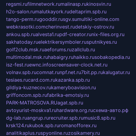
regsmi.ru
filmnetwork.ru
malinasp.ru
kinosvin.ru
h2o-salon.ru
malutkayork.ru
deltaprim.spb.ru
tango-perm.ru
gooddir.ru
sgv.su
multiki-online.com
webkrasotki.com
cherinvest.ru
detskiy-ostrov.ru
ankou.spb.ru
alvesta1.ru
pdf-creator.ru
nix-files.org.ru
sakhatoday.ru
elektrikersymboler.ru
sputnikyes.ru
golf2club.msk.ru
aeforums.ru
zallclub.ru
multimodal.msk.ru
habaigry.ru
haikko.ru
sobakopedia.ru
isz-fest.ru
ewnc.info
screensaver-clock.net.ru
volnav.spb.ru
comnat.ru
npf.net.ru
7bit.pp.ru
kalugatur.ru
tesiaes.ru
card.com.ru
kazanka.spb.ru
gildiya-kuznecov.ru
kameryboavision.ru
griffoncom.spb.ru
fabrika-emotsiy.ru
PARK-MATROSOVA.RU
agat.spb.ru
avtoyurist-moskva1.ru
hardware.org.ru
схема-авто.рф
dg-lab.ru
angrup.ru
recruiter.spb.ru
music8.spb.ru
krsk124.ru
kubok.spb.ru
romanofforex.ru
analitikaplus.ru
spyonline.ru
zosikamery.ru