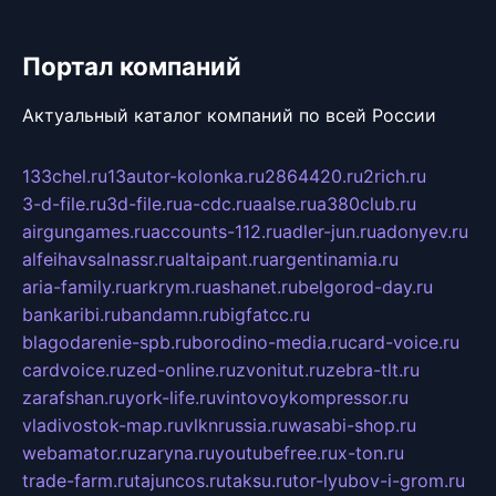
Портал компаний
Актуальный каталог компаний по всей России
133chel.ru
13autor-kolonka.ru
2864420.ru
2rich.ru
3-d-file.ru
3d-file.ru
a-cdc.ru
aalse.ru
a380club.ru
airgungames.ru
accounts-112.ru
adler-jun.ru
adonyev.ru
alfeihavsalnassr.ru
altaipant.ru
argentinamia.ru
aria-family.ru
arkrym.ru
ashanet.ru
belgorod-day.ru
bankaribi.ru
bandamn.ru
bigfatcc.ru
blagodarenie-spb.ru
borodino-media.ru
card-voice.ru
cardvoice.ru
zed-online.ru
zvonitut.ru
zebra-tlt.ru
zarafshan.ru
york-life.ru
vintovoykompressor.ru
vladivostok-map.ru
vlknrussia.ru
wasabi-shop.ru
webamator.ru
zaryna.ru
youtubefree.ru
x-ton.ru
trade-farm.ru
tajuncos.ru
taksu.ru
tor-lyubov-i-grom.ru