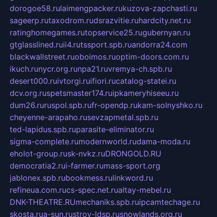
dorogoe58.ru
laimengpacker.ru
kuzova-zapchasti.ru
sageerp.ru
taxodrom.ru
dsrazvitie.ru
hardcity.net.ru
ratinghomegames.ru
topservice25.ru
gubernyan.ru
gtglasslined.ru
ii4.ru
tssport.spb.ru
andorra24.com
blackwallstreet.ru
oboimos.ru
optim-doors.com.ru
ikuch.ru
nycr.org.ru
npa21.ru
vremya-ch.spb.ru
desert000.ru
ivtorgi.ru
ifiori.ru
catalog-statei.ru
dcv.org.ru
spetsmaster174.ru
ipkameryhiseeu.ru
dum26.ru
ruspol.spb.ru
fr-opendp.ru
kam-solnyshko.ru
cheyenne-arapaho.ru
sevzapmetal.spb.ru
ted-lapidus.spb.ru
parasite-eliminator.ru
sigma-complete.ru
modernworld.ru
dama-moda.ru
eholot-group.ru
sk-nvkz.ru
DRONGOLD.RU
democratia2.ru
i-farmer.ru
mass-sport.org
jablonex.spb.ru
bookmess.ru
linkword.ru
refineua.com.ru
cs-spec.net.ru
altay-mebel.ru
DNK-THEATRE.RU
mechaniks.spb.ru
ipcamtechage.ru
skosta.ru
a-sun.ru
stroy-ldsp.ru
snowlands.org.ru