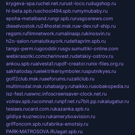
krygeva-spa.ru
chel.net.ru
rust-loco.ru
dugshop.ru
hl-beta.spb.ru
school494.spb.ru
mymubaby.ru
epoha-metalband.ru
ngr.spb.ru
rusgosnews.com
dieselvostok.ru
24hostel.msk.ru
w-dev.ru
f-ship.ru
regsmi.ru
filmnetwork.ru
malinasp.ru
kinosvin.ru
h2o-salon.ru
malutkayork.ru
deltaprim.spb.ru
tango-perm.ru
gooddir.ru
sgv.su
multiki-online.com
webkrasotki.com
cherinvest.ru
detskiy-ostrov.ru
ankou.spb.ru
alvesta1.ru
pdf-creator.ru
nix-files.org.ru
sakhatoday.ru
elektrikersymboler.ru
sputnikyes.ru
golf2club.msk.ru
aeforums.ru
zallclub.ru
multimodal.msk.ru
habaigry.ru
haikko.ru
sobakopedia.ru
isz-fest.ru
ewnc.info
screensaver-clock.net.ru
volnav.spb.ru
comnat.ru
npf.net.ru
7bit.pp.ru
kalugatur.ru
tesiaes.ru
card.com.ru
kazanka.spb.ru
gildiya-kuznecov.ru
kameryboavision.ru
griffoncom.spb.ru
fabrika-emotsiy.ru
PARK-MATROSOVA.RU
agat.spb.ru