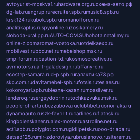
avtoyurist-moskva1.ru
hardware.org.ru
схема-авто.рф
dg-lab.ru
angrup.ru
recruiter.spb.ru
music8.spb.ru
krsk124.ru
kubok.spb.ru
romanofforex.ru
analitikaplus.ru
spyonline.ru
zosikamery.ru
sloboda-ural.pp.ru
AUTO-COM.SU
hohota.net
alimy.ru
online-z.com
aromat-vostoka.ru
otdelkaexp.ru
mobilvest.ru
bbd.net.ru
mebelshop.msk.ru
smp-forum.ru
bastion-td.ru
kosmoscreative.ru
avrmotors.ru
art-galadesign.ru
tiffany-c.ru
ecostep-samara.ru
d-p.spb.ru
галактика73.рф
sko.com.ru
davitamebel-spb.ru
fotsis.ru
tesiaes.ru
kokoroyari.spb.ru
blesna-kazan.ru
mossilver.ru
lenderoq.ru
sergeydobrin.ru
tochkazvuka.msk.ru
people-of-art.ru
bezzubova.ru
clubtibet.ru
orior-aks.ru
dynamoauto.ru
szk-favorit.ru
carlines.ru
flatnsk.ru
kingbolenskaner.ru
alex-motor.ru
astroline.net.ru
act1.spb.ru
polyglot.com.ru
gidlipetsk.ru
ooo-driada.ru
detsad125.ru
mir-zdoroviya.ru
bruslanovo.ru
siterem.ru