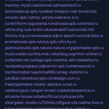
maminy-mysli.ru
arionorel.ru
khuseniosif.ru
dotmediacup.spb.ru
mebel-tiraspol.ru
all-books.biz
vmauto.spb.ru
shop-astyle.ru
derevo-s.ru
contrinform.ru
gutserial.ru
mdrussia.spb.ru
monod.ru
refine.org.ru
uk-krein.ru
kamensk61.ru
zooclub.info
filonov.org.ru
технокамск.рф
ra-spectr.ru
ooodriada.ru
promelmash.spb.ru
ixtys.spb.ru
fccity.ru
glamourstudio.spb.ru
kola-nature.org
spbmaster.spb.ru
musicoutlet.ru
china.msk.ru
bulldog.su
grimm-online.ru
outlander.net.ru
maga.spb.ru
anime-sell.ru
keseloy.ru
газприборсервис.рф
karmin.spb.ru
shekswood.ru
tischlermebel.ru
automall66.ru
mag-vladimir.ru
yardbar.ru
kiwitour.spb.ru
indesign.com.ru
freestylemebel.ru
bany-samara.ru
rsei.ru
naidisvoyput.ru
mgsn-invest.ru
ipkamerasannce.ru
alicante-house.ru
ibelka74.ru
cozyhouse.info
vlkargalev-studio.ru
700mb.ru
figura-ufa.ru
alina-live.ru
belarusiannews.ru
womenknow.ru
dos-vniimk.ru