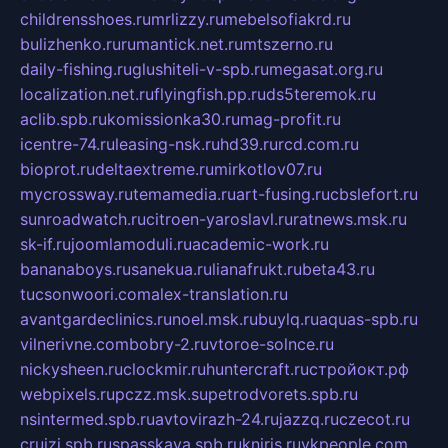
childrensshoes.ru
mrlizzy.ru
mebelsofiakrd.ru
bulizhenko.ru
rumantick.net.ru
mtszerno.ru
daily-fishing.ru
glushiteli-v-spb.ru
megasat.org.ru
localization.net.ru
flyingfish.pp.ru
ds5teremok.ru
aclib.spb.ru
komissionka30.ru
mag-profit.ru
icentre-74.ru
leasing-nsk.ru
hd39.ru
rcd.com.ru
bioprot.ru
deltaextreme.ru
mirkotlov07.ru
mycrossway.ru
temamedia.ru
art-fusing.ru
cbslefort.ru
sunroadwatch.ru
citroen-yaroslavl.ru
ratnews.msk.ru
sk-if.ru
joomlamoduli.ru
academic-work.ru
bananaboys.ru
sanekua.ru
lianafrukt.ru
beta43.ru
tucsonwoori.com
alex-translation.ru
avantgardeclinics.ru
noel.msk.ru
buylq.ru
aquas-spb.ru
vilnerivne.com
bobry-2.ru
vtoroe-solnce.ru
nickysheen.ru
clockmir.ru
huntercraft.ru
стройокт.рф
webpixels.ru
pczz.msk.su
petrodvorets.spb.ru
nsintermed.spb.ru
avtovirazh-24.ru
jazzq.ru
czecot.ru
cruizi.spb.ru
spasskaya.spb.ru
kniris.ru
vkpeople.com