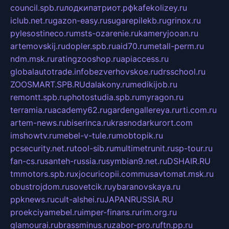
council.spb.ru
лодкипатриот.рф
kafekolizey.ru
iclub.net.ru
gazon-easy.ru
sugarepilekb.ru
grinox.ru
pylesostineco.ru
msts-ozarenie.ru
kameryjooan.ru
artemovskij.ru
dopler.spb.ru
aid70.ru
metall-perm.ru
ndm.msk.ru
ratingzooshop.ru
apiaccess.ru
globalautotrade.info
bezverhovskoe.ru
drsschool.ru
ZOOSMART.SPB.RU
dalakony.ru
medikijob.ru
remontt.spb.ru
photostudia.spb.ru
myragon.ru
terramia.ru
academy62.ru
gardengallereya.ru
rti.com.ru
artem-news.ru
biserinca.ru
krasnodarkurort.com
imshowtv.ru
mebel-v-tule.ru
mobtopik.ru
pcsecurity.net.ru
tool-sib.ru
multimetrunit.ru
sp-tour.ru
fan-cs.ru
santeh-russia.ru
symbian9.net.ru
DSHAIR.RU
tmmotors.spb.ru
xjocuricopii.com
musavtomat.msk.ru
obustrojdom.ru
sovetcik.ru
ybaranovskaya.ru
ppknews.ru
cult-alshei.ru
JAPANRUSSIA.RU
proekciyamebel.ru
imper-finans.ru
rim.org.ru
glamourai.ru
brassminus.ru
zabor-pro.ru
ftn.pp.ru