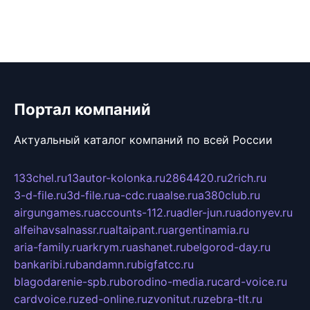
Портал компаний
Актуальный каталог компаний по всей России
133chel.ru
13autor-kolonka.ru
2864420.ru
2rich.ru
3-d-file.ru
3d-file.ru
a-cdc.ru
aalse.ru
a380club.ru
airgungames.ru
accounts-112.ru
adler-jun.ru
adonyev.ru
alfeihavsalnassr.ru
altaipant.ru
argentinamia.ru
aria-family.ru
arkrym.ru
ashanet.ru
belgorod-day.ru
bankaribi.ru
bandamn.ru
bigfatcc.ru
blagodarenie-spb.ru
borodino-media.ru
card-voice.ru
cardvoice.ru
zed-online.ru
zvonitut.ru
zebra-tlt.ru