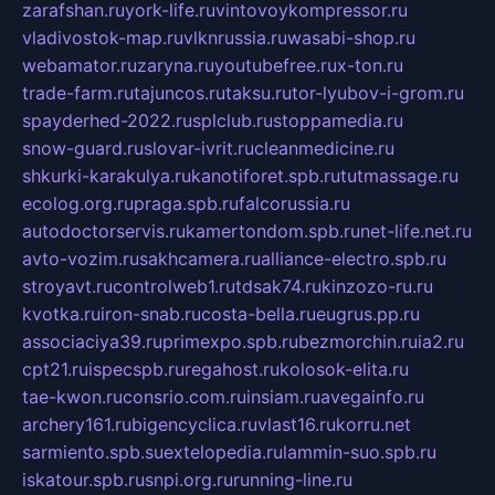
zarafshan.ru
york-life.ru
vintovoykompressor.ru
vladivostok-map.ru
vlknrussia.ru
wasabi-shop.ru
webamator.ru
zaryna.ru
youtubefree.ru
x-ton.ru
trade-farm.ru
tajuncos.ru
taksu.ru
tor-lyubov-i-grom.ru
spayderhed-2022.ru
splclub.ru
stoppamedia.ru
snow-guard.ru
slovar-ivrit.ru
cleanmedicine.ru
shkurki-karakulya.ru
kanotiforet.spb.ru
tutmassage.ru
ecolog.org.ru
praga.spb.ru
falcorussia.ru
autodoctorservis.ru
kamertondom.spb.ru
net-life.net.ru
avto-vozim.ru
sakhcamera.ru
alliance-electro.spb.ru
stroyavt.ru
controlweb1.ru
tdsak74.ru
kinzozo-ru.ru
kvotka.ru
iron-snab.ru
costa-bella.ru
eugrus.pp.ru
associaciya39.ru
primexpo.spb.ru
bezmorchin.ru
ia2.ru
cpt21.ru
ispecspb.ru
regahost.ru
kolosok-elita.ru
tae-kwon.ru
consrio.com.ru
insiam.ru
avegainfo.ru
archery161.ru
bigencyclica.ru
vlast16.ru
korru.net
sarmiento.spb.su
extelopedia.ru
lammin-suo.spb.ru
iskatour.spb.ru
snpi.org.ru
running-line.ru