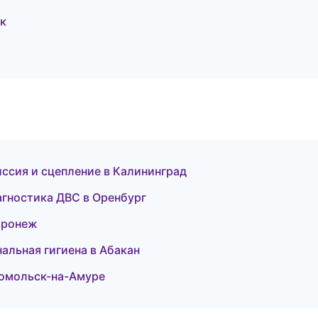
ск
иссия и сцепление в Калининград
агностика ДВС в Оренбург
Воронеж
альная гигиена в Абакан
сомольск-на-Амуре