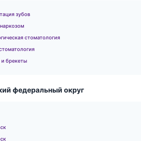
тация зубов
 наркозом
гическая стоматология
 стоматология
 и брекеты
ский федеральный округ
вск
вск