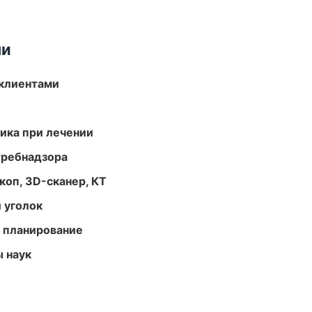
ми
 клиентами
тика при лечении
требнадзора
оп, 3D-сканер, КТ
 уголок
 планирование
ы наук