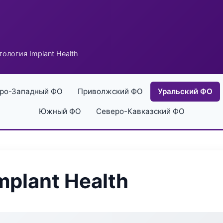
ология Implant Health
ро-Западный ФО
Приволжский ФО
Уральский ФО
Южный ФО
Северо-Кавказский ФО
plant Health