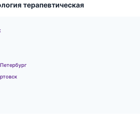
логия терапевтическая
к
-Петербург
артовск