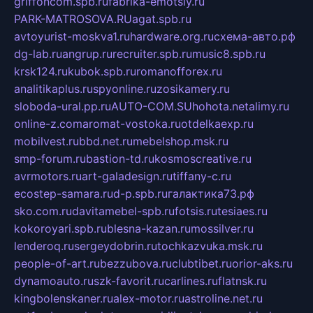
griffoncom.spb.ru
fabrika-emotsiy.ru
PARK-MATROSOVA.RU
agat.spb.ru
avtoyurist-moskva1.ru
hardware.org.ru
схема-авто.рф
dg-lab.ru
angrup.ru
recruiter.spb.ru
music8.spb.ru
krsk124.ru
kubok.spb.ru
romanofforex.ru
analitikaplus.ru
spyonline.ru
zosikamery.ru
sloboda-ural.pp.ru
AUTO-COM.SU
hohota.net
alimy.ru
online-z.com
aromat-vostoka.ru
otdelkaexp.ru
mobilvest.ru
bbd.net.ru
mebelshop.msk.ru
smp-forum.ru
bastion-td.ru
kosmoscreative.ru
avrmotors.ru
art-galadesign.ru
tiffany-c.ru
ecostep-samara.ru
d-p.spb.ru
галактика73.рф
sko.com.ru
davitamebel-spb.ru
fotsis.ru
tesiaes.ru
kokoroyari.spb.ru
blesna-kazan.ru
mossilver.ru
lenderoq.ru
sergeydobrin.ru
tochkazvuka.msk.ru
people-of-art.ru
bezzubova.ru
clubtibet.ru
orior-aks.ru
dynamoauto.ru
szk-favorit.ru
carlines.ru
flatnsk.ru
kingbolenskaner.ru
alex-motor.ru
astroline.net.ru