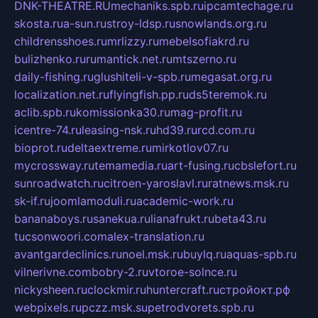
DNK-THEATRE.RU
mechaniks.spb.ru
ipcamtechage.ru
skosta.ru
a-sun.ru
stroy-ldsp.ru
snowlands.org.ru
childrensshoes.ru
mrlizzy.ru
mebelsofiakrd.ru
bulizhenko.ru
rumantick.net.ru
mtszerno.ru
daily-fishing.ru
glushiteli-v-spb.ru
megasat.org.ru
localization.net.ru
flyingfish.pp.ru
ds5teremok.ru
aclib.spb.ru
komissionka30.ru
mag-profit.ru
icentre-74.ru
leasing-nsk.ru
hd39.ru
rcd.com.ru
bioprot.ru
deltaextreme.ru
mirkotlov07.ru
mycrossway.ru
temamedia.ru
art-fusing.ru
cbslefort.ru
sunroadwatch.ru
citroen-yaroslavl.ru
ratnews.msk.ru
sk-if.ru
joomlamoduli.ru
academic-work.ru
bananaboys.ru
sanekua.ru
lianafrukt.ru
beta43.ru
tucsonwoori.com
alex-translation.ru
avantgardeclinics.ru
noel.msk.ru
buylq.ru
aquas-spb.ru
vilnerivne.com
bobry-2.ru
vtoroe-solnce.ru
nickysheen.ru
clockmir.ru
huntercraft.ru
стройокт.рф
webpixels.ru
pczz.msk.su
petrodvorets.spb.ru