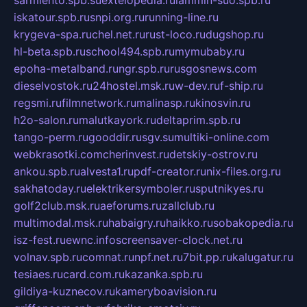
iskatour.spb.ru
snpi.org.ru
running-line.ru
krygeva-spa.ru
chel.net.ru
rust-loco.ru
dugshop.ru
hl-beta.spb.ru
school494.spb.ru
mymubaby.ru
epoha-metalband.ru
ngr.spb.ru
rusgosnews.com
dieselvostok.ru
24hostel.msk.ru
w-dev.ru
f-ship.ru
regsmi.ru
filmnetwork.ru
malinasp.ru
kinosvin.ru
h2o-salon.ru
malutkayork.ru
deltaprim.spb.ru
tango-perm.ru
gooddir.ru
sgv.su
multiki-online.com
webkrasotki.com
cherinvest.ru
detskiy-ostrov.ru
ankou.spb.ru
alvesta1.ru
pdf-creator.ru
nix-files.org.ru
sakhatoday.ru
elektrikersymboler.ru
sputnikyes.ru
golf2club.msk.ru
aeforums.ru
zallclub.ru
multimodal.msk.ru
habaigry.ru
haikko.ru
sobakopedia.ru
isz-fest.ru
ewnc.info
screensaver-clock.net.ru
volnav.spb.ru
comnat.ru
npf.net.ru
7bit.pp.ru
kalugatur.ru
tesiaes.ru
card.com.ru
kazanka.spb.ru
gildiya-kuznecov.ru
kameryboavision.ru