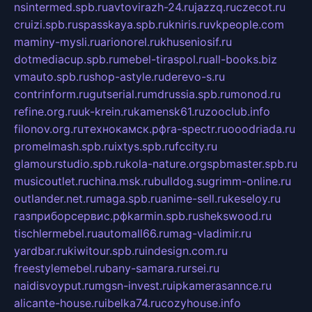
nsintermed.spb.ru
avtovirazh-24.ru
jazzq.ru
czecot.ru
cruizi.spb.ru
spasskaya.spb.ru
kniris.ru
vkpeople.com
maminy-mysli.ru
arionorel.ru
khuseniosif.ru
dotmediacup.spb.ru
mebel-tiraspol.ru
all-books.biz
vmauto.spb.ru
shop-astyle.ru
derevo-s.ru
contrinform.ru
gutserial.ru
mdrussia.spb.ru
monod.ru
refine.org.ru
uk-krein.ru
kamensk61.ru
zooclub.info
filonov.org.ru
технокамск.рф
ra-spectr.ru
ooodriada.ru
promelmash.spb.ru
ixtys.spb.ru
fccity.ru
glamourstudio.spb.ru
kola-nature.org
spbmaster.spb.ru
musicoutlet.ru
china.msk.ru
bulldog.su
grimm-online.ru
outlander.net.ru
maga.spb.ru
anime-sell.ru
keseloy.ru
газприборсервис.рф
karmin.spb.ru
shekswood.ru
tischlermebel.ru
automall66.ru
mag-vladimir.ru
yardbar.ru
kiwitour.spb.ru
indesign.com.ru
freestylemebel.ru
bany-samara.ru
rsei.ru
naidisvoyput.ru
mgsn-invest.ru
ipkamerasannce.ru
alicante-house.ru
ibelka74.ru
cozyhouse.info