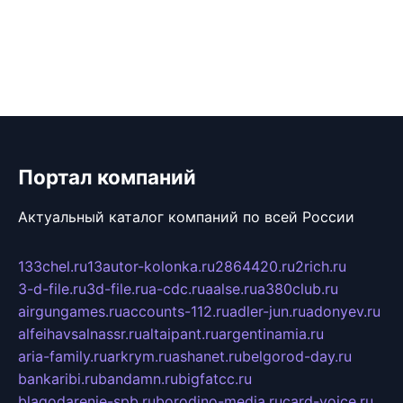
Портал компаний
Актуальный каталог компаний по всей России
133chel.ru
13autor-kolonka.ru
2864420.ru
2rich.ru
3-d-file.ru
3d-file.ru
a-cdc.ru
aalse.ru
a380club.ru
airgungames.ru
accounts-112.ru
adler-jun.ru
adonyev.ru
alfeihavsalnassr.ru
altaipant.ru
argentinamia.ru
aria-family.ru
arkrym.ru
ashanet.ru
belgorod-day.ru
bankaribi.ru
bandamn.ru
bigfatcc.ru
blagodarenie-spb.ru
borodino-media.ru
card-voice.ru