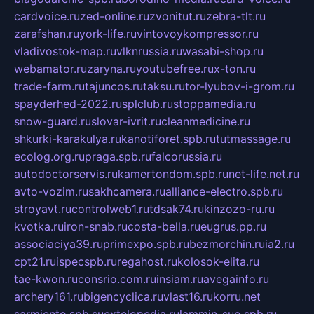
cardvoice.ru
zed-online.ru
zvonitut.ru
zebra-tlt.ru
zarafshan.ru
york-life.ru
vintovoykompressor.ru
vladivostok-map.ru
vlknrussia.ru
wasabi-shop.ru
webamator.ru
zaryna.ru
youtubefree.ru
x-ton.ru
trade-farm.ru
tajuncos.ru
taksu.ru
tor-lyubov-i-grom.ru
spayderhed-2022.ru
splclub.ru
stoppamedia.ru
snow-guard.ru
slovar-ivrit.ru
cleanmedicine.ru
shkurki-karakulya.ru
kanotiforet.spb.ru
tutmassage.ru
ecolog.org.ru
praga.spb.ru
falcorussia.ru
autodoctorservis.ru
kamertondom.spb.ru
net-life.net.ru
avto-vozim.ru
sakhcamera.ru
alliance-electro.spb.ru
stroyavt.ru
controlweb1.ru
tdsak74.ru
kinzozo-ru.ru
kvotka.ru
iron-snab.ru
costa-bella.ru
eugrus.pp.ru
associaciya39.ru
primexpo.spb.ru
bezmorchin.ru
ia2.ru
cpt21.ru
ispecspb.ru
regahost.ru
kolosok-elita.ru
tae-kwon.ru
consrio.com.ru
insiam.ru
avegainfo.ru
archery161.ru
bigencyclica.ru
vlast16.ru
korru.net
sarmiento.spb.su
extelopedia.ru
lammin-suo.spb.ru