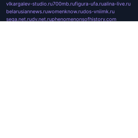
vlkargalev-studio.ru
700mb.ru
figura-ufa.ru
alina-live.ru
belarusiannews.ru
womenknow.ru
dos-vniimk.ru
sega.net.ru
dv.net.ru
phenomenonsofhistory.com
telesputnik.net.ru
wall.pp.ru
pylesosroidmi.ru
gtc-clan.ru
cligs.ru
bibikazap.ru
popova.org.ru
netwhistler.spb.ru
bellvil.ru
bonzon.ru
iss-vladik.ru
defiparis.net.ru
las-gryzas.ru
amku.ru
electednews.spb.ru
feather.org.ru
spar72.ru
tankiigri.ru
dominus.com.ru
ibtree.ru
sanykool.pp.ru
unixlib.org.ru
menatep.spb.ru
gartenterrassen.ru
printeka.ru
skvozilka.com.ru
parkovka-pub.ru
lovemobi.ru
art-ru.ru
emulatorz.com.ru
alucomp.com.ru
tatforum.com.ru
alternativa-profi.ru
dermakler.ru
artsurvey.ru
aredir.ru
khimspas.ru
centr-maxi.ru
2018r.ru
bort-stomer-defort.ru
professional2.ru
gibsons.ru
artselena.ru
art-pilot.ru
ingredient.spb.ru
npfpolimer.spb.ru
argentum.spb.ru
hom-edu.ru
af-num.ru
cashadvanceamericasev.org
trexp.spb.ru