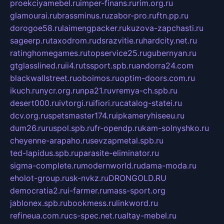
proekciyamebel.ru
imper-finans.ru
rim.org.ru
glamourai.ru
brassminus.ru
zabor-pro.ru
ftn.pp.ru
dorogoe58.ru
laimengpacker.ru
kuzova-zapchasti.ru
sageerp.ru
taxodrom.ru
dsrazvitie.ru
hardcity.net.ru
ratinghomegames.ru
topservice25.ru
gubernyan.ru
gtglasslined.ru
ii4.ru
tssport.spb.ru
andorra24.com
blackwallstreet.ru
oboimos.ru
optim-doors.com.ru
ikuch.ru
nycr.org.ru
npa21.ru
vremya-ch.spb.ru
desert000.ru
ivtorgi.ru
ifiori.ru
catalog-statei.ru
dcv.org.ru
spetsmaster174.ru
ipkameryhiseeu.ru
dum26.ru
ruspol.spb.ru
fr-opendp.ru
kam-solnyshko.ru
cheyenne-arapaho.ru
sevzapmetal.spb.ru
ted-lapidus.spb.ru
parasite-eliminator.ru
sigma-complete.ru
modernworld.ru
dama-moda.ru
eholot-group.ru
sk-nvkz.ru
DRONGOLD.RU
democratia2.ru
i-farmer.ru
mass-sport.org
jablonex.spb.ru
bookmess.ru
linkword.ru
refineua.com.ru
cs-spec.net.ru
altay-mebel.ru