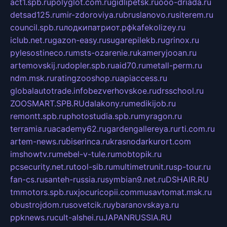
act1.spb.ru
polyglot.com.ru
gidlipetsk.ru
ooo-driada.ru
detsad125.ru
mir-zdoroviya.ru
bruslanovo.ru
siterem.ru
council.spb.ru
лодкипатриот.рф
kafekolizey.ru
iclub.net.ru
gazon-easy.ru
sugarepilekb.ru
grinox.ru
pylesostineco.ru
msts-ozarenie.ru
kameryjooan.ru
artemovskij.ru
dopler.spb.ru
aid70.ru
metall-perm.ru
ndm.msk.ru
ratingzooshop.ru
apiaccess.ru
globalautotrade.info
bezverhovskoe.ru
drsschool.ru
ZOOSMART.SPB.RU
dalakony.ru
medikijob.ru
remontt.spb.ru
photostudia.spb.ru
myragon.ru
terramia.ru
academy62.ru
gardengallereya.ru
rti.com.ru
artem-news.ru
biserinca.ru
krasnodarkurort.com
imshowtv.ru
mebel-v-tule.ru
mobtopik.ru
pcsecurity.net.ru
tool-sib.ru
multimetrunit.ru
sp-tour.ru
fan-cs.ru
santeh-russia.ru
symbian9.net.ru
DSHAIR.RU
tmmotors.spb.ru
xjocuricopii.com
musavtomat.msk.ru
obustrojdom.ru
sovetcik.ru
ybaranovskaya.ru
ppknews.ru
cult-alshei.ru
JAPANRUSSIA.RU