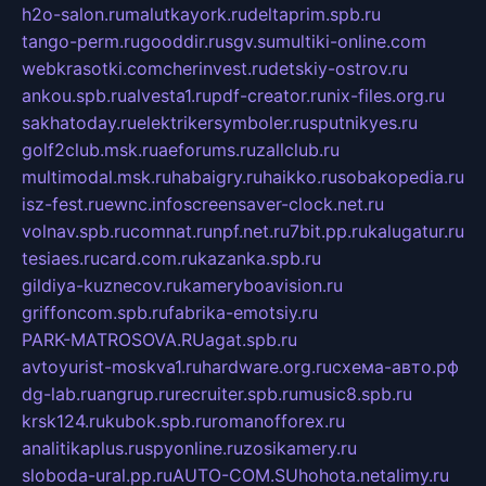
h2o-salon.ru
malutkayork.ru
deltaprim.spb.ru
tango-perm.ru
gooddir.ru
sgv.su
multiki-online.com
webkrasotki.com
cherinvest.ru
detskiy-ostrov.ru
ankou.spb.ru
alvesta1.ru
pdf-creator.ru
nix-files.org.ru
sakhatoday.ru
elektrikersymboler.ru
sputnikyes.ru
golf2club.msk.ru
aeforums.ru
zallclub.ru
multimodal.msk.ru
habaigry.ru
haikko.ru
sobakopedia.ru
isz-fest.ru
ewnc.info
screensaver-clock.net.ru
volnav.spb.ru
comnat.ru
npf.net.ru
7bit.pp.ru
kalugatur.ru
tesiaes.ru
card.com.ru
kazanka.spb.ru
gildiya-kuznecov.ru
kameryboavision.ru
griffoncom.spb.ru
fabrika-emotsiy.ru
PARK-MATROSOVA.RU
agat.spb.ru
avtoyurist-moskva1.ru
hardware.org.ru
схема-авто.рф
dg-lab.ru
angrup.ru
recruiter.spb.ru
music8.spb.ru
krsk124.ru
kubok.spb.ru
romanofforex.ru
analitikaplus.ru
spyonline.ru
zosikamery.ru
sloboda-ural.pp.ru
AUTO-COM.SU
hohota.net
alimy.ru