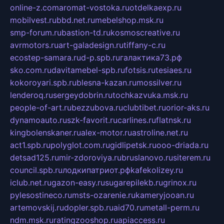
online-z.com
aromat-vostoka.ru
otdelkaexp.ru
mobilvest.ru
bbd.net.ru
mebelshop.msk.ru
smp-forum.ru
bastion-td.ru
kosmoscreative.ru
avrmotors.ru
art-galadesign.ru
tiffany-c.ru
ecostep-samara.ru
d-p.spb.ru
галактика73.рф
sko.com.ru
davitamebel-spb.ru
fotsis.ru
tesiaes.ru
kokoroyari.spb.ru
blesna-kazan.ru
mossilver.ru
lenderoq.ru
sergeydobrin.ru
tochkazvuka.msk.ru
people-of-art.ru
bezzubova.ru
clubtibet.ru
orior-aks.ru
dynamoauto.ru
szk-favorit.ru
carlines.ru
flatnsk.ru
kingbolenskaner.ru
alex-motor.ru
astroline.net.ru
act1.spb.ru
polyglot.com.ru
gidlipetsk.ru
ooo-driada.ru
detsad125.ru
mir-zdoroviya.ru
bruslanovo.ru
siterem.ru
council.spb.ru
лодкипатриот.рф
kafekolizey.ru
iclub.net.ru
gazon-easy.ru
sugarepilekb.ru
grinox.ru
pylesostineco.ru
msts-ozarenie.ru
kameryjooan.ru
artemovskij.ru
dopler.spb.ru
aid70.ru
metall-perm.ru
ndm.msk.ru
ratingzooshop.ru
apiaccess.ru