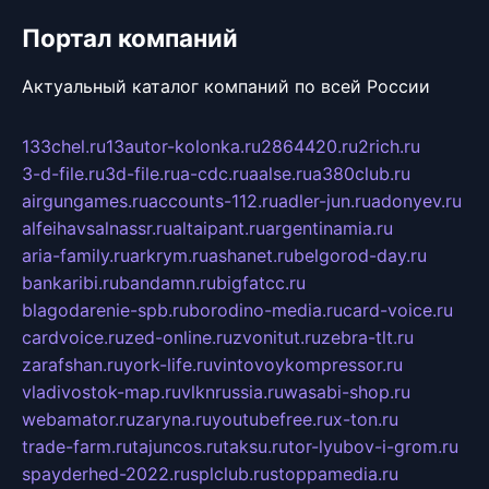
Портал компаний
Актуальный каталог компаний по всей России
133chel.ru
13autor-kolonka.ru
2864420.ru
2rich.ru
3-d-file.ru
3d-file.ru
a-cdc.ru
aalse.ru
a380club.ru
airgungames.ru
accounts-112.ru
adler-jun.ru
adonyev.ru
alfeihavsalnassr.ru
altaipant.ru
argentinamia.ru
aria-family.ru
arkrym.ru
ashanet.ru
belgorod-day.ru
bankaribi.ru
bandamn.ru
bigfatcc.ru
blagodarenie-spb.ru
borodino-media.ru
card-voice.ru
cardvoice.ru
zed-online.ru
zvonitut.ru
zebra-tlt.ru
zarafshan.ru
york-life.ru
vintovoykompressor.ru
vladivostok-map.ru
vlknrussia.ru
wasabi-shop.ru
webamator.ru
zaryna.ru
youtubefree.ru
x-ton.ru
trade-farm.ru
tajuncos.ru
taksu.ru
tor-lyubov-i-grom.ru
spayderhed-2022.ru
splclub.ru
stoppamedia.ru