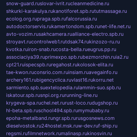
snow-guard.ru
slovar-ivrit.ru
cleanmedicine.ru
shkurki-karakulya.ru
kanotiforet.spb.ru
tutmassage.ru
ecolog.org.ru
praga.spb.ru
falcorussia.ru
autodoctorservis.ru
kamertondom.spb.ru
net-life.net.ru
avto-vozim.ru
sakhcamera.ru
alliance-electro.spb.ru
stroyavt.ru
controlweb1.ru
tdsak74.ru
kinzozo-ru.ru
kvotka.ru
iron-snab.ru
costa-bella.ru
eugrus.pp.ru
associaciya39.ru
primexpo.spb.ru
bezmorchin.ru
ia2.ru
cpt21.ru
ispecspb.ru
regahost.ru
kolosok-elita.ru
tae-kwon.ru
consrio.com.ru
insiam.ru
avegainfo.ru
archery161.ru
bigencyclica.ru
vlast16.ru
korru.net
sarmiento.spb.su
extelopedia.ru
lammin-suo.spb.ru
iskatour.spb.ru
snpi.org.ru
running-line.ru
krygeva-spa.ru
chel.net.ru
rust-loco.ru
dugshop.ru
hl-beta.spb.ru
school494.spb.ru
mymubaby.ru
epoha-metalband.ru
ngr.spb.ru
rusgosnews.com
dieselvostok.ru
24hostel.msk.ru
w-dev.ru
f-ship.ru
regsmi.ru
filmnetwork.ru
malinasp.ru
kinosvin.ru