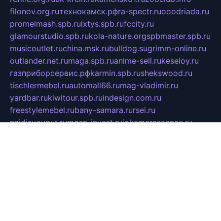
filonov.org.ru
технокамск.рф
ra-spectr.ru
ooodriada.ru
promelmash.spb.ru
ixtys.spb.ru
fccity.ru
glamourstudio.spb.ru
kola-nature.org
spbmaster.spb.ru
musicoutlet.ru
china.msk.ru
bulldog.su
grimm-online.ru
outlander.net.ru
maga.spb.ru
anime-sell.ru
keseloy.ru
газприборсервис.рф
karmin.spb.ru
shekswood.ru
tischlermebel.ru
automall66.ru
mag-vladimir.ru
yardbar.ru
kiwitour.spb.ru
indesign.com.ru
freestylemebel.ru
bany-samara.ru
rsei.ru
naidisvoyput.ru
mgsn-invest.ru
ipkamerasannce.ru
alicante-house.ru
ibelka74.ru
cozyhouse.info
vlkargalev-studio.ru
700mb.ru
figura-ufa.ru
alina-live.ru
belarusiannews.ru
womenknow.ru
dos-vniimk.ru
sega.net.ru
dv.net.ru
phenomenonsofhistory.com
telesputnik.net.ru
wall.pp.ru
pylesosroidmi.ru
gtc-clan.ru
cligs.ru
bibikazap.ru
popova.org.ru
netwhistler.spb.ru
bellvil.ru
bonzon.ru
iss-vladik.ru