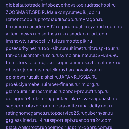
globalautotrade.info
bezverhovskoe.ru
drsschool.ru
ZOOSMART.SPB.RU
dalakony.ru
medikijob.ru
remontt.spb.ru
photostudia.spb.ru
myragon.ru
terramia.ru
academy62.ru
gardengallereya.ru
rti.com.ru
artem-news.ru
biserinca.ru
krasnodarkurort.com
imshowtv.ru
mebel-v-tule.ru
mobtopik.ru
pcsecurity.net.ru
tool-sib.ru
multimetrunit.ru
sp-tour.ru
fan-cs.ru
santeh-russia.ru
symbian9.net.ru
DSHAIR.RU
tmmotors.spb.ru
xjocuricopii.com
musavtomat.msk.ru
obustrojdom.ru
sovetcik.ru
ybaranovskaya.ru
ppknews.ru
cult-alshei.ru
JAPANRUSSIA.RU
proekciyamebel.ru
imper-finans.ru
rim.org.ru
glamourai.ru
brassminus.ru
zabor-pro.ru
ftn.pp.ru
dorogoe58.ru
laimengpacker.ru
kuzova-zapchasti.ru
sageerp.ru
taxodrom.ru
dsrazvitie.ru
hardcity.net.ru
ratinghomegames.ru
topservice25.ru
gubernyan.ru
gtglasslined.ru
ii4.ru
tssport.spb.ru
andorra24.com
blackwallstreet.ru
oboimos.ru
optim-doors.com.ru