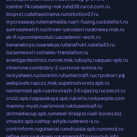
icentre-74.ru
leasing-nsk.ru
hd39.ru
rcd.com.ru
bioprot.ru
deltaextreme.ru
mirkotlov07.ru
mycrossway.ru
temamedia.ru
art-fusing.ru
cbslefort.ru
sunroadwatch.ru
citroen-yaroslavl.ru
ratnews.msk.ru
sk-if.ru
joomlamoduli.ru
academic-work.ru
bananaboys.ru
sanekua.ru
lianafrukt.ru
beta43.ru
tucsonwoori.com
alex-translation.ru
avantgardeclinics.ru
noel.msk.ru
buylq.ru
aquas-spb.ru
vilnerivne.com
bobry-2.ru
vtoroe-solnce.ru
nickysheen.ru
clockmir.ru
huntercraft.ru
стройокт.рф
webpixels.ru
pczz.msk.su
petrodvorets.spb.ru
nsintermed.spb.ru
avtovirazh-24.ru
jazzq.ru
czecot.ru
cruizi.spb.ru
spasskaya.spb.ru
kniris.ru
vkpeople.com
maminy-mysli.ru
arionorel.ru
khuseniosif.ru
dotmediacup.spb.ru
mebel-tiraspol.ru
all-books.biz
vmauto.spb.ru
shop-astyle.ru
derevo-s.ru
contrinform.ru
gutserial.ru
mdrussia.spb.ru
monod.ru
refine.org.ru
uk-krein.ru
kamensk61.ru
zooclub.info