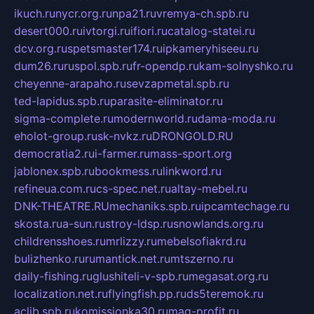
ikuch.ru
nycr.org.ru
npa21.ru
vremya-ch.spb.ru
desert000.ru
ivtorgi.ru
ifiori.ru
catalog-statei.ru
dcv.org.ru
spetsmaster174.ru
ipkameryhiseeu.ru
dum26.ru
ruspol.spb.ru
fr-opendp.ru
kam-solnyshko.ru
cheyenne-arapaho.ru
sevzapmetal.spb.ru
ted-lapidus.spb.ru
parasite-eliminator.ru
sigma-complete.ru
modernworld.ru
dama-moda.ru
eholot-group.ru
sk-nvkz.ru
DRONGOLD.RU
democratia2.ru
i-farmer.ru
mass-sport.org
jablonex.spb.ru
bookmess.ru
linkword.ru
refineua.com.ru
cs-spec.net.ru
altay-mebel.ru
DNK-THEATRE.RU
mechaniks.spb.ru
ipcamtechage.ru
skosta.ru
a-sun.ru
stroy-ldsp.ru
snowlands.org.ru
childrensshoes.ru
mrlizzy.ru
mebelsofiakrd.ru
bulizhenko.ru
rumantick.net.ru
mtszerno.ru
daily-fishing.ru
glushiteli-v-spb.ru
megasat.org.ru
localization.net.ru
flyingfish.pp.ru
ds5teremok.ru
aclib.spb.ru
komissionka30.ru
mag-profit.ru