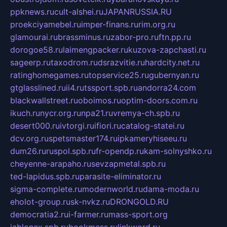
ppknews.ru
cult-alshei.ru
JAPANRUSSIA.RU
proekciyamebel.ru
imper-finans.ru
rim.org.ru
glamourai.ru
brassminus.ru
zabor-pro.ru
ftn.pp.ru
dorogoe58.ru
laimengpacker.ru
kuzova-zapchasti.ru
sageerp.ru
taxodrom.ru
dsrazvitie.ru
hardcity.net.ru
ratinghomegames.ru
topservice25.ru
gubernyan.ru
gtglasslined.ru
ii4.ru
tssport.spb.ru
andorra24.com
blackwallstreet.ru
oboimos.ru
optim-doors.com.ru
ikuch.ru
nycr.org.ru
npa21.ru
vremya-ch.spb.ru
desert000.ru
ivtorgi.ru
ifiori.ru
catalog-statei.ru
dcv.org.ru
spetsmaster174.ru
ipkameryhiseeu.ru
dum26.ru
ruspol.spb.ru
fr-opendp.ru
kam-solnyshko.ru
cheyenne-arapaho.ru
sevzapmetal.spb.ru
ted-lapidus.spb.ru
parasite-eliminator.ru
sigma-complete.ru
modernworld.ru
dama-moda.ru
eholot-group.ru
sk-nvkz.ru
DRONGOLD.RU
democratia2.ru
i-farmer.ru
mass-sport.org
jablonex.spb.ru
bookmess.ru
linkword.ru