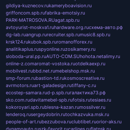
gildiya-kuznecov.ru
kameryboavision.ru
griffoncom.spb.ru
fabrika-emotsiy.ru
PARK-MATROSOVA.RU
agat.spb.ru
avtoyurist-moskva1.ru
hardware.org.ru
схема-авто.рф
dg-lab.ru
angrup.ru
recruiter.spb.ru
music8.spb.ru
krsk124.ru
kubok.spb.ru
romanofforex.ru
analitikaplus.ru
spyonline.ru
zosikamery.ru
sloboda-ural.pp.ru
AUTO-COM.SU
hohota.net
alimy.ru
online-z.com
aromat-vostoka.ru
otdelkaexp.ru
mobilvest.ru
bbd.net.ru
mebelshop.msk.ru
smp-forum.ru
bastion-td.ru
kosmoscreative.ru
avrmotors.ru
art-galadesign.ru
tiffany-c.ru
ecostep-samara.ru
d-p.spb.ru
галактика73.рф
sko.com.ru
davitamebel-spb.ru
fotsis.ru
tesiaes.ru
kokoroyari.spb.ru
blesna-kazan.ru
mossilver.ru
lenderoq.ru
sergeydobrin.ru
tochkazvuka.msk.ru
people-of-art.ru
bezzubova.ru
clubtibet.ru
orior-aks.ru
dynamoauto.ru
szk-favorit.ru
carlines.ru
flatnsk.ru