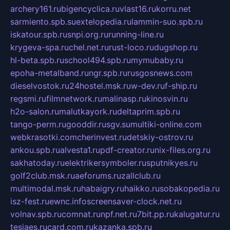
archery161.ru
bigencyclica.ru
vlast16.ru
korru.net
sarmiento.spb.su
extelopedia.ru
lammin-suo.spb.ru
iskatour.spb.ru
snpi.org.ru
running-line.ru
krygeva-spa.ru
chel.net.ru
rust-loco.ru
dugshop.ru
hl-beta.spb.ru
school494.spb.ru
mymubaby.ru
epoha-metalband.ru
ngr.spb.ru
rusgosnews.com
dieselvostok.ru
24hostel.msk.ru
w-dev.ru
f-ship.ru
regsmi.ru
filmnetwork.ru
malinasp.ru
kinosvin.ru
h2o-salon.ru
malutkayork.ru
deltaprim.spb.ru
tango-perm.ru
gooddir.ru
sgv.su
multiki-online.com
webkrasotki.com
cherinvest.ru
detskiy-ostrov.ru
ankou.spb.ru
alvesta1.ru
pdf-creator.ru
nix-files.org.ru
sakhatoday.ru
elektrikersymboler.ru
sputnikyes.ru
golf2club.msk.ru
aeforums.ru
zallclub.ru
multimodal.msk.ru
habaigry.ru
haikko.ru
sobakopedia.ru
isz-fest.ru
ewnc.info
screensaver-clock.net.ru
volnav.spb.ru
comnat.ru
npf.net.ru
7bit.pp.ru
kalugatur.ru
tesiaes.ru
card.com.ru
kazanka.spb.ru