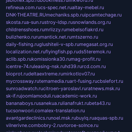
refineua.com.ru
cs-spec.net.ru
altay-mebel.ru
DNK-THEATRE.RU
mechaniks.spb.ru
ipcamtechage.ru
skosta.ru
a-sun.ru
stroy-ldsp.ru
snowlands.org.ru
childrensshoes.ru
mrlizzy.ru
mebelsofiakrd.ru
bulizhenko.ru
rumantick.net.ru
mtszerno.ru
daily-fishing.ru
glushiteli-v-spb.ru
megasat.org.ru
localization.net.ru
flyingfish.pp.ru
ds5teremok.ru
aclib.spb.ru
komissionka30.ru
mag-profit.ru
icentre-74.ru
leasing-nsk.ru
hd39.ru
rcd.com.ru
bioprot.ru
deltaextreme.ru
mirkotlov07.ru
mycrossway.ru
temamedia.ru
art-fusing.ru
cbslefort.ru
sunroadwatch.ru
citroen-yaroslavl.ru
ratnews.msk.ru
sk-if.ru
joomlamoduli.ru
academic-work.ru
bananaboys.ru
sanekua.ru
lianafrukt.ru
beta43.ru
tucsonwoori.com
alex-translation.ru
avantgardeclinics.ru
noel.msk.ru
buylq.ru
aquas-spb.ru
vilnerivne.com
bobry-2.ru
vtoroe-solnce.ru