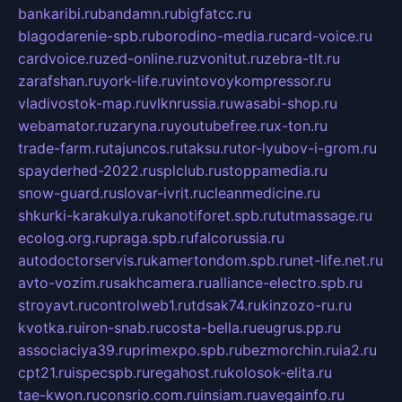
bankaribi.ru
bandamn.ru
bigfatcc.ru
blagodarenie-spb.ru
borodino-media.ru
card-voice.ru
cardvoice.ru
zed-online.ru
zvonitut.ru
zebra-tlt.ru
zarafshan.ru
york-life.ru
vintovoykompressor.ru
vladivostok-map.ru
vlknrussia.ru
wasabi-shop.ru
webamator.ru
zaryna.ru
youtubefree.ru
x-ton.ru
trade-farm.ru
tajuncos.ru
taksu.ru
tor-lyubov-i-grom.ru
spayderhed-2022.ru
splclub.ru
stoppamedia.ru
snow-guard.ru
slovar-ivrit.ru
cleanmedicine.ru
shkurki-karakulya.ru
kanotiforet.spb.ru
tutmassage.ru
ecolog.org.ru
praga.spb.ru
falcorussia.ru
autodoctorservis.ru
kamertondom.spb.ru
net-life.net.ru
avto-vozim.ru
sakhcamera.ru
alliance-electro.spb.ru
stroyavt.ru
controlweb1.ru
tdsak74.ru
kinzozo-ru.ru
kvotka.ru
iron-snab.ru
costa-bella.ru
eugrus.pp.ru
associaciya39.ru
primexpo.spb.ru
bezmorchin.ru
ia2.ru
cpt21.ru
ispecspb.ru
regahost.ru
kolosok-elita.ru
tae-kwon.ru
consrio.com.ru
insiam.ru
avegainfo.ru