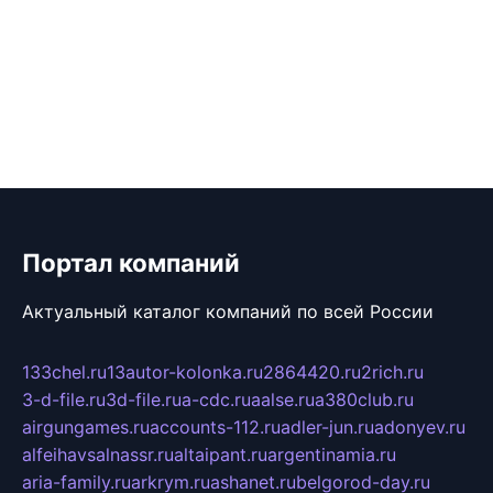
Портал компаний
Актуальный каталог компаний по всей России
133chel.ru
13autor-kolonka.ru
2864420.ru
2rich.ru
3-d-file.ru
3d-file.ru
a-cdc.ru
aalse.ru
a380club.ru
airgungames.ru
accounts-112.ru
adler-jun.ru
adonyev.ru
alfeihavsalnassr.ru
altaipant.ru
argentinamia.ru
aria-family.ru
arkrym.ru
ashanet.ru
belgorod-day.ru