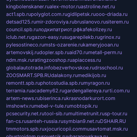
kingbolenskaner.ru
alex-motor.ru
astroline.net.ru
act1.spb.ru
polyglot.com.ru
gidlipetsk.ru
ooo-driada.ru
detsad125.ru
mir-zdoroviya.ru
bruslanovo.ru
siterem.ru
council.spb.ru
лодкипатриот.рф
kafekolizey.ru
iclub.net.ru
gazon-easy.ru
sugarepilekb.ru
grinox.ru
pylesostineco.ru
msts-ozarenie.ru
kameryjooan.ru
artemovskij.ru
dopler.spb.ru
aid70.ru
metall-perm.ru
ndm.msk.ru
ratingzooshop.ru
apiaccess.ru
globalautotrade.info
bezverhovskoe.ru
drsschool.ru
ZOOSMART.SPB.RU
dalakony.ru
medikijob.ru
remontt.spb.ru
photostudia.spb.ru
myragon.ru
terramia.ru
academy62.ru
gardengallereya.ru
rti.com.ru
artem-news.ru
biserinca.ru
krasnodarkurort.com
imshowtv.ru
mebel-v-tule.ru
mobtopik.ru
pcsecurity.net.ru
tool-sib.ru
multimetrunit.ru
sp-tour.ru
fan-cs.ru
santeh-russia.ru
symbian9.net.ru
DSHAIR.RU
tmmotors.spb.ru
xjocuricopii.com
musavtomat.msk.ru
obustrojdom.ru
sovetcik.ru
ybaranovskaya.ru