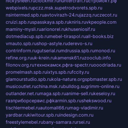
nickysheen.ru
clockmir.ru
huntercraft.ru
стройокт.рф
webpixels.ru
pczz.msk.su
petrodvorets.spb.ru
nsintermed.spb.ru
avtovirazh-24.ru
jazzq.ru
czecot.ru
cruizi.spb.ru
spasskaya.spb.ru
kniris.ru
vkpeople.com
maminy-mysli.ru
arionorel.ru
khuseniosif.ru
dotmediacup.spb.ru
mebel-tiraspol.ru
all-books.biz
vmauto.spb.ru
shop-astyle.ru
derevo-s.ru
contrinform.ru
gutserial.ru
mdrussia.spb.ru
monod.ru
refine.org.ru
uk-krein.ru
kamensk61.ru
zooclub.info
filonov.org.ru
технокамск.рф
ra-spectr.ru
ooodriada.ru
promelmash.spb.ru
ixtys.spb.ru
fccity.ru
glamourstudio.spb.ru
kola-nature.org
spbmaster.spb.ru
musicoutlet.ru
china.msk.ru
bulldog.su
grimm-online.ru
outlander.net.ru
maga.spb.ru
anime-sell.ru
keseloy.ru
газприборсервис.рф
karmin.spb.ru
shekswood.ru
tischlermebel.ru
automall66.ru
mag-vladimir.ru
yardbar.ru
kiwitour.spb.ru
indesign.com.ru
freestylemebel.ru
bany-samara.ru
rsei.ru