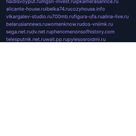
naidisvoyput.ru
mgsn-invest.ru
ipkamerasannce.ru
alicante-house.ru
ibelka74.ru
cozyhouse.info
vlkargalev-studio.ru
700mb.ru
figura-ufa.ru
alina-live.ru
belarusiannews.ru
womenknow.ru
dos-vniimk.ru
sega.net.ru
dv.net.ru
phenomenonsofhistory.com
telesputnik.net.ru
wall.pp.ru
pylesosroidmi.ru
gtc-clan.ru
cligs.ru
bibikazap.ru
popova.org.ru
netwhistler.spb.ru
bellvil.ru
bonzon.ru
iss-vladik.ru
defiparis.net.ru
las-gryzas.ru
amku.ru
electednews.spb.ru
feather.org.ru
spar72.ru
tankiigri.ru
dominus.com.ru
ibtree.ru
sanykool.pp.ru
unixlib.org.ru
menatep.spb.ru
gartenterrassen.ru
printeka.ru
skvozilka.com.ru
parkovka-pub.ru
lovemobi.ru
art-ru.ru
emulatorz.com.ru
alucomp.com.ru
tatforum.com.ru
alternativa-profi.ru
dermakler.ru
artsurvey.ru
aredir.ru
khimspas.ru
centr-maxi.ru
2018r.ru
bort-stomer-defort.ru
professional2.ru
gibsons.ru
artselena.ru
art-pilot.ru
ingredient.spb.ru