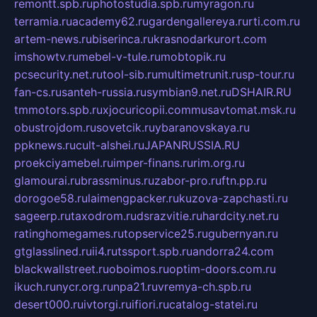
remontt.spb.ru
photostudia.spb.ru
myragon.ru
terramia.ru
academy62.ru
gardengallereya.ru
rti.com.ru
artem-news.ru
biserinca.ru
krasnodarkurort.com
imshowtv.ru
mebel-v-tule.ru
mobtopik.ru
pcsecurity.net.ru
tool-sib.ru
multimetrunit.ru
sp-tour.ru
fan-cs.ru
santeh-russia.ru
symbian9.net.ru
DSHAIR.RU
tmmotors.spb.ru
xjocuricopii.com
musavtomat.msk.ru
obustrojdom.ru
sovetcik.ru
ybaranovskaya.ru
ppknews.ru
cult-alshei.ru
JAPANRUSSIA.RU
proekciyamebel.ru
imper-finans.ru
rim.org.ru
glamourai.ru
brassminus.ru
zabor-pro.ru
ftn.pp.ru
dorogoe58.ru
laimengpacker.ru
kuzova-zapchasti.ru
sageerp.ru
taxodrom.ru
dsrazvitie.ru
hardcity.net.ru
ratinghomegames.ru
topservice25.ru
gubernyan.ru
gtglasslined.ru
ii4.ru
tssport.spb.ru
andorra24.com
blackwallstreet.ru
oboimos.ru
optim-doors.com.ru
ikuch.ru
nycr.org.ru
npa21.ru
vremya-ch.spb.ru
desert000.ru
ivtorgi.ru
ifiori.ru
catalog-statei.ru