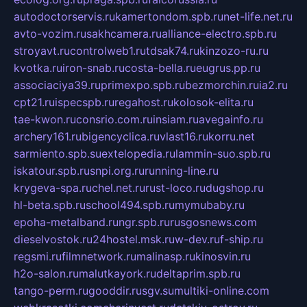
autodoctorservis.ru
kamertondom.spb.ru
net-life.net.ru
avto-vozim.ru
sakhcamera.ru
alliance-electro.spb.ru
stroyavt.ru
controlweb1.ru
tdsak74.ru
kinzozo-ru.ru
kvotka.ru
iron-snab.ru
costa-bella.ru
eugrus.pp.ru
associaciya39.ru
primexpo.spb.ru
bezmorchin.ru
ia2.ru
cpt21.ru
ispecspb.ru
regahost.ru
kolosok-elita.ru
tae-kwon.ru
consrio.com.ru
insiam.ru
avegainfo.ru
archery161.ru
bigencyclica.ru
vlast16.ru
korru.net
sarmiento.spb.su
extelopedia.ru
lammin-suo.spb.ru
iskatour.spb.ru
snpi.org.ru
running-line.ru
krygeva-spa.ru
chel.net.ru
rust-loco.ru
dugshop.ru
hl-beta.spb.ru
school494.spb.ru
mymubaby.ru
epoha-metalband.ru
ngr.spb.ru
rusgosnews.com
dieselvostok.ru
24hostel.msk.ru
w-dev.ru
f-ship.ru
regsmi.ru
filmnetwork.ru
malinasp.ru
kinosvin.ru
h2o-salon.ru
malutkayork.ru
deltaprim.spb.ru
tango-perm.ru
gooddir.ru
sgv.su
multiki-online.com