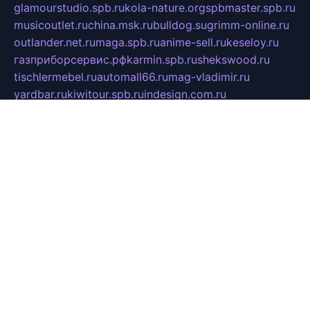
glamourstudio.spb.ru
kola-nature.org
spbmaster.spb.ru
musicoutlet.ru
china.msk.ru
bulldog.su
grimm-online.ru
outlander.net.ru
maga.spb.ru
anime-sell.ru
keseloy.ru
газприборсервис.рф
karmin.spb.ru
shekswood.ru
tischlermebel.ru
automall66.ru
mag-vladimir.ru
yardbar.ru
kiwitour.spb.ru
indesign.com.ru
freestylemebel.ru
bany-samara.ru
rsei.ru
naidisvoyput.ru
mgsn-invest.ru
ipkamerasannce.ru
alicante-house.ru
ibelka74.ru
cozyhouse.info
vlkargalev-studio.ru
700mb.ru
figura-ufa.ru
alina-live.ru
belarusiannews.ru
womenknow.ru
dos-vniimk.ru
sega.net.ru
dv.net.ru
phenomenonsofhistory.com
telesputnik.net.ru
wall.pp.ru
pylesosroidmi.ru
gtc-clan.ru
cligs.ru
bibikazap.ru
popova.org.ru
netwhistler.spb.ru
bellvil.ru
bonzon.ru
iss-vladik.ru
defiparis.net.ru
las-gryzas.ru
amku.ru
electednews.spb.ru
feather.org.ru
spar72.ru
tankiigri.ru
dominus.com.ru
ibtree.ru
sanykool.pp.ru
unixlib.org.ru