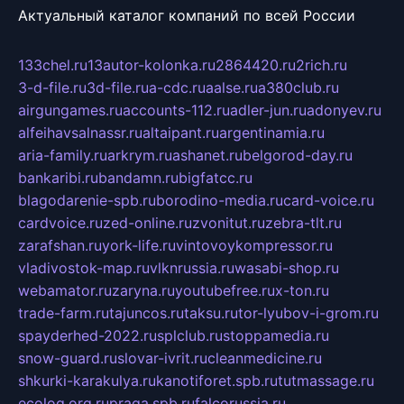
Актуальный каталог компаний по всей России
133chel.ru
13autor-kolonka.ru
2864420.ru
2rich.ru
3-d-file.ru
3d-file.ru
a-cdc.ru
aalse.ru
a380club.ru
airgungames.ru
accounts-112.ru
adler-jun.ru
adonyev.ru
alfeihavsalnassr.ru
altaipant.ru
argentinamia.ru
aria-family.ru
arkrym.ru
ashanet.ru
belgorod-day.ru
bankaribi.ru
bandamn.ru
bigfatcc.ru
blagodarenie-spb.ru
borodino-media.ru
card-voice.ru
cardvoice.ru
zed-online.ru
zvonitut.ru
zebra-tlt.ru
zarafshan.ru
york-life.ru
vintovoykompressor.ru
vladivostok-map.ru
vlknrussia.ru
wasabi-shop.ru
webamator.ru
zaryna.ru
youtubefree.ru
x-ton.ru
trade-farm.ru
tajuncos.ru
taksu.ru
tor-lyubov-i-grom.ru
spayderhed-2022.ru
splclub.ru
stoppamedia.ru
snow-guard.ru
slovar-ivrit.ru
cleanmedicine.ru
shkurki-karakulya.ru
kanotiforet.spb.ru
tutmassage.ru
ecolog.org.ru
praga.spb.ru
falcorussia.ru