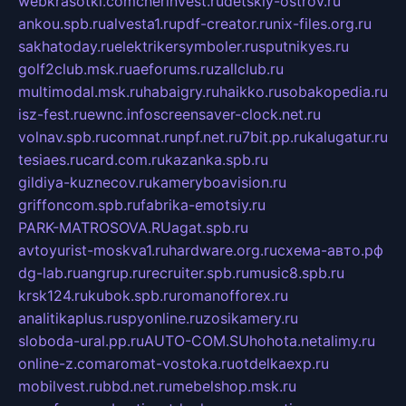
webkrasotki.com
cherinvest.ru
detskiy-ostrov.ru
ankou.spb.ru
alvesta1.ru
pdf-creator.ru
nix-files.org.ru
sakhatoday.ru
elektrikersymboler.ru
sputnikyes.ru
golf2club.msk.ru
aeforums.ru
zallclub.ru
multimodal.msk.ru
habaigry.ru
haikko.ru
sobakopedia.ru
isz-fest.ru
ewnc.info
screensaver-clock.net.ru
volnav.spb.ru
comnat.ru
npf.net.ru
7bit.pp.ru
kalugatur.ru
tesiaes.ru
card.com.ru
kazanka.spb.ru
gildiya-kuznecov.ru
kameryboavision.ru
griffoncom.spb.ru
fabrika-emotsiy.ru
PARK-MATROSOVA.RU
agat.spb.ru
avtoyurist-moskva1.ru
hardware.org.ru
схема-авто.рф
dg-lab.ru
angrup.ru
recruiter.spb.ru
music8.spb.ru
krsk124.ru
kubok.spb.ru
romanofforex.ru
analitikaplus.ru
spyonline.ru
zosikamery.ru
sloboda-ural.pp.ru
AUTO-COM.SU
hohota.net
alimy.ru
online-z.com
aromat-vostoka.ru
otdelkaexp.ru
mobilvest.ru
bbd.net.ru
mebelshop.msk.ru