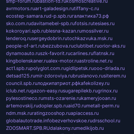
smp-forum.ru
bastion-td.ru
kosmoscreative.ru
avrmotors.ru
art-galadesign.ru
tiffany-c.ru
ecostep-samara.ru
d-p.spb.ru
галактика73.рф
sko.com.ru
davitamebel-spb.ru
fotsis.ru
tesiaes.ru
kokoroyari.spb.ru
blesna-kazan.ru
mossilver.ru
lenderoq.ru
sergeydobrin.ru
tochkazvuka.msk.ru
people-of-art.ru
bezzubova.ru
clubtibet.ru
orior-aks.ru
dynamoauto.ru
szk-favorit.ru
carlines.ru
flatnsk.ru
kingbolenskaner.ru
alex-motor.ru
astroline.net.ru
act1.spb.ru
polyglot.com.ru
gidlipetsk.ru
ooo-driada.ru
detsad125.ru
mir-zdoroviya.ru
bruslanovo.ru
siterem.ru
council.spb.ru
лодкипатриот.рф
kafekolizey.ru
iclub.net.ru
gazon-easy.ru
sugarepilekb.ru
grinox.ru
pylesostineco.ru
msts-ozarenie.ru
kameryjooan.ru
artemovskij.ru
dopler.spb.ru
aid70.ru
metall-perm.ru
ndm.msk.ru
ratingzooshop.ru
apiaccess.ru
globalautotrade.info
bezverhovskoe.ru
drsschool.ru
ZOOSMART.SPB.RU
dalakony.ru
medikijob.ru