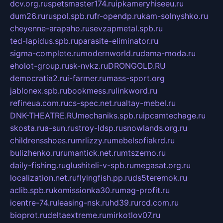
dcv.org.ru
spetsmaster174.ru
ipkameryhiseeu.ru
dum26.ru
ruspol.spb.ru
fr-opendp.ru
kam-solnyshko.ru
cheyenne-arapaho.ru
sevzapmetal.spb.ru
ted-lapidus.spb.ru
parasite-eliminator.ru
sigma-complete.ru
modernworld.ru
dama-moda.ru
eholot-group.ru
sk-nvkz.ru
DRONGOLD.RU
democratia2.ru
i-farmer.ru
mass-sport.org
jablonex.spb.ru
bookmess.ru
linkword.ru
refineua.com.ru
cs-spec.net.ru
altay-mebel.ru
DNK-THEATRE.RU
mechaniks.spb.ru
ipcamtechage.ru
skosta.ru
a-sun.ru
stroy-ldsp.ru
snowlands.org.ru
childrensshoes.ru
mrlizzy.ru
mebelsofiakrd.ru
bulizhenko.ru
rumantick.net.ru
mtszerno.ru
daily-fishing.ru
glushiteli-v-spb.ru
megasat.org.ru
localization.net.ru
flyingfish.pp.ru
ds5teremok.ru
aclib.spb.ru
komissionka30.ru
mag-profit.ru
icentre-74.ru
leasing-nsk.ru
hd39.ru
rcd.com.ru
bioprot.ru
deltaextreme.ru
mirkotlov07.ru