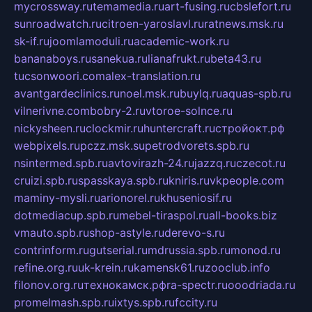
mycrossway.ru
temamedia.ru
art-fusing.ru
cbslefort.ru
sunroadwatch.ru
citroen-yaroslavl.ru
ratnews.msk.ru
sk-if.ru
joomlamoduli.ru
academic-work.ru
bananaboys.ru
sanekua.ru
lianafrukt.ru
beta43.ru
tucsonwoori.com
alex-translation.ru
avantgardeclinics.ru
noel.msk.ru
buylq.ru
aquas-spb.ru
vilnerivne.com
bobry-2.ru
vtoroe-solnce.ru
nickysheen.ru
clockmir.ru
huntercraft.ru
стройокт.рф
webpixels.ru
pczz.msk.su
petrodvorets.spb.ru
nsintermed.spb.ru
avtovirazh-24.ru
jazzq.ru
czecot.ru
cruizi.spb.ru
spasskaya.spb.ru
kniris.ru
vkpeople.com
maminy-mysli.ru
arionorel.ru
khuseniosif.ru
dotmediacup.spb.ru
mebel-tiraspol.ru
all-books.biz
vmauto.spb.ru
shop-astyle.ru
derevo-s.ru
contrinform.ru
gutserial.ru
mdrussia.spb.ru
monod.ru
refine.org.ru
uk-krein.ru
kamensk61.ru
zooclub.info
filonov.org.ru
технокамск.рф
ra-spectr.ru
ooodriada.ru
promelmash.spb.ru
ixtys.spb.ru
fccity.ru