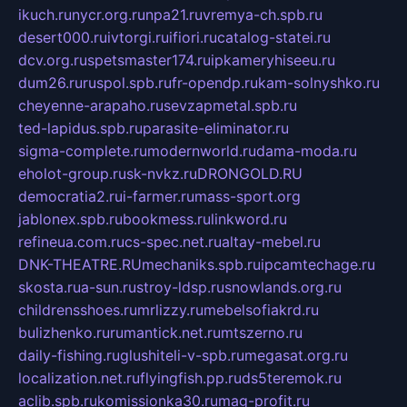
ikuch.ru
nycr.org.ru
npa21.ru
vremya-ch.spb.ru
desert000.ru
ivtorgi.ru
ifiori.ru
catalog-statei.ru
dcv.org.ru
spetsmaster174.ru
ipkameryhiseeu.ru
dum26.ru
ruspol.spb.ru
fr-opendp.ru
kam-solnyshko.ru
cheyenne-arapaho.ru
sevzapmetal.spb.ru
ted-lapidus.spb.ru
parasite-eliminator.ru
sigma-complete.ru
modernworld.ru
dama-moda.ru
eholot-group.ru
sk-nvkz.ru
DRONGOLD.RU
democratia2.ru
i-farmer.ru
mass-sport.org
jablonex.spb.ru
bookmess.ru
linkword.ru
refineua.com.ru
cs-spec.net.ru
altay-mebel.ru
DNK-THEATRE.RU
mechaniks.spb.ru
ipcamtechage.ru
skosta.ru
a-sun.ru
stroy-ldsp.ru
snowlands.org.ru
childrensshoes.ru
mrlizzy.ru
mebelsofiakrd.ru
bulizhenko.ru
rumantick.net.ru
mtszerno.ru
daily-fishing.ru
glushiteli-v-spb.ru
megasat.org.ru
localization.net.ru
flyingfish.pp.ru
ds5teremok.ru
aclib.spb.ru
komissionka30.ru
mag-profit.ru