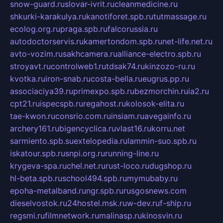
snow-guard.ru
slovar-ivrit.ru
cleanmedicine.ru
shkurki-karakulya.ru
kanotiforet.spb.ru
tutmassage.ru
ecolog.org.ru
praga.spb.ru
falcorussia.ru
autodoctorservis.ru
kamertondom.spb.ru
net-life.net.ru
avto-vozim.ru
sakhcamera.ru
alliance-electro.spb.ru
stroyavt.ru
controlweb1.ru
tdsak74.ru
kinzozo-ru.ru
kvotka.ru
iron-snab.ru
costa-bella.ru
eugrus.pp.ru
associaciya39.ru
primexpo.spb.ru
bezmorchin.ru
ia2.ru
cpt21.ru
ispecspb.ru
regahost.ru
kolosok-elita.ru
tae-kwon.ru
consrio.com.ru
insiam.ru
avegainfo.ru
archery161.ru
bigencyclica.ru
vlast16.ru
korru.net
sarmiento.spb.su
extelopedia.ru
lammin-suo.spb.ru
iskatour.spb.ru
snpi.org.ru
running-line.ru
krygeva-spa.ru
chel.net.ru
rust-loco.ru
dugshop.ru
hl-beta.spb.ru
school494.spb.ru
mymubaby.ru
epoha-metalband.ru
ngr.spb.ru
rusgosnews.com
dieselvostok.ru
24hostel.msk.ru
w-dev.ru
f-ship.ru
regsmi.ru
filmnetwork.ru
malinasp.ru
kinosvin.ru