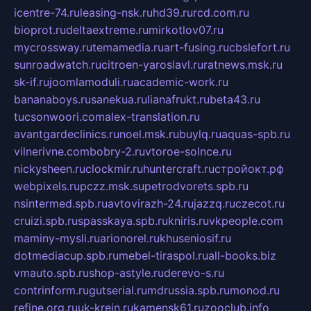
icentre-74.ru
leasing-nsk.ru
hd39.ru
rcd.com.ru
bioprot.ru
deltaextreme.ru
mirkotlov07.ru
mycrossway.ru
temamedia.ru
art-fusing.ru
cbslefort.ru
sunroadwatch.ru
citroen-yaroslavl.ru
ratnews.msk.ru
sk-if.ru
joomlamoduli.ru
academic-work.ru
bananaboys.ru
sanekua.ru
lianafrukt.ru
beta43.ru
tucsonwoori.com
alex-translation.ru
avantgardeclinics.ru
noel.msk.ru
buylq.ru
aquas-spb.ru
vilnerivne.com
bobry-2.ru
vtoroe-solnce.ru
nickysheen.ru
clockmir.ru
huntercraft.ru
стройокт.рф
webpixels.ru
pczz.msk.su
petrodvorets.spb.ru
nsintermed.spb.ru
avtovirazh-24.ru
jazzq.ru
czecot.ru
cruizi.spb.ru
spasskaya.spb.ru
kniris.ru
vkpeople.com
maminy-mysli.ru
arionorel.ru
khuseniosif.ru
dotmediacup.spb.ru
mebel-tiraspol.ru
all-books.biz
vmauto.spb.ru
shop-astyle.ru
derevo-s.ru
contrinform.ru
gutserial.ru
mdrussia.spb.ru
monod.ru
refine.org.ru
uk-krein.ru
kamensk61.ru
zooclub.info