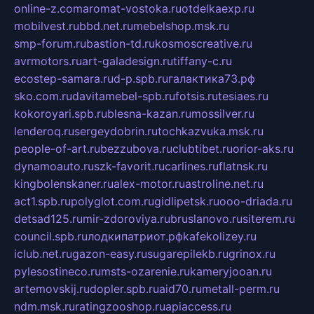
online-z.com
aromat-vostoka.ru
otdelkaexp.ru
mobilvest.ru
bbd.net.ru
mebelshop.msk.ru
smp-forum.ru
bastion-td.ru
kosmoscreative.ru
avrmotors.ru
art-galadesign.ru
tiffany-c.ru
ecostep-samara.ru
d-p.spb.ru
галактика73.рф
sko.com.ru
davitamebel-spb.ru
fotsis.ru
tesiaes.ru
kokoroyari.spb.ru
blesna-kazan.ru
mossilver.ru
lenderoq.ru
sergeydobrin.ru
tochkazvuka.msk.ru
people-of-art.ru
bezzubova.ru
clubtibet.ru
orior-aks.ru
dynamoauto.ru
szk-favorit.ru
carlines.ru
flatnsk.ru
kingbolenskaner.ru
alex-motor.ru
astroline.net.ru
act1.spb.ru
polyglot.com.ru
gidlipetsk.ru
ooo-driada.ru
detsad125.ru
mir-zdoroviya.ru
bruslanovo.ru
siterem.ru
council.spb.ru
лодкипатриот.рф
kafekolizey.ru
iclub.net.ru
gazon-easy.ru
sugarepilekb.ru
grinox.ru
pylesostineco.ru
msts-ozarenie.ru
kameryjooan.ru
artemovskij.ru
dopler.spb.ru
aid70.ru
metall-perm.ru
ndm.msk.ru
ratingzooshop.ru
apiaccess.ru