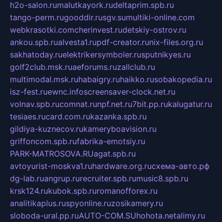
h2o-salon.ru
malutkayork.ru
deltaprim.spb.ru
tango-perm.ru
gooddir.ru
sgv.su
multiki-online.com
webkrasotki.com
cherinvest.ru
detskiy-ostrov.ru
ankou.spb.ru
alvesta1.ru
pdf-creator.ru
nix-files.org.ru
sakhatoday.ru
elektrikersymboler.ru
sputnikyes.ru
golf2club.msk.ru
aeforums.ru
zallclub.ru
multimodal.msk.ru
habaigry.ru
haikko.ru
sobakopedia.ru
isz-fest.ru
ewnc.info
screensaver-clock.net.ru
volnav.spb.ru
comnat.ru
npf.net.ru
7bit.pp.ru
kalugatur.ru
tesiaes.ru
card.com.ru
kazanka.spb.ru
gildiya-kuznecov.ru
kameryboavision.ru
griffoncom.spb.ru
fabrika-emotsiy.ru
PARK-MATROSOVA.RU
agat.spb.ru
avtoyurist-moskva1.ru
hardware.org.ru
схема-авто.рф
dg-lab.ru
angrup.ru
recruiter.spb.ru
music8.spb.ru
krsk124.ru
kubok.spb.ru
romanofforex.ru
analitikaplus.ru
spyonline.ru
zosikamery.ru
sloboda-ural.pp.ru
AUTO-COM.SU
hohota.net
alimy.ru