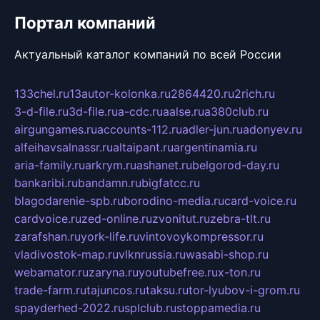
Портал компаний
Актуальный каталог компаний по всей России
133chel.ru
13autor-kolonka.ru
2864420.ru
2rich.ru
3-d-file.ru
3d-file.ru
a-cdc.ru
aalse.ru
a380club.ru
airgungames.ru
accounts-112.ru
adler-jun.ru
adonyev.ru
alfeihavsalnassr.ru
altaipant.ru
argentinamia.ru
aria-family.ru
arkrym.ru
ashanet.ru
belgorod-day.ru
bankaribi.ru
bandamn.ru
bigfatcc.ru
blagodarenie-spb.ru
borodino-media.ru
card-voice.ru
cardvoice.ru
zed-online.ru
zvonitut.ru
zebra-tlt.ru
zarafshan.ru
york-life.ru
vintovoykompressor.ru
vladivostok-map.ru
vlknrussia.ru
wasabi-shop.ru
webamator.ru
zaryna.ru
youtubefree.ru
x-ton.ru
trade-farm.ru
tajuncos.ru
taksu.ru
tor-lyubov-i-grom.ru
spayderhed-2022.ru
splclub.ru
stoppamedia.ru