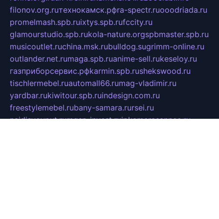
filonov.org.ru
технокамск.рф
ra-spectr.ru
ooodriada.ru
promelmash.spb.ru
ixtys.spb.ru
fccity.ru
glamourstudio.spb.ru
kola-nature.org
spbmaster.spb.ru
musicoutlet.ru
china.msk.ru
bulldog.su
grimm-online.ru
outlander.net.ru
maga.spb.ru
anime-sell.ru
keseloy.ru
газприборсервис.рф
karmin.spb.ru
shekswood.ru
tischlermebel.ru
automall66.ru
mag-vladimir.ru
yardbar.ru
kiwitour.spb.ru
indesign.com.ru
freestylemebel.ru
bany-samara.ru
rsei.ru
naidisvoyput.ru
mgsn-invest.ru
ipkamerasannce.ru
alicante-house.ru
ibelka74.ru
cozyhouse.info
vlkargalev-studio.ru
700mb.ru
figura-ufa.ru
alina-live.ru
belarusiannews.ru
womenknow.ru
dos-vniimk.ru
sega.net.ru
dv.net.ru
phenomenonsofhistory.com
telesputnik.net.ru
wall.pp.ru
pylesosroidmi.ru
gtc-clan.ru
cligs.ru
bibikazap.ru
popova.org.ru
netwhistler.spb.ru
bellvil.ru
bonzon.ru
iss-vladik.ru
defiparis.net.ru
las-gryzas.ru
amku.ru