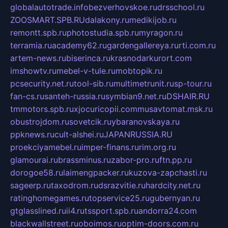
globalautotrade.info
bezverhovskoe.ru
drsschool.ru
ZOOSMART.SPB.RU
dalakony.ru
medikijob.ru
remontt.spb.ru
photostudia.spb.ru
myragon.ru
terramia.ru
academy62.ru
gardengallereya.ru
rti.com.ru
artem-news.ru
biserinca.ru
krasnodarkurort.com
imshowtv.ru
mebel-v-tule.ru
mobtopik.ru
pcsecurity.net.ru
tool-sib.ru
multimetrunit.ru
sp-tour.ru
fan-cs.ru
santeh-russia.ru
symbian9.net.ru
DSHAIR.RU
tmmotors.spb.ru
xjocuricopii.com
musavtomat.msk.ru
obustrojdom.ru
sovetcik.ru
ybaranovskaya.ru
ppknews.ru
cult-alshei.ru
JAPANRUSSIA.RU
proekciyamebel.ru
imper-finans.ru
rim.org.ru
glamourai.ru
brassminus.ru
zabor-pro.ru
ftn.pp.ru
dorogoe58.ru
laimengpacker.ru
kuzova-zapchasti.ru
sageerp.ru
taxodrom.ru
dsrazvitie.ru
hardcity.net.ru
ratinghomegames.ru
topservice25.ru
gubernyan.ru
gtglasslined.ru
ii4.ru
tssport.spb.ru
andorra24.com
blackwallstreet.ru
oboimos.ru
optim-doors.com.ru