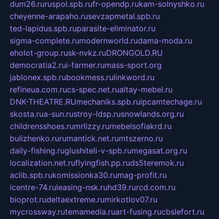
dum26.ru
ruspol.spb.ru
fr-opendp.ru
kam-solnyshko.ru
cheyenne-arapaho.ru
sevzapmetal.spb.ru
ted-lapidus.spb.ru
parasite-eliminator.ru
sigma-complete.ru
modernworld.ru
dama-moda.ru
eholot-group.ru
sk-nvkz.ru
DRONGOLD.RU
democratia2.ru
i-farmer.ru
mass-sport.org
jablonex.spb.ru
bookmess.ru
linkword.ru
refineua.com.ru
cs-spec.net.ru
altay-mebel.ru
DNK-THEATRE.RU
mechaniks.spb.ru
ipcamtechage.ru
skosta.ru
a-sun.ru
stroy-ldsp.ru
snowlands.org.ru
childrensshoes.ru
mrlizzy.ru
mebelsofiakrd.ru
bulizhenko.ru
rumantick.net.ru
mtszerno.ru
daily-fishing.ru
glushiteli-v-spb.ru
megasat.org.ru
localization.net.ru
flyingfish.pp.ru
ds5teremok.ru
aclib.spb.ru
komissionka30.ru
mag-profit.ru
icentre-74.ru
leasing-nsk.ru
hd39.ru
rcd.com.ru
bioprot.ru
deltaextreme.ru
mirkotlov07.ru
mycrossway.ru
temamedia.ru
art-fusing.ru
cbslefort.ru