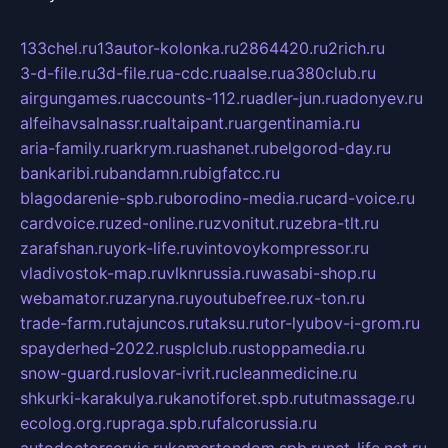
133chel.ru
13autor-kolonka.ru
2864420.ru
2rich.ru
3-d-file.ru
3d-file.ru
a-cdc.ru
aalse.ru
a380club.ru
airgungames.ru
accounts-112.ru
adler-jun.ru
adonyev.ru
alfeihavsalnassr.ru
altaipant.ru
argentinamia.ru
aria-family.ru
arkrym.ru
ashanet.ru
belgorod-day.ru
bankaribi.ru
bandamn.ru
bigfatcc.ru
blagodarenie-spb.ru
borodino-media.ru
card-voice.ru
cardvoice.ru
zed-online.ru
zvonitut.ru
zebra-tlt.ru
zarafshan.ru
york-life.ru
vintovoykompressor.ru
vladivostok-map.ru
vlknrussia.ru
wasabi-shop.ru
webamator.ru
zaryna.ru
youtubefree.ru
x-ton.ru
trade-farm.ru
tajuncos.ru
taksu.ru
tor-lyubov-i-grom.ru
spayderhed-2022.ru
splclub.ru
stoppamedia.ru
snow-guard.ru
slovar-ivrit.ru
cleanmedicine.ru
shkurki-karakulya.ru
kanotiforet.spb.ru
tutmassage.ru
ecolog.org.ru
praga.spb.ru
falcorussia.ru