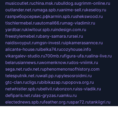
musicoutlet.ru
china.msk.ru
bulldog.su
grimm-online.ru
outlander.net.ru
maga.spb.ru
anime-sell.ru
keseloy.ru
газприборсервис.рф
karmin.spb.ru
shekswood.ru
tischlermebel.ru
automall66.ru
mag-vladimir.ru
yardbar.ru
kiwitour.spb.ru
indesign.com.ru
freestylemebel.ru
bany-samara.ru
rsei.ru
naidisvoyput.ru
mgsn-invest.ru
ipkamerasannce.ru
alicante-house.ru
ibelka74.ru
cozyhouse.info
vlkargalev-studio.ru
700mb.ru
figura-ufa.ru
alina-live.ru
belarusiannews.ru
womenknow.ru
dos-vniimk.ru
sega.net.ru
dv.net.ru
phenomenonsofhistory.com
telesputnik.net.ru
wall.pp.ru
pylesosroidmi.ru
gtc-clan.ru
cligs.ru
bibikazap.ru
popova.org.ru
netwhistler.spb.ru
bellvil.ru
bonzon.ru
iss-vladik.ru
defiparis.net.ru
las-gryzas.ru
amku.ru
electednews.spb.ru
feather.org.ru
spar72.ru
tankiigri.ru
dominus.com.ru
ibtree.ru
sanykool.pp.ru
unixlib.org.ru
menatep.spb.ru
gartenterrassen.ru
printeka.ru