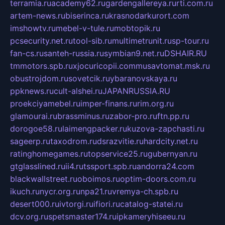
terramia.ru
academy62.ru
gardengallereya.ru
rti.com.ru
artem-news.ru
biserinca.ru
krasnodarkurort.com
imshowtv.ru
mebel-v-tule.ru
mobtopik.ru
pcsecurity.net.ru
tool-sib.ru
multimetrunit.ru
sp-tour.ru
fan-cs.ru
santeh-russia.ru
symbian9.net.ru
DSHAIR.RU
tmmotors.spb.ru
xjocuricopii.com
musavtomat.msk.ru
obustrojdom.ru
sovetcik.ru
ybaranovskaya.ru
ppknews.ru
cult-alshei.ru
JAPANRUSSIA.RU
proekciyamebel.ru
imper-finans.ru
rim.org.ru
glamourai.ru
brassminus.ru
zabor-pro.ru
ftn.pp.ru
dorogoe58.ru
laimengpacker.ru
kuzova-zapchasti.ru
sageerp.ru
taxodrom.ru
dsrazvitie.ru
hardcity.net.ru
ratinghomegames.ru
topservice25.ru
gubernyan.ru
gtglasslined.ru
ii4.ru
tssport.spb.ru
andorra24.com
blackwallstreet.ru
oboimos.ru
optim-doors.com.ru
ikuch.ru
nycr.org.ru
npa21.ru
vremya-ch.spb.ru
desert000.ru
ivtorgi.ru
ifiori.ru
catalog-statei.ru
dcv.org.ru
spetsmaster174.ru
ipkameryhiseeu.ru