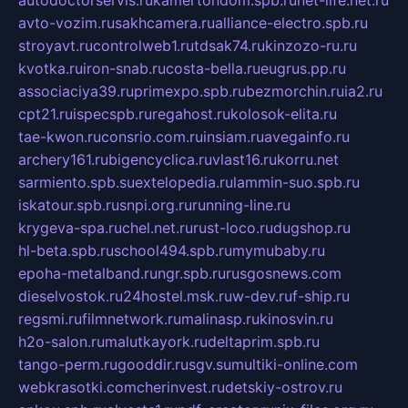
autodoctorservis.ru
kamertondom.spb.ru
net-life.net.ru
avto-vozim.ru
sakhcamera.ru
alliance-electro.spb.ru
stroyavt.ru
controlweb1.ru
tdsak74.ru
kinzozo-ru.ru
kvotka.ru
iron-snab.ru
costa-bella.ru
eugrus.pp.ru
associaciya39.ru
primexpo.spb.ru
bezmorchin.ru
ia2.ru
cpt21.ru
ispecspb.ru
regahost.ru
kolosok-elita.ru
tae-kwon.ru
consrio.com.ru
insiam.ru
avegainfo.ru
archery161.ru
bigencyclica.ru
vlast16.ru
korru.net
sarmiento.spb.su
extelopedia.ru
lammin-suo.spb.ru
iskatour.spb.ru
snpi.org.ru
running-line.ru
krygeva-spa.ru
chel.net.ru
rust-loco.ru
dugshop.ru
hl-beta.spb.ru
school494.spb.ru
mymubaby.ru
epoha-metalband.ru
ngr.spb.ru
rusgosnews.com
dieselvostok.ru
24hostel.msk.ru
w-dev.ru
f-ship.ru
regsmi.ru
filmnetwork.ru
malinasp.ru
kinosvin.ru
h2o-salon.ru
malutkayork.ru
deltaprim.spb.ru
tango-perm.ru
gooddir.ru
sgv.su
multiki-online.com
webkrasotki.com
cherinvest.ru
detskiy-ostrov.ru