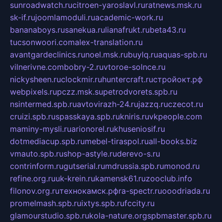
sunroadwatch.ru
citroen-yaroslavl.ru
ratnews.msk.ru
sk-if.ru
joomlamoduli.ru
academic-work.ru
bananaboys.ru
sanekua.ru
lianafrukt.ru
beta43.ru
tucsonwoori.com
alex-translation.ru
avantgardeclinics.ru
noel.msk.ru
buylq.ru
aquas-spb.ru
vilnerivne.com
bobry-2.ru
vtoroe-solnce.ru
nickysheen.ru
clockmir.ru
huntercraft.ru
стройокт.рф
webpixels.ru
pczz.msk.su
petrodvorets.spb.ru
nsintermed.spb.ru
avtovirazh-24.ru
jazzq.ru
czecot.ru
cruizi.spb.ru
spasskaya.spb.ru
kniris.ru
vkpeople.com
maminy-mysli.ru
arionorel.ru
khuseniosif.ru
dotmediacup.spb.ru
mebel-tiraspol.ru
all-books.biz
vmauto.spb.ru
shop-astyle.ru
derevo-s.ru
contrinform.ru
gutserial.ru
mdrussia.spb.ru
monod.ru
refine.org.ru
uk-krein.ru
kamensk61.ru
zooclub.info
filonov.org.ru
технокамск.рф
ra-spectr.ru
ooodriada.ru
promelmash.spb.ru
ixtys.spb.ru
fccity.ru
glamourstudio.spb.ru
kola-nature.org
spbmaster.spb.ru