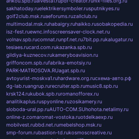
ankou.spb.ru
alvesta1.ru
pdf-creator.ru
nix-files.org.ru
sakhatoday.ru
elektrikersymboler.ru
sputnikyes.ru
golf2club.msk.ru
aeforums.ru
zallclub.ru
multimodal.msk.ru
habaigry.ru
haikko.ru
sobakopedia.ru
isz-fest.ru
ewnc.info
screensaver-clock.net.ru
volnav.spb.ru
comnat.ru
npf.net.ru
7bit.pp.ru
kalugatur.ru
tesiaes.ru
card.com.ru
kazanka.spb.ru
gildiya-kuznecov.ru
kameryboavision.ru
griffoncom.spb.ru
fabrika-emotsiy.ru
PARK-MATROSOVA.RU
agat.spb.ru
avtoyurist-moskva1.ru
hardware.org.ru
схема-авто.рф
dg-lab.ru
angrup.ru
recruiter.spb.ru
music8.spb.ru
krsk124.ru
kubok.spb.ru
romanofforex.ru
analitikaplus.ru
spyonline.ru
zosikamery.ru
sloboda-ural.pp.ru
AUTO-COM.SU
hohota.net
alimy.ru
online-z.com
aromat-vostoka.ru
otdelkaexp.ru
mobilvest.ru
bbd.net.ru
mebelshop.msk.ru
smp-forum.ru
bastion-td.ru
kosmoscreative.ru