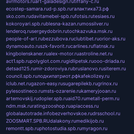
avrmotors.ru
art-galadesign.ru
tiffany-c.ru
ecostep-samara.ru
d-p.spb.ru
галактика73.рф
sko.com.ru
davitamebel-spb.ru
fotsis.ru
tesiaes.ru
kokoroyari.spb.ru
blesna-kazan.ru
mossilver.ru
lenderoq.ru
sergeydobrin.ru
tochkazvuka.msk.ru
people-of-art.ru
bezzubova.ru
clubtibet.ru
orior-aks.ru
dynamoauto.ru
szk-favorit.ru
carlines.ru
flatnsk.ru
kingbolenskaner.ru
alex-motor.ru
astroline.net.ru
act1.spb.ru
polyglot.com.ru
gidlipetsk.ru
ooo-driada.ru
detsad125.ru
mir-zdoroviya.ru
bruslanovo.ru
siterem.ru
council.spb.ru
лодкипатриот.рф
kafekolizey.ru
iclub.net.ru
gazon-easy.ru
sugarepilekb.ru
grinox.ru
pylesostineco.ru
msts-ozarenie.ru
kameryjooan.ru
artemovskij.ru
dopler.spb.ru
aid70.ru
metall-perm.ru
ndm.msk.ru
ratingzooshop.ru
apiaccess.ru
globalautotrade.info
bezverhovskoe.ru
drsschool.ru
ZOOSMART.SPB.RU
dalakony.ru
medikijob.ru
remontt.spb.ru
photostudia.spb.ru
myragon.ru