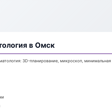
тология в Омск
матология: 3D-планирование, микроскоп, минимальная 
ми
и