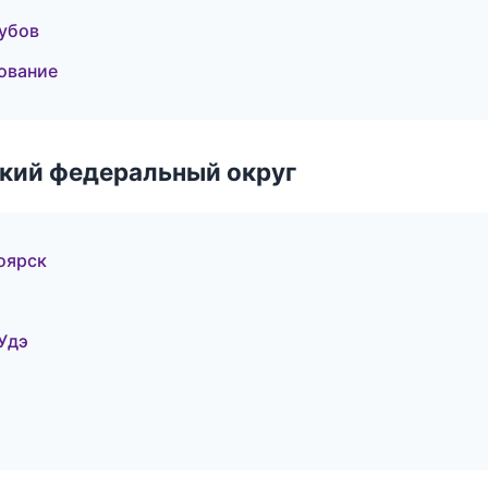
зубов
ование
ский федеральный округ
оярск
Удэ