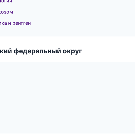
логия
козом
ка и рентген
ский федеральный округ