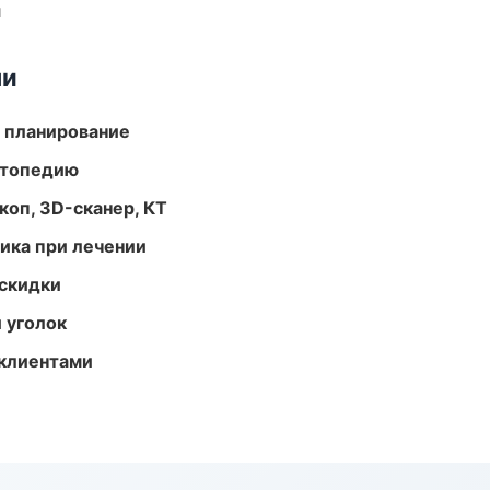
и
ми
 планирование
ортопедию
оп, 3D-сканер, КТ
тика при лечении
скидки
 уголок
 клиентами