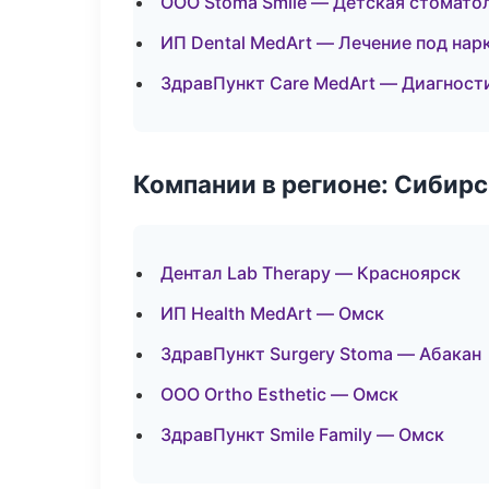
ООО Stoma Smile — Детская стомато
ИП Dental MedArt — Лечение под нар
ЗдравПункт Care MedArt — Диагности
Компании в регионе: Сибир
Дентал Lab Therapy — Красноярск
ИП Health MedArt — Омск
ЗдравПункт Surgery Stoma — Абакан
ООО Ortho Esthetic — Омск
ЗдравПункт Smile Family — Омск