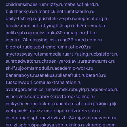
childrensshoes.ru
mrlizzy.ru
mebelsofiakrd.ru
bulizhenko.ru
rumantick.net.ru
mtszerno.ru
daily-fishing.ru
glushiteli-v-spb.ru
megasat.org.ru
localization.net.ru
flyingfish.pp.ru
ds5teremok.ru
aclib.spb.ru
komissionka30.ru
mag-profit.ru
icentre-74.ru
leasing-nsk.ru
hd39.ru
rcd.com.ru
bioprot.ru
deltaextreme.ru
mirkotlov07.ru
mycrossway.ru
temamedia.ru
art-fusing.ru
cbslefort.ru
sunroadwatch.ru
citroen-yaroslavl.ru
ratnews.msk.ru
sk-if.ru
joomlamoduli.ru
academic-work.ru
bananaboys.ru
sanekua.ru
lianafrukt.ru
beta43.ru
tucsonwoori.com
alex-translation.ru
avantgardeclinics.ru
noel.msk.ru
buylq.ru
aquas-spb.ru
vilnerivne.com
bobry-2.ru
vtoroe-solnce.ru
nickysheen.ru
clockmir.ru
huntercraft.ru
стройокт.рф
webpixels.ru
pczz.msk.su
petrodvorets.spb.ru
nsintermed.spb.ru
avtovirazh-24.ru
jazzq.ru
czecot.ru
cruizi.spb.ru
spasskaya.spb.ru
kniris.ru
vkpeople.com