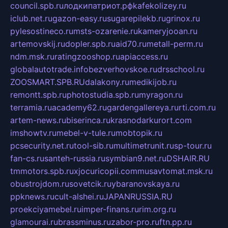
council.spb.ru
лодкипатриот.рф
kafekolizey.ru
iclub.net.ru
gazon-easy.ru
sugarepilekb.ru
grinox.ru
pylesostineco.ru
msts-ozarenie.ru
kameryjooan.ru
artemovskij.ru
dopler.spb.ru
aid70.ru
metall-perm.ru
ndm.msk.ru
ratingzooshop.ru
apiaccess.ru
globalautotrade.info
bezverhovskoe.ru
drsschool.ru
ZOOSMART.SPB.RU
dalakony.ru
medikijob.ru
remontt.spb.ru
photostudia.spb.ru
myragon.ru
terramia.ru
academy62.ru
gardengallereya.ru
rti.com.ru
artem-news.ru
biserinca.ru
krasnodarkurort.com
imshowtv.ru
mebel-v-tule.ru
mobtopik.ru
pcsecurity.net.ru
tool-sib.ru
multimetrunit.ru
sp-tour.ru
fan-cs.ru
santeh-russia.ru
symbian9.net.ru
DSHAIR.RU
tmmotors.spb.ru
xjocuricopii.com
musavtomat.msk.ru
obustrojdom.ru
sovetcik.ru
ybaranovskaya.ru
ppknews.ru
cult-alshei.ru
JAPANRUSSIA.RU
proekciyamebel.ru
imper-finans.ru
rim.org.ru
glamourai.ru
brassminus.ru
zabor-pro.ru
ftn.pp.ru