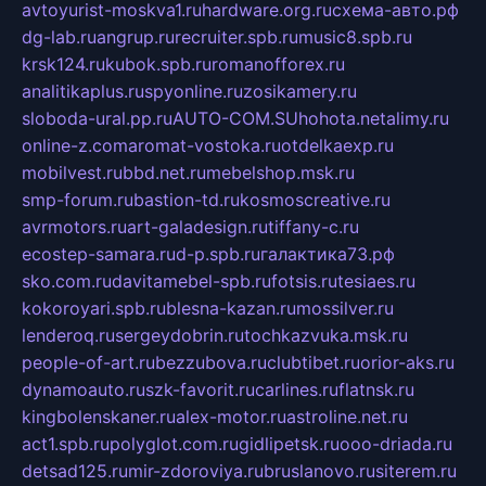
avtoyurist-moskva1.ru
hardware.org.ru
схема-авто.рф
dg-lab.ru
angrup.ru
recruiter.spb.ru
music8.spb.ru
krsk124.ru
kubok.spb.ru
romanofforex.ru
analitikaplus.ru
spyonline.ru
zosikamery.ru
sloboda-ural.pp.ru
AUTO-COM.SU
hohota.net
alimy.ru
online-z.com
aromat-vostoka.ru
otdelkaexp.ru
mobilvest.ru
bbd.net.ru
mebelshop.msk.ru
smp-forum.ru
bastion-td.ru
kosmoscreative.ru
avrmotors.ru
art-galadesign.ru
tiffany-c.ru
ecostep-samara.ru
d-p.spb.ru
галактика73.рф
sko.com.ru
davitamebel-spb.ru
fotsis.ru
tesiaes.ru
kokoroyari.spb.ru
blesna-kazan.ru
mossilver.ru
lenderoq.ru
sergeydobrin.ru
tochkazvuka.msk.ru
people-of-art.ru
bezzubova.ru
clubtibet.ru
orior-aks.ru
dynamoauto.ru
szk-favorit.ru
carlines.ru
flatnsk.ru
kingbolenskaner.ru
alex-motor.ru
astroline.net.ru
act1.spb.ru
polyglot.com.ru
gidlipetsk.ru
ooo-driada.ru
detsad125.ru
mir-zdoroviya.ru
bruslanovo.ru
siterem.ru