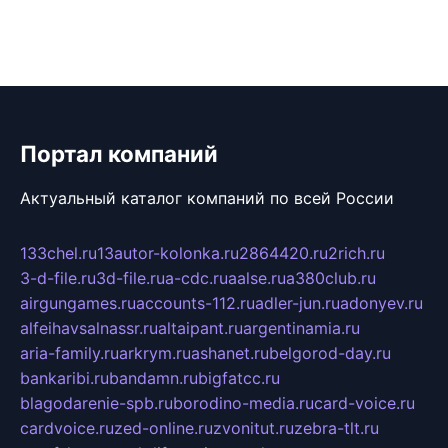
Портал компаний
Актуальный каталог компаний по всей России
133chel.ru
13autor-kolonka.ru
2864420.ru
2rich.ru
3-d-file.ru
3d-file.ru
a-cdc.ru
aalse.ru
a380club.ru
airgungames.ru
accounts-112.ru
adler-jun.ru
adonyev.ru
alfeihavsalnassr.ru
altaipant.ru
argentinamia.ru
aria-family.ru
arkrym.ru
ashanet.ru
belgorod-day.ru
bankaribi.ru
bandamn.ru
bigfatcc.ru
blagodarenie-spb.ru
borodino-media.ru
card-voice.ru
cardvoice.ru
zed-online.ru
zvonitut.ru
zebra-tlt.ru