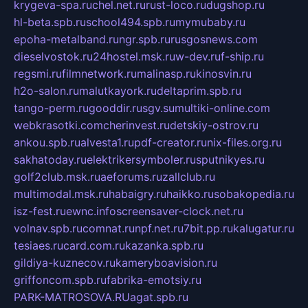
krygeva-spa.ru
chel.net.ru
rust-loco.ru
dugshop.ru
hl-beta.spb.ru
school494.spb.ru
mymubaby.ru
epoha-metalband.ru
ngr.spb.ru
rusgosnews.com
dieselvostok.ru
24hostel.msk.ru
w-dev.ru
f-ship.ru
regsmi.ru
filmnetwork.ru
malinasp.ru
kinosvin.ru
h2o-salon.ru
malutkayork.ru
deltaprim.spb.ru
tango-perm.ru
gooddir.ru
sgv.su
multiki-online.com
webkrasotki.com
cherinvest.ru
detskiy-ostrov.ru
ankou.spb.ru
alvesta1.ru
pdf-creator.ru
nix-files.org.ru
sakhatoday.ru
elektrikersymboler.ru
sputnikyes.ru
golf2club.msk.ru
aeforums.ru
zallclub.ru
multimodal.msk.ru
habaigry.ru
haikko.ru
sobakopedia.ru
isz-fest.ru
ewnc.info
screensaver-clock.net.ru
volnav.spb.ru
comnat.ru
npf.net.ru
7bit.pp.ru
kalugatur.ru
tesiaes.ru
card.com.ru
kazanka.spb.ru
gildiya-kuznecov.ru
kameryboavision.ru
griffoncom.spb.ru
fabrika-emotsiy.ru
PARK-MATROSOVA.RU
agat.spb.ru