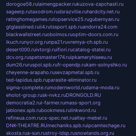
dorogoe58.ru
laimengpacker.ru
kuzova-zapchasti.ru
sageerp.ru
taxodrom.ru
dsrazvitie.ru
hardcity.net.ru
ratinghomegames.ru
topservice25.ru
gubernyan.ru
gtglasslined.ru
ii4.ru
tssport.spb.ru
andorra24.com
blackwallstreet.ru
oboimos.ru
optim-doors.com.ru
ikuch.ru
nycr.org.ru
npa21.ru
vremya-ch.spb.ru
desert000.ru
ivtorgi.ru
ifiori.ru
catalog-statei.ru
dcv.org.ru
spetsmaster174.ru
ipkameryhiseeu.ru
dum26.ru
ruspol.spb.ru
fr-opendp.ru
kam-solnyshko.ru
cheyenne-arapaho.ru
sevzapmetal.spb.ru
ted-lapidus.spb.ru
parasite-eliminator.ru
sigma-complete.ru
modernworld.ru
dama-moda.ru
eholot-group.ru
sk-nvkz.ru
DRONGOLD.RU
democratia2.ru
i-farmer.ru
mass-sport.org
jablonex.spb.ru
bookmess.ru
linkword.ru
refineua.com.ru
cs-spec.net.ru
altay-mebel.ru
DNK-THEATRE.RU
mechaniks.spb.ru
ipcamtechage.ru
skosta.ru
a-sun.ru
stroy-ldsp.ru
snowlands.org.ru