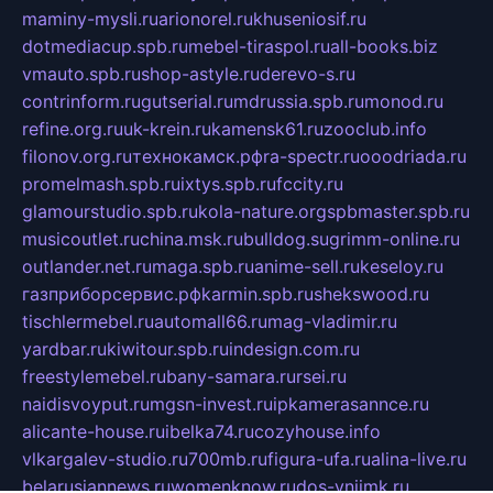
maminy-mysli.ru
arionorel.ru
khuseniosif.ru
dotmediacup.spb.ru
mebel-tiraspol.ru
all-books.biz
vmauto.spb.ru
shop-astyle.ru
derevo-s.ru
contrinform.ru
gutserial.ru
mdrussia.spb.ru
monod.ru
refine.org.ru
uk-krein.ru
kamensk61.ru
zooclub.info
filonov.org.ru
технокамск.рф
ra-spectr.ru
ooodriada.ru
promelmash.spb.ru
ixtys.spb.ru
fccity.ru
glamourstudio.spb.ru
kola-nature.org
spbmaster.spb.ru
musicoutlet.ru
china.msk.ru
bulldog.su
grimm-online.ru
outlander.net.ru
maga.spb.ru
anime-sell.ru
keseloy.ru
газприборсервис.рф
karmin.spb.ru
shekswood.ru
tischlermebel.ru
automall66.ru
mag-vladimir.ru
yardbar.ru
kiwitour.spb.ru
indesign.com.ru
freestylemebel.ru
bany-samara.ru
rsei.ru
naidisvoyput.ru
mgsn-invest.ru
ipkamerasannce.ru
alicante-house.ru
ibelka74.ru
cozyhouse.info
vlkargalev-studio.ru
700mb.ru
figura-ufa.ru
alina-live.ru
belarusiannews.ru
womenknow.ru
dos-vniimk.ru