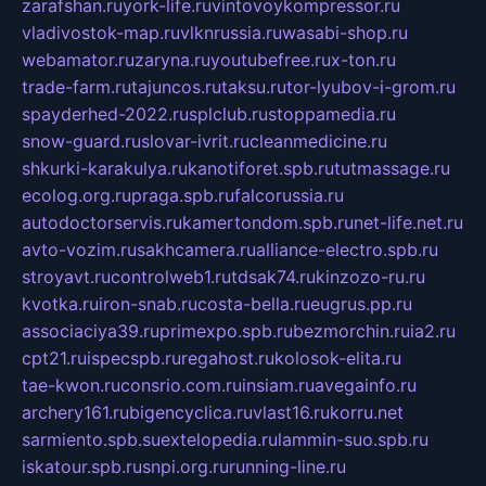
zarafshan.ru
york-life.ru
vintovoykompressor.ru
vladivostok-map.ru
vlknrussia.ru
wasabi-shop.ru
webamator.ru
zaryna.ru
youtubefree.ru
x-ton.ru
trade-farm.ru
tajuncos.ru
taksu.ru
tor-lyubov-i-grom.ru
spayderhed-2022.ru
splclub.ru
stoppamedia.ru
snow-guard.ru
slovar-ivrit.ru
cleanmedicine.ru
shkurki-karakulya.ru
kanotiforet.spb.ru
tutmassage.ru
ecolog.org.ru
praga.spb.ru
falcorussia.ru
autodoctorservis.ru
kamertondom.spb.ru
net-life.net.ru
avto-vozim.ru
sakhcamera.ru
alliance-electro.spb.ru
stroyavt.ru
controlweb1.ru
tdsak74.ru
kinzozo-ru.ru
kvotka.ru
iron-snab.ru
costa-bella.ru
eugrus.pp.ru
associaciya39.ru
primexpo.spb.ru
bezmorchin.ru
ia2.ru
cpt21.ru
ispecspb.ru
regahost.ru
kolosok-elita.ru
tae-kwon.ru
consrio.com.ru
insiam.ru
avegainfo.ru
archery161.ru
bigencyclica.ru
vlast16.ru
korru.net
sarmiento.spb.su
extelopedia.ru
lammin-suo.spb.ru
iskatour.spb.ru
snpi.org.ru
running-line.ru