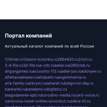
Портал компаний
Актуальный каталог компаний по всей России
133chel.ru
13autor-kolonka.ru
2864420.ru
2rich.ru
3-d-file.ru
3d-file.ru
a-cdc.ru
aalse.ru
a380club.ru
airgungames.ru
accounts-112.ru
adler-jun.ru
adonyev.ru
alfeihavsalnassr.ru
altaipant.ru
argentinamia.ru
aria-family.ru
arkrym.ru
ashanet.ru
belgorod-day.ru
bankaribi.ru
bandamn.ru
bigfatcc.ru
blagodarenie-spb.ru
borodino-media.ru
card-voice.ru
cardvoice.ru
zed-online.ru
zvonitut.ru
zebra-tlt.ru