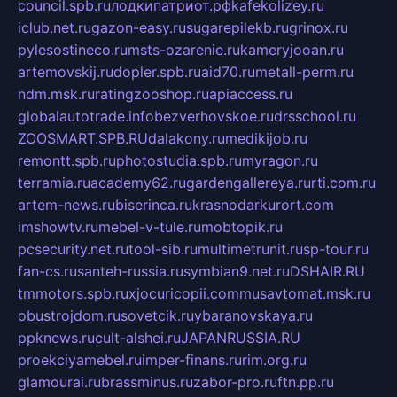
council.spb.ru
лодкипатриот.рф
kafekolizey.ru
iclub.net.ru
gazon-easy.ru
sugarepilekb.ru
grinox.ru
pylesostineco.ru
msts-ozarenie.ru
kameryjooan.ru
artemovskij.ru
dopler.spb.ru
aid70.ru
metall-perm.ru
ndm.msk.ru
ratingzooshop.ru
apiaccess.ru
globalautotrade.info
bezverhovskoe.ru
drsschool.ru
ZOOSMART.SPB.RU
dalakony.ru
medikijob.ru
remontt.spb.ru
photostudia.spb.ru
myragon.ru
terramia.ru
academy62.ru
gardengallereya.ru
rti.com.ru
artem-news.ru
biserinca.ru
krasnodarkurort.com
imshowtv.ru
mebel-v-tule.ru
mobtopik.ru
pcsecurity.net.ru
tool-sib.ru
multimetrunit.ru
sp-tour.ru
fan-cs.ru
santeh-russia.ru
symbian9.net.ru
DSHAIR.RU
tmmotors.spb.ru
xjocuricopii.com
musavtomat.msk.ru
obustrojdom.ru
sovetcik.ru
ybaranovskaya.ru
ppknews.ru
cult-alshei.ru
JAPANRUSSIA.RU
proekciyamebel.ru
imper-finans.ru
rim.org.ru
glamourai.ru
brassminus.ru
zabor-pro.ru
ftn.pp.ru