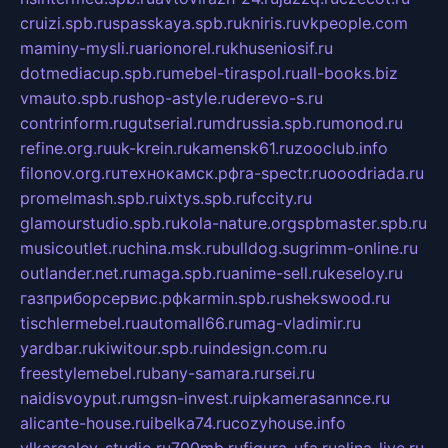
cruizi.spb.ru
spasskaya.spb.ru
kniris.ru
vkpeople.com
maminy-mysli.ru
arionorel.ru
khuseniosif.ru
dotmediacup.spb.ru
mebel-tiraspol.ru
all-books.biz
vmauto.spb.ru
shop-astyle.ru
derevo-s.ru
contrinform.ru
gutserial.ru
mdrussia.spb.ru
monod.ru
refine.org.ru
uk-krein.ru
kamensk61.ru
zooclub.info
filonov.org.ru
технокамск.рф
ra-spectr.ru
ooodriada.ru
promelmash.spb.ru
ixtys.spb.ru
fccity.ru
glamourstudio.spb.ru
kola-nature.org
spbmaster.spb.ru
musicoutlet.ru
china.msk.ru
bulldog.su
grimm-online.ru
outlander.net.ru
maga.spb.ru
anime-sell.ru
keseloy.ru
газприборсервис.рф
karmin.spb.ru
shekswood.ru
tischlermebel.ru
automall66.ru
mag-vladimir.ru
yardbar.ru
kiwitour.spb.ru
indesign.com.ru
freestylemebel.ru
bany-samara.ru
rsei.ru
naidisvoyput.ru
mgsn-invest.ru
ipkamerasannce.ru
alicante-house.ru
ibelka74.ru
cozyhouse.info