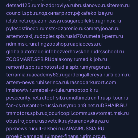
detsad125.ru
mir-zdoroviya.ru
bruslanovo.ru
siterem.ru
council.spb.ru
лодкипатриот.рф
kafekolizey.ru
iclub.net.ru
gazon-easy.ru
sugarepilekb.ru
grinox.ru
pylesostineco.ru
msts-ozarenie.ru
kameryjooan.ru
artemovskij.ru
dopler.spb.ru
aid70.ru
metall-perm.ru
ndm.msk.ru
ratingzooshop.ru
apiaccess.ru
globalautotrade.info
bezverhovskoe.ru
drsschool.ru
ZOOSMART.SPB.RU
dalakony.ru
medikijob.ru
remontt.spb.ru
photostudia.spb.ru
myragon.ru
terramia.ru
academy62.ru
gardengallereya.ru
rti.com.ru
artem-news.ru
biserinca.ru
krasnodarkurort.com
imshowtv.ru
mebel-v-tule.ru
mobtopik.ru
pcsecurity.net.ru
tool-sib.ru
multimetrunit.ru
sp-tour.ru
fan-cs.ru
santeh-russia.ru
symbian9.net.ru
DSHAIR.RU
tmmotors.spb.ru
xjocuricopii.com
musavtomat.msk.ru
obustrojdom.ru
sovetcik.ru
ybaranovskaya.ru
ppknews.ru
cult-alshei.ru
JAPANRUSSIA.RU
proekciyamebel.ru
imper-finans.ru
rim.org.ru