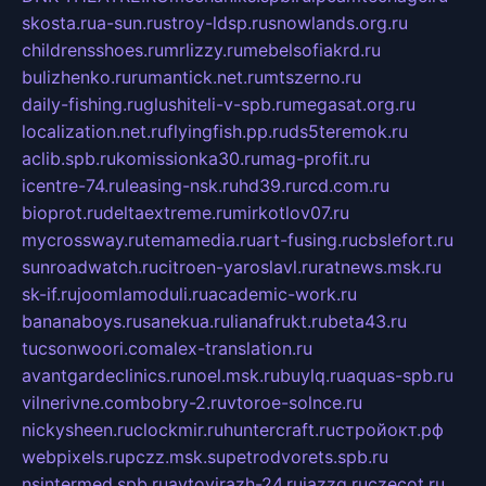
skosta.ru
a-sun.ru
stroy-ldsp.ru
snowlands.org.ru
childrensshoes.ru
mrlizzy.ru
mebelsofiakrd.ru
bulizhenko.ru
rumantick.net.ru
mtszerno.ru
daily-fishing.ru
glushiteli-v-spb.ru
megasat.org.ru
localization.net.ru
flyingfish.pp.ru
ds5teremok.ru
aclib.spb.ru
komissionka30.ru
mag-profit.ru
icentre-74.ru
leasing-nsk.ru
hd39.ru
rcd.com.ru
bioprot.ru
deltaextreme.ru
mirkotlov07.ru
mycrossway.ru
temamedia.ru
art-fusing.ru
cbslefort.ru
sunroadwatch.ru
citroen-yaroslavl.ru
ratnews.msk.ru
sk-if.ru
joomlamoduli.ru
academic-work.ru
bananaboys.ru
sanekua.ru
lianafrukt.ru
beta43.ru
tucsonwoori.com
alex-translation.ru
avantgardeclinics.ru
noel.msk.ru
buylq.ru
aquas-spb.ru
vilnerivne.com
bobry-2.ru
vtoroe-solnce.ru
nickysheen.ru
clockmir.ru
huntercraft.ru
стройокт.рф
webpixels.ru
pczz.msk.su
petrodvorets.spb.ru
nsintermed.spb.ru
avtovirazh-24.ru
jazzq.ru
czecot.ru