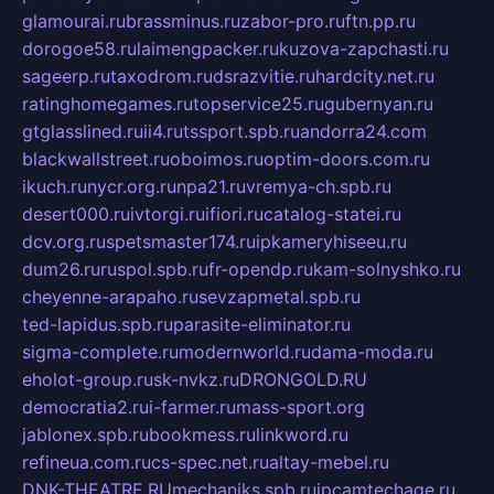
glamourai.ru
brassminus.ru
zabor-pro.ru
ftn.pp.ru
dorogoe58.ru
laimengpacker.ru
kuzova-zapchasti.ru
sageerp.ru
taxodrom.ru
dsrazvitie.ru
hardcity.net.ru
ratinghomegames.ru
topservice25.ru
gubernyan.ru
gtglasslined.ru
ii4.ru
tssport.spb.ru
andorra24.com
blackwallstreet.ru
oboimos.ru
optim-doors.com.ru
ikuch.ru
nycr.org.ru
npa21.ru
vremya-ch.spb.ru
desert000.ru
ivtorgi.ru
ifiori.ru
catalog-statei.ru
dcv.org.ru
spetsmaster174.ru
ipkameryhiseeu.ru
dum26.ru
ruspol.spb.ru
fr-opendp.ru
kam-solnyshko.ru
cheyenne-arapaho.ru
sevzapmetal.spb.ru
ted-lapidus.spb.ru
parasite-eliminator.ru
sigma-complete.ru
modernworld.ru
dama-moda.ru
eholot-group.ru
sk-nvkz.ru
DRONGOLD.RU
democratia2.ru
i-farmer.ru
mass-sport.org
jablonex.spb.ru
bookmess.ru
linkword.ru
refineua.com.ru
cs-spec.net.ru
altay-mebel.ru
DNK-THEATRE.RU
mechaniks.spb.ru
ipcamtechage.ru