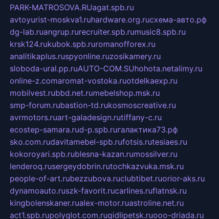
PARK-MATROSOVA.RU
agat.spb.ru
avtoyurist-moskva1.ru
hardware.org.ru
схема-авто.рф
dg-lab.ru
angrup.ru
recruiter.spb.ru
music8.spb.ru
krsk124.ru
kubok.spb.ru
romanofforex.ru
analitikaplus.ru
spyonline.ru
zosikamery.ru
sloboda-ural.pp.ru
AUTO-COM.SU
hohota.net
alimy.ru
online-z.com
aromat-vostoka.ru
otdelkaexp.ru
mobilvest.ru
bbd.net.ru
mebelshop.msk.ru
smp-forum.ru
bastion-td.ru
kosmoscreative.ru
avrmotors.ru
art-galadesign.ru
tiffany-c.ru
ecostep-samara.ru
d-p.spb.ru
галактика73.рф
sko.com.ru
davitamebel-spb.ru
fotsis.ru
tesiaes.ru
kokoroyari.spb.ru
blesna-kazan.ru
mossilver.ru
lenderoq.ru
sergeydobrin.ru
tochkazvuka.msk.ru
people-of-art.ru
bezzubova.ru
clubtibet.ru
orior-aks.ru
dynamoauto.ru
szk-favorit.ru
carlines.ru
flatnsk.ru
kingbolenskaner.ru
alex-motor.ru
astroline.net.ru
act1.spb.ru
polyglot.com.ru
gidlipetsk.ru
ooo-driada.ru