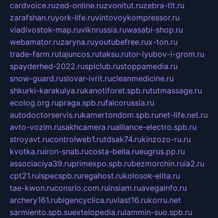
cardvoice.ru
zed-online.ru
zvonitut.ru
zebra-tlt.ru
zarafshan.ru
york-life.ru
vintovoykompressor.ru
vladivostok-map.ru
vlknrussia.ru
wasabi-shop.ru
webamator.ru
zaryna.ru
youtubefree.ru
x-ton.ru
trade-farm.ru
tajuncos.ru
taksu.ru
tor-lyubov-i-grom.ru
spayderhed-2022.ru
splclub.ru
stoppamedia.ru
snow-guard.ru
slovar-ivrit.ru
cleanmedicine.ru
shkurki-karakulya.ru
kanotiforet.spb.ru
tutmassage.ru
ecolog.org.ru
praga.spb.ru
falcorussia.ru
autodoctorservis.ru
kamertondom.spb.ru
net-life.net.ru
avto-vozim.ru
sakhcamera.ru
alliance-electro.spb.ru
stroyavt.ru
controlweb1.ru
tdsak74.ru
kinzozo-ru.ru
kvotka.ru
iron-snab.ru
costa-bella.ru
eugrus.pp.ru
associaciya39.ru
primexpo.spb.ru
bezmorchin.ru
ia2.ru
cpt21.ru
ispecspb.ru
regahost.ru
kolosok-elita.ru
tae-kwon.ru
consrio.com.ru
insiam.ru
avegainfo.ru
archery161.ru
bigencyclica.ru
vlast16.ru
korru.net
sarmiento.spb.su
extelopedia.ru
lammin-suo.spb.ru