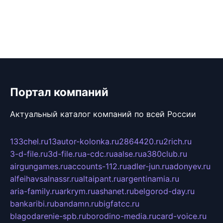
Портал компаний
Актуальный каталог компаний по всей России
133chel.ru
13autor-kolonka.ru
2864420.ru
2rich.ru
3-d-file.ru
3d-file.ru
a-cdc.ru
aalse.ru
a380club.ru
airgungames.ru
accounts-112.ru
adler-jun.ru
adonyev.ru
alfeihavsalnassr.ru
altaipant.ru
argentinamia.ru
aria-family.ru
arkrym.ru
ashanet.ru
belgorod-day.ru
bankaribi.ru
bandamn.ru
bigfatcc.ru
blagodarenie-spb.ru
borodino-media.ru
card-voice.ru