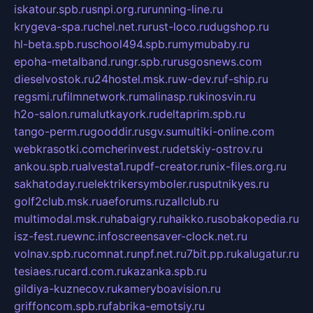
iskatour.spb.ru
snpi.org.ru
running-line.ru
krygeva-spa.ru
chel.net.ru
rust-loco.ru
dugshop.ru
hl-beta.spb.ru
school494.spb.ru
mymubaby.ru
epoha-metalband.ru
ngr.spb.ru
rusgosnews.com
dieselvostok.ru
24hostel.msk.ru
w-dev.ru
f-ship.ru
regsmi.ru
filmnetwork.ru
malinasp.ru
kinosvin.ru
h2o-salon.ru
malutkayork.ru
deltaprim.spb.ru
tango-perm.ru
gooddir.ru
sgv.su
multiki-online.com
webkrasotki.com
cherinvest.ru
detskiy-ostrov.ru
ankou.spb.ru
alvesta1.ru
pdf-creator.ru
nix-files.org.ru
sakhatoday.ru
elektrikersymboler.ru
sputnikyes.ru
golf2club.msk.ru
aeforums.ru
zallclub.ru
multimodal.msk.ru
habaigry.ru
haikko.ru
sobakopedia.ru
isz-fest.ru
ewnc.info
screensaver-clock.net.ru
volnav.spb.ru
comnat.ru
npf.net.ru
7bit.pp.ru
kalugatur.ru
tesiaes.ru
card.com.ru
kazanka.spb.ru
gildiya-kuznecov.ru
kameryboavision.ru
griffoncom.spb.ru
fabrika-emotsiy.ru