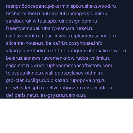
газприборсервис.рф
karmin.spb.ru
shekswood.ru
tischlermebel.ru
automall66.ru
mag-vladimir.ru
yardbar.ru
kiwitour.spb.ru
indesign.com.ru
freestylemebel.ru
bany-samara.ru
rsei.ru
naidisvoyput.ru
mgsn-invest.ru
ipkamerasannce.ru
alicante-house.ru
ibelka74.ru
cozyhouse.info
vlkargalev-studio.ru
700mb.ru
figura-ufa.ru
alina-live.ru
belarusiannews.ru
womenknow.ru
dos-vniimk.ru
sega.net.ru
dv.net.ru
phenomenonsofhistory.com
telesputnik.net.ru
wall.pp.ru
pylesosroidmi.ru
gtc-clan.ru
cligs.ru
bibikazap.ru
popova.org.ru
netwhistler.spb.ru
bellvil.ru
bonzon.ru
iss-vladik.ru
defiparis.net.ru
las-gryzas.ru
amku.ru
electednews.spb.ru
feather.org.ru
spar72.ru
tankiigri.ru
dominus.com.ru
ibtree.ru
sanykool.pp.ru
unixlib.org.ru
menatep.spb.ru
gartenterrassen.ru
printeka.ru
skvozilka.com.ru
parkovka-pub.ru
lovemobi.ru
art-ru.ru
emulatorz.com.ru
alucomp.com.ru
tatforum.com.ru