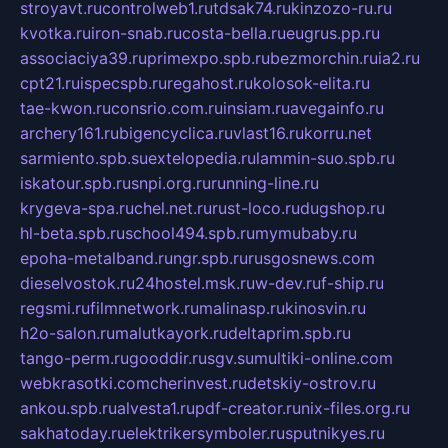
stroyavt.ru
controlweb1.ru
tdsak74.ru
kinzozo-ru.ru
kvotka.ru
iron-snab.ru
costa-bella.ru
eugrus.pp.ru
associaciya39.ru
primexpo.spb.ru
bezmorchin.ru
ia2.ru
cpt21.ru
ispecspb.ru
regahost.ru
kolosok-elita.ru
tae-kwon.ru
consrio.com.ru
insiam.ru
avegainfo.ru
archery161.ru
bigencyclica.ru
vlast16.ru
korru.net
sarmiento.spb.su
extelopedia.ru
lammin-suo.spb.ru
iskatour.spb.ru
snpi.org.ru
running-line.ru
krygeva-spa.ru
chel.net.ru
rust-loco.ru
dugshop.ru
hl-beta.spb.ru
school494.spb.ru
mymubaby.ru
epoha-metalband.ru
ngr.spb.ru
rusgosnews.com
dieselvostok.ru
24hostel.msk.ru
w-dev.ru
f-ship.ru
regsmi.ru
filmnetwork.ru
malinasp.ru
kinosvin.ru
h2o-salon.ru
malutkayork.ru
deltaprim.spb.ru
tango-perm.ru
gooddir.ru
sgv.su
multiki-online.com
webkrasotki.com
cherinvest.ru
detskiy-ostrov.ru
ankou.spb.ru
alvesta1.ru
pdf-creator.ru
nix-files.org.ru
sakhatoday.ru
elektrikersymboler.ru
sputnikyes.ru