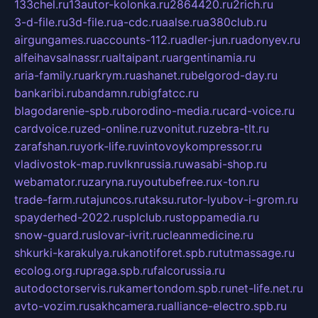
133chel.ru
13autor-kolonka.ru
2864420.ru
2rich.ru
3-d-file.ru
3d-file.ru
a-cdc.ru
aalse.ru
a380club.ru
airgungames.ru
accounts-112.ru
adler-jun.ru
adonyev.ru
alfeihavsalnassr.ru
altaipant.ru
argentinamia.ru
aria-family.ru
arkrym.ru
ashanet.ru
belgorod-day.ru
bankaribi.ru
bandamn.ru
bigfatcc.ru
blagodarenie-spb.ru
borodino-media.ru
card-voice.ru
cardvoice.ru
zed-online.ru
zvonitut.ru
zebra-tlt.ru
zarafshan.ru
york-life.ru
vintovoykompressor.ru
vladivostok-map.ru
vlknrussia.ru
wasabi-shop.ru
webamator.ru
zaryna.ru
youtubefree.ru
x-ton.ru
trade-farm.ru
tajuncos.ru
taksu.ru
tor-lyubov-i-grom.ru
spayderhed-2022.ru
splclub.ru
stoppamedia.ru
snow-guard.ru
slovar-ivrit.ru
cleanmedicine.ru
shkurki-karakulya.ru
kanotiforet.spb.ru
tutmassage.ru
ecolog.org.ru
praga.spb.ru
falcorussia.ru
autodoctorservis.ru
kamertondom.spb.ru
net-life.net.ru
avto-vozim.ru
sakhcamera.ru
alliance-electro.spb.ru