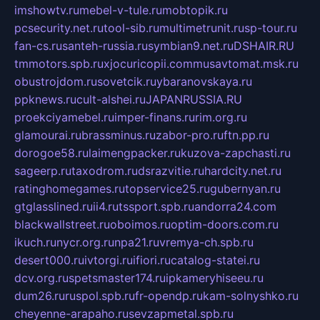
imshowtv.ru
mebel-v-tule.ru
mobtopik.ru
pcsecurity.net.ru
tool-sib.ru
multimetrunit.ru
sp-tour.ru
fan-cs.ru
santeh-russia.ru
symbian9.net.ru
DSHAIR.RU
tmmotors.spb.ru
xjocuricopii.com
musavtomat.msk.ru
obustrojdom.ru
sovetcik.ru
ybaranovskaya.ru
ppknews.ru
cult-alshei.ru
JAPANRUSSIA.RU
proekciyamebel.ru
imper-finans.ru
rim.org.ru
glamourai.ru
brassminus.ru
zabor-pro.ru
ftn.pp.ru
dorogoe58.ru
laimengpacker.ru
kuzova-zapchasti.ru
sageerp.ru
taxodrom.ru
dsrazvitie.ru
hardcity.net.ru
ratinghomegames.ru
topservice25.ru
gubernyan.ru
gtglasslined.ru
ii4.ru
tssport.spb.ru
andorra24.com
blackwallstreet.ru
oboimos.ru
optim-doors.com.ru
ikuch.ru
nycr.org.ru
npa21.ru
vremya-ch.spb.ru
desert000.ru
ivtorgi.ru
ifiori.ru
catalog-statei.ru
dcv.org.ru
spetsmaster174.ru
ipkameryhiseeu.ru
dum26.ru
ruspol.spb.ru
fr-opendp.ru
kam-solnyshko.ru
cheyenne-arapaho.ru
sevzapmetal.spb.ru