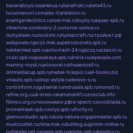
bananaboys.ru
sanekua.ru
lianafrukt.ru
beta43.ru
tucsonwoori.com
alex-translation.ru
avantgardeclinics.ru
noel.msk.ru
buylq.ru
aquas-spb.ru
vilnerivne.com
bobry-2.ru
vtoroe-solnce.ru
nickysheen.ru
clockmir.ru
huntercraft.ru
стройокт.рф
webpixels.ru
pczz.msk.su
petrodvorets.spb.ru
nsintermed.spb.ru
avtovirazh-24.ru
jazzq.ru
czecot.ru
cruizi.spb.ru
spasskaya.spb.ru
kniris.ru
vkpeople.com
maminy-mysli.ru
arionorel.ru
khuseniosif.ru
dotmediacup.spb.ru
mebel-tiraspol.ru
all-books.biz
vmauto.spb.ru
shop-astyle.ru
derevo-s.ru
contrinform.ru
gutserial.ru
mdrussia.spb.ru
monod.ru
refine.org.ru
uk-krein.ru
kamensk61.ru
zooclub.info
filonov.org.ru
технокамск.рф
ra-spectr.ru
ooodriada.ru
promelmash.spb.ru
ixtys.spb.ru
fccity.ru
glamourstudio.spb.ru
kola-nature.org
spbmaster.spb.ru
musicoutlet.ru
china.msk.ru
bulldog.su
grimm-online.ru
outlander.net.ru
maga.spb.ru
anime-sell.ru
keseloy.ru