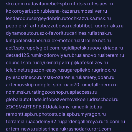
sko.com.ru
davitamebel-spb.ru
fotsis.ru
tesiaes.ru
kokoroyari.spb.ru
blesna-kazan.ru
mossilver.ru
lenderoq.ru
sergeydobrin.ru
tochkazvuka.msk.ru
people-of-art.ru
bezzubova.ru
clubtibet.ru
orior-aks.ru
dynamoauto.ru
szk-favorit.ru
carlines.ru
flatnsk.ru
kingbolenskaner.ru
alex-motor.ru
astroline.net.ru
act1.spb.ru
polyglot.com.ru
gidlipetsk.ru
ooo-driada.ru
detsad125.ru
mir-zdoroviya.ru
bruslanovo.ru
siterem.ru
council.spb.ru
лодкипатриот.рф
kafekolizey.ru
iclub.net.ru
gazon-easy.ru
sugarepilekb.ru
grinox.ru
pylesostineco.ru
msts-ozarenie.ru
kameryjooan.ru
artemovskij.ru
dopler.spb.ru
aid70.ru
metall-perm.ru
ndm.msk.ru
ratingzooshop.ru
apiaccess.ru
globalautotrade.info
bezverhovskoe.ru
drsschool.ru
ZOOSMART.SPB.RU
dalakony.ru
medikijob.ru
remontt.spb.ru
photostudia.spb.ru
myragon.ru
terramia.ru
academy62.ru
gardengallereya.ru
rti.com.ru
artem-news.ru
biserinca.ru
krasnodarkurort.com