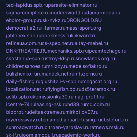
ted-lapidus.spb.ru
parasite-eliminator.ru
sigma-complete.ru
modernworld.ru
dama-moda.ru
eholot-group.ru
sk-nvkz.ru
DRONGOLD.RU
democratia2.ru
i-farmer.ru
mass-sport.org
jablonex.spb.ru
bookmess.ru
linkword.ru
refineua.com.ru
cs-spec.net.ru
altay-mebel.ru
DNK-THEATRE.RU
mechaniks.spb.ru
ipcamtechage.ru
skosta.ru
a-sun.ru
stroy-ldsp.ru
snowlands.org.ru
childrensshoes.ru
mrlizzy.ru
mebelsofiakrd.ru
bulizhenko.ru
rumantick.net.ru
mtszerno.ru
daily-fishing.ru
glushiteli-v-spb.ru
megasat.org.ru
localization.net.ru
flyingfish.pp.ru
ds5teremok.ru
aclib.spb.ru
komissionka30.ru
mag-profit.ru
icentre-74.ru
leasing-nsk.ru
hd39.ru
rcd.com.ru
bioprot.ru
deltaextreme.ru
mirkotlov07.ru
mycrossway.ru
temamedia.ru
art-fusing.ru
cbslefort.ru
sunroadwatch.ru
citroen-yaroslavl.ru
ratnews.msk.ru
sk-if.ru
joomlamoduli.ru
academic-work.ru