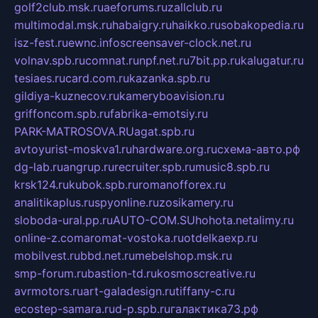
golf2club.msk.ru
aeforums.ru
zallclub.ru
multimodal.msk.ru
habaigry.ru
haikko.ru
sobakopedia.ru
isz-fest.ru
ewnc.info
screensaver-clock.net.ru
volnav.spb.ru
comnat.ru
npf.net.ru
7bit.pp.ru
kalugatur.ru
tesiaes.ru
card.com.ru
kazanka.spb.ru
gildiya-kuznecov.ru
kameryboavision.ru
griffoncom.spb.ru
fabrika-emotsiy.ru
PARK-MATROSOVA.RU
agat.spb.ru
avtoyurist-moskva1.ru
hardware.org.ru
схема-авто.рф
dg-lab.ru
angrup.ru
recruiter.spb.ru
music8.spb.ru
krsk124.ru
kubok.spb.ru
romanofforex.ru
analitikaplus.ru
spyonline.ru
zosikamery.ru
sloboda-ural.pp.ru
AUTO-COM.SU
hohota.net
alimy.ru
online-z.com
aromat-vostoka.ru
otdelkaexp.ru
mobilvest.ru
bbd.net.ru
mebelshop.msk.ru
smp-forum.ru
bastion-td.ru
kosmoscreative.ru
avrmotors.ru
art-galadesign.ru
tiffany-c.ru
ecostep-samara.ru
d-p.spb.ru
галактика73.рф