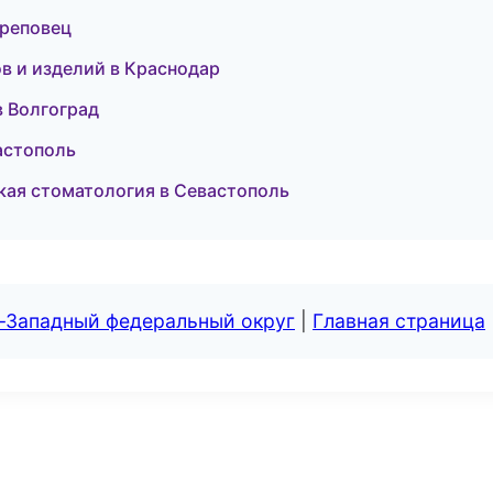
ереповец
в и изделий в Краснодар
в Волгоград
вастополь
ская стоматология в Севастополь
о-Западный федеральный округ
|
Главная страница