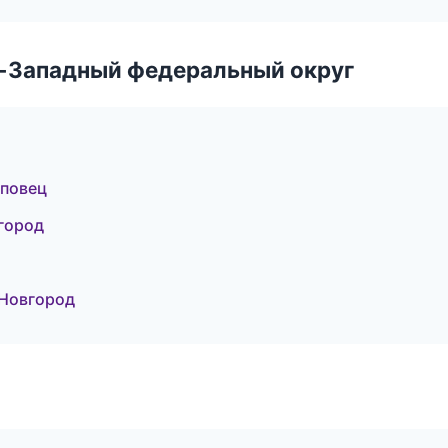
о-Западный федеральный округ
еповец
город
 Новгород