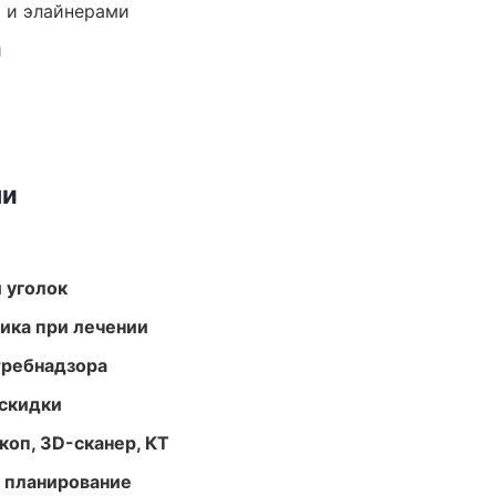
 и элайнерами
и
ми
 уголок
тика при лечении
требнадзора
скидки
оп, 3D-сканер, КТ
 планирование