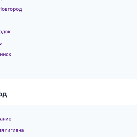
Новгород
одск
ь
инск
од
вание
ая гигиена