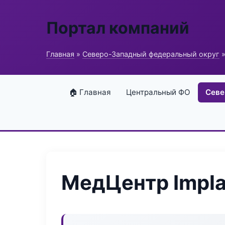
Портал компаний
Главная
»
Северо-Западный федеральный округ
»
🏠 Главная
Центральный ФО
Севе
МедЦентр Impla