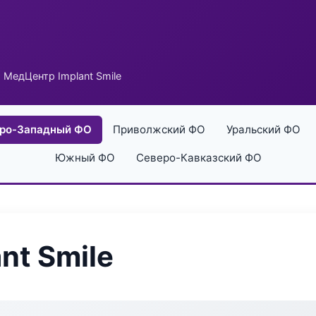
 МедЦентр Implant Smile
ро-Западный ФО
Приволжский ФО
Уральский ФО
Южный ФО
Северо-Кавказский ФО
nt Smile