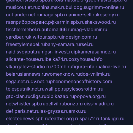
musicoutlet.ru
china.msk.ru
bulldog.su
grimm-online.ru
outlander.net.ru
maga.spb.ru
anime-sell.ru
keseloy.ru
газприборсервис.рф
karmin.spb.ru
shekswood.ru
tischlermebel.ru
automall66.ru
mag-vladimir.ru
yardbar.ru
kiwitour.spb.ru
indesign.com.ru
freestylemebel.ru
bany-samara.ru
rsei.ru
naidisvoyput.ru
mgsn-invest.ru
ipkamerasannce.ru
alicante-house.ru
ibelka74.ru
cozyhouse.info
vlkargalev-studio.ru
700mb.ru
figura-ufa.ru
alina-live.ru
belarusiannews.ru
womenknow.ru
dos-vniimk.ru
sega.net.ru
dv.net.ru
phenomenonsofhistory.com
telesputnik.net.ru
wall.pp.ru
pylesosroidmi.ru
gtc-clan.ru
cligs.ru
bibikazap.ru
popova.org.ru
netwhistler.spb.ru
bellvil.ru
bonzon.ru
iss-vladik.ru
defiparis.net.ru
las-gryzas.ru
amku.ru
electednews.spb.ru
feather.org.ru
spar72.ru
tankiigri.ru
dominus.com.ru
ibtree.ru
sanykool.pp.ru
unixlib.org.ru