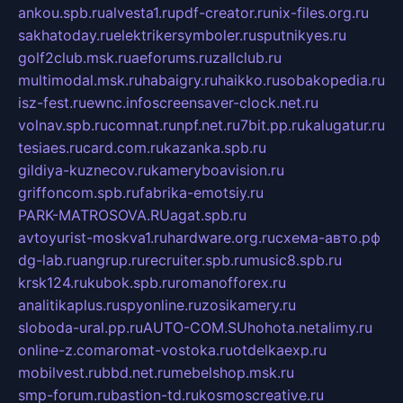
ankou.spb.ru
alvesta1.ru
pdf-creator.ru
nix-files.org.ru
sakhatoday.ru
elektrikersymboler.ru
sputnikyes.ru
golf2club.msk.ru
aeforums.ru
zallclub.ru
multimodal.msk.ru
habaigry.ru
haikko.ru
sobakopedia.ru
isz-fest.ru
ewnc.info
screensaver-clock.net.ru
volnav.spb.ru
comnat.ru
npf.net.ru
7bit.pp.ru
kalugatur.ru
tesiaes.ru
card.com.ru
kazanka.spb.ru
gildiya-kuznecov.ru
kameryboavision.ru
griffoncom.spb.ru
fabrika-emotsiy.ru
PARK-MATROSOVA.RU
agat.spb.ru
avtoyurist-moskva1.ru
hardware.org.ru
схема-авто.рф
dg-lab.ru
angrup.ru
recruiter.spb.ru
music8.spb.ru
krsk124.ru
kubok.spb.ru
romanofforex.ru
analitikaplus.ru
spyonline.ru
zosikamery.ru
sloboda-ural.pp.ru
AUTO-COM.SU
hohota.net
alimy.ru
online-z.com
aromat-vostoka.ru
otdelkaexp.ru
mobilvest.ru
bbd.net.ru
mebelshop.msk.ru
smp-forum.ru
bastion-td.ru
kosmoscreative.ru