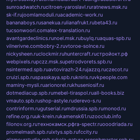
sunroadwatch.ru
citroen-yaroslavl.ru
ratnews.msk.ru
sk-if.ru
joomlamoduli.ru
academic-work.ru
bananaboys.ru
sanekua.ru
lianafrukt.ru
beta43.ru
tucsonwoori.com
alex-translation.ru
avantgardeclinics.ru
noel.msk.ru
buylq.ru
aquas-spb.ru
vilnerivne.com
bobry-2.ru
vtoroe-solnce.ru
nickysheen.ru
clockmir.ru
huntercraft.ru
стройокт.рф
webpixels.ru
pczz.msk.su
petrodvorets.spb.ru
nsintermed.spb.ru
avtovirazh-24.ru
jazzq.ru
czecot.ru
cruizi.spb.ru
spasskaya.spb.ru
kniris.ru
vkpeople.com
maminy-mysli.ru
arionorel.ru
khuseniosif.ru
dotmediacup.spb.ru
mebel-tiraspol.ru
all-books.biz
vmauto.spb.ru
shop-astyle.ru
derevo-s.ru
contrinform.ru
gutserial.ru
mdrussia.spb.ru
monod.ru
refine.org.ru
uk-krein.ru
kamensk61.ru
zooclub.info
filonov.org.ru
технокамск.рф
ra-spectr.ru
ooodriada.ru
promelmash.spb.ru
ixtys.spb.ru
fccity.ru
glamourstudio.spb.ru
kola-nature.org
spbmaster.spb.ru