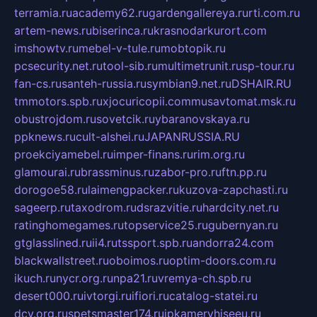
terramia.ru
academy62.ru
gardengallereya.ru
rti.com.ru
artem-news.ru
biserinca.ru
krasnodarkurort.com
imshowtv.ru
mebel-v-tule.ru
mobtopik.ru
pcsecurity.net.ru
tool-sib.ru
multimetrunit.ru
sp-tour.ru
fan-cs.ru
santeh-russia.ru
symbian9.net.ru
DSHAIR.RU
tmmotors.spb.ru
xjocuricopii.com
musavtomat.msk.ru
obustrojdom.ru
sovetcik.ru
ybaranovskaya.ru
ppknews.ru
cult-alshei.ru
JAPANRUSSIA.RU
proekciyamebel.ru
imper-finans.ru
rim.org.ru
glamourai.ru
brassminus.ru
zabor-pro.ru
ftn.pp.ru
dorogoe58.ru
laimengpacker.ru
kuzova-zapchasti.ru
sageerp.ru
taxodrom.ru
dsrazvitie.ru
hardcity.net.ru
ratinghomegames.ru
topservice25.ru
gubernyan.ru
gtglasslined.ru
ii4.ru
tssport.spb.ru
andorra24.com
blackwallstreet.ru
oboimos.ru
optim-doors.com.ru
ikuch.ru
nycr.org.ru
npa21.ru
vremya-ch.spb.ru
desert000.ru
ivtorgi.ru
ifiori.ru
catalog-statei.ru
dcv.org.ru
spetsmaster174.ru
ipkameryhiseeu.ru