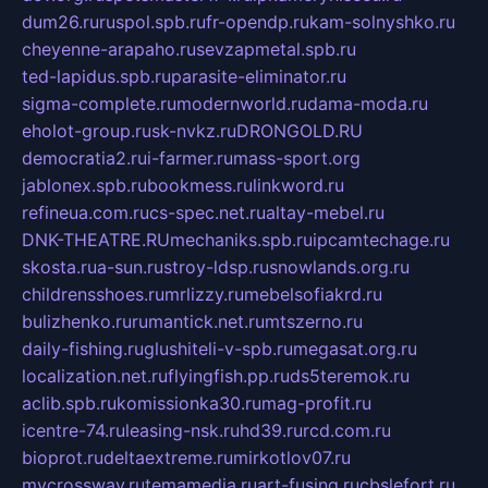
dum26.ru
ruspol.spb.ru
fr-opendp.ru
kam-solnyshko.ru
cheyenne-arapaho.ru
sevzapmetal.spb.ru
ted-lapidus.spb.ru
parasite-eliminator.ru
sigma-complete.ru
modernworld.ru
dama-moda.ru
eholot-group.ru
sk-nvkz.ru
DRONGOLD.RU
democratia2.ru
i-farmer.ru
mass-sport.org
jablonex.spb.ru
bookmess.ru
linkword.ru
refineua.com.ru
cs-spec.net.ru
altay-mebel.ru
DNK-THEATRE.RU
mechaniks.spb.ru
ipcamtechage.ru
skosta.ru
a-sun.ru
stroy-ldsp.ru
snowlands.org.ru
childrensshoes.ru
mrlizzy.ru
mebelsofiakrd.ru
bulizhenko.ru
rumantick.net.ru
mtszerno.ru
daily-fishing.ru
glushiteli-v-spb.ru
megasat.org.ru
localization.net.ru
flyingfish.pp.ru
ds5teremok.ru
aclib.spb.ru
komissionka30.ru
mag-profit.ru
icentre-74.ru
leasing-nsk.ru
hd39.ru
rcd.com.ru
bioprot.ru
deltaextreme.ru
mirkotlov07.ru
mycrossway.ru
temamedia.ru
art-fusing.ru
cbslefort.ru