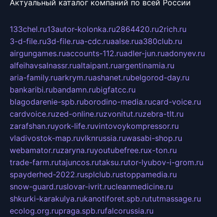
Актуальный каталог компаний по всей России
133chel.ru
13autor-kolonka.ru
2864420.ru
2rich.ru
3-d-file.ru
3d-file.ru
a-cdc.ru
aalse.ru
a380club.ru
airgungames.ru
accounts-112.ru
adler-jun.ru
adonyev.ru
alfeihavsalnassr.ru
altaipant.ru
argentinamia.ru
aria-family.ru
arkrym.ru
ashanet.ru
belgorod-day.ru
bankaribi.ru
bandamn.ru
bigfatcc.ru
blagodarenie-spb.ru
borodino-media.ru
card-voice.ru
cardvoice.ru
zed-online.ru
zvonitut.ru
zebra-tlt.ru
zarafshan.ru
york-life.ru
vintovoykompressor.ru
vladivostok-map.ru
vlknrussia.ru
wasabi-shop.ru
webamator.ru
zaryna.ru
youtubefree.ru
x-ton.ru
trade-farm.ru
tajuncos.ru
taksu.ru
tor-lyubov-i-grom.ru
spayderhed-2022.ru
splclub.ru
stoppamedia.ru
snow-guard.ru
slovar-ivrit.ru
cleanmedicine.ru
shkurki-karakulya.ru
kanotiforet.spb.ru
tutmassage.ru
ecolog.org.ru
praga.spb.ru
falcorussia.ru