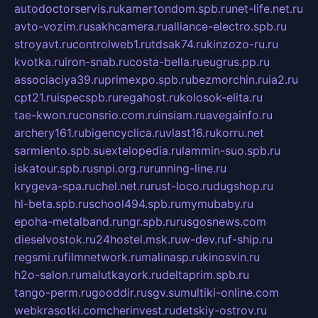
autodoctorservis.ru
kamertondom.spb.ru
net-life.net.ru
avto-vozim.ru
sakhcamera.ru
alliance-electro.spb.ru
stroyavt.ru
controlweb1.ru
tdsak74.ru
kinzozo-ru.ru
kvotka.ru
iron-snab.ru
costa-bella.ru
eugrus.pp.ru
associaciya39.ru
primexpo.spb.ru
bezmorchin.ru
ia2.ru
cpt21.ru
ispecspb.ru
regahost.ru
kolosok-elita.ru
tae-kwon.ru
consrio.com.ru
insiam.ru
avegainfo.ru
archery161.ru
bigencyclica.ru
vlast16.ru
korru.net
sarmiento.spb.su
extelopedia.ru
lammin-suo.spb.ru
iskatour.spb.ru
snpi.org.ru
running-line.ru
krygeva-spa.ru
chel.net.ru
rust-loco.ru
dugshop.ru
hl-beta.spb.ru
school494.spb.ru
mymubaby.ru
epoha-metalband.ru
ngr.spb.ru
rusgosnews.com
dieselvostok.ru
24hostel.msk.ru
w-dev.ru
f-ship.ru
regsmi.ru
filmnetwork.ru
malinasp.ru
kinosvin.ru
h2o-salon.ru
malutkayork.ru
deltaprim.spb.ru
tango-perm.ru
gooddir.ru
sgv.su
multiki-online.com
webkrasotki.com
cherinvest.ru
detskiy-ostrov.ru