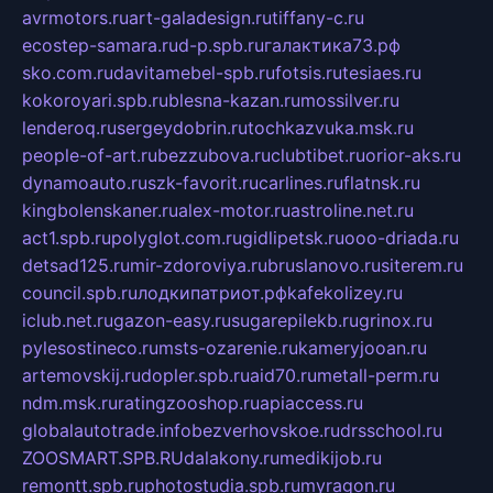
avrmotors.ru
art-galadesign.ru
tiffany-c.ru
ecostep-samara.ru
d-p.spb.ru
галактика73.рф
sko.com.ru
davitamebel-spb.ru
fotsis.ru
tesiaes.ru
kokoroyari.spb.ru
blesna-kazan.ru
mossilver.ru
lenderoq.ru
sergeydobrin.ru
tochkazvuka.msk.ru
people-of-art.ru
bezzubova.ru
clubtibet.ru
orior-aks.ru
dynamoauto.ru
szk-favorit.ru
carlines.ru
flatnsk.ru
kingbolenskaner.ru
alex-motor.ru
astroline.net.ru
act1.spb.ru
polyglot.com.ru
gidlipetsk.ru
ooo-driada.ru
detsad125.ru
mir-zdoroviya.ru
bruslanovo.ru
siterem.ru
council.spb.ru
лодкипатриот.рф
kafekolizey.ru
iclub.net.ru
gazon-easy.ru
sugarepilekb.ru
grinox.ru
pylesostineco.ru
msts-ozarenie.ru
kameryjooan.ru
artemovskij.ru
dopler.spb.ru
aid70.ru
metall-perm.ru
ndm.msk.ru
ratingzooshop.ru
apiaccess.ru
globalautotrade.info
bezverhovskoe.ru
drsschool.ru
ZOOSMART.SPB.RU
dalakony.ru
medikijob.ru
remontt.spb.ru
photostudia.spb.ru
myragon.ru