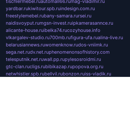
tischlermebel.ru
automall66.ru
mag-vladimir.ru
yardbar.ru
kiwitour.spb.ru
indesign.com.ru
freestylemebel.ru
bany-samara.ru
rsei.ru
naidisvoyput.ru
mgsn-invest.ru
ipkamerasannce.ru
alicante-house.ru
ibelka74.ru
cozyhouse.info
vlkargalev-studio.ru
700mb.ru
figura-ufa.ru
alina-live.ru
belarusiannews.ru
womenknow.ru
dos-vniimk.ru
sega.net.ru
dv.net.ru
phenomenonsofhistory.com
telesputnik.net.ru
wall.pp.ru
pylesosroidmi.ru
gtc-clan.ru
cligs.ru
bibikazap.ru
popova.org.ru
netwhistler.spb.ru
bellvil.ru
bonzon.ru
iss-vladik.ru
defiparis.net.ru
las-gryzas.ru
amku.ru
electednews.spb.ru
feather.org.ru
spar72.ru
tankiigri.ru
dominus.com.ru
ibtree.ru
sanykool.pp.ru
unixlib.org.ru
menatep.spb.ru
gartenterrassen.ru
printeka.ru
skvozilka.com.ru
parkovka-pub.ru
lovemobi.ru
art-ru.ru
emulatorz.com.ru
alucomp.com.ru
tatforum.com.ru
alternativa-profi.ru
dermakler.ru
artsurvey.ru
aredir.ru