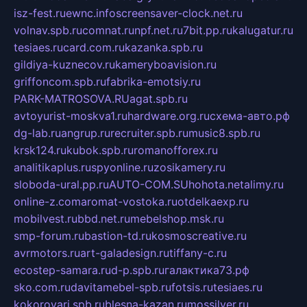
isz-fest.ru
ewnc.info
screensaver-clock.net.ru
volnav.spb.ru
comnat.ru
npf.net.ru
7bit.pp.ru
kalugatur.ru
tesiaes.ru
card.com.ru
kazanka.spb.ru
gildiya-kuznecov.ru
kameryboavision.ru
griffoncom.spb.ru
fabrika-emotsiy.ru
PARK-MATROSOVA.RU
agat.spb.ru
avtoyurist-moskva1.ru
hardware.org.ru
схема-авто.рф
dg-lab.ru
angrup.ru
recruiter.spb.ru
music8.spb.ru
krsk124.ru
kubok.spb.ru
romanofforex.ru
analitikaplus.ru
spyonline.ru
zosikamery.ru
sloboda-ural.pp.ru
AUTO-COM.SU
hohota.net
alimy.ru
online-z.com
aromat-vostoka.ru
otdelkaexp.ru
mobilvest.ru
bbd.net.ru
mebelshop.msk.ru
smp-forum.ru
bastion-td.ru
kosmoscreative.ru
avrmotors.ru
art-galadesign.ru
tiffany-c.ru
ecostep-samara.ru
d-p.spb.ru
галактика73.рф
sko.com.ru
davitamebel-spb.ru
fotsis.ru
tesiaes.ru
kokoroyari.spb.ru
blesna-kazan.ru
mossilver.ru