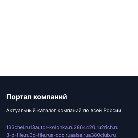
Портал компаний
Актуальный каталог компаний по всей России
133chel.ru
13autor-kolonka.ru
2864420.ru
2rich.ru
3-d-file.ru
3d-file.ru
a-cdc.ru
aalse.ru
a380club.ru