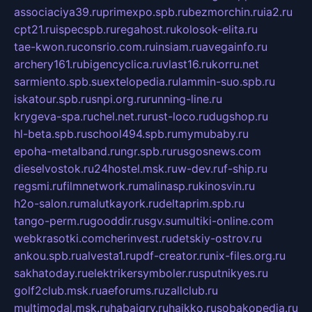
associaciya39.ru
primexpo.spb.ru
bezmorchin.ru
ia2.ru
cpt21.ru
ispecspb.ru
regahost.ru
kolosok-elita.ru
tae-kwon.ru
consrio.com.ru
insiam.ru
avegainfo.ru
archery161.ru
bigencyclica.ru
vlast16.ru
korru.net
sarmiento.spb.su
extelopedia.ru
lammin-suo.spb.ru
iskatour.spb.ru
snpi.org.ru
running-line.ru
krygeva-spa.ru
chel.net.ru
rust-loco.ru
dugshop.ru
hl-beta.spb.ru
school494.spb.ru
mymubaby.ru
epoha-metalband.ru
ngr.spb.ru
rusgosnews.com
dieselvostok.ru
24hostel.msk.ru
w-dev.ru
f-ship.ru
regsmi.ru
filmnetwork.ru
malinasp.ru
kinosvin.ru
h2o-salon.ru
malutkayork.ru
deltaprim.spb.ru
tango-perm.ru
gooddir.ru
sgv.su
multiki-online.com
webkrasotki.com
cherinvest.ru
detskiy-ostrov.ru
ankou.spb.ru
alvesta1.ru
pdf-creator.ru
nix-files.org.ru
sakhatoday.ru
elektrikersymboler.ru
sputnikyes.ru
golf2club.msk.ru
aeforums.ru
zallclub.ru
multimodal.msk.ru
habaigry.ru
haikko.ru
sobakopedia.ru