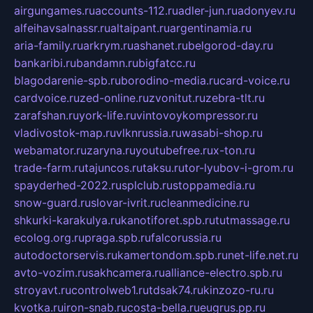
airgungames.ru
accounts-112.ru
adler-jun.ru
adonyev.ru
alfeihavsalnassr.ru
altaipant.ru
argentinamia.ru
aria-family.ru
arkrym.ru
ashanet.ru
belgorod-day.ru
bankaribi.ru
bandamn.ru
bigfatcc.ru
blagodarenie-spb.ru
borodino-media.ru
card-voice.ru
cardvoice.ru
zed-online.ru
zvonitut.ru
zebra-tlt.ru
zarafshan.ru
york-life.ru
vintovoykompressor.ru
vladivostok-map.ru
vlknrussia.ru
wasabi-shop.ru
webamator.ru
zaryna.ru
youtubefree.ru
x-ton.ru
trade-farm.ru
tajuncos.ru
taksu.ru
tor-lyubov-i-grom.ru
spayderhed-2022.ru
splclub.ru
stoppamedia.ru
snow-guard.ru
slovar-ivrit.ru
cleanmedicine.ru
shkurki-karakulya.ru
kanotiforet.spb.ru
tutmassage.ru
ecolog.org.ru
praga.spb.ru
falcorussia.ru
autodoctorservis.ru
kamertondom.spb.ru
net-life.net.ru
avto-vozim.ru
sakhcamera.ru
alliance-electro.spb.ru
stroyavt.ru
controlweb1.ru
tdsak74.ru
kinzozo-ru.ru
kvotka.ru
iron-snab.ru
costa-bella.ru
eugrus.pp.ru