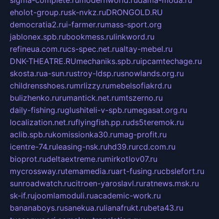
sigma-complete.ru
modernworld.ru
dama-moda.ru
eholot-group.ru
sk-nvkz.ru
DRONGOLD.RU
democratia2.ru
i-farmer.ru
mass-sport.org
jablonex.spb.ru
bookmess.ru
linkword.ru
refineua.com.ru
cs-spec.net.ru
altay-mebel.ru
DNK-THEATRE.RU
mechaniks.spb.ru
ipcamtechage.ru
skosta.ru
a-sun.ru
stroy-ldsp.ru
snowlands.org.ru
childrensshoes.ru
mrlizzy.ru
mebelsofiakrd.ru
bulizhenko.ru
rumantick.net.ru
mtszerno.ru
daily-fishing.ru
glushiteli-v-spb.ru
megasat.org.ru
localization.net.ru
flyingfish.pp.ru
ds5teremok.ru
aclib.spb.ru
komissionka30.ru
mag-profit.ru
icentre-74.ru
leasing-nsk.ru
hd39.ru
rcd.com.ru
bioprot.ru
deltaextreme.ru
mirkotlov07.ru
mycrossway.ru
temamedia.ru
art-fusing.ru
cbslefort.ru
sunroadwatch.ru
citroen-yaroslavl.ru
ratnews.msk.ru
sk-if.ru
joomlamoduli.ru
academic-work.ru
bananaboys.ru
sanekua.ru
lianafrukt.ru
beta43.ru