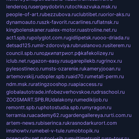
lenderoq.ru
sergeydobrin.ru
tochkazvuka.msk.ru
people-of-art.ru
bezzubova.ru
clubtibet.ru
orior-aks.ru
dynamoauto.ru
szk-favorit.ru
carlines.ru
flatnsk.ru
kingbolenskaner.ru
alex-motor.ru
astroline.net.ru
act1.spb.ru
polyglot.com.ru
gidlipetsk.ru
ooo-driada.ru
detsad125.ru
mir-zdoroviya.ru
bruslanovo.ru
siterem.ru
council.spb.ru
лодкипатриот.рф
kafekolizey.ru
iclub.net.ru
gazon-easy.ru
sugarepilekb.ru
grinox.ru
pylesostineco.ru
msts-ozarenie.ru
kameryjooan.ru
artemovskij.ru
dopler.spb.ru
aid70.ru
metall-perm.ru
ndm.msk.ru
ratingzooshop.ru
apiaccess.ru
globalautotrade.info
bezverhovskoe.ru
drsschool.ru
ZOOSMART.SPB.RU
dalakony.ru
medikijob.ru
remontt.spb.ru
photostudia.spb.ru
myragon.ru
terramia.ru
academy62.ru
gardengallereya.ru
rti.com.ru
artem-news.ru
biserinca.ru
krasnodarkurort.com
imshowtv.ru
mebel-v-tule.ru
mobtopik.ru
pcsecurity.net.ru
tool-sib.ru
multimetrunit.ru
sp-tour.ru