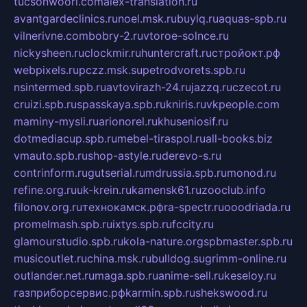
tucsonwoori.com
alex-translation.ru
avantgardeclinics.ru
noel.msk.ru
buylq.ru
aquas-spb.ru
vilnerivne.com
bobry-2.ru
vtoroe-solnce.ru
nickysheen.ru
clockmir.ru
huntercraft.ru
стройокт.рф
webpixels.ru
pczz.msk.su
petrodvorets.spb.ru
nsintermed.spb.ru
avtovirazh-24.ru
jazzq.ru
czecot.ru
cruizi.spb.ru
spasskaya.spb.ru
kniris.ru
vkpeople.com
maminy-mysli.ru
arionorel.ru
khuseniosif.ru
dotmediacup.spb.ru
mebel-tiraspol.ru
all-books.biz
vmauto.spb.ru
shop-astyle.ru
derevo-s.ru
contrinform.ru
gutserial.ru
mdrussia.spb.ru
monod.ru
refine.org.ru
uk-krein.ru
kamensk61.ru
zooclub.info
filonov.org.ru
технокамск.рф
ra-spectr.ru
ooodriada.ru
promelmash.spb.ru
ixtys.spb.ru
fccity.ru
glamourstudio.spb.ru
kola-nature.org
spbmaster.spb.ru
musicoutlet.ru
china.msk.ru
bulldog.su
grimm-online.ru
outlander.net.ru
maga.spb.ru
anime-sell.ru
keseloy.ru
газприборсервис.рф
karmin.spb.ru
shekswood.ru