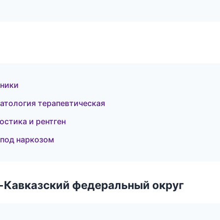
иники
матология терапевтическая
остика и рентген
 под наркозом
о-Кавказский федеральный округ