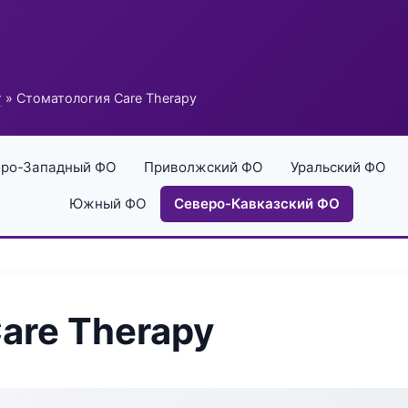
г
» Стоматология Care Therapy
ро-Западный ФО
Приволжский ФО
Уральский ФО
Южный ФО
Северо-Кавказский ФО
are Therapy