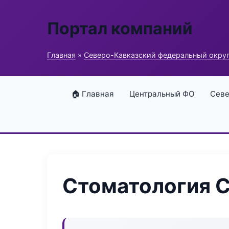
Портал компаний
Главная
»
Северо-Кавказский федеральный окру
🏠 Главная
Центральный ФО
Севе
Стоматология C