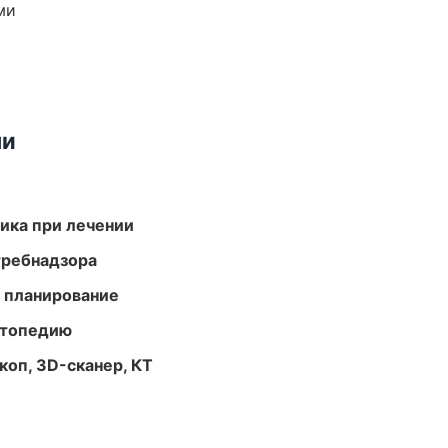
ми
ми
тика при лечении
требнадзора
 планирование
ортопедию
оп, 3D-сканер, КТ