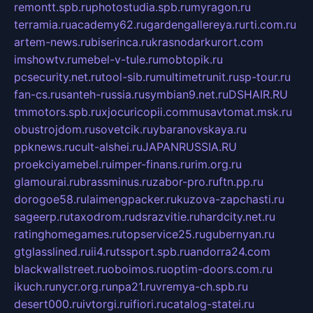
remontt.spb.ru
photostudia.spb.ru
myragon.ru
terramia.ru
academy62.ru
gardengallereya.ru
rti.com.ru
artem-news.ru
biserinca.ru
krasnodarkurort.com
imshowtv.ru
mebel-v-tule.ru
mobtopik.ru
pcsecurity.net.ru
tool-sib.ru
multimetrunit.ru
sp-tour.ru
fan-cs.ru
santeh-russia.ru
symbian9.net.ru
DSHAIR.RU
tmmotors.spb.ru
xjocuricopii.com
musavtomat.msk.ru
obustrojdom.ru
sovetcik.ru
ybaranovskaya.ru
ppknews.ru
cult-alshei.ru
JAPANRUSSIA.RU
proekciyamebel.ru
imper-finans.ru
rim.org.ru
glamourai.ru
brassminus.ru
zabor-pro.ru
ftn.pp.ru
dorogoe58.ru
laimengpacker.ru
kuzova-zapchasti.ru
sageerp.ru
taxodrom.ru
dsrazvitie.ru
hardcity.net.ru
ratinghomegames.ru
topservice25.ru
gubernyan.ru
gtglasslined.ru
ii4.ru
tssport.spb.ru
andorra24.com
blackwallstreet.ru
oboimos.ru
optim-doors.com.ru
ikuch.ru
nycr.org.ru
npa21.ru
vremya-ch.spb.ru
desert000.ru
ivtorgi.ru
ifiori.ru
catalog-statei.ru