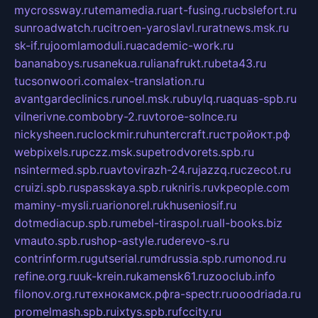
mycrossway.ru
temamedia.ru
art-fusing.ru
cbslefort.ru
sunroadwatch.ru
citroen-yaroslavl.ru
ratnews.msk.ru
sk-if.ru
joomlamoduli.ru
academic-work.ru
bananaboys.ru
sanekua.ru
lianafrukt.ru
beta43.ru
tucsonwoori.com
alex-translation.ru
avantgardeclinics.ru
noel.msk.ru
buylq.ru
aquas-spb.ru
vilnerivne.com
bobry-2.ru
vtoroe-solnce.ru
nickysheen.ru
clockmir.ru
huntercraft.ru
стройокт.рф
webpixels.ru
pczz.msk.su
petrodvorets.spb.ru
nsintermed.spb.ru
avtovirazh-24.ru
jazzq.ru
czecot.ru
cruizi.spb.ru
spasskaya.spb.ru
kniris.ru
vkpeople.com
maminy-mysli.ru
arionorel.ru
khuseniosif.ru
dotmediacup.spb.ru
mebel-tiraspol.ru
all-books.biz
vmauto.spb.ru
shop-astyle.ru
derevo-s.ru
contrinform.ru
gutserial.ru
mdrussia.spb.ru
monod.ru
refine.org.ru
uk-krein.ru
kamensk61.ru
zooclub.info
filonov.org.ru
технокамск.рф
ra-spectr.ru
ooodriada.ru
promelmash.spb.ru
ixtys.spb.ru
fccity.ru