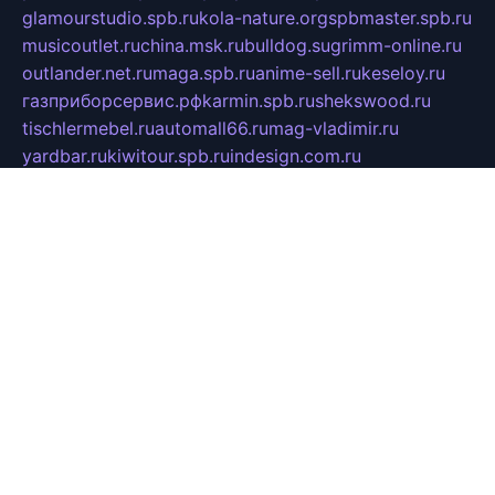
glamourstudio.spb.ru
kola-nature.org
spbmaster.spb.ru
musicoutlet.ru
china.msk.ru
bulldog.su
grimm-online.ru
outlander.net.ru
maga.spb.ru
anime-sell.ru
keseloy.ru
газприборсервис.рф
karmin.spb.ru
shekswood.ru
tischlermebel.ru
automall66.ru
mag-vladimir.ru
yardbar.ru
kiwitour.spb.ru
indesign.com.ru
freestylemebel.ru
bany-samara.ru
rsei.ru
naidisvoyput.ru
mgsn-invest.ru
ipkamerasannce.ru
alicante-house.ru
ibelka74.ru
cozyhouse.info
vlkargalev-studio.ru
700mb.ru
figura-ufa.ru
alina-live.ru
belarusiannews.ru
womenknow.ru
dos-vniimk.ru
sega.net.ru
dv.net.ru
phenomenonsofhistory.com
telesputnik.net.ru
wall.pp.ru
pylesosroidmi.ru
gtc-clan.ru
cligs.ru
bibikazap.ru
popova.org.ru
netwhistler.spb.ru
bellvil.ru
bonzon.ru
iss-vladik.ru
defiparis.net.ru
las-gryzas.ru
amku.ru
electednews.spb.ru
feather.org.ru
spar72.ru
tankiigri.ru
dominus.com.ru
ibtree.ru
sanykool.pp.ru
unixlib.org.ru