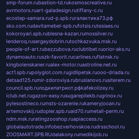
smp-forum.ru
bastion-td.ru
kosmoscreative.ru
avrmotors.ru
art-galadesign.ru
tiffany-c.ru
ecostep-samara.ru
d-p.spb.ru
галактика73.рф
sko.com.ru
davitamebel-spb.ru
fotsis.ru
tesiaes.ru
kokoroyari.spb.ru
blesna-kazan.ru
mossilver.ru
lenderoq.ru
sergeydobrin.ru
tochkazvuka.msk.ru
people-of-art.ru
bezzubova.ru
clubtibet.ru
orior-aks.ru
dynamoauto.ru
szk-favorit.ru
carlines.ru
flatnsk.ru
kingbolenskaner.ru
alex-motor.ru
astroline.net.ru
act1.spb.ru
polyglot.com.ru
gidlipetsk.ru
ooo-driada.ru
detsad125.ru
mir-zdoroviya.ru
bruslanovo.ru
siterem.ru
council.spb.ru
лодкипатриот.рф
kafekolizey.ru
iclub.net.ru
gazon-easy.ru
sugarepilekb.ru
grinox.ru
pylesostineco.ru
msts-ozarenie.ru
kameryjooan.ru
artemovskij.ru
dopler.spb.ru
aid70.ru
metall-perm.ru
ndm.msk.ru
ratingzooshop.ru
apiaccess.ru
globalautotrade.info
bezverhovskoe.ru
drsschool.ru
ZOOSMART.SPB.RU
dalakony.ru
medikijob.ru