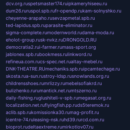
dcv.org.ru
spetsmaster174.ru
ipkameryhiseeu.ru
dum26.ru
ruspol.spb.ru
fr-opendp.ru
kam-solnyshko.ru
cheyenne-arapaho.ru
sevzapmetal.spb.ru
ted-lapidus.spb.ru
parasite-eliminator.ru
sigma-complete.ru
modernworld.ru
dama-moda.ru
eholot-group.ru
sk-nvkz.ru
DRONGOLD.RU
democratia2.ru
i-farmer.ru
mass-sport.org
jablonex.spb.ru
bookmess.ru
linkword.ru
refineua.com.ru
cs-spec.net.ru
altay-mebel.ru
DNK-THEATRE.RU
mechaniks.spb.ru
ipcamtechage.ru
skosta.ru
a-sun.ru
stroy-ldsp.ru
snowlands.org.ru
childrensshoes.ru
mrlizzy.ru
mebelsofiakrd.ru
bulizhenko.ru
rumantick.net.ru
mtszerno.ru
daily-fishing.ru
glushiteli-v-spb.ru
megasat.org.ru
localization.net.ru
flyingfish.pp.ru
ds5teremok.ru
aclib.spb.ru
komissionka30.ru
mag-profit.ru
icentre-74.ru
leasing-nsk.ru
hd39.ru
rcd.com.ru
bioprot.ru
deltaextreme.ru
mirkotlov07.ru