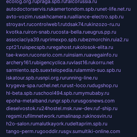
ecolog.org.ru
praga.spb.ru
falcorussia.ru
autodoctorservis.ru
kamertondom.spb.ru
net-life.net.ru
avto-vozim.ru
sakhcamera.ru
alliance-electro.spb.ru
stroyavt.ru
controlweb1.ru
tdsak74.ru
kinzozo-ru.ru
kvotka.ru
iron-snab.ru
costa-bella.ru
eugrus.pp.ru
associaciya39.ru
primexpo.spb.ru
bezmorchin.ru
ia2.ru
cpt21.ru
ispecspb.ru
regahost.ru
kolosok-elita.ru
tae-kwon.ru
consrio.com.ru
insiam.ru
avegainfo.ru
archery161.ru
bigencyclica.ru
vlast16.ru
korru.net
sarmiento.spb.su
extelopedia.ru
lammin-suo.spb.ru
iskatour.spb.ru
snpi.org.ru
running-line.ru
krygeva-spa.ru
chel.net.ru
rust-loco.ru
dugshop.ru
hl-beta.spb.ru
school494.spb.ru
mymubaby.ru
epoha-metalband.ru
ngr.spb.ru
rusgosnews.com
dieselvostok.ru
24hostel.msk.ru
w-dev.ru
f-ship.ru
regsmi.ru
filmnetwork.ru
malinasp.ru
kinosvin.ru
h2o-salon.ru
malutkayork.ru
deltaprim.spb.ru
tango-perm.ru
gooddir.ru
sgv.su
multiki-online.com