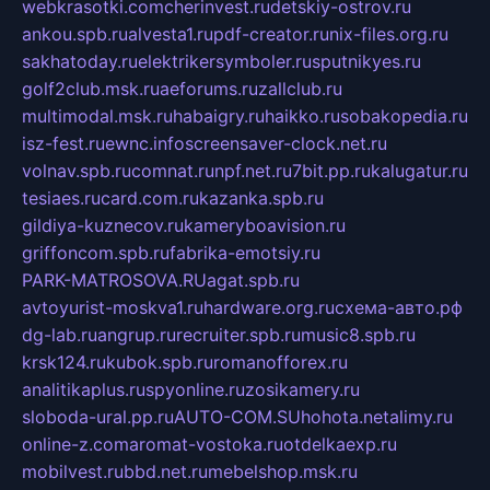
webkrasotki.com
cherinvest.ru
detskiy-ostrov.ru
ankou.spb.ru
alvesta1.ru
pdf-creator.ru
nix-files.org.ru
sakhatoday.ru
elektrikersymboler.ru
sputnikyes.ru
golf2club.msk.ru
aeforums.ru
zallclub.ru
multimodal.msk.ru
habaigry.ru
haikko.ru
sobakopedia.ru
isz-fest.ru
ewnc.info
screensaver-clock.net.ru
volnav.spb.ru
comnat.ru
npf.net.ru
7bit.pp.ru
kalugatur.ru
tesiaes.ru
card.com.ru
kazanka.spb.ru
gildiya-kuznecov.ru
kameryboavision.ru
griffoncom.spb.ru
fabrika-emotsiy.ru
PARK-MATROSOVA.RU
agat.spb.ru
avtoyurist-moskva1.ru
hardware.org.ru
схема-авто.рф
dg-lab.ru
angrup.ru
recruiter.spb.ru
music8.spb.ru
krsk124.ru
kubok.spb.ru
romanofforex.ru
analitikaplus.ru
spyonline.ru
zosikamery.ru
sloboda-ural.pp.ru
AUTO-COM.SU
hohota.net
alimy.ru
online-z.com
aromat-vostoka.ru
otdelkaexp.ru
mobilvest.ru
bbd.net.ru
mebelshop.msk.ru