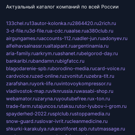
Актуальный каталог компаний по всей России
133chel.ru
13autor-kolonka.ru
2864420.ru
2rich.ru
3-d-file.ru
3d-file.ru
a-cdc.ru
aalse.ru
a380club.ru
airgungames.ru
accounts-112.ru
adler-jun.ru
adonyev.ru
alfeihavsalnassr.ru
altaipant.ru
argentinamia.ru
aria-family.ru
arkrym.ru
ashanet.ru
belgorod-day.ru
bankaribi.ru
bandamn.ru
bigfatcc.ru
blagodarenie-spb.ru
borodino-media.ru
card-voice.ru
cardvoice.ru
zed-online.ru
zvonitut.ru
zebra-tlt.ru
zarafshan.ru
york-life.ru
vintovoykompressor.ru
vladivostok-map.ru
vlknrussia.ru
wasabi-shop.ru
webamator.ru
zaryna.ru
youtubefree.ru
x-ton.ru
trade-farm.ru
tajuncos.ru
taksu.ru
tor-lyubov-i-grom.ru
spayderhed-2022.ru
splclub.ru
stoppamedia.ru
snow-guard.ru
slovar-ivrit.ru
cleanmedicine.ru
shkurki-karakulya.ru
kanotiforet.spb.ru
tutmassage.ru