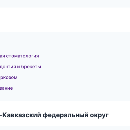
кая стоматология
донтия и брекеты
аркозом
вание
о-Кавказский федеральный округ