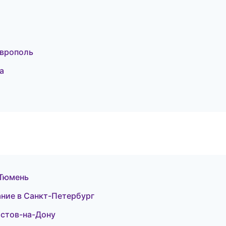
аврополь
а
 Тюмень
ание в Санкт-Петербург
остов-на-Дону