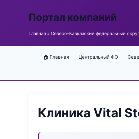
Портал компаний
Главная
»
Северо-Кавказский федеральный окру
🏠 Главная
Центральный ФО
Севе
Клиника Vital S