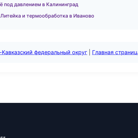
ё под давлением в Калининград
Литейка и термообработка в Иваново
-Кавказский федеральный округ
|
Главная страниц
сии