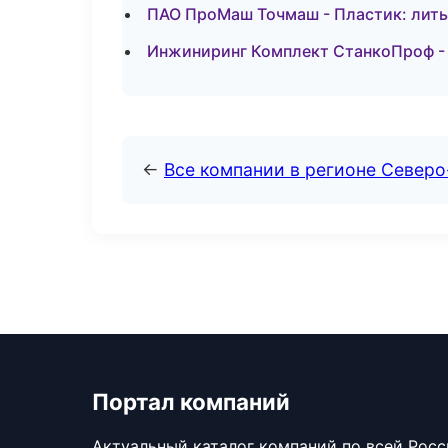
ПАО ПроМаш Точмаш - Пластик: лить
Инжиниринг Комплект СтанкоПроф - 
←
Все компании в регионе Северо
Портал компаний
Актуальный каталог компаний по всей Рос