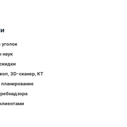
ми
 уголок
ы наук
скидки
оп, 3D-сканер, КТ
 планирование
требнадзора
 клиентами