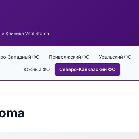
г
» Клиника Vital Stoma
ро-Западный ФО
Приволжский ФО
Уральский ФО
Южный ФО
Северо-Кавказский ФО
toma