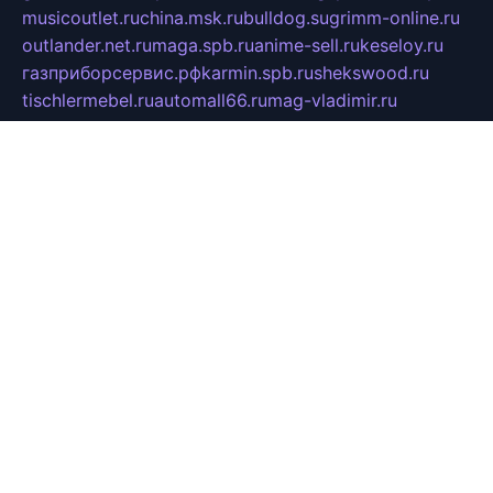
musicoutlet.ru
china.msk.ru
bulldog.su
grimm-online.ru
outlander.net.ru
maga.spb.ru
anime-sell.ru
keseloy.ru
газприборсервис.рф
karmin.spb.ru
shekswood.ru
tischlermebel.ru
automall66.ru
mag-vladimir.ru
yardbar.ru
kiwitour.spb.ru
indesign.com.ru
freestylemebel.ru
bany-samara.ru
rsei.ru
naidisvoyput.ru
mgsn-invest.ru
ipkamerasannce.ru
alicante-house.ru
ibelka74.ru
cozyhouse.info
vlkargalev-studio.ru
700mb.ru
figura-ufa.ru
alina-live.ru
belarusiannews.ru
womenknow.ru
dos-vniimk.ru
sega.net.ru
dv.net.ru
phenomenonsofhistory.com
telesputnik.net.ru
wall.pp.ru
pylesosroidmi.ru
gtc-clan.ru
cligs.ru
bibikazap.ru
popova.org.ru
netwhistler.spb.ru
bellvil.ru
bonzon.ru
iss-vladik.ru
defiparis.net.ru
las-gryzas.ru
amku.ru
electednews.spb.ru
feather.org.ru
spar72.ru
tankiigri.ru
dominus.com.ru
ibtree.ru
sanykool.pp.ru
unixlib.org.ru
menatep.spb.ru
gartenterrassen.ru
printeka.ru