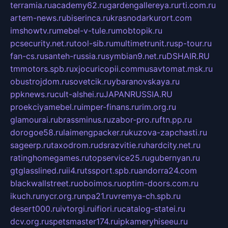
terramia.ru
academy62.ru
gardengallereya.ru
rti.com.ru
artem-news.ru
biserinca.ru
krasnodarkurort.com
imshowtv.ru
mebel-v-tule.ru
mobtopik.ru
pcsecurity.net.ru
tool-sib.ru
multimetrunit.ru
sp-tour.ru
fan-cs.ru
santeh-russia.ru
symbian9.net.ru
DSHAIR.RU
tmmotors.spb.ru
xjocuricopii.com
musavtomat.msk.ru
obustrojdom.ru
sovetcik.ru
ybaranovskaya.ru
ppknews.ru
cult-alshei.ru
JAPANRUSSIA.RU
proekciyamebel.ru
imper-finans.ru
rim.org.ru
glamourai.ru
brassminus.ru
zabor-pro.ru
ftn.pp.ru
dorogoe58.ru
laimengpacker.ru
kuzova-zapchasti.ru
sageerp.ru
taxodrom.ru
dsrazvitie.ru
hardcity.net.ru
ratinghomegames.ru
topservice25.ru
gubernyan.ru
gtglasslined.ru
ii4.ru
tssport.spb.ru
andorra24.com
blackwallstreet.ru
oboimos.ru
optim-doors.com.ru
ikuch.ru
nycr.org.ru
npa21.ru
vremya-ch.spb.ru
desert000.ru
ivtorgi.ru
ifiori.ru
catalog-statei.ru
dcv.org.ru
spetsmaster174.ru
ipkameryhiseeu.ru