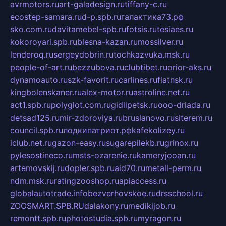
avrmotors.ru
art-galadesign.ru
tiffany-c.ru
ecostep-samara.ru
d-p.spb.ru
галактика73.рф
sko.com.ru
davitamebel-spb.ru
fotsis.ru
tesiaes.ru
kokoroyari.spb.ru
blesna-kazan.ru
mossilver.ru
lenderoq.ru
sergeydobrin.ru
tochkazvuka.msk.ru
people-of-art.ru
bezzubova.ru
clubtibet.ru
orior-aks.ru
dynamoauto.ru
szk-favorit.ru
carlines.ru
flatnsk.ru
kingbolenskaner.ru
alex-motor.ru
astroline.net.ru
act1.spb.ru
polyglot.com.ru
gidlipetsk.ru
ooo-driada.ru
detsad125.ru
mir-zdoroviya.ru
bruslanovo.ru
siterem.ru
council.spb.ru
лодкипатриот.рф
kafekolizey.ru
iclub.net.ru
gazon-easy.ru
sugarepilekb.ru
grinox.ru
pylesostineco.ru
msts-ozarenie.ru
kameryjooan.ru
artemovskij.ru
dopler.spb.ru
aid70.ru
metall-perm.ru
ndm.msk.ru
ratingzooshop.ru
apiaccess.ru
globalautotrade.info
bezverhovskoe.ru
drsschool.ru
ZOOSMART.SPB.RU
dalakony.ru
medikijob.ru
remontt.spb.ru
photostudia.spb.ru
myragon.ru