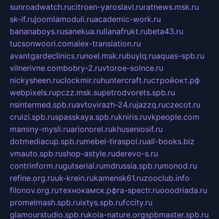
sunroadwatch.ru
citroen-yaroslavl.ru
ratnews.msk.ru
sk-if.ru
joomlamoduli.ru
academic-work.ru
bananaboys.ru
sanekua.ru
lianafrukt.ru
beta43.ru
tucsonwoori.com
alex-translation.ru
avantgardeclinics.ru
noel.msk.ru
buylq.ru
aquas-spb.ru
vilnerivne.com
bobry-2.ru
vtoroe-solnce.ru
nickysheen.ru
clockmir.ru
huntercraft.ru
стройокт.рф
webpixels.ru
pczz.msk.su
petrodvorets.spb.ru
nsintermed.spb.ru
avtovirazh-24.ru
jazzq.ru
czecot.ru
cruizi.spb.ru
spasskaya.spb.ru
kniris.ru
vkpeople.com
maminy-mysli.ru
arionorel.ru
khuseniosif.ru
dotmediacup.spb.ru
mebel-tiraspol.ru
all-books.biz
vmauto.spb.ru
shop-astyle.ru
derevo-s.ru
contrinform.ru
gutserial.ru
mdrussia.spb.ru
monod.ru
refine.org.ru
uk-krein.ru
kamensk61.ru
zooclub.info
filonov.org.ru
технокамск.рф
ra-spectr.ru
ooodriada.ru
promelmash.spb.ru
ixtys.spb.ru
fccity.ru
glamourstudio.spb.ru
kola-nature.org
spbmaster.spb.ru