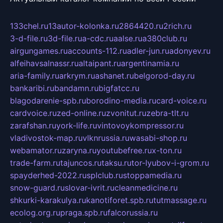
133chel.ru
13autor-kolonka.ru
2864420.ru
2rich.ru
3-d-file.ru
3d-file.ru
a-cdc.ru
aalse.ru
a380club.ru
airgungames.ru
accounts-112.ru
adler-jun.ru
adonyev.ru
alfeihavsalnassr.ru
altaipant.ru
argentinamia.ru
aria-family.ru
arkrym.ru
ashanet.ru
belgorod-day.ru
bankaribi.ru
bandamn.ru
bigfatcc.ru
blagodarenie-spb.ru
borodino-media.ru
card-voice.ru
cardvoice.ru
zed-online.ru
zvonitut.ru
zebra-tlt.ru
zarafshan.ru
york-life.ru
vintovoykompressor.ru
vladivostok-map.ru
vlknrussia.ru
wasabi-shop.ru
webamator.ru
zaryna.ru
youtubefree.ru
x-ton.ru
trade-farm.ru
tajuncos.ru
taksu.ru
tor-lyubov-i-grom.ru
spayderhed-2022.ru
splclub.ru
stoppamedia.ru
snow-guard.ru
slovar-ivrit.ru
cleanmedicine.ru
shkurki-karakulya.ru
kanotiforet.spb.ru
tutmassage.ru
ecolog.org.ru
praga.spb.ru
falcorussia.ru