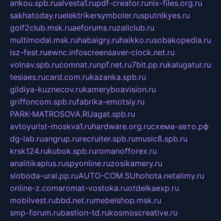
ankou.spb.ru
alvesta1.ru
pdf-creator.ru
nix-files.org.ru
sakhatoday.ru
elektrikersymboler.ru
sputnikyes.ru
golf2club.msk.ru
aeforums.ru
zallclub.ru
multimodal.msk.ru
habaigry.ru
haikko.ru
sobakopedia.ru
isz-fest.ru
ewnc.info
screensaver-clock.net.ru
volnav.spb.ru
comnat.ru
npf.net.ru
7bit.pp.ru
kalugatur.ru
tesiaes.ru
card.com.ru
kazanka.spb.ru
gildiya-kuznecov.ru
kameryboavision.ru
griffoncom.spb.ru
fabrika-emotsiy.ru
PARK-MATROSOVA.RU
agat.spb.ru
avtoyurist-moskva1.ru
hardware.org.ru
схема-авто.рф
dg-lab.ru
angrup.ru
recruiter.spb.ru
music8.spb.ru
krsk124.ru
kubok.spb.ru
romanofforex.ru
analitikaplus.ru
spyonline.ru
zosikamery.ru
sloboda-ural.pp.ru
AUTO-COM.SU
hohota.net
alimy.ru
online-z.com
aromat-vostoka.ru
otdelkaexp.ru
mobilvest.ru
bbd.net.ru
mebelshop.msk.ru
smp-forum.ru
bastion-td.ru
kosmoscreative.ru