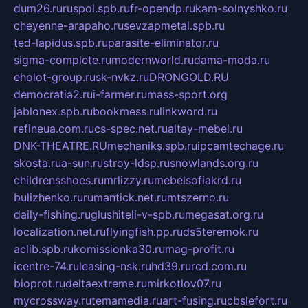
dum26.ru
ruspol.spb.ru
fr-opendp.ru
kam-solnyshko.ru
cheyenne-arapaho.ru
sevzapmetal.spb.ru
ted-lapidus.spb.ru
parasite-eliminator.ru
sigma-complete.ru
modernworld.ru
dama-moda.ru
eholot-group.ru
sk-nvkz.ru
DRONGOLD.RU
democratia2.ru
i-farmer.ru
mass-sport.org
jablonex.spb.ru
bookmess.ru
linkword.ru
refineua.com.ru
cs-spec.net.ru
altay-mebel.ru
DNK-THEATRE.RU
mechaniks.spb.ru
ipcamtechage.ru
skosta.ru
a-sun.ru
stroy-ldsp.ru
snowlands.org.ru
childrensshoes.ru
mrlizzy.ru
mebelsofiakrd.ru
bulizhenko.ru
rumantick.net.ru
mtszerno.ru
daily-fishing.ru
glushiteli-v-spb.ru
megasat.org.ru
localization.net.ru
flyingfish.pp.ru
ds5teremok.ru
aclib.spb.ru
komissionka30.ru
mag-profit.ru
icentre-74.ru
leasing-nsk.ru
hd39.ru
rcd.com.ru
bioprot.ru
deltaextreme.ru
mirkotlov07.ru
mycrossway.ru
temamedia.ru
art-fusing.ru
cbslefort.ru