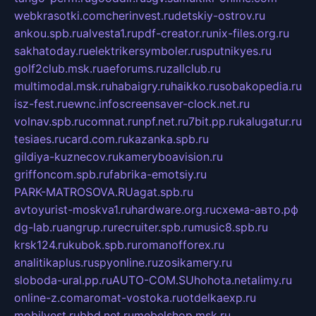
webkrasotki.com
cherinvest.ru
detskiy-ostrov.ru
ankou.spb.ru
alvesta1.ru
pdf-creator.ru
nix-files.org.ru
sakhatoday.ru
elektrikersymboler.ru
sputnikyes.ru
golf2club.msk.ru
aeforums.ru
zallclub.ru
multimodal.msk.ru
habaigry.ru
haikko.ru
sobakopedia.ru
isz-fest.ru
ewnc.info
screensaver-clock.net.ru
volnav.spb.ru
comnat.ru
npf.net.ru
7bit.pp.ru
kalugatur.ru
tesiaes.ru
card.com.ru
kazanka.spb.ru
gildiya-kuznecov.ru
kameryboavision.ru
griffoncom.spb.ru
fabrika-emotsiy.ru
PARK-MATROSOVA.RU
agat.spb.ru
avtoyurist-moskva1.ru
hardware.org.ru
схема-авто.рф
dg-lab.ru
angrup.ru
recruiter.spb.ru
music8.spb.ru
krsk124.ru
kubok.spb.ru
romanofforex.ru
analitikaplus.ru
spyonline.ru
zosikamery.ru
sloboda-ural.pp.ru
AUTO-COM.SU
hohota.net
alimy.ru
online-z.com
aromat-vostoka.ru
otdelkaexp.ru
mobilvest.ru
bbd.net.ru
mebelshop.msk.ru