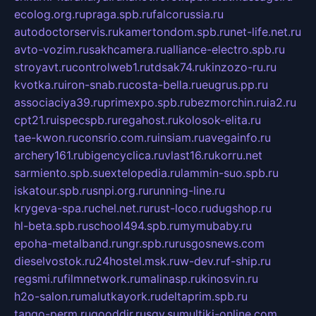
ecolog.org.ru
praga.spb.ru
falcorussia.ru
autodoctorservis.ru
kamertondom.spb.ru
net-life.net.ru
avto-vozim.ru
sakhcamera.ru
alliance-electro.spb.ru
stroyavt.ru
controlweb1.ru
tdsak74.ru
kinzozo-ru.ru
kvotka.ru
iron-snab.ru
costa-bella.ru
eugrus.pp.ru
associaciya39.ru
primexpo.spb.ru
bezmorchin.ru
ia2.ru
cpt21.ru
ispecspb.ru
regahost.ru
kolosok-elita.ru
tae-kwon.ru
consrio.com.ru
insiam.ru
avegainfo.ru
archery161.ru
bigencyclica.ru
vlast16.ru
korru.net
sarmiento.spb.su
extelopedia.ru
lammin-suo.spb.ru
iskatour.spb.ru
snpi.org.ru
running-line.ru
krygeva-spa.ru
chel.net.ru
rust-loco.ru
dugshop.ru
hl-beta.spb.ru
school494.spb.ru
mymubaby.ru
epoha-metalband.ru
ngr.spb.ru
rusgosnews.com
dieselvostok.ru
24hostel.msk.ru
w-dev.ru
f-ship.ru
regsmi.ru
filmnetwork.ru
malinasp.ru
kinosvin.ru
h2o-salon.ru
malutkayork.ru
deltaprim.spb.ru
tango-perm.ru
gooddir.ru
sgv.su
multiki-online.com