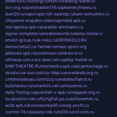
desert000.ru
ivtorgi.ru
ifiori.ru
catalog-statei.ru
dcv.org.ru
spetsmaster174.ru
ipkameryhiseeu.ru
dum26.ru
ruspol.spb.ru
fr-opendp.ru
kam-solnyshko.ru
cheyenne-arapaho.ru
sevzapmetal.spb.ru
ted-lapidus.spb.ru
parasite-eliminator.ru
sigma-complete.ru
modernworld.ru
dama-moda.ru
eholot-group.ru
sk-nvkz.ru
DRONGOLD.RU
democratia2.ru
i-farmer.ru
mass-sport.org
jablonex.spb.ru
bookmess.ru
linkword.ru
refineua.com.ru
cs-spec.net.ru
altay-mebel.ru
DNK-THEATRE.RU
mechaniks.spb.ru
ipcamtechage.ru
skosta.ru
a-sun.ru
stroy-ldsp.ru
snowlands.org.ru
childrensshoes.ru
mrlizzy.ru
mebelsofiakrd.ru
bulizhenko.ru
rumantick.net.ru
mtszerno.ru
daily-fishing.ru
glushiteli-v-spb.ru
megasat.org.ru
localization.net.ru
flyingfish.pp.ru
ds5teremok.ru
aclib.spb.ru
komissionka30.ru
mag-profit.ru
icentre-74.ru
leasing-nsk.ru
hd39.ru
rcd.com.ru