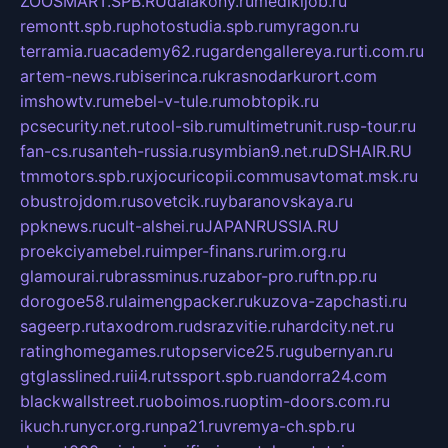
ZOOSMART.SPB.RU
dalakony.ru
medikijob.ru
remontt.spb.ru
photostudia.spb.ru
myragon.ru
terramia.ru
academy62.ru
gardengallereya.ru
rti.com.ru
artem-news.ru
biserinca.ru
krasnodarkurort.com
imshowtv.ru
mebel-v-tule.ru
mobtopik.ru
pcsecurity.net.ru
tool-sib.ru
multimetrunit.ru
sp-tour.ru
fan-cs.ru
santeh-russia.ru
symbian9.net.ru
DSHAIR.RU
tmmotors.spb.ru
xjocuricopii.com
musavtomat.msk.ru
obustrojdom.ru
sovetcik.ru
ybaranovskaya.ru
ppknews.ru
cult-alshei.ru
JAPANRUSSIA.RU
proekciyamebel.ru
imper-finans.ru
rim.org.ru
glamourai.ru
brassminus.ru
zabor-pro.ru
ftn.pp.ru
dorogoe58.ru
laimengpacker.ru
kuzova-zapchasti.ru
sageerp.ru
taxodrom.ru
dsrazvitie.ru
hardcity.net.ru
ratinghomegames.ru
topservice25.ru
gubernyan.ru
gtglasslined.ru
ii4.ru
tssport.spb.ru
andorra24.com
blackwallstreet.ru
oboimos.ru
optim-doors.com.ru
ikuch.ru
nycr.org.ru
npa21.ru
vremya-ch.spb.ru