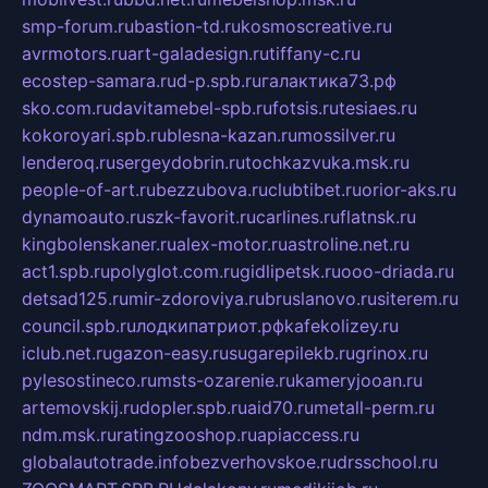
smp-forum.ru
bastion-td.ru
kosmoscreative.ru
avrmotors.ru
art-galadesign.ru
tiffany-c.ru
ecostep-samara.ru
d-p.spb.ru
галактика73.рф
sko.com.ru
davitamebel-spb.ru
fotsis.ru
tesiaes.ru
kokoroyari.spb.ru
blesna-kazan.ru
mossilver.ru
lenderoq.ru
sergeydobrin.ru
tochkazvuka.msk.ru
people-of-art.ru
bezzubova.ru
clubtibet.ru
orior-aks.ru
dynamoauto.ru
szk-favorit.ru
carlines.ru
flatnsk.ru
kingbolenskaner.ru
alex-motor.ru
astroline.net.ru
act1.spb.ru
polyglot.com.ru
gidlipetsk.ru
ooo-driada.ru
detsad125.ru
mir-zdoroviya.ru
bruslanovo.ru
siterem.ru
council.spb.ru
лодкипатриот.рф
kafekolizey.ru
iclub.net.ru
gazon-easy.ru
sugarepilekb.ru
grinox.ru
pylesostineco.ru
msts-ozarenie.ru
kameryjooan.ru
artemovskij.ru
dopler.spb.ru
aid70.ru
metall-perm.ru
ndm.msk.ru
ratingzooshop.ru
apiaccess.ru
globalautotrade.info
bezverhovskoe.ru
drsschool.ru