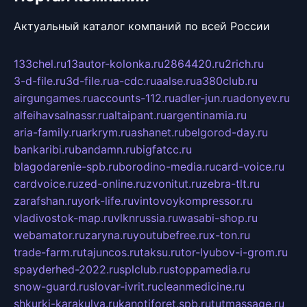
Актуальный каталог компаний по всей России
133chel.ru
13autor-kolonka.ru
2864420.ru
2rich.ru
3-d-file.ru
3d-file.ru
a-cdc.ru
aalse.ru
a380club.ru
airgungames.ru
accounts-112.ru
adler-jun.ru
adonyev.ru
alfeihavsalnassr.ru
altaipant.ru
argentinamia.ru
aria-family.ru
arkrym.ru
ashanet.ru
belgorod-day.ru
bankaribi.ru
bandamn.ru
bigfatcc.ru
blagodarenie-spb.ru
borodino-media.ru
card-voice.ru
cardvoice.ru
zed-online.ru
zvonitut.ru
zebra-tlt.ru
zarafshan.ru
york-life.ru
vintovoykompressor.ru
vladivostok-map.ru
vlknrussia.ru
wasabi-shop.ru
webamator.ru
zaryna.ru
youtubefree.ru
x-ton.ru
trade-farm.ru
tajuncos.ru
taksu.ru
tor-lyubov-i-grom.ru
spayderhed-2022.ru
splclub.ru
stoppamedia.ru
snow-guard.ru
slovar-ivrit.ru
cleanmedicine.ru
shkurki-karakulya.ru
kanotiforet.spb.ru
tutmassage.ru