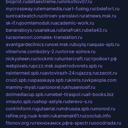
bioprot.ru
deltaextreme.ru
mirkotlov07.ru
mycrossway.ru
temamedia.ru
art-fusing.ru
cbslefort.ru
sunroadwatch.ru
citroen-yaroslavl.ru
ratnews.msk.ru
sk-if.ru
joomlamoduli.ru
academic-work.ru
bananaboys.ru
sanekua.ru
lianafrukt.ru
beta43.ru
tucsonwoori.com
alex-translation.ru
avantgardeclinics.ru
noel.msk.ru
buylq.ru
aquas-spb.ru
vilnerivne.com
bobry-2.ru
vtoroe-solnce.ru
nickysheen.ru
clockmir.ru
huntercraft.ru
стройокт.рф
webpixels.ru
pczz.msk.su
petrodvorets.spb.ru
nsintermed.spb.ru
avtovirazh-24.ru
jazzq.ru
czecot.ru
cruizi.spb.ru
spasskaya.spb.ru
kniris.ru
vkpeople.com
maminy-mysli.ru
arionorel.ru
khuseniosif.ru
dotmediacup.spb.ru
mebel-tiraspol.ru
all-books.biz
vmauto.spb.ru
shop-astyle.ru
derevo-s.ru
contrinform.ru
gutserial.ru
mdrussia.spb.ru
monod.ru
refine.org.ru
uk-krein.ru
kamensk61.ru
zooclub.info
filonov.org.ru
технокамск.рф
ra-spectr.ru
ooodriada.ru