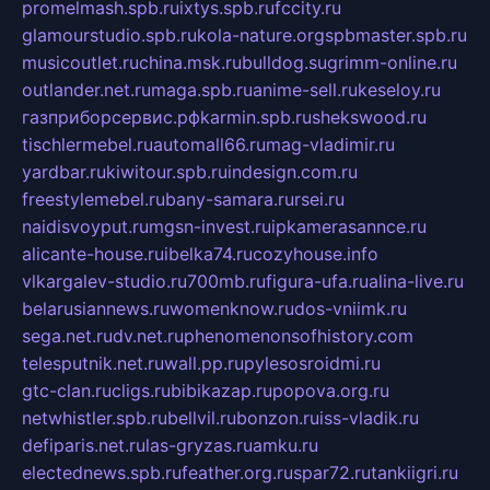
promelmash.spb.ru
ixtys.spb.ru
fccity.ru
glamourstudio.spb.ru
kola-nature.org
spbmaster.spb.ru
musicoutlet.ru
china.msk.ru
bulldog.su
grimm-online.ru
outlander.net.ru
maga.spb.ru
anime-sell.ru
keseloy.ru
газприборсервис.рф
karmin.spb.ru
shekswood.ru
tischlermebel.ru
automall66.ru
mag-vladimir.ru
yardbar.ru
kiwitour.spb.ru
indesign.com.ru
freestylemebel.ru
bany-samara.ru
rsei.ru
naidisvoyput.ru
mgsn-invest.ru
ipkamerasannce.ru
alicante-house.ru
ibelka74.ru
cozyhouse.info
vlkargalev-studio.ru
700mb.ru
figura-ufa.ru
alina-live.ru
belarusiannews.ru
womenknow.ru
dos-vniimk.ru
sega.net.ru
dv.net.ru
phenomenonsofhistory.com
telesputnik.net.ru
wall.pp.ru
pylesosroidmi.ru
gtc-clan.ru
cligs.ru
bibikazap.ru
popova.org.ru
netwhistler.spb.ru
bellvil.ru
bonzon.ru
iss-vladik.ru
defiparis.net.ru
las-gryzas.ru
amku.ru
electednews.spb.ru
feather.org.ru
spar72.ru
tankiigri.ru