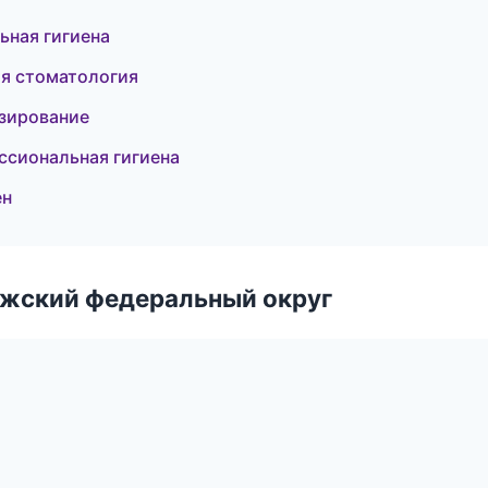
ьная гигиена
ая стоматология
езирование
ссиональная гигиена
ен
лжский федеральный округ