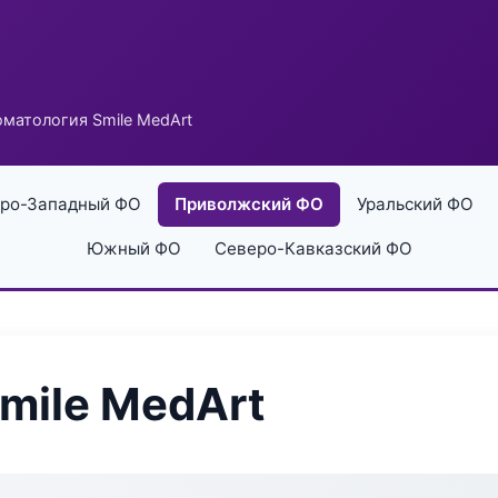
матология Smile MedArt
ро-Западный ФО
Приволжский ФО
Уральский ФО
Южный ФО
Северо-Кавказский ФО
mile MedArt