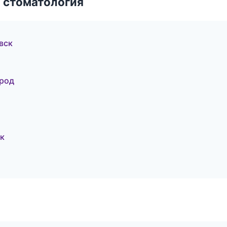
 стоматология
вск
ород
ск