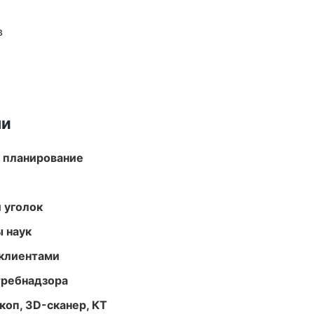
в
ми
 планирование
 уголок
ы наук
 клиентами
требнадзора
оп, 3D-сканер, КТ