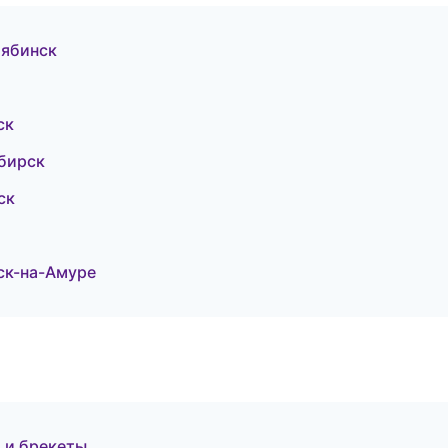
лябинск
ск
ибирск
ск
ск-на-Амуре
 и брекеты