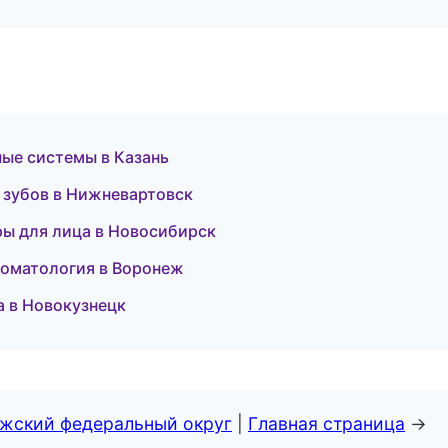
ные системы в Казань
 зубов в Нижневартовск
уры для лица в Новосибирск
томатология в Воронеж
а в Новокузнецк
лжский федеральный округ
|
Главная страница
→