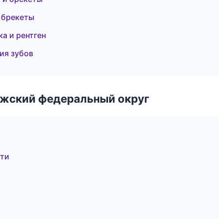
и брекеты
а и рентген
ия зубов
лжский федеральный округ
тти