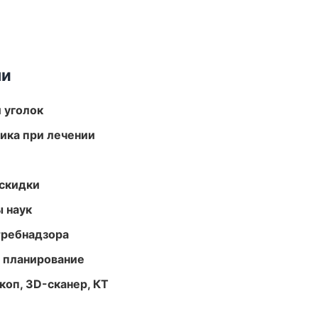
ми
 уголок
тика при лечении
скидки
ы наук
требнадзора
 планирование
оп, 3D-сканер, КТ