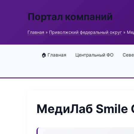
Портал компаний
Главная
»
Приволжский федеральный округ
» Мед
🏠 Главная
Центральный ФО
Севе
МедиЛаб Smile 