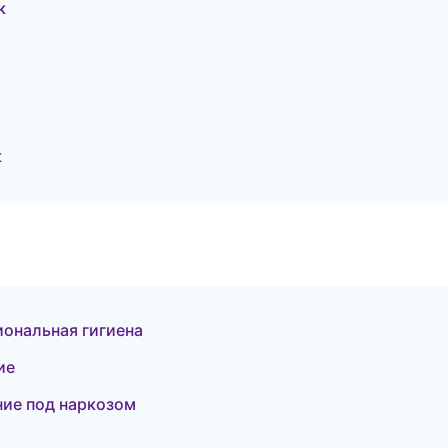
к
к
ональная гигиена
ие
ние под наркозом