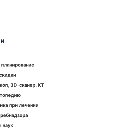
и
ми
 планирование
скидки
оп, 3D-сканер, КТ
ортопедию
тика при лечении
требнадзора
ы наук