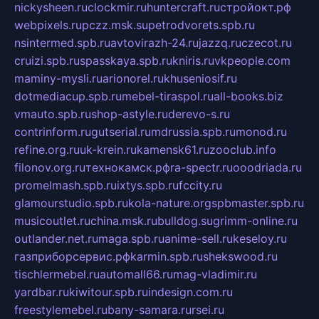
nickysheen.ru
clockmir.ru
huntercraft.ru
стройокт.рф
webpixels.ru
pczz.msk.su
petrodvorets.spb.ru
nsintermed.spb.ru
avtovirazh-24.ru
jazzq.ru
czecot.ru
cruizi.spb.ru
spasskaya.spb.ru
kniris.ru
vkpeople.com
maminy-mysli.ru
arionorel.ru
khuseniosif.ru
dotmediacup.spb.ru
mebel-tiraspol.ru
all-books.biz
vmauto.spb.ru
shop-astyle.ru
derevo-s.ru
contrinform.ru
gutserial.ru
mdrussia.spb.ru
monod.ru
refine.org.ru
uk-krein.ru
kamensk61.ru
zooclub.info
filonov.org.ru
технокамск.рф
ra-spectr.ru
ooodriada.ru
promelmash.spb.ru
ixtys.spb.ru
fccity.ru
glamourstudio.spb.ru
kola-nature.org
spbmaster.spb.ru
musicoutlet.ru
china.msk.ru
bulldog.su
grimm-online.ru
outlander.net.ru
maga.spb.ru
anime-sell.ru
keseloy.ru
газприборсервис.рф
karmin.spb.ru
shekswood.ru
tischlermebel.ru
automall66.ru
mag-vladimir.ru
yardbar.ru
kiwitour.spb.ru
indesign.com.ru
freestylemebel.ru
bany-samara.ru
rsei.ru