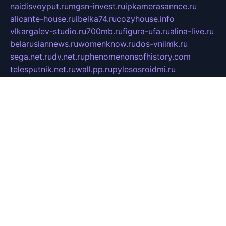
naidisvoyput.ru
mgsn-invest.ru
ipkamerasannce.ru
alicante-house.ru
ibelka74.ru
cozyhouse.info
vlkargalev-studio.ru
700mb.ru
figura-ufa.ru
alina-live.ru
belarusiannews.ru
womenknow.ru
dos-vniimk.ru
sega.net.ru
dv.net.ru
phenomenonsofhistory.com
telesputnik.net.ru
wall.pp.ru
pylesosroidmi.ru
gtc-clan.ru
cligs.ru
bibikazap.ru
popova.org.ru
netwhistler.spb.ru
bellvil.ru
bonzon.ru
iss-vladik.ru
defiparis.net.ru
las-gryzas.ru
amku.ru
electednews.spb.ru
feather.org.ru
spar72.ru
tankiigri.ru
dominus.com.ru
ibtree.ru
sanykool.pp.ru
unixlib.org.ru
menatep.spb.ru
gartenterrassen.ru
printeka.ru
skvozilka.com.ru
parkovka-pub.ru
lovemobi.ru
art-ru.ru
emulatorz.com.ru
alucomp.com.ru
tatforum.com.ru
alternativa-profi.ru
dermakler.ru
artsurvey.ru
aredir.ru
khimspas.ru
centr-maxi.ru
2018r.ru
bort-stomer-defort.ru
professional2.ru
gibsons.ru
artselena.ru
art-pilot.ru
ingredient.spb.ru