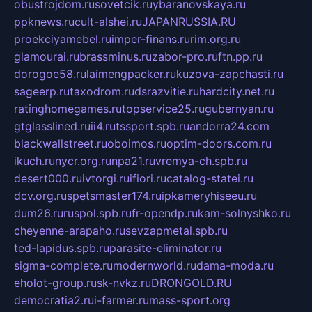
obustrojdom.ru
sovetcik.ru
ybaranovskaya.ru
ppknews.ru
cult-alshei.ru
JAPANRUSSIA.RU
proekciyamebel.ru
imper-finans.ru
rim.org.ru
glamourai.ru
brassminus.ru
zabor-pro.ru
ftn.pp.ru
dorogoe58.ru
laimengpacker.ru
kuzova-zapchasti.ru
sageerp.ru
taxodrom.ru
dsrazvitie.ru
hardcity.net.ru
ratinghomegames.ru
topservice25.ru
gubernyan.ru
gtglasslined.ru
ii4.ru
tssport.spb.ru
andorra24.com
blackwallstreet.ru
oboimos.ru
optim-doors.com.ru
ikuch.ru
nycr.org.ru
npa21.ru
vremya-ch.spb.ru
desert000.ru
ivtorgi.ru
ifiori.ru
catalog-statei.ru
dcv.org.ru
spetsmaster174.ru
ipkameryhiseeu.ru
dum26.ru
ruspol.spb.ru
fr-opendp.ru
kam-solnyshko.ru
cheyenne-arapaho.ru
sevzapmetal.spb.ru
ted-lapidus.spb.ru
parasite-eliminator.ru
sigma-complete.ru
modernworld.ru
dama-moda.ru
eholot-group.ru
sk-nvkz.ru
DRONGOLD.RU
democratia2.ru
i-farmer.ru
mass-sport.org