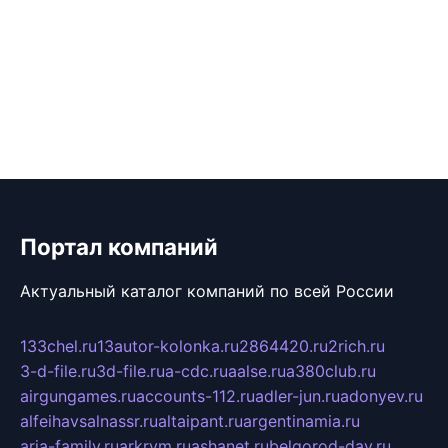
Портал компаний
Актуальный каталог компаний по всей России
133chel.ru
13autor-kolonka.ru
2864420.ru
2rich.ru
3-d-file.ru
3d-file.ru
a-cdc.ru
aalse.ru
a380club.ru
airgungames.ru
accounts-112.ru
adler-jun.ru
adonyev.ru
alfeihavsalnassr.ru
altaipant.ru
argentinamia.ru
aria-family.ru
arkrym.ru
ashanet.ru
belgorod-day.ru