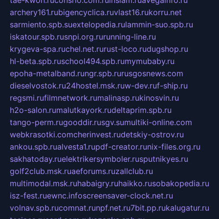
archery161.ru
bigencyclica.ru
vlast16.ru
korru.net
sarmiento.spb.su
extelopedia.ru
lammin-suo.spb.ru
iskatour.spb.ru
snpi.org.ru
running-line.ru
krygeva-spa.ru
chel.net.ru
rust-loco.ru
dugshop.ru
hl-beta.spb.ru
school494.spb.ru
mymubaby.ru
epoha-metalband.ru
ngr.spb.ru
rusgosnews.com
dieselvostok.ru
24hostel.msk.ru
w-dev.ru
f-ship.ru
regsmi.ru
filmnetwork.ru
malinasp.ru
kinosvin.ru
h2o-salon.ru
malutkayork.ru
deltaprim.spb.ru
tango-perm.ru
gooddir.ru
sgv.su
multiki-online.com
webkrasotki.com
cherinvest.ru
detskiy-ostrov.ru
ankou.spb.ru
alvesta1.ru
pdf-creator.ru
nix-files.org.ru
sakhatoday.ru
elektrikersymboler.ru
sputnikyes.ru
golf2club.msk.ru
aeforums.ru
zallclub.ru
multimodal.msk.ru
habaigry.ru
haikko.ru
sobakopedia.ru
isz-fest.ru
ewnc.info
screensaver-clock.net.ru
volnav.spb.ru
comnat.ru
npf.net.ru
7bit.pp.ru
kalugatur.ru