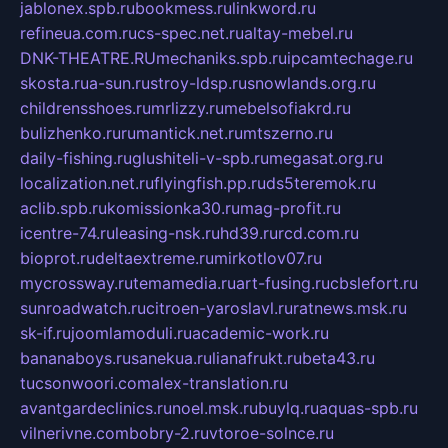
jablonex.spb.ru
bookmess.ru
linkword.ru
refineua.com.ru
cs-spec.net.ru
altay-mebel.ru
DNK-THEATRE.RU
mechaniks.spb.ru
ipcamtechage.ru
skosta.ru
a-sun.ru
stroy-ldsp.ru
snowlands.org.ru
childrensshoes.ru
mrlizzy.ru
mebelsofiakrd.ru
bulizhenko.ru
rumantick.net.ru
mtszerno.ru
daily-fishing.ru
glushiteli-v-spb.ru
megasat.org.ru
localization.net.ru
flyingfish.pp.ru
ds5teremok.ru
aclib.spb.ru
komissionka30.ru
mag-profit.ru
icentre-74.ru
leasing-nsk.ru
hd39.ru
rcd.com.ru
bioprot.ru
deltaextreme.ru
mirkotlov07.ru
mycrossway.ru
temamedia.ru
art-fusing.ru
cbslefort.ru
sunroadwatch.ru
citroen-yaroslavl.ru
ratnews.msk.ru
sk-if.ru
joomlamoduli.ru
academic-work.ru
bananaboys.ru
sanekua.ru
lianafrukt.ru
beta43.ru
tucsonwoori.com
alex-translation.ru
avantgardeclinics.ru
noel.msk.ru
buylq.ru
aquas-spb.ru
vilnerivne.com
bobry-2.ru
vtoroe-solnce.ru