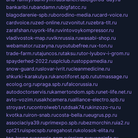
bankaribi.ru
bandamn.ru
bigfatcc.ru
blagodarenie-spb.ru
borodino-media.ru
card-voice.ru
cardvoice.ru
zed-online.ru
zvonitut.ru
zebra-tlt.ru
zarafshan.ru
york-life.ru
vintovoykompressor.ru
vladivostok-map.ru
vlknrussia.ru
wasabi-shop.ru
webamator.ru
zaryna.ru
youtubefree.ru
x-ton.ru
trade-farm.ru
tajuncos.ru
taksu.ru
tor-lyubov-i-grom.ru
spayderhed-2022.ru
splclub.ru
stoppamedia.ru
snow-guard.ru
slovar-ivrit.ru
cleanmedicine.ru
shkurki-karakulya.ru
kanotiforet.spb.ru
tutmassage.ru
ecolog.org.ru
praga.spb.ru
falcorussia.ru
autodoctorservis.ru
kamertondom.spb.ru
net-life.net.ru
avto-vozim.ru
sakhcamera.ru
alliance-electro.spb.ru
stroyavt.ru
controlweb1.ru
tdsak74.ru
kinzozo-ru.ru
kvotka.ru
iron-snab.ru
costa-bella.ru
eugrus.pp.ru
associaciya39.ru
primexpo.spb.ru
bezmorchin.ru
ia2.ru
cpt21.ru
ispecspb.ru
regahost.ru
kolosok-elita.ru
tae-kwon.ru
consrio.com.ru
insiam.ru
avegainfo.ru