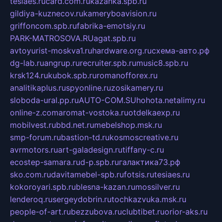
tesiaes.ru
card.com.ru
kazanka.spb.ru
gildiya-kuznecov.ru
kameryboavision.ru
griffoncom.spb.ru
fabrika-emotsiy.ru
PARK-MATROSOVA.RU
agat.spb.ru
avtoyurist-moskva1.ru
hardware.org.ru
схема-авто.рф
dg-lab.ru
angrup.ru
recruiter.spb.ru
music8.spb.ru
krsk124.ru
kubok.spb.ru
romanofforex.ru
analitikaplus.ru
spyonline.ru
zosikamery.ru
sloboda-ural.pp.ru
AUTO-COM.SU
hohota.net
alimy.ru
online-z.com
aromat-vostoka.ru
otdelkaexp.ru
mobilvest.ru
bbd.net.ru
mebelshop.msk.ru
smp-forum.ru
bastion-td.ru
kosmoscreative.ru
avrmotors.ru
art-galadesign.ru
tiffany-c.ru
ecostep-samara.ru
d-p.spb.ru
галактика73.рф
sko.com.ru
davitamebel-spb.ru
fotsis.ru
tesiaes.ru
kokoroyari.spb.ru
blesna-kazan.ru
mossilver.ru
lenderoq.ru
sergeydobrin.ru
tochkazvuka.msk.ru
people-of-art.ru
bezzubova.ru
clubtibet.ru
orior-aks.ru