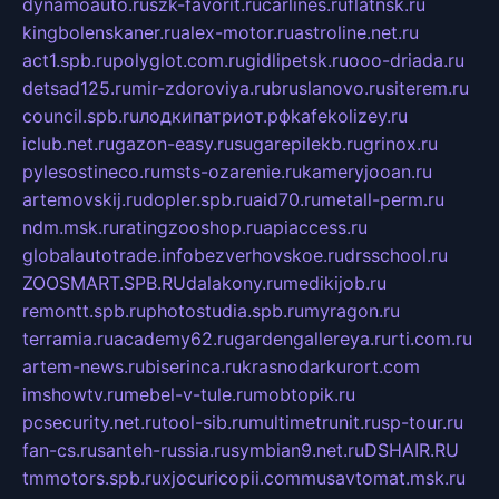
dynamoauto.ru
szk-favorit.ru
carlines.ru
flatnsk.ru
kingbolenskaner.ru
alex-motor.ru
astroline.net.ru
act1.spb.ru
polyglot.com.ru
gidlipetsk.ru
ooo-driada.ru
detsad125.ru
mir-zdoroviya.ru
bruslanovo.ru
siterem.ru
council.spb.ru
лодкипатриот.рф
kafekolizey.ru
iclub.net.ru
gazon-easy.ru
sugarepilekb.ru
grinox.ru
pylesostineco.ru
msts-ozarenie.ru
kameryjooan.ru
artemovskij.ru
dopler.spb.ru
aid70.ru
metall-perm.ru
ndm.msk.ru
ratingzooshop.ru
apiaccess.ru
globalautotrade.info
bezverhovskoe.ru
drsschool.ru
ZOOSMART.SPB.RU
dalakony.ru
medikijob.ru
remontt.spb.ru
photostudia.spb.ru
myragon.ru
terramia.ru
academy62.ru
gardengallereya.ru
rti.com.ru
artem-news.ru
biserinca.ru
krasnodarkurort.com
imshowtv.ru
mebel-v-tule.ru
mobtopik.ru
pcsecurity.net.ru
tool-sib.ru
multimetrunit.ru
sp-tour.ru
fan-cs.ru
santeh-russia.ru
symbian9.net.ru
DSHAIR.RU
tmmotors.spb.ru
xjocuricopii.com
musavtomat.msk.ru