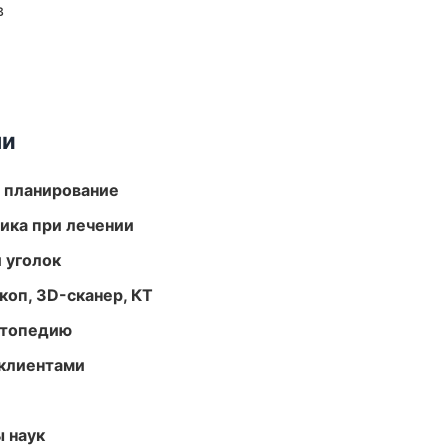
в
ми
 планирование
тика при лечении
 уголок
оп, 3D-сканер, КТ
ортопедию
 клиентами
ы наук