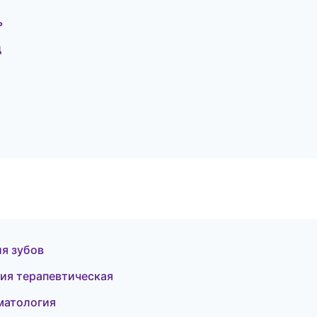
ь
д
я зубов
гия терапевтическая
матология