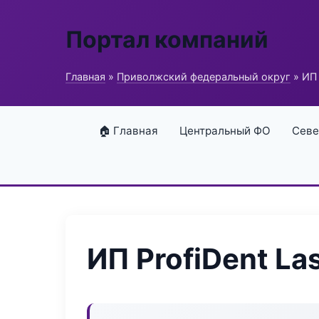
Портал компаний
Главная
»
Приволжский федеральный округ
» ИП 
🏠 Главная
Центральный ФО
Севе
ИП ProfiDent La