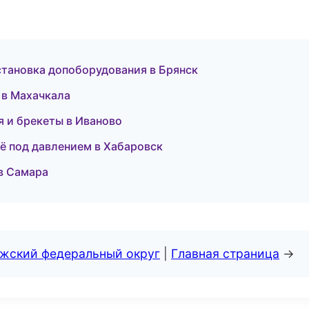
становка допоборудования в Брянск
и в Махачкала
я и брекеты в Иваново
ё под давлением в Хабаровск
 в Самара
лжский федеральный округ
|
Главная страница
→