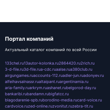
Портал компаний
Актуальный каталог компаний по всей России
133chel.ru
13autor-kolonka.ru
2864420.ru
2rich.ru
3-d-file.ru
3d-file.ru
a-cdc.ru
aalse.ru
a380club.ru
airgungames.ru
accounts-112.ru
adler-jun.ru
adonyev.ru
alfeihavsalnassr.ru
altaipant.ru
argentinamia.ru
aria-family.ru
arkrym.ru
ashanet.ru
belgorod-day.ru
bankaribi.ru
bandamn.ru
bigfatcc.ru
blagodarenie-spb.ru
borodino-media.ru
card-voice.ru
cardvoice.ru
zed-online.ru
zvonitut.ru
zebra-tlt.ru