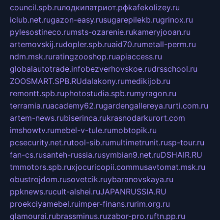
council.spb.ru
лодкипатриот.рф
kafekolizey.ru
iclub.net.ru
gazon-easy.ru
sugarepilekb.ru
grinox.ru
pylesostineco.ru
msts-ozarenie.ru
kameryjooan.ru
artemovskij.ru
dopler.spb.ru
aid70.ru
metall-perm.ru
ndm.msk.ru
ratingzooshop.ru
apiaccess.ru
globalautotrade.info
bezverhovskoe.ru
drsschool.ru
ZOOSMART.SPB.RU
dalakony.ru
medikijob.ru
remontt.spb.ru
photostudia.spb.ru
myragon.ru
terramia.ru
academy62.ru
gardengallereya.ru
rti.com.ru
artem-news.ru
biserinca.ru
krasnodarkurort.com
imshowtv.ru
mebel-v-tule.ru
mobtopik.ru
pcsecurity.net.ru
tool-sib.ru
multimetrunit.ru
sp-tour.ru
fan-cs.ru
santeh-russia.ru
symbian9.net.ru
DSHAIR.RU
tmmotors.spb.ru
xjocuricopii.com
musavtomat.msk.ru
obustrojdom.ru
sovetcik.ru
ybaranovskaya.ru
ppknews.ru
cult-alshei.ru
JAPANRUSSIA.RU
proekciyamebel.ru
imper-finans.ru
rim.org.ru
glamourai.ru
brassminus.ru
zabor-pro.ru
ftn.pp.ru