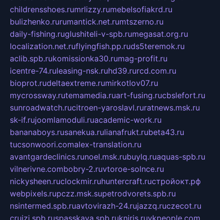
childrensshoes.ru
mrlizzy.ru
mebelsofiakrd.ru
bulizhenko.ru
rumantick.net.ru
mtszerno.ru
daily-fishing.ru
glushiteli-v-spb.ru
megasat.org.ru
localization.net.ru
flyingfish.pp.ru
ds5teremok.ru
aclib.spb.ru
komissionka30.ru
mag-profit.ru
icentre-74.ru
leasing-nsk.ru
hd39.ru
rcd.com.ru
bioprot.ru
deltaextreme.ru
mirkotlov07.ru
mycrossway.ru
temamedia.ru
art-fusing.ru
cbslefort.ru
sunroadwatch.ru
citroen-yaroslavl.ru
ratnews.msk.ru
sk-if.ru
joomlamoduli.ru
academic-work.ru
bananaboys.ru
sanekua.ru
lianafrukt.ru
beta43.ru
tucsonwoori.com
alex-translation.ru
avantgardeclinics.ru
noel.msk.ru
buylq.ru
aquas-spb.ru
vilnerivne.com
bobry-2.ru
vtoroe-solnce.ru
nickysheen.ru
clockmir.ru
huntercraft.ru
стройокт.рф
webpixels.ru
pczz.msk.su
petrodvorets.spb.ru
nsintermed.spb.ru
avtovirazh-24.ru
jazzq.ru
czecot.ru
cruizi.spb.ru
spasskaya.spb.ru
kniris.ru
vkpeople.com