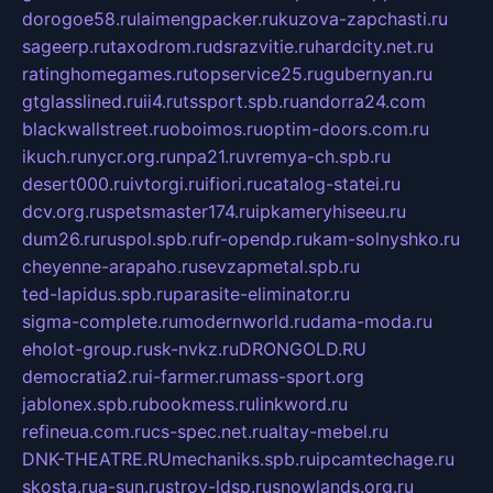
dorogoe58.ru
laimengpacker.ru
kuzova-zapchasti.ru
sageerp.ru
taxodrom.ru
dsrazvitie.ru
hardcity.net.ru
ratinghomegames.ru
topservice25.ru
gubernyan.ru
gtglasslined.ru
ii4.ru
tssport.spb.ru
andorra24.com
blackwallstreet.ru
oboimos.ru
optim-doors.com.ru
ikuch.ru
nycr.org.ru
npa21.ru
vremya-ch.spb.ru
desert000.ru
ivtorgi.ru
ifiori.ru
catalog-statei.ru
dcv.org.ru
spetsmaster174.ru
ipkameryhiseeu.ru
dum26.ru
ruspol.spb.ru
fr-opendp.ru
kam-solnyshko.ru
cheyenne-arapaho.ru
sevzapmetal.spb.ru
ted-lapidus.spb.ru
parasite-eliminator.ru
sigma-complete.ru
modernworld.ru
dama-moda.ru
eholot-group.ru
sk-nvkz.ru
DRONGOLD.RU
democratia2.ru
i-farmer.ru
mass-sport.org
jablonex.spb.ru
bookmess.ru
linkword.ru
refineua.com.ru
cs-spec.net.ru
altay-mebel.ru
DNK-THEATRE.RU
mechaniks.spb.ru
ipcamtechage.ru
skosta.ru
a-sun.ru
stroy-ldsp.ru
snowlands.org.ru