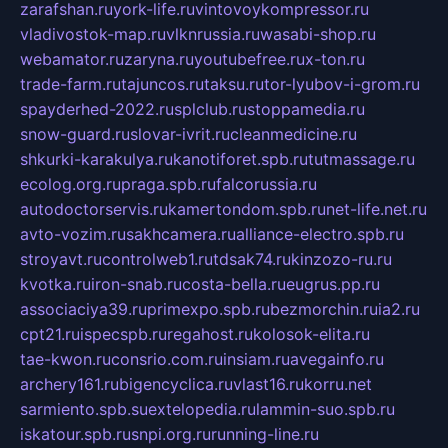
zarafshan.ru
york-life.ru
vintovoykompressor.ru
vladivostok-map.ru
vlknrussia.ru
wasabi-shop.ru
webamator.ru
zaryna.ru
youtubefree.ru
x-ton.ru
trade-farm.ru
tajuncos.ru
taksu.ru
tor-lyubov-i-grom.ru
spayderhed-2022.ru
splclub.ru
stoppamedia.ru
snow-guard.ru
slovar-ivrit.ru
cleanmedicine.ru
shkurki-karakulya.ru
kanotiforet.spb.ru
tutmassage.ru
ecolog.org.ru
praga.spb.ru
falcorussia.ru
autodoctorservis.ru
kamertondom.spb.ru
net-life.net.ru
avto-vozim.ru
sakhcamera.ru
alliance-electro.spb.ru
stroyavt.ru
controlweb1.ru
tdsak74.ru
kinzozo-ru.ru
kvotka.ru
iron-snab.ru
costa-bella.ru
eugrus.pp.ru
associaciya39.ru
primexpo.spb.ru
bezmorchin.ru
ia2.ru
cpt21.ru
ispecspb.ru
regahost.ru
kolosok-elita.ru
tae-kwon.ru
consrio.com.ru
insiam.ru
avegainfo.ru
archery161.ru
bigencyclica.ru
vlast16.ru
korru.net
sarmiento.spb.su
extelopedia.ru
lammin-suo.spb.ru
iskatour.spb.ru
snpi.org.ru
running-line.ru