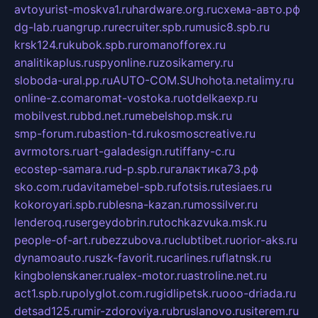
avtoyurist-moskva1.ru
hardware.org.ru
схема-авто.рф
dg-lab.ru
angrup.ru
recruiter.spb.ru
music8.spb.ru
krsk124.ru
kubok.spb.ru
romanofforex.ru
analitikaplus.ru
spyonline.ru
zosikamery.ru
sloboda-ural.pp.ru
AUTO-COM.SU
hohota.net
alimy.ru
online-z.com
aromat-vostoka.ru
otdelkaexp.ru
mobilvest.ru
bbd.net.ru
mebelshop.msk.ru
smp-forum.ru
bastion-td.ru
kosmoscreative.ru
avrmotors.ru
art-galadesign.ru
tiffany-c.ru
ecostep-samara.ru
d-p.spb.ru
галактика73.рф
sko.com.ru
davitamebel-spb.ru
fotsis.ru
tesiaes.ru
kokoroyari.spb.ru
blesna-kazan.ru
mossilver.ru
lenderoq.ru
sergeydobrin.ru
tochkazvuka.msk.ru
people-of-art.ru
bezzubova.ru
clubtibet.ru
orior-aks.ru
dynamoauto.ru
szk-favorit.ru
carlines.ru
flatnsk.ru
kingbolenskaner.ru
alex-motor.ru
astroline.net.ru
act1.spb.ru
polyglot.com.ru
gidlipetsk.ru
ooo-driada.ru
detsad125.ru
mir-zdoroviya.ru
bruslanovo.ru
siterem.ru