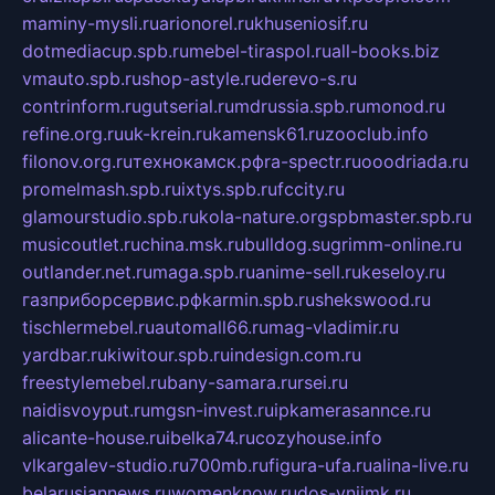
maminy-mysli.ru
arionorel.ru
khuseniosif.ru
dotmediacup.spb.ru
mebel-tiraspol.ru
all-books.biz
vmauto.spb.ru
shop-astyle.ru
derevo-s.ru
contrinform.ru
gutserial.ru
mdrussia.spb.ru
monod.ru
refine.org.ru
uk-krein.ru
kamensk61.ru
zooclub.info
filonov.org.ru
технокамск.рф
ra-spectr.ru
ooodriada.ru
promelmash.spb.ru
ixtys.spb.ru
fccity.ru
glamourstudio.spb.ru
kola-nature.org
spbmaster.spb.ru
musicoutlet.ru
china.msk.ru
bulldog.su
grimm-online.ru
outlander.net.ru
maga.spb.ru
anime-sell.ru
keseloy.ru
газприборсервис.рф
karmin.spb.ru
shekswood.ru
tischlermebel.ru
automall66.ru
mag-vladimir.ru
yardbar.ru
kiwitour.spb.ru
indesign.com.ru
freestylemebel.ru
bany-samara.ru
rsei.ru
naidisvoyput.ru
mgsn-invest.ru
ipkamerasannce.ru
alicante-house.ru
ibelka74.ru
cozyhouse.info
vlkargalev-studio.ru
700mb.ru
figura-ufa.ru
alina-live.ru
belarusiannews.ru
womenknow.ru
dos-vniimk.ru