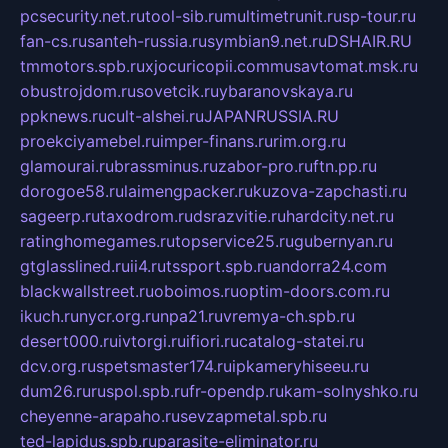
pcsecurity.net.ru
tool-sib.ru
multimetrunit.ru
sp-tour.ru
fan-cs.ru
santeh-russia.ru
symbian9.net.ru
DSHAIR.RU
tmmotors.spb.ru
xjocuricopii.com
musavtomat.msk.ru
obustrojdom.ru
sovetcik.ru
ybaranovskaya.ru
ppknews.ru
cult-alshei.ru
JAPANRUSSIA.RU
proekciyamebel.ru
imper-finans.ru
rim.org.ru
glamourai.ru
brassminus.ru
zabor-pro.ru
ftn.pp.ru
dorogoe58.ru
laimengpacker.ru
kuzova-zapchasti.ru
sageerp.ru
taxodrom.ru
dsrazvitie.ru
hardcity.net.ru
ratinghomegames.ru
topservice25.ru
gubernyan.ru
gtglasslined.ru
ii4.ru
tssport.spb.ru
andorra24.com
blackwallstreet.ru
oboimos.ru
optim-doors.com.ru
ikuch.ru
nycr.org.ru
npa21.ru
vremya-ch.spb.ru
desert000.ru
ivtorgi.ru
ifiori.ru
catalog-statei.ru
dcv.org.ru
spetsmaster174.ru
ipkameryhiseeu.ru
dum26.ru
ruspol.spb.ru
fr-opendp.ru
kam-solnyshko.ru
cheyenne-arapaho.ru
sevzapmetal.spb.ru
ted-lapidus.spb.ru
parasite-eliminator.ru