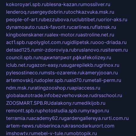
kokoroyari.spb.ru
blesna-kazan.ru
mossilver.ru
lenderoq.ru
sergeydobrin.ru
tochkazvuka.msk.ru
people-of-art.ru
bezzubova.ru
clubtibet.ru
orior-aks.ru
dynamoauto.ru
szk-favorit.ru
carlines.ru
flatnsk.ru
kingbolenskaner.ru
alex-motor.ru
astroline.net.ru
act1.spb.ru
polyglot.com.ru
gidlipetsk.ru
ooo-driada.ru
detsad125.ru
mir-zdoroviya.ru
bruslanovo.ru
siterem.ru
council.spb.ru
лодкипатриот.рф
kafekolizey.ru
iclub.net.ru
gazon-easy.ru
sugarepilekb.ru
grinox.ru
pylesostineco.ru
msts-ozarenie.ru
kameryjooan.ru
artemovskij.ru
dopler.spb.ru
aid70.ru
metall-perm.ru
ndm.msk.ru
ratingzooshop.ru
apiaccess.ru
globalautotrade.info
bezverhovskoe.ru
drsschool.ru
ZOOSMART.SPB.RU
dalakony.ru
medikijob.ru
remontt.spb.ru
photostudia.spb.ru
myragon.ru
terramia.ru
academy62.ru
gardengallereya.ru
rti.com.ru
artem-news.ru
biserinca.ru
krasnodarkurort.com
imshowtv.ru
mebel-v-tule.ru
mobtopik.ru