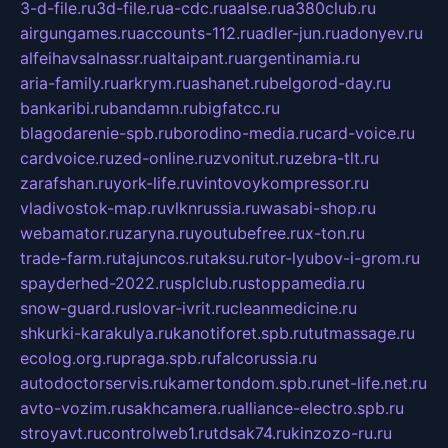
3-d-file.ru
3d-file.ru
a-cdc.ru
aalse.ru
a380club.ru
airgungames.ru
accounts-112.ru
adler-jun.ru
adonyev.ru
alfeihavsalnassr.ru
altaipant.ru
argentinamia.ru
aria-family.ru
arkrym.ru
ashanet.ru
belgorod-day.ru
bankaribi.ru
bandamn.ru
bigfatcc.ru
blagodarenie-spb.ru
borodino-media.ru
card-voice.ru
cardvoice.ru
zed-online.ru
zvonitut.ru
zebra-tlt.ru
zarafshan.ru
york-life.ru
vintovoykompressor.ru
vladivostok-map.ru
vlknrussia.ru
wasabi-shop.ru
webamator.ru
zaryna.ru
youtubefree.ru
x-ton.ru
trade-farm.ru
tajuncos.ru
taksu.ru
tor-lyubov-i-grom.ru
spayderhed-2022.ru
splclub.ru
stoppamedia.ru
snow-guard.ru
slovar-ivrit.ru
cleanmedicine.ru
shkurki-karakulya.ru
kanotiforet.spb.ru
tutmassage.ru
ecolog.org.ru
praga.spb.ru
falcorussia.ru
autodoctorservis.ru
kamertondom.spb.ru
net-life.net.ru
avto-vozim.ru
sakhcamera.ru
alliance-electro.spb.ru
stroyavt.ru
controlweb1.ru
tdsak74.ru
kinzozo-ru.ru