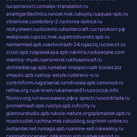
tucsonwoori.com
alex-translation.ru
avantgardeclinics.ru
noel.msk.ru
buylq.ru
aquas-spb.ru
vilnerivne.com
bobry-2.ru
vtoroe-solnce.ru
nickysheen.ru
clockmir.ru
huntercraft.ru
стройокт.рф
webpixels.ru
pczz.msk.su
petrodvorets.spb.ru
nsintermed.spb.ru
avtovirazh-24.ru
jazzq.ru
czecot.ru
cruizi.spb.ru
spasskaya.spb.ru
kniris.ru
vkpeople.com
maminy-mysli.ru
arionorel.ru
khuseniosif.ru
dotmediacup.spb.ru
mebel-tiraspol.ru
all-books.biz
vmauto.spb.ru
shop-astyle.ru
derevo-s.ru
contrinform.ru
gutserial.ru
mdrussia.spb.ru
monod.ru
refine.org.ru
uk-krein.ru
kamensk61.ru
zooclub.info
filonov.org.ru
технокамск.рф
ra-spectr.ru
ooodriada.ru
promelmash.spb.ru
ixtys.spb.ru
fccity.ru
glamourstudio.spb.ru
kola-nature.org
spbmaster.spb.ru
musicoutlet.ru
china.msk.ru
bulldog.su
grimm-online.ru
outlander.net.ru
maga.spb.ru
anime-sell.ru
keseloy.ru
газприборсервис.рф
karmin.spb.ru
shekswood.ru