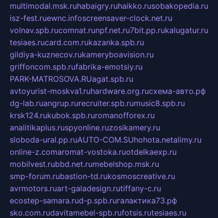
multimodal.msk.ru
habaigry.ru
haikko.ru
sobakopedia.ru
isz-fest.ru
ewnc.info
screensaver-clock.net.ru
volnav.spb.ru
comnat.ru
npf.net.ru
7bit.pp.ru
kalugatur.ru
tesiaes.ru
card.com.ru
kazanka.spb.ru
gildiya-kuznecov.ru
kameryboavision.ru
griffoncom.spb.ru
fabrika-emotsiy.ru
PARK-MATROSOVA.RU
agat.spb.ru
avtoyurist-moskva1.ru
hardware.org.ru
схема-авто.рф
dg-lab.ru
angrup.ru
recruiter.spb.ru
music8.spb.ru
krsk124.ru
kubok.spb.ru
romanofforex.ru
analitikaplus.ru
spyonline.ru
zosikamery.ru
sloboda-ural.pp.ru
AUTO-COM.SU
hohota.net
alimy.ru
online-z.com
aromat-vostoka.ru
otdelkaexp.ru
mobilvest.ru
bbd.net.ru
mebelshop.msk.ru
smp-forum.ru
bastion-td.ru
kosmoscreative.ru
avrmotors.ru
art-galadesign.ru
tiffany-c.ru
ecostep-samara.ru
d-p.spb.ru
галактика73.рф
sko.com.ru
davitamebel-spb.ru
fotsis.ru
tesiaes.ru