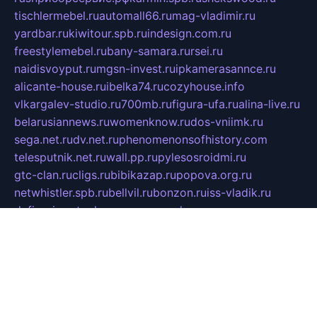
tischlermebel.ru
automall66.ru
mag-vladimir.ru
yardbar.ru
kiwitour.spb.ru
indesign.com.ru
freestylemebel.ru
bany-samara.ru
rsei.ru
naidisvoyput.ru
mgsn-invest.ru
ipkamerasannce.ru
alicante-house.ru
ibelka74.ru
cozyhouse.info
vlkargalev-studio.ru
700mb.ru
figura-ufa.ru
alina-live.ru
belarusiannews.ru
womenknow.ru
dos-vniimk.ru
sega.net.ru
dv.net.ru
phenomenonsofhistory.com
telesputnik.net.ru
wall.pp.ru
pylesosroidmi.ru
gtc-clan.ru
cligs.ru
bibikazap.ru
popova.org.ru
netwhistler.spb.ru
bellvil.ru
bonzon.ru
iss-vladik.ru
defiparis.net.ru
las-gryzas.ru
amku.ru
electednews.spb.ru
feather.org.ru
spar72.ru
tankiigri.ru
dominus.com.ru
ibtree.ru
sanykool.pp.ru
unixlib.org.ru
menatep.spb.ru
gartenterrassen.ru
printeka.ru
skvozilka.com.ru
parkovka-pub.ru
lovemobi.ru
art-ru.ru
emulatorz.com.ru
alucomp.com.ru
tatforum.com.ru
alternativa-profi.ru
dermakler.ru
artsurvey.ru
aredir.ru