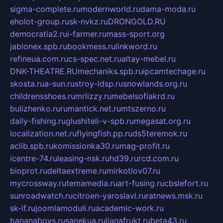
sigma-complete.ru
modernworld.ru
dama-moda.ru
eholot-group.ru
sk-nvkz.ru
DRONGOLD.RU
democratia2.ru
i-farmer.ru
mass-sport.org
jablonex.spb.ru
bookmess.ru
linkword.ru
refineua.com.ru
cs-spec.net.ru
altay-mebel.ru
DNK-THEATRE.RU
mechaniks.spb.ru
ipcamtechage.ru
skosta.ru
a-sun.ru
stroy-ldsp.ru
snowlands.org.ru
childrensshoes.ru
mrlizzy.ru
mebelsofiakrd.ru
bulizhenko.ru
rumantick.net.ru
mtszerno.ru
daily-fishing.ru
glushiteli-v-spb.ru
megasat.org.ru
localization.net.ru
flyingfish.pp.ru
ds5teremok.ru
aclib.spb.ru
komissionka30.ru
mag-profit.ru
icentre-74.ru
leasing-nsk.ru
hd39.ru
rcd.com.ru
bioprot.ru
deltaextreme.ru
mirkotlov07.ru
mycrossway.ru
temamedia.ru
art-fusing.ru
cbslefort.ru
sunroadwatch.ru
citroen-yaroslavl.ru
ratnews.msk.ru
sk-if.ru
joomlamoduli.ru
academic-work.ru
bananaboys.ru
sanekua.ru
lianafrukt.ru
beta43.ru