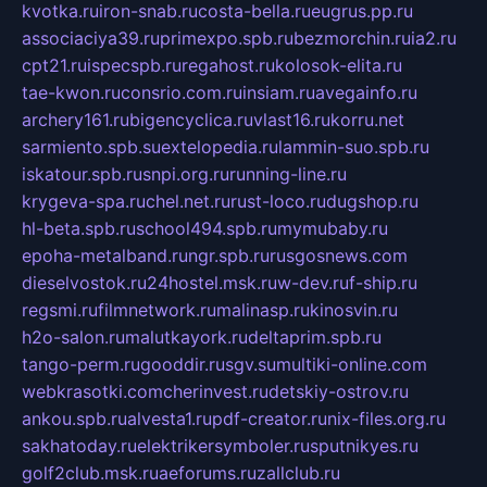
kvotka.ru
iron-snab.ru
costa-bella.ru
eugrus.pp.ru
associaciya39.ru
primexpo.spb.ru
bezmorchin.ru
ia2.ru
cpt21.ru
ispecspb.ru
regahost.ru
kolosok-elita.ru
tae-kwon.ru
consrio.com.ru
insiam.ru
avegainfo.ru
archery161.ru
bigencyclica.ru
vlast16.ru
korru.net
sarmiento.spb.su
extelopedia.ru
lammin-suo.spb.ru
iskatour.spb.ru
snpi.org.ru
running-line.ru
krygeva-spa.ru
chel.net.ru
rust-loco.ru
dugshop.ru
hl-beta.spb.ru
school494.spb.ru
mymubaby.ru
epoha-metalband.ru
ngr.spb.ru
rusgosnews.com
dieselvostok.ru
24hostel.msk.ru
w-dev.ru
f-ship.ru
regsmi.ru
filmnetwork.ru
malinasp.ru
kinosvin.ru
h2o-salon.ru
malutkayork.ru
deltaprim.spb.ru
tango-perm.ru
gooddir.ru
sgv.su
multiki-online.com
webkrasotki.com
cherinvest.ru
detskiy-ostrov.ru
ankou.spb.ru
alvesta1.ru
pdf-creator.ru
nix-files.org.ru
sakhatoday.ru
elektrikersymboler.ru
sputnikyes.ru
golf2club.msk.ru
aeforums.ru
zallclub.ru