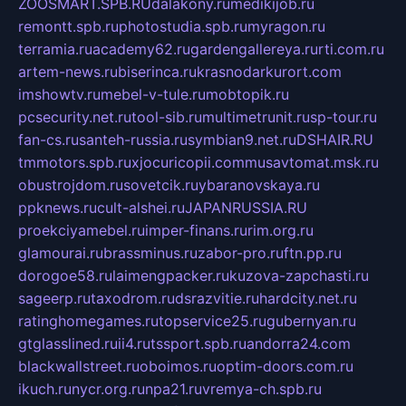
ZOOSMART.SPB.RU
dalakony.ru
medikijob.ru
remontt.spb.ru
photostudia.spb.ru
myragon.ru
terramia.ru
academy62.ru
gardengallereya.ru
rti.com.ru
artem-news.ru
biserinca.ru
krasnodarkurort.com
imshowtv.ru
mebel-v-tule.ru
mobtopik.ru
pcsecurity.net.ru
tool-sib.ru
multimetrunit.ru
sp-tour.ru
fan-cs.ru
santeh-russia.ru
symbian9.net.ru
DSHAIR.RU
tmmotors.spb.ru
xjocuricopii.com
musavtomat.msk.ru
obustrojdom.ru
sovetcik.ru
ybaranovskaya.ru
ppknews.ru
cult-alshei.ru
JAPANRUSSIA.RU
proekciyamebel.ru
imper-finans.ru
rim.org.ru
glamourai.ru
brassminus.ru
zabor-pro.ru
ftn.pp.ru
dorogoe58.ru
laimengpacker.ru
kuzova-zapchasti.ru
sageerp.ru
taxodrom.ru
dsrazvitie.ru
hardcity.net.ru
ratinghomegames.ru
topservice25.ru
gubernyan.ru
gtglasslined.ru
ii4.ru
tssport.spb.ru
andorra24.com
blackwallstreet.ru
oboimos.ru
optim-doors.com.ru
ikuch.ru
nycr.org.ru
npa21.ru
vremya-ch.spb.ru