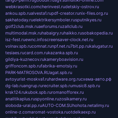
webkrasotki.com
cherinvest.ru
detskiy-ostrov.ru
ankou.spb.ru
alvesta1.ru
pdf-creator.ru
nix-files.org.ru
sakhatoday.ru
elektrikersymboler.ru
sputnikyes.ru
golf2club.msk.ru
aeforums.ru
zallclub.ru
multimodal.msk.ru
habaigry.ru
haikko.ru
sobakopedia.ru
isz-fest.ru
ewnc.info
screensaver-clock.net.ru
volnav.spb.ru
comnat.ru
npf.net.ru
7bit.pp.ru
kalugatur.ru
tesiaes.ru
card.com.ru
kazanka.spb.ru
gildiya-kuznecov.ru
kameryboavision.ru
griffoncom.spb.ru
fabrika-emotsiy.ru
PARK-MATROSOVA.RU
agat.spb.ru
avtoyurist-moskva1.ru
hardware.org.ru
схема-авто.рф
dg-lab.ru
angrup.ru
recruiter.spb.ru
music8.spb.ru
krsk124.ru
kubok.spb.ru
romanofforex.ru
analitikaplus.ru
spyonline.ru
zosikamery.ru
sloboda-ural.pp.ru
AUTO-COM.SU
hohota.net
alimy.ru
online-z.com
aromat-vostoka.ru
otdelkaexp.ru