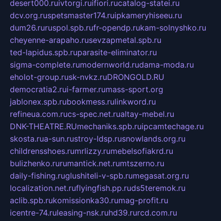
desert000.ru
ivtorgi.ru
ifiori.ru
catalog-statei.ru
dcv.org.ru
spetsmaster174.ru
ipkameryhiseeu.ru
dum26.ru
ruspol.spb.ru
fr-opendp.ru
kam-solnyshko.ru
cheyenne-arapaho.ru
sevzapmetal.spb.ru
ted-lapidus.spb.ru
parasite-eliminator.ru
sigma-complete.ru
modernworld.ru
dama-moda.ru
eholot-group.ru
sk-nvkz.ru
DRONGOLD.RU
democratia2.ru
i-farmer.ru
mass-sport.org
jablonex.spb.ru
bookmess.ru
linkword.ru
refineua.com.ru
cs-spec.net.ru
altay-mebel.ru
DNK-THEATRE.RU
mechaniks.spb.ru
ipcamtechage.ru
skosta.ru
a-sun.ru
stroy-ldsp.ru
snowlands.org.ru
childrensshoes.ru
mrlizzy.ru
mebelsofiakrd.ru
bulizhenko.ru
rumantick.net.ru
mtszerno.ru
daily-fishing.ru
glushiteli-v-spb.ru
megasat.org.ru
localization.net.ru
flyingfish.pp.ru
ds5teremok.ru
aclib.spb.ru
komissionka30.ru
mag-profit.ru
icentre-74.ru
leasing-nsk.ru
hd39.ru
rcd.com.ru