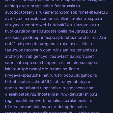
ecolog.org.ru
praga.spb.ru
falcorussia.ru
autodoctorservis.ru
kamertondom.spb.ru
net-life.net.ru
avto-vozim.ru
sakhcamera.ru
alliance-electro.spb.ru
stroyavt.ru
controlweb1.ru
tdsak74.ru
kinzozo-ru.ru
kvotka.ru
iron-snab.ru
costa-bella.ru
eugrus.pp.ru
associaciya39.ru
primexpo.spb.ru
bezmorchin.ru
ia2.ru
cpt21.ru
ispecspb.ru
regahost.ru
kolosok-elita.ru
tae-kwon.ru
consrio.com.ru
insiam.ru
avegainfo.ru
archery161.ru
bigencyclica.ru
vlast16.ru
korru.net
sarmiento.spb.su
extelopedia.ru
lammin-suo.spb.ru
iskatour.spb.ru
snpi.org.ru
running-line.ru
krygeva-spa.ru
chel.net.ru
rust-loco.ru
dugshop.ru
hl-beta.spb.ru
school494.spb.ru
mymubaby.ru
epoha-metalband.ru
ngr.spb.ru
rusgosnews.com
dieselvostok.ru
24hostel.msk.ru
w-dev.ru
f-ship.ru
regsmi.ru
filmnetwork.ru
malinasp.ru
kinosvin.ru
h2o-salon.ru
malutkayork.ru
deltaprim.spb.ru
tango-perm.ru
gooddir.ru
sgv.su
multiki-online.com