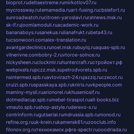
bioprot.ru
deltaextreme.ru
mirkotlov07.ru
mycrossway.ru
temamedia.ru
art-fusing.ru
cbslefort.ru
sunroadwatch.ru
citroen-yaroslavl.ru
ratnews.msk.ru
sk-if.ru
joomlamoduli.ru
academic-work.ru
bananaboys.ru
sanekua.ru
lianafrukt.ru
beta43.ru
tucsonwoori.com
alex-translation.ru
avantgardeclinics.ru
noel.msk.ru
buylq.ru
aquas-spb.ru
vilnerivne.com
bobry-2.ru
vtoroe-solnce.ru
nickysheen.ru
clockmir.ru
huntercraft.ru
стройокт.рф
webpixels.ru
pczz.msk.su
petrodvorets.spb.ru
nsintermed.spb.ru
avtovirazh-24.ru
jazzq.ru
czecot.ru
cruizi.spb.ru
spasskaya.spb.ru
kniris.ru
vkpeople.com
maminy-mysli.ru
arionorel.ru
khuseniosif.ru
dotmediacup.spb.ru
mebel-tiraspol.ru
all-books.biz
vmauto.spb.ru
shop-astyle.ru
derevo-s.ru
contrinform.ru
gutserial.ru
mdrussia.spb.ru
monod.ru
refine.org.ru
uk-krein.ru
kamensk61.ru
zooclub.info
filonov.org.ru
технокамск.рф
ra-spectr.ru
ooodriada.ru