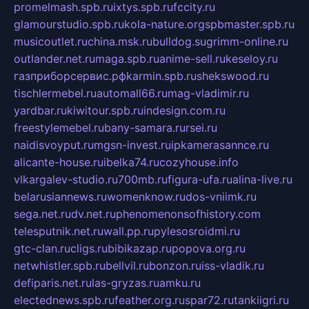
promelmash.spb.ru
ixtys.spb.ru
fccity.ru
glamourstudio.spb.ru
kola-nature.org
spbmaster.spb.ru
musicoutlet.ru
china.msk.ru
bulldog.su
grimm-online.ru
outlander.net.ru
maga.spb.ru
anime-sell.ru
keseloy.ru
газприборсервис.рф
karmin.spb.ru
shekswood.ru
tischlermebel.ru
automall66.ru
mag-vladimir.ru
yardbar.ru
kiwitour.spb.ru
indesign.com.ru
freestylemebel.ru
bany-samara.ru
rsei.ru
naidisvoyput.ru
mgsn-invest.ru
ipkamerasannce.ru
alicante-house.ru
ibelka74.ru
cozyhouse.info
vlkargalev-studio.ru
700mb.ru
figura-ufa.ru
alina-live.ru
belarusiannews.ru
womenknow.ru
dos-vniimk.ru
sega.net.ru
dv.net.ru
phenomenonsofhistory.com
telesputnik.net.ru
wall.pp.ru
pylesosroidmi.ru
gtc-clan.ru
cligs.ru
bibikazap.ru
popova.org.ru
netwhistler.spb.ru
bellvil.ru
bonzon.ru
iss-vladik.ru
defiparis.net.ru
las-gryzas.ru
amku.ru
electednews.spb.ru
feather.org.ru
spar72.ru
tankiigri.ru