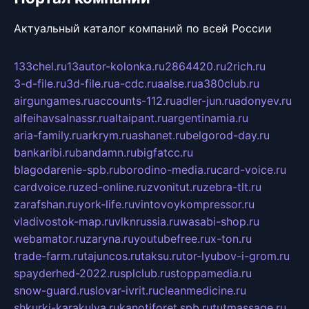
Актуальный каталог компаний по всей России
133chel.ru
13autor-kolonka.ru
2864420.ru
2rich.ru
3-d-file.ru
3d-file.ru
a-cdc.ru
aalse.ru
a380club.ru
airgungames.ru
accounts-112.ru
adler-jun.ru
adonyev.ru
alfeihavsalnassr.ru
altaipant.ru
argentinamia.ru
aria-family.ru
arkrym.ru
ashanet.ru
belgorod-day.ru
bankaribi.ru
bandamn.ru
bigfatcc.ru
blagodarenie-spb.ru
borodino-media.ru
card-voice.ru
cardvoice.ru
zed-online.ru
zvonitut.ru
zebra-tlt.ru
zarafshan.ru
york-life.ru
vintovoykompressor.ru
vladivostok-map.ru
vlknrussia.ru
wasabi-shop.ru
webamator.ru
zaryna.ru
youtubefree.ru
x-ton.ru
trade-farm.ru
tajuncos.ru
taksu.ru
tor-lyubov-i-grom.ru
spayderhed-2022.ru
splclub.ru
stoppamedia.ru
snow-guard.ru
slovar-ivrit.ru
cleanmedicine.ru
shkurki-karakulya.ru
kanotiforet.spb.ru
tutmassage.ru