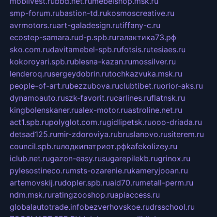
mobilvest.ru
bbd.net.ru
mebelshop.msk.ru
smp-forum.ru
bastion-td.ru
kosmoscreative.ru
avrmotors.ru
art-galadesign.ru
tiffany-c.ru
ecostep-samara.ru
d-p.spb.ru
галактика73.рф
sko.com.ru
davitamebel-spb.ru
fotsis.ru
tesiaes.ru
kokoroyari.spb.ru
blesna-kazan.ru
mossilver.ru
lenderoq.ru
sergeydobrin.ru
tochkazvuka.msk.ru
people-of-art.ru
bezzubova.ru
clubtibet.ru
orior-aks.ru
dynamoauto.ru
szk-favorit.ru
carlines.ru
flatnsk.ru
kingbolenskaner.ru
alex-motor.ru
astroline.net.ru
act1.spb.ru
polyglot.com.ru
gidlipetsk.ru
ooo-driada.ru
detsad125.ru
mir-zdoroviya.ru
bruslanovo.ru
siterem.ru
council.spb.ru
лодкипатриот.рф
kafekolizey.ru
iclub.net.ru
gazon-easy.ru
sugarepilekb.ru
grinox.ru
pylesostineco.ru
msts-ozarenie.ru
kameryjooan.ru
artemovskij.ru
dopler.spb.ru
aid70.ru
metall-perm.ru
ndm.msk.ru
ratingzooshop.ru
apiaccess.ru
globalautotrade.info
bezverhovskoe.ru
drsschool.ru