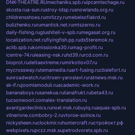
DNK-THEATRE.RU
mechaniks.spb.ru
ipcamtechage.ru
skosta.ru
a-sun.ru
stroy-ldsp.ru
snowlands.org.ru
childrensshoes.ru
mrlizzy.ru
mebelsofiakrd.ru
bulizhenko.ru
rumantick.net.ru
mtszerno.ru
daily-fishing.ru
glushiteli-v-spb.ru
megasat.org.ru
localization.net.ru
flyingfish.pp.ru
ds5teremok.ru
aclib.spb.ru
komissionka30.ru
mag-profit.ru
icentre-74.ru
leasing-nsk.ru
hd39.ru
rcd.com.ru
bioprot.ru
deltaextreme.ru
mirkotlov07.ru
mycrossway.ru
temamedia.ru
art-fusing.ru
cbslefort.ru
sunroadwatch.ru
citroen-yaroslavl.ru
ratnews.msk.ru
sk-if.ru
joomlamoduli.ru
academic-work.ru
bananaboys.ru
sanekua.ru
lianafrukt.ru
beta43.ru
tucsonwoori.com
alex-translation.ru
avantgardeclinics.ru
noel.msk.ru
buylq.ru
aquas-spb.ru
vilnerivne.com
bobry-2.ru
vtoroe-solnce.ru
nickysheen.ru
clockmir.ru
huntercraft.ru
стройокт.рф
webpixels.ru
pczz.msk.su
petrodvorets.spb.ru