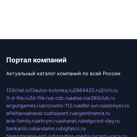
Портал компаний
Актуальный каталог компаний по всей России
133chel.ru
13autor-kolonka.ru
2864420.ru
2rich.ru
3-d-file.ru
3d-file.ru
a-cdc.ru
aalse.ru
a380club.ru
airgungames.ru
accounts-112.ru
adler-jun.ru
adonyev.ru
alfeihavsalnassr.ru
altaipant.ru
argentinamia.ru
aria-family.ru
arkrym.ru
ashanet.ru
belgorod-day.ru
bankaribi.ru
bandamn.ru
bigfatcc.ru
blagodarenie-spb.ru
borodino-media.ru
card-voice.ru