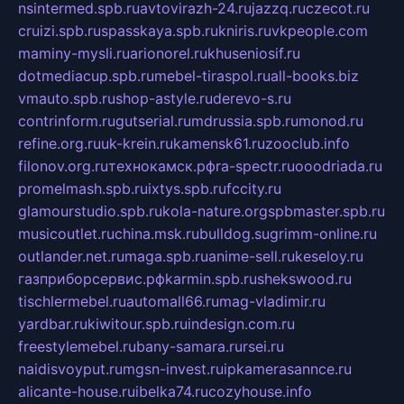
nsintermed.spb.ru
avtovirazh-24.ru
jazzq.ru
czecot.ru
cruizi.spb.ru
spasskaya.spb.ru
kniris.ru
vkpeople.com
maminy-mysli.ru
arionorel.ru
khuseniosif.ru
dotmediacup.spb.ru
mebel-tiraspol.ru
all-books.biz
vmauto.spb.ru
shop-astyle.ru
derevo-s.ru
contrinform.ru
gutserial.ru
mdrussia.spb.ru
monod.ru
refine.org.ru
uk-krein.ru
kamensk61.ru
zooclub.info
filonov.org.ru
технокамск.рф
ra-spectr.ru
ooodriada.ru
promelmash.spb.ru
ixtys.spb.ru
fccity.ru
glamourstudio.spb.ru
kola-nature.org
spbmaster.spb.ru
musicoutlet.ru
china.msk.ru
bulldog.su
grimm-online.ru
outlander.net.ru
maga.spb.ru
anime-sell.ru
keseloy.ru
газприборсервис.рф
karmin.spb.ru
shekswood.ru
tischlermebel.ru
automall66.ru
mag-vladimir.ru
yardbar.ru
kiwitour.spb.ru
indesign.com.ru
freestylemebel.ru
bany-samara.ru
rsei.ru
naidisvoyput.ru
mgsn-invest.ru
ipkamerasannce.ru
alicante-house.ru
ibelka74.ru
cozyhouse.info