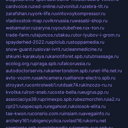
cardvoice.ru
zed-online.ru
zvonitut.ru
zebra-tlt.ru
zarafshan.ru
york-life.ru
vintovoykompressor.ru
vladivostok-map.ru
vlknrussia.ru
wasabi-shop.ru
webamator.ru
zaryna.ru
youtubefree.ru
x-ton.ru
trade-farm.ru
tajuncos.ru
taksu.ru
tor-lyubov-i-grom.ru
spayderhed-2022.ru
splclub.ru
stoppamedia.ru
snow-guard.ru
slovar-ivrit.ru
cleanmedicine.ru
shkurki-karakulya.ru
kanotiforet.spb.ru
tutmassage.ru
ecolog.org.ru
praga.spb.ru
falcorussia.ru
autodoctorservis.ru
kamertondom.spb.ru
net-life.net.ru
avto-vozim.ru
sakhcamera.ru
alliance-electro.spb.ru
stroyavt.ru
controlweb1.ru
tdsak74.ru
kinzozo-ru.ru
kvotka.ru
iron-snab.ru
costa-bella.ru
eugrus.pp.ru
associaciya39.ru
primexpo.spb.ru
bezmorchin.ru
ia2.ru
cpt21.ru
ispecspb.ru
regahost.ru
kolosok-elita.ru
tae-kwon.ru
consrio.com.ru
insiam.ru
avegainfo.ru
archery161.ru
bigencyclica.ru
vlast16.ru
korru.net
sarmiento.spb.su
extelopedia.ru
lammin-suo.spb.ru