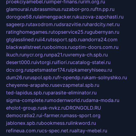
proekciyamebel.ru
imper-finans.ru
rim.org.ru
glamourai.ru
brassminus.ru
zabor-pro.ru
ftn.pp.ru
dorogoe58.ru
laimengpacker.ru
kuzova-zapchasti.ru
sageerp.ru
taxodrom.ru
dsrazvitie.ru
hardcity.net.ru
ratinghomegames.ru
topservice25.ru
gubernyan.ru
gtglasslined.ru
ii4.ru
tssport.spb.ru
andorra24.com
blackwallstreet.ru
oboimos.ru
optim-doors.com.ru
ikuch.ru
nycr.org.ru
npa21.ru
vremya-ch.spb.ru
desert000.ru
ivtorgi.ru
ifiori.ru
catalog-statei.ru
dcv.org.ru
spetsmaster174.ru
ipkameryhiseeu.ru
dum26.ru
ruspol.spb.ru
fr-opendp.ru
kam-solnyshko.ru
cheyenne-arapaho.ru
sevzapmetal.spb.ru
ted-lapidus.spb.ru
parasite-eliminator.ru
sigma-complete.ru
modernworld.ru
dama-moda.ru
eholot-group.ru
sk-nvkz.ru
DRONGOLD.RU
democratia2.ru
i-farmer.ru
mass-sport.org
jablonex.spb.ru
bookmess.ru
linkword.ru
refineua.com.ru
cs-spec.net.ru
altay-mebel.ru