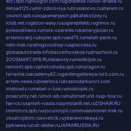
act1.spb.ru
polyglot.com.ru
gidlipetsk.ru
ooo-driada.ru
detsad125.ru
mir-zdoroviya.ru
bruslanovo.ru
siterem.ru
council.spb.ru
лодкипатриот.рф
kafekolizey.ru
iclub.net.ru
gazon-easy.ru
sugarepilekb.ru
grinox.ru
pylesostineco.ru
msts-ozarenie.ru
kameryjooan.ru
artemovskij.ru
dopler.spb.ru
aid70.ru
metall-perm.ru
ndm.msk.ru
ratingzooshop.ru
apiaccess.ru
globalautotrade.info
bezverhovskoe.ru
drsschool.ru
ZOOSMART.SPB.RU
dalakony.ru
medikijob.ru
remontt.spb.ru
photostudia.spb.ru
myragon.ru
terramia.ru
academy62.ru
gardengallereya.ru
rti.com.ru
artem-news.ru
biserinca.ru
krasnodarkurort.com
imshowtv.ru
mebel-v-tule.ru
mobtopik.ru
pcsecurity.net.ru
tool-sib.ru
multimetrunit.ru
sp-tour.ru
fan-cs.ru
santeh-russia.ru
symbian9.net.ru
DSHAIR.RU
tmmotors.spb.ru
xjocuricopii.com
musavtomat.msk.ru
obustrojdom.ru
sovetcik.ru
ybaranovskaya.ru
ppknews.ru
cult-alshei.ru
JAPANRUSSIA.RU