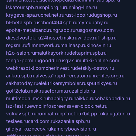
iskatour.spb.ru
snpi.org.ru
running-line.ru
krygeva-spa.ru
chel.net.ru
rust-loco.ru
dugshop.ru
hl-beta.spb.ru
school494.spb.ru
mymubaby.ru
epoha-metalband.ru
ngr.spb.ru
rusgosnews.com
dieselvostok.ru
24hostel.msk.ru
w-dev.ru
f-ship.ru
regsmi.ru
filmnetwork.ru
malinasp.ru
kinosvin.ru
h2o-salon.ru
malutkayork.ru
deltaprim.spb.ru
tango-perm.ru
gooddir.ru
sgv.su
multiki-online.com
webkrasotki.com
cherinvest.ru
detskiy-ostrov.ru
ankou.spb.ru
alvesta1.ru
pdf-creator.ru
nix-files.org.ru
sakhatoday.ru
elektrikersymboler.ru
sputnikyes.ru
golf2club.msk.ru
aeforums.ru
zallclub.ru
multimodal.msk.ru
habaigry.ru
haikko.ru
sobakopedia.ru
isz-fest.ru
ewnc.info
screensaver-clock.net.ru
volnav.spb.ru
comnat.ru
npf.net.ru
7bit.pp.ru
kalugatur.ru
tesiaes.ru
card.com.ru
kazanka.spb.ru
gildiya-kuznecov.ru
kameryboavision.ru