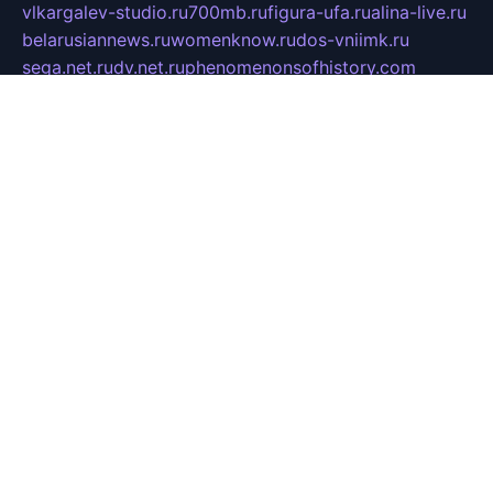
vlkargalev-studio.ru
700mb.ru
figura-ufa.ru
alina-live.ru
belarusiannews.ru
womenknow.ru
dos-vniimk.ru
sega.net.ru
dv.net.ru
phenomenonsofhistory.com
telesputnik.net.ru
wall.pp.ru
pylesosroidmi.ru
gtc-clan.ru
cligs.ru
bibikazap.ru
popova.org.ru
netwhistler.spb.ru
bellvil.ru
bonzon.ru
iss-vladik.ru
defiparis.net.ru
las-gryzas.ru
amku.ru
electednews.spb.ru
feather.org.ru
spar72.ru
tankiigri.ru
dominus.com.ru
ibtree.ru
sanykool.pp.ru
unixlib.org.ru
menatep.spb.ru
gartenterrassen.ru
printeka.ru
skvozilka.com.ru
parkovka-pub.ru
lovemobi.ru
art-ru.ru
emulatorz.com.ru
alucomp.com.ru
tatforum.com.ru
alternativa-profi.ru
dermakler.ru
artsurvey.ru
aredir.ru
khimspas.ru
centr-maxi.ru
2018r.ru
bort-stomer-defort.ru
professional2.ru
gibsons.ru
artselena.ru
art-pilot.ru
ingredient.spb.ru
npfpolimer.spb.ru
argentum.spb.ru
hom-edu.ru
af-num.ru
cashadvanceamericasev.org
trexp.spb.ru