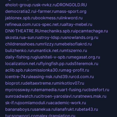
eholot-group.ru
sk-nvkz.ru
DRONGOLD.RU
democratia2.ru
i-farmer.ru
mass-sport.org
jablonex.spb.ru
bookmess.ru
linkword.ru
refineua.com.ru
cs-spec.net.ru
altay-mebel.ru
DNK-THEATRE.RU
mechaniks.spb.ru
ipcamtechage.ru
skosta.ru
a-sun.ru
stroy-ldsp.ru
snowlands.org.ru
childrensshoes.ru
mrlizzy.ru
mebelsofiakrd.ru
bulizhenko.ru
rumantick.net.ru
mtszerno.ru
daily-fishing.ru
glushiteli-v-spb.ru
megasat.org.ru
localization.net.ru
flyingfish.pp.ru
ds5teremok.ru
aclib.spb.ru
komissionka30.ru
mag-profit.ru
icentre-74.ru
leasing-nsk.ru
hd39.ru
rcd.com.ru
bioprot.ru
deltaextreme.ru
mirkotlov07.ru
mycrossway.ru
temamedia.ru
art-fusing.ru
cbslefort.ru
sunroadwatch.ru
citroen-yaroslavl.ru
ratnews.msk.ru
sk-if.ru
joomlamoduli.ru
academic-work.ru
bananaboys.ru
sanekua.ru
lianafrukt.ru
beta43.ru
tucsonwoori.com
alex-translation.ru