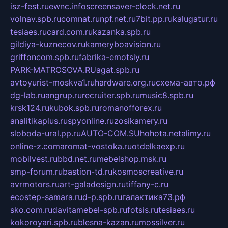
isz-fest.ru
ewnc.info
screensaver-clock.net.ru
volnav.spb.ru
comnat.ru
npf.net.ru
7bit.pp.ru
kalugatur.ru
tesiaes.ru
card.com.ru
kazanka.spb.ru
gildiya-kuznecov.ru
kameryboavision.ru
griffoncom.spb.ru
fabrika-emotsiy.ru
PARK-MATROSOVA.RU
agat.spb.ru
avtoyurist-moskva1.ru
hardware.org.ru
схема-авто.рф
dg-lab.ru
angrup.ru
recruiter.spb.ru
music8.spb.ru
krsk124.ru
kubok.spb.ru
romanofforex.ru
analitikaplus.ru
spyonline.ru
zosikamery.ru
sloboda-ural.pp.ru
AUTO-COM.SU
hohota.net
alimy.ru
online-z.com
aromat-vostoka.ru
otdelkaexp.ru
mobilvest.ru
bbd.net.ru
mebelshop.msk.ru
smp-forum.ru
bastion-td.ru
kosmoscreative.ru
avrmotors.ru
art-galadesign.ru
tiffany-c.ru
ecostep-samara.ru
d-p.spb.ru
галактика73.рф
sko.com.ru
davitamebel-spb.ru
fotsis.ru
tesiaes.ru
kokoroyari.spb.ru
blesna-kazan.ru
mossilver.ru