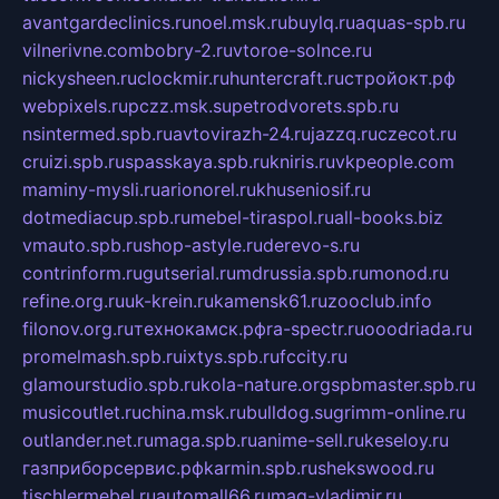
avantgardeclinics.ru
noel.msk.ru
buylq.ru
aquas-spb.ru
vilnerivne.com
bobry-2.ru
vtoroe-solnce.ru
nickysheen.ru
clockmir.ru
huntercraft.ru
стройокт.рф
webpixels.ru
pczz.msk.su
petrodvorets.spb.ru
nsintermed.spb.ru
avtovirazh-24.ru
jazzq.ru
czecot.ru
cruizi.spb.ru
spasskaya.spb.ru
kniris.ru
vkpeople.com
maminy-mysli.ru
arionorel.ru
khuseniosif.ru
dotmediacup.spb.ru
mebel-tiraspol.ru
all-books.biz
vmauto.spb.ru
shop-astyle.ru
derevo-s.ru
contrinform.ru
gutserial.ru
mdrussia.spb.ru
monod.ru
refine.org.ru
uk-krein.ru
kamensk61.ru
zooclub.info
filonov.org.ru
технокамск.рф
ra-spectr.ru
ooodriada.ru
promelmash.spb.ru
ixtys.spb.ru
fccity.ru
glamourstudio.spb.ru
kola-nature.org
spbmaster.spb.ru
musicoutlet.ru
china.msk.ru
bulldog.su
grimm-online.ru
outlander.net.ru
maga.spb.ru
anime-sell.ru
keseloy.ru
газприборсервис.рф
karmin.spb.ru
shekswood.ru
tischlermebel.ru
automall66.ru
mag-vladimir.ru