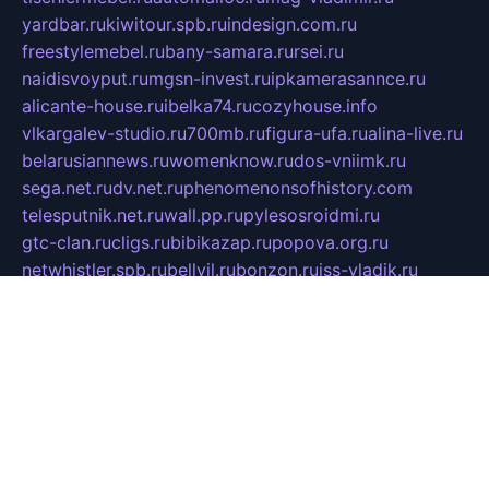
yardbar.ru
kiwitour.spb.ru
indesign.com.ru
freestylemebel.ru
bany-samara.ru
rsei.ru
naidisvoyput.ru
mgsn-invest.ru
ipkamerasannce.ru
alicante-house.ru
ibelka74.ru
cozyhouse.info
vlkargalev-studio.ru
700mb.ru
figura-ufa.ru
alina-live.ru
belarusiannews.ru
womenknow.ru
dos-vniimk.ru
sega.net.ru
dv.net.ru
phenomenonsofhistory.com
telesputnik.net.ru
wall.pp.ru
pylesosroidmi.ru
gtc-clan.ru
cligs.ru
bibikazap.ru
popova.org.ru
netwhistler.spb.ru
bellvil.ru
bonzon.ru
iss-vladik.ru
defiparis.net.ru
las-gryzas.ru
amku.ru
electednews.spb.ru
feather.org.ru
spar72.ru
tankiigri.ru
dominus.com.ru
ibtree.ru
sanykool.pp.ru
unixlib.org.ru
menatep.spb.ru
gartenterrassen.ru
printeka.ru
skvozilka.com.ru
parkovka-pub.ru
lovemobi.ru
art-ru.ru
emulatorz.com.ru
alucomp.com.ru
tatforum.com.ru
alternativa-profi.ru
dermakler.ru
artsurvey.ru
aredir.ru
khimspas.ru
centr-maxi.ru
2018r.ru