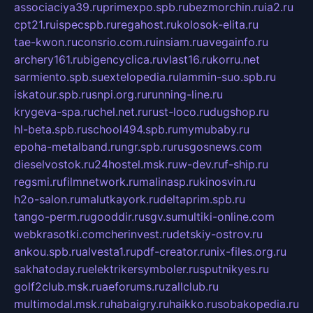
associaciya39.ru
primexpo.spb.ru
bezmorchin.ru
ia2.ru
cpt21.ru
ispecspb.ru
regahost.ru
kolosok-elita.ru
tae-kwon.ru
consrio.com.ru
insiam.ru
avegainfo.ru
archery161.ru
bigencyclica.ru
vlast16.ru
korru.net
sarmiento.spb.su
extelopedia.ru
lammin-suo.spb.ru
iskatour.spb.ru
snpi.org.ru
running-line.ru
krygeva-spa.ru
chel.net.ru
rust-loco.ru
dugshop.ru
hl-beta.spb.ru
school494.spb.ru
mymubaby.ru
epoha-metalband.ru
ngr.spb.ru
rusgosnews.com
dieselvostok.ru
24hostel.msk.ru
w-dev.ru
f-ship.ru
regsmi.ru
filmnetwork.ru
malinasp.ru
kinosvin.ru
h2o-salon.ru
malutkayork.ru
deltaprim.spb.ru
tango-perm.ru
gooddir.ru
sgv.su
multiki-online.com
webkrasotki.com
cherinvest.ru
detskiy-ostrov.ru
ankou.spb.ru
alvesta1.ru
pdf-creator.ru
nix-files.org.ru
sakhatoday.ru
elektrikersymboler.ru
sputnikyes.ru
golf2club.msk.ru
aeforums.ru
zallclub.ru
multimodal.msk.ru
habaigry.ru
haikko.ru
sobakopedia.ru