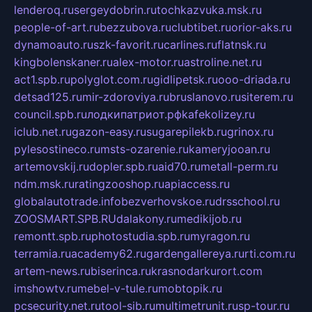
lenderoq.ru
sergeydobrin.ru
tochkazvuka.msk.ru
people-of-art.ru
bezzubova.ru
clubtibet.ru
orior-aks.ru
dynamoauto.ru
szk-favorit.ru
carlines.ru
flatnsk.ru
kingbolenskaner.ru
alex-motor.ru
astroline.net.ru
act1.spb.ru
polyglot.com.ru
gidlipetsk.ru
ooo-driada.ru
detsad125.ru
mir-zdoroviya.ru
bruslanovo.ru
siterem.ru
council.spb.ru
лодкипатриот.рф
kafekolizey.ru
iclub.net.ru
gazon-easy.ru
sugarepilekb.ru
grinox.ru
pylesostineco.ru
msts-ozarenie.ru
kameryjooan.ru
artemovskij.ru
dopler.spb.ru
aid70.ru
metall-perm.ru
ndm.msk.ru
ratingzooshop.ru
apiaccess.ru
globalautotrade.info
bezverhovskoe.ru
drsschool.ru
ZOOSMART.SPB.RU
dalakony.ru
medikijob.ru
remontt.spb.ru
photostudia.spb.ru
myragon.ru
terramia.ru
academy62.ru
gardengallereya.ru
rti.com.ru
artem-news.ru
biserinca.ru
krasnodarkurort.com
imshowtv.ru
mebel-v-tule.ru
mobtopik.ru
pcsecurity.net.ru
tool-sib.ru
multimetrunit.ru
sp-tour.ru