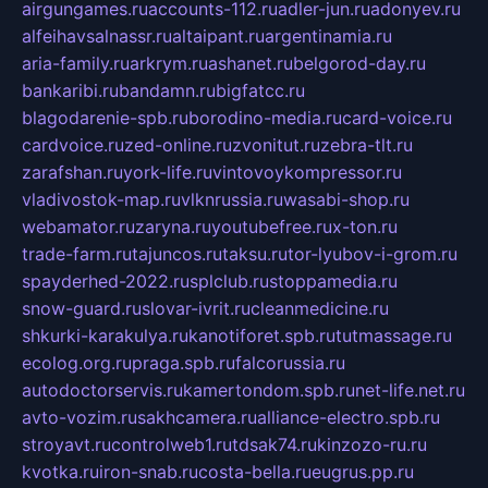
airgungames.ru
accounts-112.ru
adler-jun.ru
adonyev.ru
alfeihavsalnassr.ru
altaipant.ru
argentinamia.ru
aria-family.ru
arkrym.ru
ashanet.ru
belgorod-day.ru
bankaribi.ru
bandamn.ru
bigfatcc.ru
blagodarenie-spb.ru
borodino-media.ru
card-voice.ru
cardvoice.ru
zed-online.ru
zvonitut.ru
zebra-tlt.ru
zarafshan.ru
york-life.ru
vintovoykompressor.ru
vladivostok-map.ru
vlknrussia.ru
wasabi-shop.ru
webamator.ru
zaryna.ru
youtubefree.ru
x-ton.ru
trade-farm.ru
tajuncos.ru
taksu.ru
tor-lyubov-i-grom.ru
spayderhed-2022.ru
splclub.ru
stoppamedia.ru
snow-guard.ru
slovar-ivrit.ru
cleanmedicine.ru
shkurki-karakulya.ru
kanotiforet.spb.ru
tutmassage.ru
ecolog.org.ru
praga.spb.ru
falcorussia.ru
autodoctorservis.ru
kamertondom.spb.ru
net-life.net.ru
avto-vozim.ru
sakhcamera.ru
alliance-electro.spb.ru
stroyavt.ru
controlweb1.ru
tdsak74.ru
kinzozo-ru.ru
kvotka.ru
iron-snab.ru
costa-bella.ru
eugrus.pp.ru