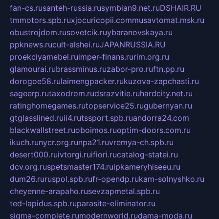
fan-cs.ru
santeh-russia.ru
symbian9.net.ru
DSHAIR.RU
tmmotors.spb.ru
xjocuricopii.com
musavtomat.msk.ru
obustrojdom.ru
sovetcik.ru
ybaranovskaya.ru
ppknews.ru
cult-alshei.ru
JAPANRUSSIA.RU
proekciyamebel.ru
imper-finans.ru
rim.org.ru
glamourai.ru
brassminus.ru
zabor-pro.ru
ftn.pp.ru
dorogoe58.ru
laimengpacker.ru
kuzova-zapchasti.ru
sageerp.ru
taxodrom.ru
dsrazvitie.ru
hardcity.net.ru
ratinghomegames.ru
topservice25.ru
gubernyan.ru
gtglasslined.ru
ii4.ru
tssport.spb.ru
andorra24.com
blackwallstreet.ru
oboimos.ru
optim-doors.com.ru
ikuch.ru
nycr.org.ru
npa21.ru
vremya-ch.spb.ru
desert000.ru
ivtorgi.ru
ifiori.ru
catalog-statei.ru
dcv.org.ru
spetsmaster174.ru
ipkameryhiseeu.ru
dum26.ru
ruspol.spb.ru
fr-opendp.ru
kam-solnyshko.ru
cheyenne-arapaho.ru
sevzapmetal.spb.ru
ted-lapidus.spb.ru
parasite-eliminator.ru
sigma-complete.ru
modernworld.ru
dama-moda.ru