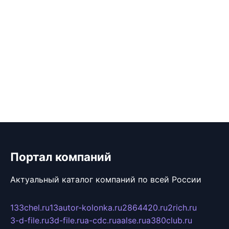
Портал компаний
Актуальный каталог компаний по всей России
133chel.ru
13autor-kolonka.ru
2864420.ru
2rich.ru
3-d-file.ru
3d-file.ru
a-cdc.ru
aalse.ru
a380club.ru